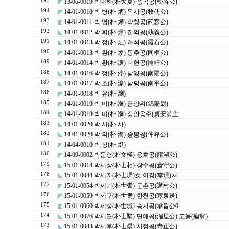
195
13-06-0019 박대하(朴大夏) 송곡공(松谷公)
194
14-01-0010 박 병(朴 炳) 목사공(牧使公)
193
14-01-0011 박 엽(朴 燁) 약창공(葯窓公)
192
14-01-0012 박 휘(朴 煇) 집의공(執義公)
191
14-01-0013 박 정(朴 炡) 하석공(霞石公)
190
14-01-0013 박 환(朴 煥) 동추공(同樞公)
189
14-01-0014 박 황(朴 潢) 나헌공(懦軒公)
188
14-01-0016 박 정(朴 渟) 남양공(南陽公)
187
14-01-0017 박 호(朴 濠) 남평공(南平公)
186
14-01-0018 박 유(朴 瀏)
185
14-01-0019 박 미(朴 瀰) 금양위(錦陽尉)
184
14-01-0019 박 미(朴 瀰) 정안옹주(貞安翁主
183
14-01-0020 박 사(朴 사)
182
14-01-0020 박 의(朴 漪) 중봉공(仲峰公)
181
14-04-0010 박 정(朴 烶)
180
14-09-0002 박문영(朴文楧) 용호공(龍湖公)
179
15-01-0014 박세상(朴世相) 창수공(倉守公)
178
15-01-0044 박세지(朴世墀)女 이경(李璟)처
177
15-01-0054 박세기(朴世耆) 둔촌공(遯村公)
176
15-01-0059 박세구(朴世耉) 한천공(寒泉送)
175
15-01-0060 박세성(朴世城) 승지공(承旨公0
174
15-01-0076 박세견(朴世堅) 단애공(湍厓公) 고옹(痼翁)
173
15-01-0083 박세후(朴世垕) 시정공(寺正公)