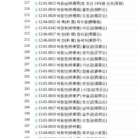
217
12-01-0015 박응남(朴應男)女 조선 14대왕 선조(宣祖)
216
12-01-0016 박응복(朴應福) 졸헌공(拙軒公)
215
12-01-0020 박응인(朴應寅) 도정공(都正公)
214
12-04-0021 박 록(朴 漉) 취수옹(醉睡翁)
213
12-05-0342 박명회(朴明會) 어모공(御侮公)
212
12-06-0017 박 린(朴 璘) 청라공(靑蘿公)
211
12-06-0020 박 찬(朴 璨) 동곽자(東郭子)
210
13-01-0010 박동현(朴東賢) 활당공(活塘公)
209
13-01-0011 박동노(朴東老) 정자공(正字公)
208
13-01-0011 박동준(朴東俊) 도사공(都事公)
207
13-01-0011 박동호(朴東豪) 가선공(嘉善公)
206
13-01-0012 박동민(朴東民) 참봉공(參奉公)
205
13-01-0013 박동선(朴東善) 서포공(西浦公)
204
13-01-0014 박동도(朴東燾) 온양공(溫陽公)
203
13-01-0014 박동언(朴東彦 ) 시정공(寺正公)
202
13-01-0016 박동윤(朴東尹) 부솔공(副率公)
201
13-01-0016 박동점(朴東點) 토산공(兎山公)
200
13-01-0017 박동열(朴東說) 남곽공(南郭公)
199
13-01-0018 박동망(朴東望) 길주공(吉州公)
198
13-01-0019 박동량(朴東亮) 오창공(梧窓公)
197
13-04-0010 박중윤(朴仲胤)
196
13-04-0021 박회무(朴檜茂) 육우당(六友堂)