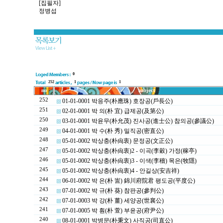
[집필자]
정병섭
0
252
1
1
no
subject
252
01-01-0001 박응주(朴應珠) 호장공(戶長公)
251
02-01-0001 박 의(朴 宜) 급제공(及第公)
250
03-01-0001 박윤무(朴允茂) 진사공(進士公) 참의공(參議公)
249
04-01-0001 박 수(朴 秀) 밀직공(密直公)
248
05-01-0002 박상충(朴尙衷) 문정공(文正公)
247
05-01-0002 박상충(朴尙衷)2 - 이곡(李穀) 가정(稼亭)
246
05-01-0002 박상충(朴尙衷)3 - 이색(李穡) 목은(牧隱)
245
05-01-0002 박상충(朴尙衷)4 - 안길상(安吉祥)
244
06-01-0002 박 은(朴 訔) 錦川府院君 평도공(平度公)
243
07-01-0002 박 규(朴 葵) 참판공(參判公)
242
07-01-0003 박 강(朴 薑) 세양공(世襄公)
241
07-01-0005 박 훤(朴 萱) 부윤공(府尹公)
240
08-01-0001 박병문(朴秉文) 사직공(司直公)