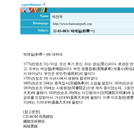
0
Name
박찬무
Homepage
http://www.bannampark.org
Subject
22-03-0031 박제일(朴齊一)
박제일(朴齊一)에 대하여
1775년(영조 51)~미상. 조선 후기 문신. 자는 경심(景心)이다. 본관
고, 조부는 박상철(朴相喆)이다. 부친 영릉참봉(英陵參奉) 박홍수(朴泓
서 태어났다. 부인은 유민주(兪民柱)의 딸이다.
1795년(정조 19) 식년시에서 생원에 합격하였다.
1805년(순조 5)에는 종척집사(宗戚執事)의 소임을 맡았다. 1816년(순
1819년(순조 19)에는 사옹원정(司饔院正)으로 재직 중이었는데, 그
大夫)에 올랐다. 1820년(순조 20)에는 사간원대사간(司諫院大司諫)에 임
공로를 인정받아서, 가선대부(嘉善大夫)에 올랐다. 이후 이조참판(吏曹參
31)에는 가의대부(嘉義大夫)에 올랐다.
[참고문헌]
CD-ROM 司馬榜目
國朝文科榜目
純祖實錄