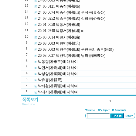
24-03-0005 박용원(朴用元)
15
24-05-0121 박승진(朴勝振)
14
24-06-0674 박승산(朴勝山) 우석공(又石公)
13
24-07-0252 박승무(朴勝武) 심향공(心香公)
12
25-01-0658 박동서(朴東緖)
11
25-01-0748 박정서(朴禎緖)
[1]
10
25-03-0014 박완서(朴婉緖)
9
26-03-0003 박찬범(朴贊汎)
8
26-03-0003 박찬주(朴贊珠) 운현궁의 종부(宗婦)
7
26-03-0027 박찬익(朴贊翊) 남파공(南坡公)
6
박동형(朴東亨)에 대하여
5
박만서(朴晩緖)에 대하여
4
박성양(朴聖陽)에 대하여
3
박유굉(朴裕宏)
2
박제환(朴齊瓛)에 대하여
1
박태서(朴泰緖)에 대하여
1