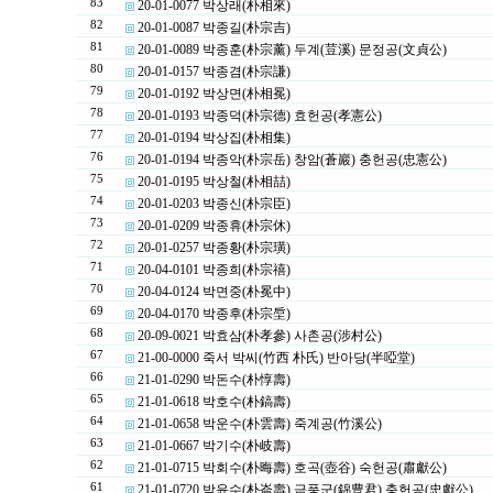
83
20-01-0077 박상래(朴相來)
82
20-01-0087 박종길(朴宗吉)
81
20-01-0089 박종훈(朴宗薰) 두계(荳溪) 문정공(文貞公)
80
20-01-0157 박종겸(朴宗謙)
79
20-01-0192 박상면(朴相冕)
78
20-01-0193 박종덕(朴宗德) 효헌공(孝憲公)
77
20-01-0194 박상집(朴相集)
76
20-01-0194 박종악(朴宗岳) 창암(蒼巖) 충헌공(忠憲公)
75
20-01-0195 박상철(朴相喆)
74
20-01-0203 박종신(朴宗臣)
73
20-01-0209 박종휴(朴宗休)
72
20-01-0257 박종황(朴宗璜)
71
20-04-0101 박종희(朴宗禧)
70
20-04-0124 박면중(朴冕中)
69
20-04-0170 박종후(朴宗垕)
68
20-09-0021 박효삼(朴孝參) 사촌공(涉村公)
67
21-00-0000 죽서 박씨(竹西 朴氏) 반아당(半啞堂)
66
21-01-0290 박돈수(朴惇壽)
65
21-01-0618 박호수(朴鎬壽)
64
21-01-0658 박운수(朴雲壽) 죽계공(竹溪公)
63
21-01-0667 박기수(朴岐壽)
62
21-01-0715 박회수(朴晦壽) 호곡(壺谷) 숙헌공(肅獻公)
61
21-01-0720 박윤수(朴崙壽) 금풍군(錦豊君) 충헌공(忠獻公)