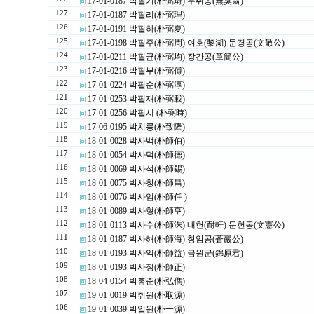
17-01-0187 박필기(朴弼琦) 무취옹(無臭翁)
127
17-01-0187 박필리(朴弼理)
126
17-01-0191 박필하(朴弼夏)
125
17-01-0198 박필주(朴弼周) 여호(黎湖) 문경공(文敬公)
124
17-01-0211 박필균(朴弼均) 장간공(章簡公)
123
17-01-0216 박필부(朴弼傅)
122
17-01-0224 박필순(朴弼淳)
121
17-01-0253 박필재(朴弼載)
120
17-01-0256 박필시 (朴弼時)
119
17-06-0195 박치륭(朴致隆)
118
18-01-0028 박사백(朴師伯)
117
18-01-0054 박사덕(朴師德)
116
18-01-0069 박사석(朴師錫)
115
18-01-0075 박사창(朴師昌)
114
18-01-0076 박사임(朴師任 )
113
18-01-0089 박사형(朴師亨)
112
18-01-0113 박사수(朴師洙) 내헌(耐軒) 문헌공(文憲公)
111
18-01-0187 박사해(朴師海) 창암공(蒼巖公)
110
18-01-0193 박사익(朴師益) 금원군(錦原君)
109
18-01-0193 박사정(朴師正)
108
18-04-0154 박홍준(朴弘儁)
107
19-01-0019 박취원(朴取源)
106
19-01-0039 박일원(朴一源)