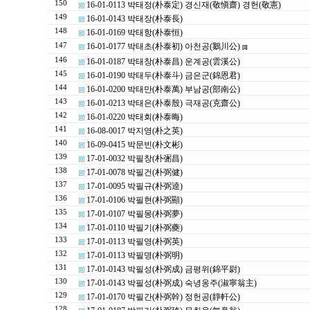
150
16-01-0113 박태정(朴泰定) 경신재(敬愼齋) 경헌(敬憲)
149
16-01-0143 박태장(朴泰長)
148
16-01-0169 박태항(朴泰恒)
147
16-01-0177 박태초(朴泰初) 아천공(鵝川公)
[1]
146
16-01-0187 박태창(朴泰昌) 운계공(雲溪公)
145
16-01-0190 박태두(朴泰斗) 금은군(錦恩君)
144
16-01-0200 박태만(朴泰萬) 부남공(部南公)
143
16-01-0213 박태은(朴泰殷) 극재공(克齋公)
142
16-01-0220 박태회(朴泰晦)
141
16-08-0017 박지영(朴之英)
140
16-09-0415 박문빈(朴文彬)
139
17-01-0032 박필창(朴弻昌)
138
17-01-0078 박필건(朴弼健)
137
17-01-0095 박필규(朴弼逵)
136
17-01-0106 박필현(朴弼顯)
135
17-01-0107 박필몽(朴弼夢)
134
17-01-0110 박필기(朴弼夔)
133
17-01-0113 박필영(朴弼英)
132
17-01-0113 박필명(朴弼明)
131
17-01-0143 박필성(朴弼成) 금평위(錦平尉)
130
17-01-0143 박필성(朴弼成) 숙녕옹주(淑寧翁主)
129
17-01-0170 박필간(朴弼幹) 정헌공(靜軒公)
128