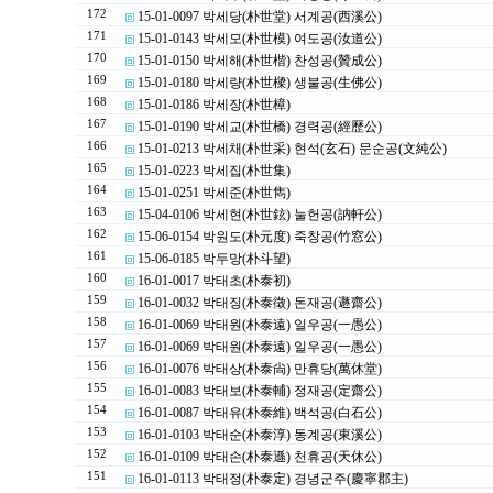
172
15-01-0097 박세당(朴世堂) 서계공(西溪公)
171
15-01-0143 박세모(朴世模) 여도공(汝道公)
170
15-01-0150 박세해(朴世楷) 찬성공(贊成公)
169
15-01-0180 박세량(朴世樑) 생불공(生佛公)
168
15-01-0186 박세장(朴世樟)
167
15-01-0190 박세교(朴世橋) 경력공(經歷公)
166
15-01-0213 박세채(朴世采) 현석(玄石) 문순공(文純公)
165
15-01-0223 박세집(朴世集)
164
15-01-0251 박세준(朴世雋)
163
15-04-0106 박세현(朴世鉉) 눌헌공(訥軒公)
162
15-06-0154 박원도(朴元度) 죽창공(竹窓公)
161
15-06-0185 박두망(朴斗望)
160
16-01-0017 박태초(朴泰初)
159
16-01-0032 박태징(朴泰徵) 돈재공(遯齋公)
158
16-01-0069 박태원(朴泰遠) 일우공(一愚公)
157
16-01-0069 박태원(朴泰遠) 일우공(一愚公)
156
16-01-0076 박태상(朴泰尙) 만휴당(萬休堂)
155
16-01-0083 박태보(朴泰輔) 정재공(定齋公)
154
16-01-0087 박태유(朴泰維) 백석공(白石公)
153
16-01-0103 박태순(朴泰淳) 동계공(東溪公)
152
16-01-0109 박태손(朴泰遜) 천휴공(天休公)
151
16-01-0113 박태정(朴泰定) 경녕군주(慶寧郡主)