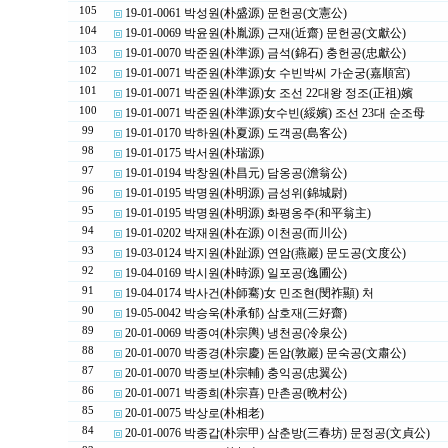
105
19-01-0061 박성원(朴盛源) 문헌공(文憲公)
104
19-01-0069 박윤원(朴胤源) 근재(近齋) 문헌공(文獻公)
103
19-01-0070 박준원(朴準源) 금석(錦石) 충헌공(忠獻公)
102
19-01-0071 박준원(朴準源)女 수빈박씨 가순궁(嘉順宮)
101
19-01-0071 박준원(朴準源)女 조선 22대왕 정조(正祖)嬪
100
19-01-0071 박준원(朴準源)女수빈(綏嬪) 조선 23대 순조母
99
19-01-0170 박하원(朴夏源) 도객공(島客公)
98
19-01-0175 박서원(朴瑞源)
97
19-01-0194 박창원(朴昌元) 담옹공(澹翁公)
96
19-01-0195 박명원(朴明源) 금성위(錦城尉)
95
19-01-0195 박명원(朴明源) 화평옹주(和平翁主)
94
19-01-0202 박재원(朴在源) 이천공(而川公)
93
19-03-0124 박지원(朴趾源) 연암(燕巖) 문도공(文度公)
92
19-04-0169 박시원(朴時源) 일포공(逸圃公)
91
19-04-0174 박사건(朴師騫)女 민조현(閔祚顯) 처
90
19-05-0042 박승욱(朴承郁) 삼호재(三好齋)
89
20-01-0069 박종여(朴宗輿) 냉천공(冷泉公)
88
20-01-0070 박종경(朴宗慶) 돈암(敦巖) 문숙공(文肅公)
87
20-01-0070 박종보(朴宗輔) 충익공(忠翼公)
86
20-01-0071 박종희(朴宗喜) 만촌공(晩村公)
85
20-01-0075 박상로(朴相老)
84
20-01-0076 박종갑(朴宗甲) 삼춘방(三春坊) 문정공(文貞公)