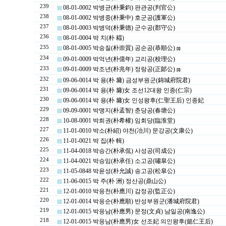
239
08-01-0002 박병균(朴秉鈞) 판관공(判官公)
238
08-01-0002 박병중(朴秉中) 호군공(護軍公)
237
08-01-0003 박병덕(朴秉德) 군수공(郡守公)
236
08-01-0004 박 치(朴 䎩)
235
08-01-0005 박숭질(朴崇質) 공순공(恭順公)
[1]
234
09-01-0009 박억년(朴億年) 교리공(校理公)
233
09-01-0009 박조년(朴兆年) 정랑공(正郞公)
[1]
232
09-06-0014 박 용(朴 墉) 금성부원군(錦城府院君)
231
09-06-0014 박 용(朴 墉)女 조선12대왕 인종(仁宗)
230
09-06-0014 박 용(朴 墉)女 인성왕후(仁聖王后) 인종妃
229
09-09-0001 박맹지(朴孟智) 춘당공(春塘公)
228
10-08-0001 박희권(朴希權) 임회당(臨淮堂)
227
11-01-0010 박소(朴紹) 야천(冶川) 문강공(文康公)
226
11-01-0021 박 집(朴 輯)
225
11-04-0018 박승간(朴承侃) 사성공(司成公)
224
11-04-0021 박승임(朴承任) 소고공(嘯皐公)
223
11-05-0848 박윤성(朴允誠) 송고공(松皐公)
222
11-06-0015 박 주(朴 洲) 정산공(鼎山公)
221
12-01-0010 박응천(朴應川) 감정공(監正公)
220
12-01-0014 박응순(朴應順) 반성부원군(潘城府院君)
219
12-01-0015 박응남(朴應男) 문정(文貞) 남일공(南逸公)
218
12-01-0015 박응남(朴應男)女 선조妃 의인왕후(懿仁王后)