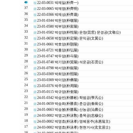
22-03-0031 박제일(朴齊一)
37
22-03-0065 박제명(朴齊明)
36
22-03-0366 박제성(朴齊晟)
35
23-01-0344 박돈양(朴暾陽)
34
23-01-0580 박부양(朴富陽)
33
23-01-0582 박성양(朴性陽) 운창(芸窓) 문경공(文敬公)
32
23-01-0658 박정양(朴定陽) 문익공(文翼公)
31
23-01-0661 박호양(朴顥陽)
30
23-01-0721 박홍양(朴弘陽)
29
23-01-0747 박두양(朴斗陽)
28
23-01-0748 박기양(朴箕陽) 석운공(石雲公)
27
23-01-0798 박서양(朴敍陽)
26
23-03-0369 박희양(朴熙陽)
25
23-03-0369 박이양(朴彝陽)
24
23-03-0376 박주양(朴周陽)
23
23-05-0115 박규양(朴奎陽)
22
24-01-0342 박승빈(朴勝彬) 학범공(學凡公)
21
24-01-0659 박승희(朴勝喜) 춘강공(春崗公)
20
24-01-0663 박승봉(朴勝鳳) 산농공(汕農公)
19
24-03-0002 박영교(朴泳敎) 충목공(忠穆公)
18
24-03-0002 박영효(朴泳孝) 영혜옹주(永惠翁主)
17
24-03-0002 박영효(朴泳孝) 현현거사(玄玄居士)
16