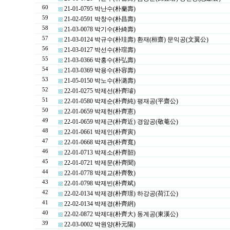
60
21-01-0795 박난수(朴蘭壽)
59
21-02-0591 박창수(朴昌壽)
58
21-03-0078 박기수(朴綺壽)
57
21-03-0124 박규수(朴珪壽) 환재(桓齋) 문익공(文翼公)
56
21-03-0127 박선수(朴瑄壽)
55
21-03-0366 박홍수(朴弘壽)
54
21-03-0369 박용수(朴容壽)
53
21-05-0150 박노수(朴潞壽)
52
22-01-0275 박제선(朴齊璿)
51
22-01-0580 박제순(朴齊純) 평재공(平齋公)
50
22-01-0659 박제헌(朴齊憲)
49
22-01-0659 박제근(朴齊近) 경암공(敬菴公)
48
22-01-0661 박제인(朴齊寅)
47
22-01-0668 박제관(朴齊寬)
46
22-01-0713 박제소(朴齊韶)
45
22-01-0721 박제문(朴齊聞)
44
22-01-0778 박제교(朴齊敎)
43
22-01-0798 박제빈(朴齊斌)
42
22-02-0134 박제경(朴齊璟) 하강공(荷江公)
41
22-02-0134 박제경(朴齊絅)
40
22-02-0872 박제대(朴齊大) 동계공(東溪公)
39
22-03-0002 박원양(朴元陽)