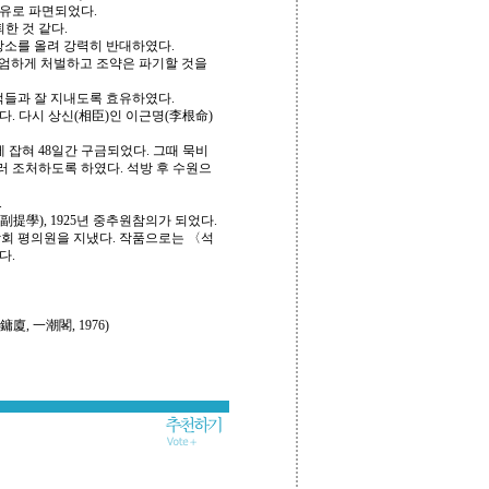
유로 파면되었다.
한 것 같다.
상소를 올려 강력히 반대하였다.
 엄하게 처벌하고 조약은 파기할 것을
적들과 잘 지내도록 효유하였다.
 다시 상신(相臣)인 이근명(李根命)
잡혀 48일간 구금되었다. 그때 묵비
러 조처하도록 하였다. 석방 후 수원으
.
提學), 1925년 중추원참의가 되었다.
전람회 평의원을 지냈다. 작품으로는 〈석
다.
, 一潮閣, 1976)