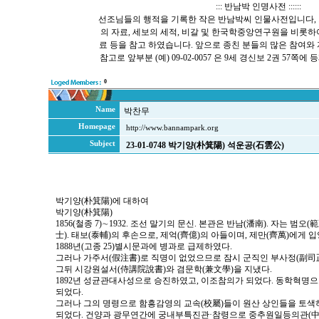
::: 반남박 인명사전 ::::::
선조님들의 행적을 기록한 작은 반남박씨 인물사전입니다, 
의 자료, 세보의 세적, 비갈 및 한국학중앙연구원을 비롯
료 등을 참고 하였습니다. 앞으로 종친 분들의 많은 참여와
참고로 앞부분 (예) 09-02-0057 은 9세 경신보 2권 57
0
Name
박찬무
Homepage
http://www.bannampark.org
Subject
23-01-0748 박기양(朴箕陽) 석운공(石雲公)
박기양(朴箕陽)에 대하여
박기양(朴箕陽)
1856(철종 7)∼1932. 조선 말기의 문신. 본관은 반남(潘南). 자는 범오
士). 태보(泰輔)의 후손으로, 제억(齊億)의 아들이며, 제만(齊萬)에게 
1888년(고종 25)별시문과에 병과로 급제하였다.
그러나 가주서(假注書)로 직명이 없었으므로 잠시 군직인 부사정(副司正
그뒤 시강원설서(侍講院說書)와 겸문학(兼文學)을 지냈다.
1892년 성균관대사성으로 승진하였고, 이조참의가 되었다. 동학혁명
되었다.
그러나 그의 명령으로 함흥감영의 교속(校屬)들이 원산 상인들을 토색
되었다. 건양과 광무연간에 궁내부특진관·참령으로 중추원일등의관(