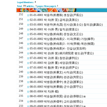
0
252
1
1
no
subject
252
01-01-0001 박응주(朴應珠) 호장공(戶長公)
251
02-01-0001 박 의(朴 宜) 급제공(及第公)
250
03-01-0001 박윤무(朴允茂) 진사공(進士公) 참의공(參議公)
249
04-01-0001 박 수(朴 秀) 밀직공(密直公)
248
05-01-0002 박상충(朴尙衷) 문정공(文正公)
247
05-01-0002 박상충(朴尙衷)2 - 이곡(李穀) 가정(稼亭)
246
05-01-0002 박상충(朴尙衷)3 - 이색(李穡) 목은(牧隱)
245
05-01-0002 박상충(朴尙衷)4 - 안길상(安吉祥)
244
06-01-0002 박 은(朴 訔) 錦川府院君 평도공(平度公)
243
07-01-0002 박 규(朴 葵) 참판공(參判公)
242
07-01-0003 박 강(朴 薑) 세양공(世襄公)
241
07-01-0005 박 훤(朴 萱) 부윤공(府尹公)
240
08-01-0001 박병문(朴秉文) 사직공(司直公)
239
08-01-0002 박병균(朴秉鈞) 판관공(判官公)
238
08-01-0002 박병중(朴秉中) 호군공(護軍公)
237
08-01-0003 박병덕(朴秉德) 군수공(郡守公)
236
08-01-0004 박 치(朴 䎩)
235
08-01-0005 박숭질(朴崇質) 공순공(恭順公)
[1]
234
09-01-0009 박억년(朴億年) 교리공(校理公)
233
09-01-0009 박조년(朴兆年) 정랑공(正郞公)
[1]