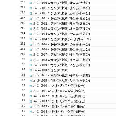
210
13-01-0010 박동현(朴東賢) 활당공(活塘公)
209
13-01-0011 박동노(朴東老) 정자공(正字公)
208
13-01-0011 박동준(朴東俊) 도사공(都事公)
207
13-01-0011 박동호(朴東豪) 가선공(嘉善公)
206
13-01-0012 박동민(朴東民) 참봉공(參奉公)
205
13-01-0013 박동선(朴東善) 서포공(西浦公)
204
13-01-0014 박동도(朴東燾) 온양공(溫陽公)
203
13-01-0014 박동언(朴東彦 ) 시정공(寺正公)
202
13-01-0016 박동윤(朴東尹) 부솔공(副率公)
201
13-01-0016 박동점(朴東點) 토산공(兎山公)
200
13-01-0017 박동열(朴東說) 남곽공(南郭公)
199
13-01-0018 박동망(朴東望) 길주공(吉州公)
198
13-01-0019 박동량(朴東亮) 오창공(梧窓公)
197
13-04-0010 박중윤(朴仲胤)
196
13-04-0021 박회무(朴檜茂) 육우당(六友堂)
195
13-06-0019 박대하(朴大夏) 송곡공(松谷公)
194
14-01-0010 박 병(朴 炳) 목사공(牧使公)
193
14-01-0011 박 엽(朴 燁) 약창공(葯窓公)
192
14-01-0012 박 휘(朴 煇) 집의공(執義公)
191
14-01-0013 박 정(朴 炡) 하석공(霞石公)
190
14-01-0013 박 환(朴 煥) 동추공(同樞公)
189
14-01-0014 박 황(朴 潢) 나헌공(懦軒公)