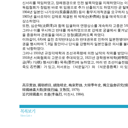
신서리를 역임하였고, 장례원경으로 인천 벌목작업을 지체하였다는 이
독립협회가 창립된 바로 뒤 임원으로 추가 선출되기도 하였지만 곧 탈퇴
1904년 일본인 나가모리(長森藤吉部) 등이 황무지개척권을 요구하자 
1905년 을사조약이 강제로 체결된 뒤 박제순(朴齊純) 등을 매국적으로
상소하였다.
또한, 심순택(沈舜澤)과 함께 입궐하여 연명상소를 계속하자 고종은 5
그러나 이를 무시하고 반대를 계속하였으므로 강제로 궁궐에서 쫓겨났다.
을 종용하여 관료들을 데리고 정청(庭請)하도록 하였다.
이와같이, 6차에 걸친 조약반대상소와 반대권유로 인하여 일본헌병대에 
권을 행사하며 7, 8일 동안이나 단식을 강행하자 일본인들은 의사를 불
로 낙향하였다.
그러나 1910년 규장각제학과 조선귀족령에 의한 남작의 작위를 받았다
1918년 서화협회의 고문으로 추대되었고, 1921년 경학원부제학(經學院副
금(琴)·기(棋)·행서(行書)·묵죽(墨竹)에 능하였고, 여러 번 조선미술
죽도 石竹圖〉가 있고, 저서로는 《석운일기》와 《석운종환록》이 있
高宗實錄, 國朝榜目, 續陰晴史, 梅泉野錄, 大韓季年史, 獨立協會硏究(愼鏞廈
韓國繪畵大觀(劉復烈編, 文敎院, 1979)
近代韓國畵의 흐름(李龜烈, 미진사, 1984).