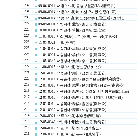
232
09-06-0014 박 용(朴 墉) 금성부원군(錦城府院君)
231
09-06-0014 박 용(朴 墉)女 조선12대왕 인종(仁宗)
230
09-06-0014 박 용(朴 墉)女 인성왕후(仁聖王后) 인종妃
229
09-09-0001 박맹지(朴孟智) 춘당공(春塘公)
228
10-08-0001 박희권(朴希權) 임회당(臨淮堂)
227
11-01-0010 박소(朴紹) 야천(冶川) 문강공(文康公)
226
11-01-0021 박 집(朴 輯)
225
11-04-0018 박승간(朴承侃) 사성공(司成公)
224
11-04-0021 박승임(朴承任) 소고공(嘯皐公)
223
11-05-0848 박윤성(朴允誠) 송고공(松皐公)
222
11-06-0015 박 주(朴 洲) 정산공(鼎山公)
221
12-01-0010 박응천(朴應川) 감정공(監正公)
220
12-01-0014 박응순(朴應順) 반성부원군(潘城府院君)
219
12-01-0015 박응남(朴應男) 문정(文貞) 남일공(南逸公)
218
12-01-0015 박응남(朴應男)女 선조妃 의인왕후(懿仁王后)
217
12-01-0015 박응남(朴應男)女 조선 14대왕 선조(宣祖)
216
12-01-0016 박응복(朴應福) 졸헌공(拙軒公)
215
12-01-0020 박응인(朴應寅) 도정공(都正公)
214
12-04-0021 박 록(朴 漉) 취수옹(醉睡翁)
213
12-05-0342 박명회(朴明會) 어모공(御侮公)
212
12-06-0017 박 린(朴 璘) 청라공(靑蘿公)
211
12-06-0020 박 찬(朴 璨) 동곽자(東郭子)