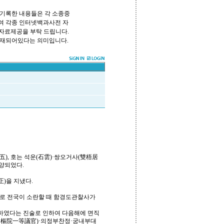
기록한 내용들은 각 소종중
하여 각종 인터넷백과사전 자
 자료제공을 부탁 드립니다.
쪽에 등재되어있다는 의미입니다.
(範五), 호는 석운(石雲)·쌍오거사(雙梧居
입양되었다.
)을 지냈다.
으로 전국이 소란할 때 함경도관찰사가
하였다는 진술로 인하여 다음해에 면직
中樞院一等議官)·의정부찬정·궁내부대