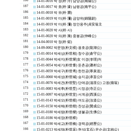
188
14-01-0016 박 정(朴 渟) 남양공(南陽公)
187
14-01-0017 박 호(朴 濠) 남평공(南平公)
186
14-01-0018 박 유(朴 瀏)
185
14-01-0019 박 미(朴 瀰) 금양위(錦陽尉)
184
14-01-0019 박 미(朴 瀰) 정안옹주(貞安翁主
183
14-01-0020 박 사(朴 사)
182
14-01-0020 박 의(朴 漪) 중봉공(仲峰公)
181
14-04-0010 박 정(朴 烶)
180
14-09-0002 박문영(朴文楧) 용호공(龍湖公)
179
15-01-0014 박세상(朴世相) 창수공(倉守公)
178
15-01-0044 박세지(朴世墀)女 이경(李璟)처
177
15-01-0054 박세기(朴世耆) 둔촌공(遯村公)
176
15-01-0059 박세구(朴世耉) 한천공(寒泉送)
175
15-01-0060 박세성(朴世城) 승지공(承旨公0
174
15-01-0076 박세견(朴世堅) 단애공(湍厓公) 고옹(痼翁)
173
15-01-0083 박세후(朴世垕) 시정공(寺正公)
172
15-01-0097 박세당(朴世堂) 서계공(西溪公)
171
15-01-0143 박세모(朴世模) 여도공(汝道公)
170
15-01-0150 박세해(朴世楷) 찬성공(贊成公)
169
15-01-0180 박세량(朴世樑) 생불공(生佛公)
168
15-01-0186 박세장(朴世樟)
167
15-01-0190 박세교(朴世橋) 경력공(經歷公)
166
15-01-0213 박세채(朴世采) 현석(玄石) 문순공(文純公)