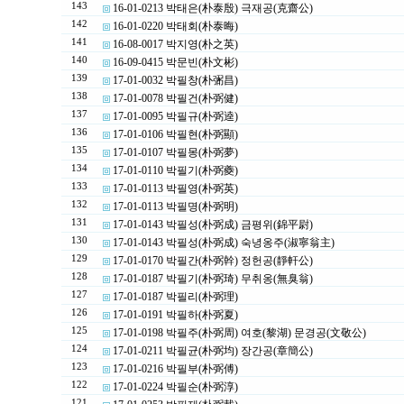
143
16-01-0213 박태은(朴泰殷) 극재공(克齋公)
142
16-01-0220 박태회(朴泰晦)
141
16-08-0017 박지영(朴之英)
140
16-09-0415 박문빈(朴文彬)
139
17-01-0032 박필창(朴弻昌)
138
17-01-0078 박필건(朴弼健)
137
17-01-0095 박필규(朴弼逵)
136
17-01-0106 박필현(朴弼顯)
135
17-01-0107 박필몽(朴弼夢)
134
17-01-0110 박필기(朴弼夔)
133
17-01-0113 박필영(朴弼英)
132
17-01-0113 박필명(朴弼明)
131
17-01-0143 박필성(朴弼成) 금평위(錦平尉)
130
17-01-0143 박필성(朴弼成) 숙녕옹주(淑寧翁主)
129
17-01-0170 박필간(朴弼幹) 정헌공(靜軒公)
128
17-01-0187 박필기(朴弼琦) 무취옹(無臭翁)
127
17-01-0187 박필리(朴弼理)
126
17-01-0191 박필하(朴弼夏)
125
17-01-0198 박필주(朴弼周) 여호(黎湖) 문경공(文敬公)
124
17-01-0211 박필균(朴弼均) 장간공(章簡公)
123
17-01-0216 박필부(朴弼傅)
122
17-01-0224 박필순(朴弼淳)
121