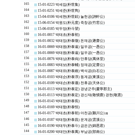
165
15-01-0223 박세집(朴世集)
164
15-01-0251 박세준(朴世雋)
163
15-04-0106 박세현(朴世鉉) 눌헌공(訥軒公)
162
15-06-0154 박원도(朴元度) 죽창공(竹窓公)
161
15-06-0185 박두망(朴斗望)
160
16-01-0017 박태초(朴泰初)
159
16-01-0032 박태징(朴泰徵) 돈재공(遯齋公)
158
16-01-0069 박태원(朴泰遠) 일우공(一愚公)
157
16-01-0069 박태원(朴泰遠) 일우공(一愚公)
156
16-01-0076 박태상(朴泰尙) 만휴당(萬休堂)
155
16-01-0083 박태보(朴泰輔) 정재공(定齋公)
154
16-01-0087 박태유(朴泰維) 백석공(白石公)
153
16-01-0103 박태순(朴泰淳) 동계공(東溪公)
152
16-01-0109 박태손(朴泰遜) 천휴공(天休公)
151
16-01-0113 박태정(朴泰定) 경녕군주(慶寧郡主)
150
16-01-0113 박태정(朴泰定) 경신재(敬愼齋) 경헌(敬憲)
149
16-01-0143 박태장(朴泰長)
148
16-01-0169 박태항(朴泰恒)
147
16-01-0177 박태초(朴泰初) 아천공(鵝川公)
[1]
146
16-01-0187 박태창(朴泰昌) 운계공(雲溪公)
145
16-01-0190 박태두(朴泰斗) 금은군(錦恩君)
144
16-01-0200 박태만(朴泰萬) 부남공(部南公)