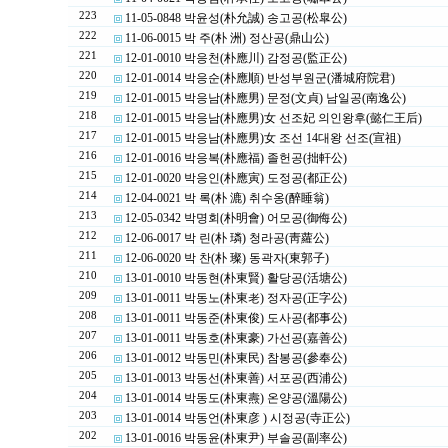
223
11-05-0848 박윤성(朴允誠) 송고공(松皐公)
222
11-06-0015 박 주(朴 洲) 정산공(鼎山公)
221
12-01-0010 박응천(朴應川) 감정공(監正公)
220
12-01-0014 박응순(朴應順) 반성부원군(潘城府院君)
219
12-01-0015 박응남(朴應男) 문정(文貞) 남일공(南逸公)
218
12-01-0015 박응남(朴應男)女 선조妃 의인왕후(懿仁王后)
217
12-01-0015 박응남(朴應男)女 조선 14대왕 선조(宣祖)
216
12-01-0016 박응복(朴應福) 졸헌공(拙軒公)
215
12-01-0020 박응인(朴應寅) 도정공(都正公)
214
12-04-0021 박 록(朴 漉) 취수옹(醉睡翁)
213
12-05-0342 박명회(朴明會) 어모공(御侮公)
212
12-06-0017 박 린(朴 璘) 청라공(靑蘿公)
211
12-06-0020 박 찬(朴 璨) 동곽자(東郭子)
210
13-01-0010 박동현(朴東賢) 활당공(活塘公)
209
13-01-0011 박동노(朴東老) 정자공(正字公)
208
13-01-0011 박동준(朴東俊) 도사공(都事公)
207
13-01-0011 박동호(朴東豪) 가선공(嘉善公)
206
13-01-0012 박동민(朴東民) 참봉공(參奉公)
205
13-01-0013 박동선(朴東善) 서포공(西浦公)
204
13-01-0014 박동도(朴東燾) 온양공(溫陽公)
203
13-01-0014 박동언(朴東彦 ) 시정공(寺正公)
202
13-01-0016 박동윤(朴東尹) 부솔공(副率公)