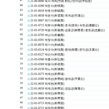
67
21-00-0000 죽서 박씨(竹西 朴氏) 반아당(半啞堂)
66
21-01-0290 박돈수(朴惇壽)
65
21-01-0618 박호수(朴鎬壽)
64
21-01-0658 박운수(朴雲壽) 죽계공(竹溪公)
63
21-01-0667 박기수(朴岐壽)
62
21-01-0715 박회수(朴晦壽) 호곡(壺谷) 숙헌공(肅獻公)
61
21-01-0720 박윤수(朴崙壽) 금풍군(錦豊君) 충헌공(忠獻公)
60
21-01-0795 박난수(朴蘭壽)
59
21-02-0591 박창수(朴昌壽)
58
21-03-0078 박기수(朴綺壽)
57
21-03-0124 박규수(朴珪壽) 환재(桓齋) 문익공(文翼公)
56
21-03-0127 박선수(朴瑄壽)
55
21-03-0366 박홍수(朴弘壽)
54
21-03-0369 박용수(朴容壽)
53
21-05-0150 박노수(朴潞壽)
52
22-01-0275 박제선(朴齊璿)
51
22-01-0580 박제순(朴齊純) 평재공(平齋公)
50
22-01-0659 박제헌(朴齊憲)
49
22-01-0659 박제근(朴齊近) 경암공(敬菴公)
48
22-01-0661 박제인(朴齊寅)
47
22-01-0668 박제관(朴齊寬)
46
22-01-0713 박제소(朴齊韶)
45
22-01-0721 박제문(朴齊聞)