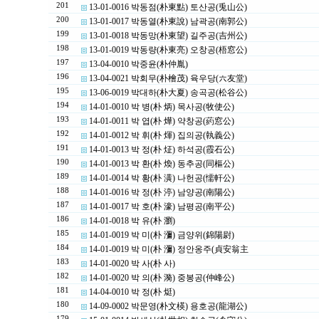
201
13-01-0016 박동점(朴東點) 토산공(兎山公)
200
13-01-0017 박동열(朴東說) 남곽공(南郭公)
199
13-01-0018 박동망(朴東望) 길주공(吉州公)
198
13-01-0019 박동량(朴東亮) 오창공(梧窓公)
197
13-04-0010 박중윤(朴仲胤)
196
13-04-0021 박회무(朴檜茂) 육우당(六友堂)
195
13-06-0019 박대하(朴大夏) 송곡공(松谷公)
194
14-01-0010 박 병(朴 炳) 목사공(牧使公)
193
14-01-0011 박 엽(朴 燁) 약창공(葯窓公)
192
14-01-0012 박 휘(朴 煇) 집의공(執義公)
191
14-01-0013 박 정(朴 炡) 하석공(霞石公)
190
14-01-0013 박 환(朴 煥) 동추공(同樞公)
189
14-01-0014 박 황(朴 潢) 나헌공(懦軒公)
188
14-01-0016 박 정(朴 渟) 남양공(南陽公)
187
14-01-0017 박 호(朴 濠) 남평공(南平公)
186
14-01-0018 박 유(朴 瀏)
185
14-01-0019 박 미(朴 瀰) 금양위(錦陽尉)
184
14-01-0019 박 미(朴 瀰) 정안옹주(貞安翁主
183
14-01-0020 박 사(朴 사)
182
14-01-0020 박 의(朴 漪) 중봉공(仲峰公)
181
14-04-0010 박 정(朴 烶)
180
14-09-0002 박문영(朴文楧) 용호공(龍湖公)
179