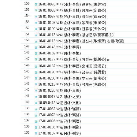
156
16-01-0076 박태상(朴泰尙) 만휴당(萬休堂)
155
16-01-0083 박태보(朴泰輔) 정재공(定齋公)
154
16-01-0087 박태유(朴泰維) 백석공(白石公)
153
16-01-0103 박태순(朴泰淳) 동계공(東溪公)
152
16-01-0109 박태손(朴泰遜) 천휴공(天休公)
151
16-01-0113 박태정(朴泰定) 경녕군주(慶寧郡主)
150
16-01-0113 박태정(朴泰定) 경신재(敬愼齋) 경헌(敬憲)
149
16-01-0143 박태장(朴泰長)
148
16-01-0169 박태항(朴泰恒)
147
16-01-0177 박태초(朴泰初) 아천공(鵝川公)
[1]
146
16-01-0187 박태창(朴泰昌) 운계공(雲溪公)
145
16-01-0190 박태두(朴泰斗) 금은군(錦恩君)
144
16-01-0200 박태만(朴泰萬) 부남공(部南公)
143
16-01-0213 박태은(朴泰殷) 극재공(克齋公)
142
16-01-0220 박태회(朴泰晦)
141
16-08-0017 박지영(朴之英)
140
16-09-0415 박문빈(朴文彬)
139
17-01-0032 박필창(朴弻昌)
138
17-01-0078 박필건(朴弼健)
137
17-01-0095 박필규(朴弼逵)
136
17-01-0106 박필현(朴弼顯)
135
17-01-0107 박필몽(朴弼夢)