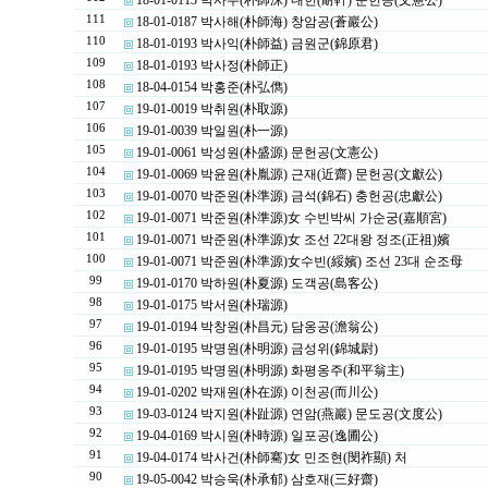
18-01-0113 박사수(朴師洙) 내헌(耐軒) 문헌공(文憲公)
111
18-01-0187 박사해(朴師海) 창암공(蒼巖公)
110
18-01-0193 박사익(朴師益) 금원군(錦原君)
109
18-01-0193 박사정(朴師正)
108
18-04-0154 박홍준(朴弘儁)
107
19-01-0019 박취원(朴取源)
106
19-01-0039 박일원(朴一源)
105
19-01-0061 박성원(朴盛源) 문헌공(文憲公)
104
19-01-0069 박윤원(朴胤源) 근재(近齋) 문헌공(文獻公)
103
19-01-0070 박준원(朴準源) 금석(錦石) 충헌공(忠獻公)
102
19-01-0071 박준원(朴準源)女 수빈박씨 가순궁(嘉順宮)
101
19-01-0071 박준원(朴準源)女 조선 22대왕 정조(正祖)嬪
100
19-01-0071 박준원(朴準源)女수빈(綏嬪) 조선 23대 순조母
99
19-01-0170 박하원(朴夏源) 도객공(島客公)
98
19-01-0175 박서원(朴瑞源)
97
19-01-0194 박창원(朴昌元) 담옹공(澹翁公)
96
19-01-0195 박명원(朴明源) 금성위(錦城尉)
95
19-01-0195 박명원(朴明源) 화평옹주(和平翁主)
94
19-01-0202 박재원(朴在源) 이천공(而川公)
93
19-03-0124 박지원(朴趾源) 연암(燕巖) 문도공(文度公)
92
19-04-0169 박시원(朴時源) 일포공(逸圃公)
91
19-04-0174 박사건(朴師騫)女 민조현(閔祚顯) 처
90
19-05-0042 박승욱(朴承郁) 삼호재(三好齋)