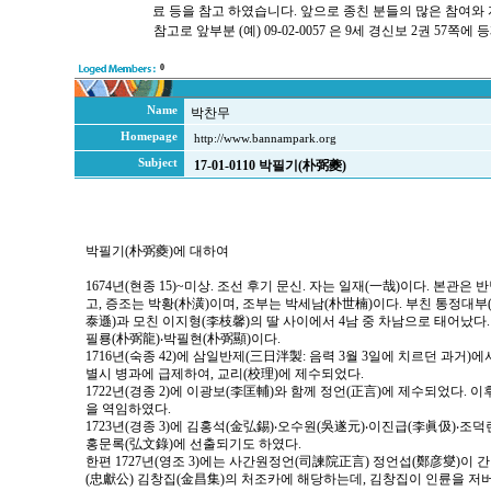
료 등을 참고 하였습니다. 앞으로 종친 분들의 많은 참여와
참고로 앞부분 (예) 09-02-0057 은 9세 경신보 2권 57
0
Name
박찬무
Homepage
http://www.bannampark.org
Subject
17-01-0110 박필기(朴弼夔)
박필기(朴弼夔)에 대하여
1674년(현종 15)~미상. 조선 후기 문신. 자는 일재(一哉)이다. 본관
고, 증조는 박황(朴潢)이며, 조부는 박세남(朴世楠)이다. 부친 통정대부
泰遜)과 모친 이지형(李枝馨)의 딸 사이에서 4남 중 차남으로 태어났다.
필룡(朴弼龍)‧박필현(朴弼顯)이다.
1716년(숙종 42)에 삼일반제(三日泮製: 음력 3월 3일에 치르던 과거)에서
별시 병과에 급제하여, 교리(校理)에 제수되었다.
1722년(경종 2)에 이광보(李匡輔)와 함께 정언(正言)에 제수되었다. 이후
을 역임하였다.
1723년(경종 3)에 김홍석(金弘錫)‧오수원(吳遂元)‧이진급(李眞伋)‧조
홍문록(弘文錄)에 선출되기도 하였다.
한편 1727년(영조 3)에는 사간원정언(司諫院正言) 정언섭(鄭彦燮)이 
(忠獻公) 김창집(金昌集)의 처조카에 해당하는데, 김창집이 인륜을 저