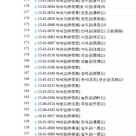
15-01-0014 박세상(朴世相) 창수공(倉守公)
178
15-01-0044 박세지(朴世墀)女 이경(李璟)처
177
15-01-0054 박세기(朴世耆) 둔촌공(遯村公)
176
15-01-0059 박세구(朴世耉) 한천공(寒泉送)
175
15-01-0060 박세성(朴世城) 승지공(承旨公0
174
15-01-0076 박세견(朴世堅) 단애공(湍厓公) 고옹(痼翁)
173
15-01-0083 박세후(朴世垕) 시정공(寺正公)
172
15-01-0097 박세당(朴世堂) 서계공(西溪公)
171
15-01-0143 박세모(朴世模) 여도공(汝道公)
170
15-01-0150 박세해(朴世楷) 찬성공(贊成公)
169
15-01-0180 박세량(朴世樑) 생불공(生佛公)
168
15-01-0186 박세장(朴世樟)
167
15-01-0190 박세교(朴世橋) 경력공(經歷公)
166
15-01-0213 박세채(朴世采) 현석(玄石) 문순공(文純公)
165
15-01-0223 박세집(朴世集)
164
15-01-0251 박세준(朴世雋)
163
15-04-0106 박세현(朴世鉉) 눌헌공(訥軒公)
162
15-06-0154 박원도(朴元度) 죽창공(竹窓公)
161
15-06-0185 박두망(朴斗望)
160
16-01-0017 박태초(朴泰初)
159
16-01-0032 박태징(朴泰徵) 돈재공(遯齋公)
158
16-01-0069 박태원(朴泰遠) 일우공(一愚公)
157
16-01-0069 박태원(朴泰遠) 일우공(一愚公)