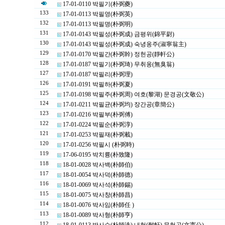
17-01-0110 박필기(朴弼夔)
133
17-01-0113 박필영(朴弼英)
132
17-01-0113 박필명(朴弼明)
131
17-01-0143 박필성(朴弼成) 금평위(錦平尉)
130
17-01-0143 박필성(朴弼成) 숙녕옹주(淑寧翁主)
129
17-01-0170 박필간(朴弼幹) 정헌공(靜軒公)
128
17-01-0187 박필기(朴弼琦) 무취옹(無臭翁)
127
17-01-0187 박필리(朴弼理)
126
17-01-0191 박필하(朴弼夏)
125
17-01-0198 박필주(朴弼周) 여호(黎湖) 문경공(文敬公)
124
17-01-0211 박필균(朴弼均) 장간공(章簡公)
123
17-01-0216 박필부(朴弼傅)
122
17-01-0224 박필순(朴弼淳)
121
17-01-0253 박필재(朴弼載)
120
17-01-0256 박필시 (朴弼時)
119
17-06-0195 박치륭(朴致隆)
118
18-01-0028 박사백(朴師伯)
117
18-01-0054 박사덕(朴師德)
116
18-01-0069 박사석(朴師錫)
115
18-01-0075 박사창(朴師昌)
114
18-01-0076 박사임(朴師任 )
113
18-01-0089 박사형(朴師亨)
112