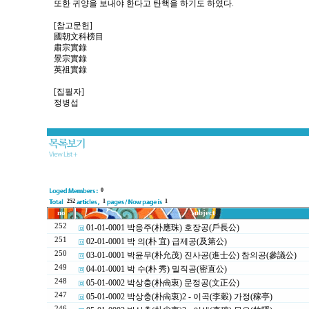
또한 귀양을 보내야 한다고 탄핵을 하기도 하였다.
[참고문헌]
國朝文科榜目
肅宗實錄
景宗實錄
英祖實錄
[집필자]
정병섭
0
252
1
1
no
subject
252
01-01-0001 박응주(朴應珠) 호장공(戶長公)
251
02-01-0001 박 의(朴 宜) 급제공(及第公)
250
03-01-0001 박윤무(朴允茂) 진사공(進士公) 참의공(參議公)
249
04-01-0001 박 수(朴 秀) 밀직공(密直公)
248
05-01-0002 박상충(朴尙衷) 문정공(文正公)
247
05-01-0002 박상충(朴尙衷)2 - 이곡(李穀) 가정(稼亭)
246