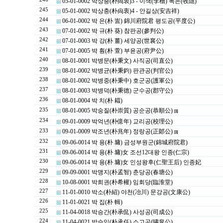
05-01-0002 박상충(朴尙衷)3 - 이색(李穡) 목은(牧隱)
245
05-01-0002 박상충(朴尙衷)4 - 안길상(安吉祥)
244
06-01-0002 박 은(朴 訔) 錦川府院君 평도공(平度公)
243
07-01-0002 박 규(朴 葵) 참판공(參判公)
242
07-01-0003 박 강(朴 薑) 세양공(世襄公)
241
07-01-0005 박 훤(朴 萱) 부윤공(府尹公)
240
08-01-0001 박병문(朴秉文) 사직공(司直公)
239
08-01-0002 박병균(朴秉鈞) 판관공(判官公)
238
08-01-0002 박병중(朴秉中) 호군공(護軍公)
237
08-01-0003 박병덕(朴秉德) 군수공(郡守公)
236
08-01-0004 박 치(朴 䎩)
235
08-01-0005 박숭질(朴崇質) 공순공(恭順公)
[1]
234
09-01-0009 박억년(朴億年) 교리공(校理公)
233
09-01-0009 박조년(朴兆年) 정랑공(正郞公)
[1]
232
09-06-0014 박 용(朴 墉) 금성부원군(錦城府院君)
231
09-06-0014 박 용(朴 墉)女 조선12대왕 인종(仁宗)
230
09-06-0014 박 용(朴 墉)女 인성왕후(仁聖王后) 인종妃
229
09-09-0001 박맹지(朴孟智) 춘당공(春塘公)
228
10-08-0001 박희권(朴希權) 임회당(臨淮堂)
227
11-01-0010 박소(朴紹) 야천(冶川) 문강공(文康公)
226
11-01-0021 박 집(朴 輯)
225
11-04-0018 박승간(朴承侃) 사성공(司成公)
224
11-04-0021 박승임(朴承任) 소고공(嘯皐公)