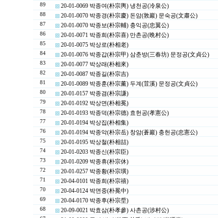
89
20-01-0069 박종여(朴宗輿) 냉천공(冷泉公)
88
20-01-0070 박종경(朴宗慶) 돈암(敦巖) 문숙공(文肅公)
87
20-01-0070 박종보(朴宗輔) 충익공(忠翼公)
86
20-01-0071 박종희(朴宗喜) 만촌공(晩村公)
85
20-01-0075 박상로(朴相老)
84
20-01-0076 박종갑(朴宗甲) 삼춘방(三春坊) 문정공(文貞公)
83
20-01-0077 박상래(朴相來)
82
20-01-0087 박종길(朴宗吉)
81
20-01-0089 박종훈(朴宗薰) 두계(荳溪) 문정공(文貞公)
80
20-01-0157 박종겸(朴宗謙)
79
20-01-0192 박상면(朴相冕)
78
20-01-0193 박종덕(朴宗德) 효헌공(孝憲公)
77
20-01-0194 박상집(朴相集)
76
20-01-0194 박종악(朴宗岳) 창암(蒼巖) 충헌공(忠憲公)
75
20-01-0195 박상철(朴相喆)
74
20-01-0203 박종신(朴宗臣)
73
20-01-0209 박종휴(朴宗休)
72
20-01-0257 박종황(朴宗璜)
71
20-04-0101 박종희(朴宗禧)
70
20-04-0124 박면중(朴冕中)
69
20-04-0170 박종후(朴宗垕)
68
20-09-0021 박효삼(朴孝參) 사촌공(涉村公)