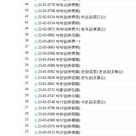
44
22-01-0778 박제교(朴齊敎)
43
22-01-0798 박제빈(朴齊斌)
42
22-02-0134 박제경(朴齊璟) 하강공(荷江公)
41
22-02-0134 박제경(朴齊絅)
40
22-02-0872 박제대(朴齊大) 동계공(東溪公)
39
22-03-0002 박원양(朴元陽)
38
22-03-0031 박제일(朴齊一)
37
22-03-0065 박제명(朴齊明)
36
22-03-0366 박제성(朴齊晟)
35
23-01-0344 박돈양(朴暾陽)
34
23-01-0580 박부양(朴富陽)
33
23-01-0582 박성양(朴性陽) 운창(芸窓) 문경공(文敬公)
32
23-01-0658 박정양(朴定陽) 문익공(文翼公)
31
23-01-0661 박호양(朴顥陽)
30
23-01-0721 박홍양(朴弘陽)
29
23-01-0747 박두양(朴斗陽)
28
23-01-0748 박기양(朴箕陽) 석운공(石雲公)
27
23-01-0798 박서양(朴敍陽)
26
23-03-0369 박희양(朴熙陽)
25
23-03-0369 박이양(朴彝陽)
24
23-03-0376 박주양(朴周陽)
23
23-05-0115 박규양(朴奎陽)