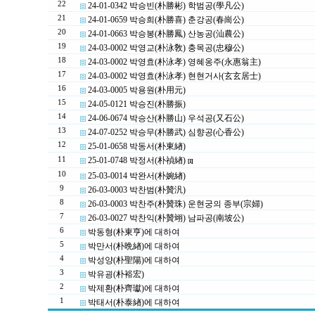
22
24-01-0342 박승빈(朴勝彬) 학범공(學凡公)
21
24-01-0659 박승희(朴勝喜) 춘강공(春崗公)
20
24-01-0663 박승봉(朴勝鳳) 산농공(汕農公)
19
24-03-0002 박영교(朴泳敎) 충목공(忠穆公)
18
24-03-0002 박영효(朴泳孝) 영혜옹주(永惠翁主)
17
24-03-0002 박영효(朴泳孝) 현현거사(玄玄居士)
16
24-03-0005 박용원(朴用元)
15
24-05-0121 박승진(朴勝振)
14
24-06-0674 박승산(朴勝山) 우석공(又石公)
13
24-07-0252 박승무(朴勝武) 심향공(心香公)
12
25-01-0658 박동서(朴東緖)
11
25-01-0748 박정서(朴禎緖)
[1]
10
25-03-0014 박완서(朴婉緖)
9
26-03-0003 박찬범(朴贊汎)
8
26-03-0003 박찬주(朴贊珠) 운현궁의 종부(宗婦)
7
26-03-0027 박찬익(朴贊翊) 남파공(南坡公)
6
박동형(朴東亨)에 대하여
5
박만서(朴晩緖)에 대하여
4
박성양(朴聖陽)에 대하여
3
박유굉(朴裕宏)
2
박제환(朴齊瓛)에 대하여
1
박태서(朴泰緖)에 대하여