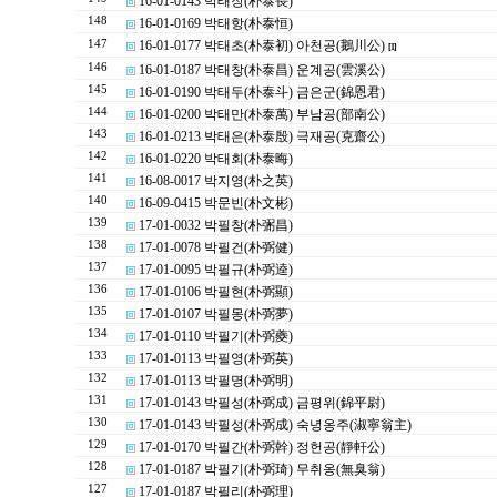
16-01-0143 박태장(朴泰長)
148
16-01-0169 박태항(朴泰恒)
147
16-01-0177 박태초(朴泰初) 아천공(鵝川公)
[1]
146
16-01-0187 박태창(朴泰昌) 운계공(雲溪公)
145
16-01-0190 박태두(朴泰斗) 금은군(錦恩君)
144
16-01-0200 박태만(朴泰萬) 부남공(部南公)
143
16-01-0213 박태은(朴泰殷) 극재공(克齋公)
142
16-01-0220 박태회(朴泰晦)
141
16-08-0017 박지영(朴之英)
140
16-09-0415 박문빈(朴文彬)
139
17-01-0032 박필창(朴弻昌)
138
17-01-0078 박필건(朴弼健)
137
17-01-0095 박필규(朴弼逵)
136
17-01-0106 박필현(朴弼顯)
135
17-01-0107 박필몽(朴弼夢)
134
17-01-0110 박필기(朴弼夔)
133
17-01-0113 박필영(朴弼英)
132
17-01-0113 박필명(朴弼明)
131
17-01-0143 박필성(朴弼成) 금평위(錦平尉)
130
17-01-0143 박필성(朴弼成) 숙녕옹주(淑寧翁主)
129
17-01-0170 박필간(朴弼幹) 정헌공(靜軒公)
128
17-01-0187 박필기(朴弼琦) 무취옹(無臭翁)
127
17-01-0187 박필리(朴弼理)