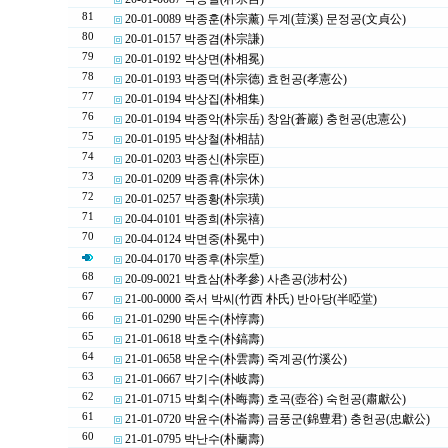
81
20-01-0089 박종훈(朴宗薰) 두계(荳溪) 문정공(文貞公)
80
20-01-0157 박종겸(朴宗謙)
79
20-01-0192 박상면(朴相冕)
78
20-01-0193 박종덕(朴宗德) 효헌공(孝憲公)
77
20-01-0194 박상집(朴相集)
76
20-01-0194 박종악(朴宗岳) 창암(蒼巖) 충헌공(忠憲公)
75
20-01-0195 박상철(朴相喆)
74
20-01-0203 박종신(朴宗臣)
73
20-01-0209 박종휴(朴宗休)
72
20-01-0257 박종황(朴宗璜)
71
20-04-0101 박종희(朴宗禧)
70
20-04-0124 박면중(朴冕中)
20-04-0170 박종후(朴宗垕)
68
20-09-0021 박효삼(朴孝參) 사촌공(涉村公)
67
21-00-0000 죽서 박씨(竹西 朴氏) 반아당(半啞堂)
66
21-01-0290 박돈수(朴惇壽)
65
21-01-0618 박호수(朴鎬壽)
64
21-01-0658 박운수(朴雲壽) 죽계공(竹溪公)
63
21-01-0667 박기수(朴岐壽)
62
21-01-0715 박회수(朴晦壽) 호곡(壺谷) 숙헌공(肅獻公)
61
21-01-0720 박윤수(朴崙壽) 금풍군(錦豊君) 충헌공(忠獻公)
60
21-01-0795 박난수(朴蘭壽)