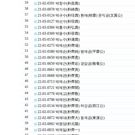
59
21-02-0591 박창수(朴昌壽)
58
21-03-0078 박기수(朴綺壽)
57
21-03-0124 박규수(朴珪壽) 환재(桓齋) 문익공(文翼公)
56
21-03-0127 박선수(朴瑄壽)
55
21-03-0366 박홍수(朴弘壽)
54
21-03-0369 박용수(朴容壽)
53
21-05-0150 박노수(朴潞壽)
52
22-01-0275 박제선(朴齊璿)
51
22-01-0580 박제순(朴齊純) 평재공(平齋公)
50
22-01-0659 박제헌(朴齊憲)
49
22-01-0659 박제근(朴齊近) 경암공(敬菴公)
48
22-01-0661 박제인(朴齊寅)
47
22-01-0668 박제관(朴齊寬)
46
22-01-0713 박제소(朴齊韶)
45
22-01-0721 박제문(朴齊聞)
44
22-01-0778 박제교(朴齊敎)
43
22-01-0798 박제빈(朴齊斌)
42
22-02-0134 박제경(朴齊璟) 하강공(荷江公)
41
22-02-0134 박제경(朴齊絅)
40
22-02-0872 박제대(朴齊大) 동계공(東溪公)
39
22-03-0002 박원양(朴元陽)
38
22-03-0031 박제일(朴齊一)