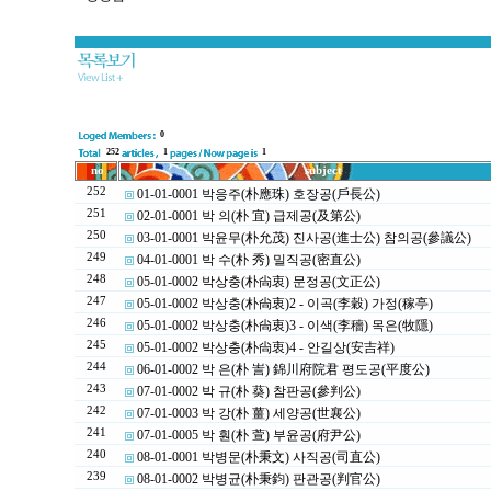
0
252
1
1
no
subject
252
01-01-0001 박응주(朴應珠) 호장공(戶長公)
251
02-01-0001 박 의(朴 宜) 급제공(及第公)
250
03-01-0001 박윤무(朴允茂) 진사공(進士公) 참의공(參議公)
249
04-01-0001 박 수(朴 秀) 밀직공(密直公)
248
05-01-0002 박상충(朴尙衷) 문정공(文正公)
247
05-01-0002 박상충(朴尙衷)2 - 이곡(李穀) 가정(稼亭)
246
05-01-0002 박상충(朴尙衷)3 - 이색(李穡) 목은(牧隱)
245
05-01-0002 박상충(朴尙衷)4 - 안길상(安吉祥)
244
06-01-0002 박 은(朴 訔) 錦川府院君 평도공(平度公)
243
07-01-0002 박 규(朴 葵) 참판공(參判公)
242
07-01-0003 박 강(朴 薑) 세양공(世襄公)
241
07-01-0005 박 훤(朴 萱) 부윤공(府尹公)
240
08-01-0001 박병문(朴秉文) 사직공(司直公)
239
08-01-0002 박병균(朴秉鈞) 판관공(判官公)