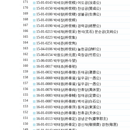
171
15-01-0143 박세모(朴世模) 여도공(汝道公)
170
15-01-0150 박세해(朴世楷) 찬성공(贊成公)
169
15-01-0180 박세량(朴世樑) 생불공(生佛公)
168
15-01-0186 박세장(朴世樟)
167
15-01-0190 박세교(朴世橋) 경력공(經歷公)
166
15-01-0213 박세채(朴世采) 현석(玄石) 문순공(文純公)
165
15-01-0223 박세집(朴世集)
164
15-01-0251 박세준(朴世雋)
163
15-04-0106 박세현(朴世鉉) 눌헌공(訥軒公)
162
15-06-0154 박원도(朴元度) 죽창공(竹窓公)
161
15-06-0185 박두망(朴斗望)
160
16-01-0017 박태초(朴泰初)
159
16-01-0032 박태징(朴泰徵) 돈재공(遯齋公)
158
16-01-0069 박태원(朴泰遠) 일우공(一愚公)
157
16-01-0069 박태원(朴泰遠) 일우공(一愚公)
156
16-01-0076 박태상(朴泰尙) 만휴당(萬休堂)
155
16-01-0083 박태보(朴泰輔) 정재공(定齋公)
154
16-01-0087 박태유(朴泰維) 백석공(白石公)
153
16-01-0103 박태순(朴泰淳) 동계공(東溪公)
152
16-01-0109 박태손(朴泰遜) 천휴공(天休公)
151
16-01-0113 박태정(朴泰定) 경녕군주(慶寧郡主)
150
16-01-0113 박태정(朴泰定) 경신재(敬愼齋) 경헌(敬憲)
149