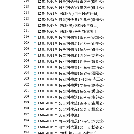
216
12-01-0016 박응복(朴應福) 졸헌공(拙軒公)
215
12-01-0020 박응인(朴應寅) 도정공(都正公)
214
12-04-0021 박 록(朴 漉) 취수옹(醉睡翁)
213
12-05-0342 박명회(朴明會) 어모공(御侮公)
212
12-06-0017 박 린(朴 璘) 청라공(靑蘿公)
211
12-06-0020 박 찬(朴 璨) 동곽자(東郭子)
210
13-01-0010 박동현(朴東賢) 활당공(活塘公)
209
13-01-0011 박동노(朴東老) 정자공(正字公)
208
13-01-0011 박동준(朴東俊) 도사공(都事公)
207
13-01-0011 박동호(朴東豪) 가선공(嘉善公)
206
13-01-0012 박동민(朴東民) 참봉공(參奉公)
205
13-01-0013 박동선(朴東善) 서포공(西浦公)
204
13-01-0014 박동도(朴東燾) 온양공(溫陽公)
203
13-01-0014 박동언(朴東彦 ) 시정공(寺正公)
202
13-01-0016 박동윤(朴東尹) 부솔공(副率公)
201
13-01-0016 박동점(朴東點) 토산공(兎山公)
200
13-01-0017 박동열(朴東說) 남곽공(南郭公)
199
13-01-0018 박동망(朴東望) 길주공(吉州公)
198
13-01-0019 박동량(朴東亮) 오창공(梧窓公)
197
13-04-0010 박중윤(朴仲胤)
196
13-04-0021 박회무(朴檜茂) 육우당(六友堂)
195
13-06-0019 박대하(朴大夏) 송곡공(松谷公)
194
14-01-0010 박 병(朴 炳) 목사공(牧使公)