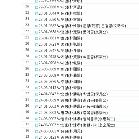
37
22-03-0065 박제명(朴齊明)
36
22-03-0366 박제성(朴齊晟)
35
23-01-0344 박돈양(朴暾陽)
34
23-01-0580 박부양(朴富陽)
33
23-01-0582 박성양(朴性陽) 운창(芸窓) 문경공(文敬公)
32
23-01-0658 박정양(朴定陽) 문익공(文翼公)
31
23-01-0661 박호양(朴顥陽)
30
23-01-0721 박홍양(朴弘陽)
29
23-01-0747 박두양(朴斗陽)
28
23-01-0748 박기양(朴箕陽) 석운공(石雲公)
27
23-01-0798 박서양(朴敍陽)
26
23-03-0369 박희양(朴熙陽)
25
23-03-0369 박이양(朴彝陽)
24
23-03-0376 박주양(朴周陽)
23
23-05-0115 박규양(朴奎陽)
22
24-01-0342 박승빈(朴勝彬) 학범공(學凡公)
21
24-01-0659 박승희(朴勝喜) 춘강공(春崗公)
20
24-01-0663 박승봉(朴勝鳳) 산농공(汕農公)
19
24-03-0002 박영교(朴泳敎) 충목공(忠穆公)
18
24-03-0002 박영효(朴泳孝) 영혜옹주(永惠翁主)
17
24-03-0002 박영효(朴泳孝) 현현거사(玄玄居士)
16
24-03-0005 박용원(朴用元)
15
24-05-0121 박승진(朴勝振)