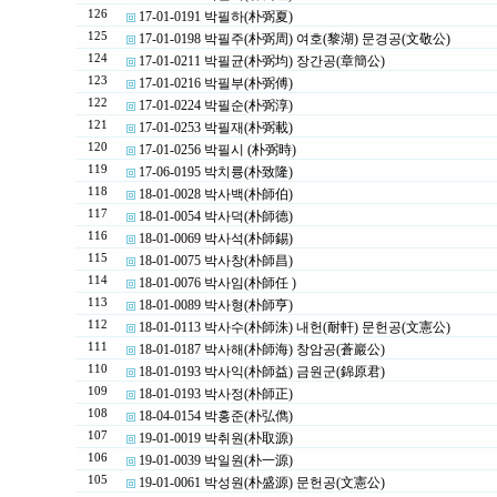
126
17-01-0191 박필하(朴弼夏)
125
17-01-0198 박필주(朴弼周) 여호(黎湖) 문경공(文敬公)
124
17-01-0211 박필균(朴弼均) 장간공(章簡公)
123
17-01-0216 박필부(朴弼傅)
122
17-01-0224 박필순(朴弼淳)
121
17-01-0253 박필재(朴弼載)
120
17-01-0256 박필시 (朴弼時)
119
17-06-0195 박치륭(朴致隆)
118
18-01-0028 박사백(朴師伯)
117
18-01-0054 박사덕(朴師德)
116
18-01-0069 박사석(朴師錫)
115
18-01-0075 박사창(朴師昌)
114
18-01-0076 박사임(朴師任 )
113
18-01-0089 박사형(朴師亨)
112
18-01-0113 박사수(朴師洙) 내헌(耐軒) 문헌공(文憲公)
111
18-01-0187 박사해(朴師海) 창암공(蒼巖公)
110
18-01-0193 박사익(朴師益) 금원군(錦原君)
109
18-01-0193 박사정(朴師正)
108
18-04-0154 박홍준(朴弘儁)
107
19-01-0019 박취원(朴取源)
106
19-01-0039 박일원(朴一源)
105
19-01-0061 박성원(朴盛源) 문헌공(文憲公)