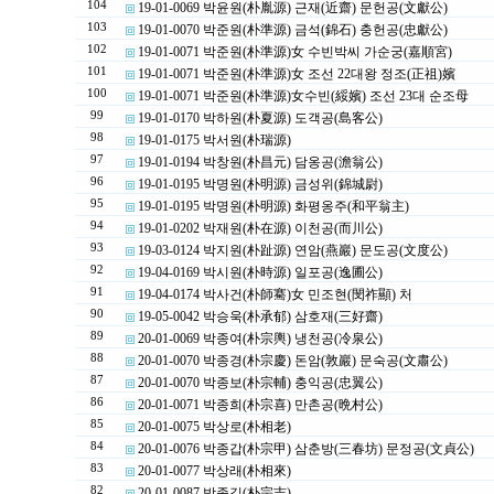
104
19-01-0069 박윤원(朴胤源) 근재(近齋) 문헌공(文獻公)
103
19-01-0070 박준원(朴準源) 금석(錦石) 충헌공(忠獻公)
102
19-01-0071 박준원(朴準源)女 수빈박씨 가순궁(嘉順宮)
101
19-01-0071 박준원(朴準源)女 조선 22대왕 정조(正祖)嬪
100
19-01-0071 박준원(朴準源)女수빈(綏嬪) 조선 23대 순조母
99
19-01-0170 박하원(朴夏源) 도객공(島客公)
98
19-01-0175 박서원(朴瑞源)
97
19-01-0194 박창원(朴昌元) 담옹공(澹翁公)
96
19-01-0195 박명원(朴明源) 금성위(錦城尉)
95
19-01-0195 박명원(朴明源) 화평옹주(和平翁主)
94
19-01-0202 박재원(朴在源) 이천공(而川公)
93
19-03-0124 박지원(朴趾源) 연암(燕巖) 문도공(文度公)
92
19-04-0169 박시원(朴時源) 일포공(逸圃公)
91
19-04-0174 박사건(朴師騫)女 민조현(閔祚顯) 처
90
19-05-0042 박승욱(朴承郁) 삼호재(三好齋)
89
20-01-0069 박종여(朴宗輿) 냉천공(冷泉公)
88
20-01-0070 박종경(朴宗慶) 돈암(敦巖) 문숙공(文肅公)
87
20-01-0070 박종보(朴宗輔) 충익공(忠翼公)
86
20-01-0071 박종희(朴宗喜) 만촌공(晩村公)
85
20-01-0075 박상로(朴相老)
84
20-01-0076 박종갑(朴宗甲) 삼춘방(三春坊) 문정공(文貞公)
83
20-01-0077 박상래(朴相來)
82
20-01-0087 박종길(朴宗吉)