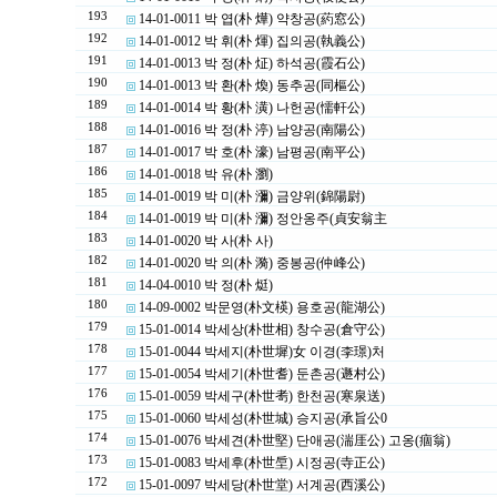
193
14-01-0011 박 엽(朴 燁) 약창공(葯窓公)
192
14-01-0012 박 휘(朴 煇) 집의공(執義公)
191
14-01-0013 박 정(朴 炡) 하석공(霞石公)
190
14-01-0013 박 환(朴 煥) 동추공(同樞公)
189
14-01-0014 박 황(朴 潢) 나헌공(懦軒公)
188
14-01-0016 박 정(朴 渟) 남양공(南陽公)
187
14-01-0017 박 호(朴 濠) 남평공(南平公)
186
14-01-0018 박 유(朴 瀏)
185
14-01-0019 박 미(朴 瀰) 금양위(錦陽尉)
184
14-01-0019 박 미(朴 瀰) 정안옹주(貞安翁主
183
14-01-0020 박 사(朴 사)
182
14-01-0020 박 의(朴 漪) 중봉공(仲峰公)
181
14-04-0010 박 정(朴 烶)
180
14-09-0002 박문영(朴文楧) 용호공(龍湖公)
179
15-01-0014 박세상(朴世相) 창수공(倉守公)
178
15-01-0044 박세지(朴世墀)女 이경(李璟)처
177
15-01-0054 박세기(朴世耆) 둔촌공(遯村公)
176
15-01-0059 박세구(朴世耉) 한천공(寒泉送)
175
15-01-0060 박세성(朴世城) 승지공(承旨公0
174
15-01-0076 박세견(朴世堅) 단애공(湍厓公) 고옹(痼翁)
173
15-01-0083 박세후(朴世垕) 시정공(寺正公)
172
15-01-0097 박세당(朴世堂) 서계공(西溪公)