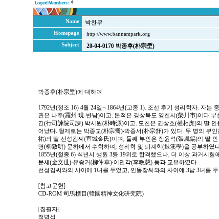
0
Name
박찬무
Homepage
http://www.bannampark.org
Subject
20-04-0170 박종후(朴宗垕)
박종후(朴宗垕)에 대하여
1792년(정조 16) 4월 24일∼1864년(고종 1). 조선 후기 성리학자. 자
관은 나주(羅州 現-반남)이고, 본적은 경상북도 영천시(榮川市)이다.
간(行司諫院司諫) 박시원(朴時源)이고, 모친은 권상호(權相虎)의 딸 안동
어났다. 형제로는 박종교(朴宗喬)‧박종서(朴宗舒)가 있다. 두 명의 부
祐)의 딸 선성김씨(宣城金氏)이며, 둘째 부인은 장윤석(張胤錫)의 딸 
명(柳致明) 문하에서 수학하며, 성리학 및 퇴계학(退溪學)을 공부하였다
1855년(철종 6) 식년시 생원 3등 19위로 합격했으나, 더 이상 과거
문세(金文世)‧유중거(柳仲車)‧이만각(李晩慤) 등과 교유하였다.
선성김씨와의 사이에 1녀를 두었고, 인동장씨와의 사이에 3남 3녀를 두
[참고문헌]
CD-ROM 司馬榜目(韓國精神文化硏究院)
[집필자]
정병섭