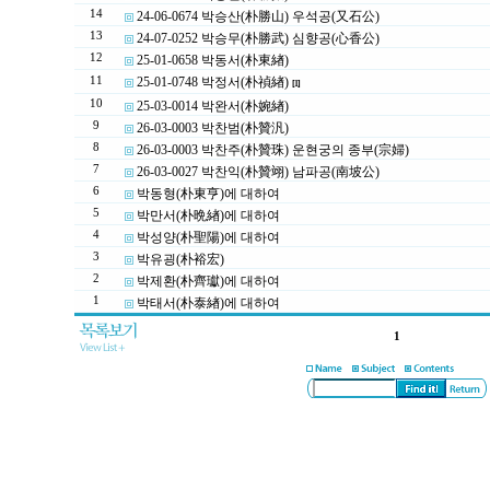
14
24-06-0674 박승산(朴勝山) 우석공(又石公)
13
24-07-0252 박승무(朴勝武) 심향공(心香公)
12
25-01-0658 박동서(朴東緖)
11
25-01-0748 박정서(朴禎緖)
[1]
10
25-03-0014 박완서(朴婉緖)
9
26-03-0003 박찬범(朴贊汎)
8
26-03-0003 박찬주(朴贊珠) 운현궁의 종부(宗婦)
7
26-03-0027 박찬익(朴贊翊) 남파공(南坡公)
6
박동형(朴東亨)에 대하여
5
박만서(朴晩緖)에 대하여
4
박성양(朴聖陽)에 대하여
3
박유굉(朴裕宏)
2
박제환(朴齊瓛)에 대하여
1
박태서(朴泰緖)에 대하여
1