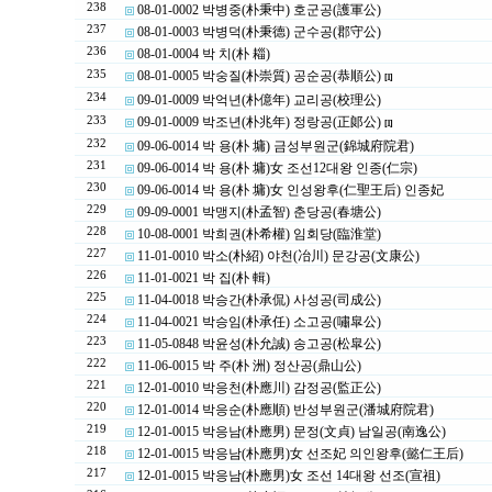
238
08-01-0002 박병중(朴秉中) 호군공(護軍公)
237
08-01-0003 박병덕(朴秉德) 군수공(郡守公)
236
08-01-0004 박 치(朴 䎩)
235
08-01-0005 박숭질(朴崇質) 공순공(恭順公)
[1]
234
09-01-0009 박억년(朴億年) 교리공(校理公)
233
09-01-0009 박조년(朴兆年) 정랑공(正郞公)
[1]
232
09-06-0014 박 용(朴 墉) 금성부원군(錦城府院君)
231
09-06-0014 박 용(朴 墉)女 조선12대왕 인종(仁宗)
230
09-06-0014 박 용(朴 墉)女 인성왕후(仁聖王后) 인종妃
229
09-09-0001 박맹지(朴孟智) 춘당공(春塘公)
228
10-08-0001 박희권(朴希權) 임회당(臨淮堂)
227
11-01-0010 박소(朴紹) 야천(冶川) 문강공(文康公)
226
11-01-0021 박 집(朴 輯)
225
11-04-0018 박승간(朴承侃) 사성공(司成公)
224
11-04-0021 박승임(朴承任) 소고공(嘯皐公)
223
11-05-0848 박윤성(朴允誠) 송고공(松皐公)
222
11-06-0015 박 주(朴 洲) 정산공(鼎山公)
221
12-01-0010 박응천(朴應川) 감정공(監正公)
220
12-01-0014 박응순(朴應順) 반성부원군(潘城府院君)
219
12-01-0015 박응남(朴應男) 문정(文貞) 남일공(南逸公)
218
12-01-0015 박응남(朴應男)女 선조妃 의인왕후(懿仁王后)
217
12-01-0015 박응남(朴應男)女 조선 14대왕 선조(宣祖)