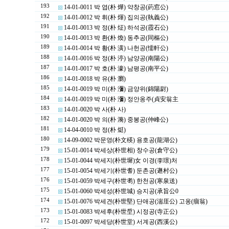
193
14-01-0011 박 엽(朴 燁) 약창공(葯窓公)
192
14-01-0012 박 휘(朴 煇) 집의공(執義公)
191
14-01-0013 박 정(朴 炡) 하석공(霞石公)
190
14-01-0013 박 환(朴 煥) 동추공(同樞公)
189
14-01-0014 박 황(朴 潢) 나헌공(懦軒公)
188
14-01-0016 박 정(朴 渟) 남양공(南陽公)
187
14-01-0017 박 호(朴 濠) 남평공(南平公)
186
14-01-0018 박 유(朴 瀏)
185
14-01-0019 박 미(朴 瀰) 금양위(錦陽尉)
184
14-01-0019 박 미(朴 瀰) 정안옹주(貞安翁主
183
14-01-0020 박 사(朴 사)
182
14-01-0020 박 의(朴 漪) 중봉공(仲峰公)
181
14-04-0010 박 정(朴 烶)
180
14-09-0002 박문영(朴文楧) 용호공(龍湖公)
179
15-01-0014 박세상(朴世相) 창수공(倉守公)
178
15-01-0044 박세지(朴世墀)女 이경(李璟)처
177
15-01-0054 박세기(朴世耆) 둔촌공(遯村公)
176
15-01-0059 박세구(朴世耉) 한천공(寒泉送)
175
15-01-0060 박세성(朴世城) 승지공(承旨公0
174
15-01-0076 박세견(朴世堅) 단애공(湍厓公) 고옹(痼翁)
173
15-01-0083 박세후(朴世垕) 시정공(寺正公)
172
15-01-0097 박세당(朴世堂) 서계공(西溪公)