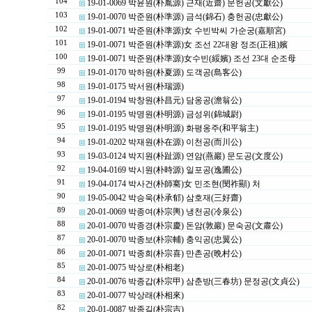
104
19-01-0069 박윤원(朴胤源) 근재(近齋) 문헌공(文獻公)
103
19-01-0070 박준원(朴準源) 금석(錦石) 충헌공(忠獻公)
102
19-01-0071 박준원(朴準源)女 수빈박씨 가순궁(嘉順宮)
101
19-01-0071 박준원(朴準源)女 조선 22대왕 정조(正祖)嬪
100
19-01-0071 박준원(朴準源)女수빈(綏嬪) 조선 23대 순조母
99
19-01-0170 박하원(朴夏源) 도객공(島客公)
98
19-01-0175 박서원(朴瑞源)
97
19-01-0194 박창원(朴昌元) 담옹공(澹翁公)
96
19-01-0195 박명원(朴明源) 금성위(錦城尉)
95
19-01-0195 박명원(朴明源) 화평옹주(和平翁主)
94
19-01-0202 박재원(朴在源) 이천공(而川公)
93
19-03-0124 박지원(朴趾源) 연암(燕巖) 문도공(文度公)
92
19-04-0169 박시원(朴時源) 일포공(逸圃公)
91
19-04-0174 박사건(朴師騫)女 민조현(閔祚顯) 처
90
19-05-0042 박승욱(朴承郁) 삼호재(三好齋)
89
20-01-0069 박종여(朴宗輿) 냉천공(冷泉公)
88
20-01-0070 박종경(朴宗慶) 돈암(敦巖) 문숙공(文肅公)
87
20-01-0070 박종보(朴宗輔) 충익공(忠翼公)
86
20-01-0071 박종희(朴宗喜) 만촌공(晩村公)
85
20-01-0075 박상로(朴相老)
84
20-01-0076 박종갑(朴宗甲) 삼춘방(三春坊) 문정공(文貞公)
83
20-01-0077 박상래(朴相來)
82
20-01-0087 박종길(朴宗吉)