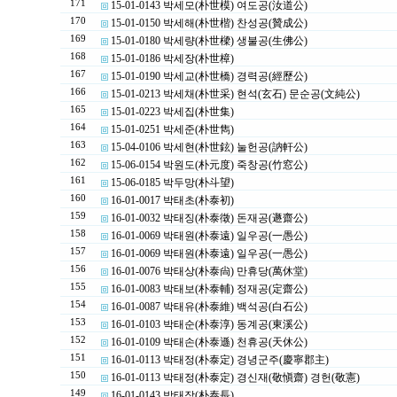
171
15-01-0143 박세모(朴世模) 여도공(汝道公)
170
15-01-0150 박세해(朴世楷) 찬성공(贊成公)
169
15-01-0180 박세량(朴世樑) 생불공(生佛公)
168
15-01-0186 박세장(朴世樟)
167
15-01-0190 박세교(朴世橋) 경력공(經歷公)
166
15-01-0213 박세채(朴世采) 현석(玄石) 문순공(文純公)
165
15-01-0223 박세집(朴世集)
164
15-01-0251 박세준(朴世雋)
163
15-04-0106 박세현(朴世鉉) 눌헌공(訥軒公)
162
15-06-0154 박원도(朴元度) 죽창공(竹窓公)
161
15-06-0185 박두망(朴斗望)
160
16-01-0017 박태초(朴泰初)
159
16-01-0032 박태징(朴泰徵) 돈재공(遯齋公)
158
16-01-0069 박태원(朴泰遠) 일우공(一愚公)
157
16-01-0069 박태원(朴泰遠) 일우공(一愚公)
156
16-01-0076 박태상(朴泰尙) 만휴당(萬休堂)
155
16-01-0083 박태보(朴泰輔) 정재공(定齋公)
154
16-01-0087 박태유(朴泰維) 백석공(白石公)
153
16-01-0103 박태순(朴泰淳) 동계공(東溪公)
152
16-01-0109 박태손(朴泰遜) 천휴공(天休公)
151
16-01-0113 박태정(朴泰定) 경녕군주(慶寧郡主)
150
16-01-0113 박태정(朴泰定) 경신재(敬愼齋) 경헌(敬憲)
149
16-01-0143 박태장(朴泰長)