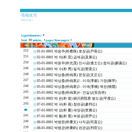
0
252
1
1
no
subject
252
01-01-0001 박응주(朴應珠) 호장공(戶長公)
251
02-01-0001 박 의(朴 宜) 급제공(及第公)
250
03-01-0001 박윤무(朴允茂) 진사공(進士公) 참의공(參議公)
249
04-01-0001 박 수(朴 秀) 밀직공(密直公)
248
05-01-0002 박상충(朴尙衷) 문정공(文正公)
247
05-01-0002 박상충(朴尙衷)2 - 이곡(李穀) 가정(稼亭)
246
05-01-0002 박상충(朴尙衷)3 - 이색(李穡) 목은(牧隱)
245
05-01-0002 박상충(朴尙衷)4 - 안길상(安吉祥)
244
06-01-0002 박 은(朴 訔) 錦川府院君 평도공(平度公)
243
07-01-0002 박 규(朴 葵) 참판공(參判公)
07-01-0003 박 강(朴 薑) 세양공(世襄公)
241
07-01-0005 박 훤(朴 萱) 부윤공(府尹公)
240
08-01-0001 박병문(朴秉文) 사직공(司直公)
239
08-01-0002 박병균(朴秉鈞) 판관공(判官公)