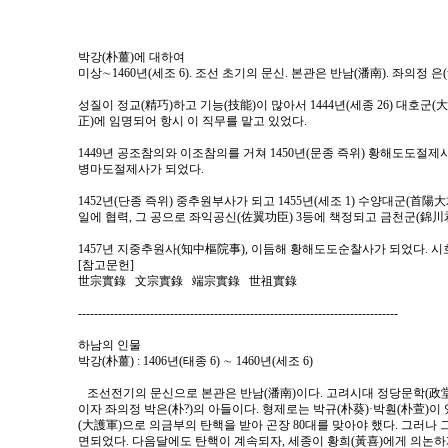
박강(朴薑)에 대하여
미상∼1460년(세조 6). 조선 초기의 문신. 본관은 반남(潘南). 좌의정 은
성질이 정교(精巧)하고 기능(技能)이 많아서 1444년(세종 26) 대호군
正)에 임명되어 항시 이 직무를 맡고 있었다.
1449년 공조참의와 이조참의를 거쳐 1450년(문종 즉위) 황해도도절
병마도절제사가 되었다.
1452년(단종 즉위) 중추원부사가 되고 1455년(세조 1) 수양대군(首
일에 협력, 그 공으로 좌익공신(佐翼功臣) 3등에 책정되고 금천군(錦川
1457년 지중추원사(知中樞院事), 이듬해 황해도도순찰사가 되었다. 시
[참고문헌]
世宗實錄 文宗實錄 端宗實錄 世祖實錄
--------------------------------------------------------------------------------
하남의 인물
박강(朴薑) : 1406년(태종 6) ∼ 1460년(세조 6)
조선전기의 문신으로 본관은 반남(潘南)이다. 고려시대 정당문학(政
이자 좌의정 박은(朴?)의 아들이다. 형제로는 박규(朴葵)·박훤(朴萱)이 있다
(大護軍)으로 의금부의 탄핵을 받아 곤장 80대를 맞아야 했다. 그러나
면되었다. 다음달에도 탄핵이 계속되자, 세종이 황희(黃喜)에게 의논하게