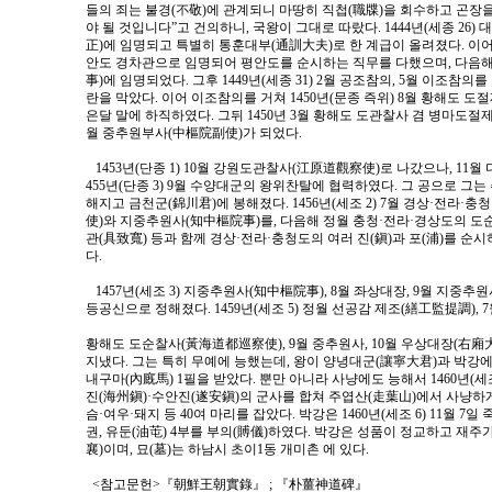
들의 죄는 불경(不敬)에 관계되니 마땅히 직첩(職牒)을 회수하고 곤장
야 될 것입니다”고 건의하니, 국왕이 그대로 따랐다. 1444년(세종 26
正)에 임명되고 특별히 통훈대부(通訓大夫)로 한 계급이 올려졌다. 이어 판사
안도 경차관으로 임명되어 평안도를 순시하는 직무를 다했으며, 다음
事)에 임명되었다. 그후 1449년(세종 31) 2월 공조참의, 5월 이조참의를
란을 막았다. 이어 이조참의를 거쳐 1450년(문종 즉위) 8월 황해도 
은달 말에 하직하였다. 그뒤 1450년 3월 황해도 도관찰사 겸 병마도절제사
월 중추원부사(中樞院副使)가 되었다.
1453년(단종 1) 10월 강원도관찰사(江原道觀察使)로 나갔으나, 11월
455년(단종 3) 9월 수양대군의 왕위찬탈에 협력하였다. 그 공으로 그
해지고 금천군(錦川君)에 봉해졌다. 1456년(세조 2) 7월 경상·전
使)와 지중추원사(知中樞院事)를, 다음해 정월 충청·전라·경상도의 도
관(具致寬) 등과 함께 경상·전라·충청도의 여러 진(鎭)과 포(浦)를 
다.
1457년(세조 3) 지중추원사(知中樞院事), 8월 좌상대장, 9월 지중추원사를
등공신으로 정해졌다. 1459년(세조 5) 정월 선공감 제조(繕工監提調), 7
황해도 도순찰사(黃海道都巡察使), 9월 중추원사, 10월 우상대장(右廂大將)
지냈다. 그는 특히 무예에 능했는데, 왕이 양녕대군(讓寧大君)과 박강에
내구마(內廐馬) 1필을 받았다. 뿐만 아니라 사냥에도 능해서 1460년(세조
진(海州鎭)·수안진(遂安鎭)의 군사를 합쳐 주엽산(走葉山)에서 사냥하게
슴·여우·돼지 등 40여 마리를 잡았다. 박강은 1460년(세조 6) 11월 7일 
권, 유둔(油芚) 4부를 부의(賻儀)하였다. 박강은 성품이 정교하고 재주가
襄)이며, 묘(墓)는 하남시 초이1동 개미촌 에 있다.
<참고문헌>『朝鮮王朝實錄』 ; 『朴薑神道碑』