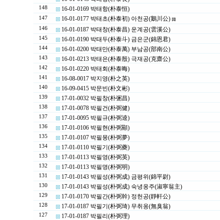
148
16-01-0169 박태항(朴泰恒)
147
16-01-0177 박태초(朴泰初) 아천공(鵝川公)
[1]
146
16-01-0187 박태창(朴泰昌) 운계공(雲溪公)
145
16-01-0190 박태두(朴泰斗) 금은군(錦恩君)
144
16-01-0200 박태만(朴泰萬) 부남공(部南公)
143
16-01-0213 박태은(朴泰殷) 극재공(克齋公)
142
16-01-0220 박태회(朴泰晦)
141
16-08-0017 박지영(朴之英)
140
16-09-0415 박문빈(朴文彬)
139
17-01-0032 박필창(朴弻昌)
138
17-01-0078 박필건(朴弼健)
137
17-01-0095 박필규(朴弼逵)
136
17-01-0106 박필현(朴弼顯)
135
17-01-0107 박필몽(朴弼夢)
134
17-01-0110 박필기(朴弼夔)
133
17-01-0113 박필영(朴弼英)
132
17-01-0113 박필명(朴弼明)
131
17-01-0143 박필성(朴弼成) 금평위(錦平尉)
130
17-01-0143 박필성(朴弼成) 숙녕옹주(淑寧翁主)
129
17-01-0170 박필간(朴弼幹) 정헌공(靜軒公)
128
17-01-0187 박필기(朴弼琦) 무취옹(無臭翁)
127
17-01-0187 박필리(朴弼理)