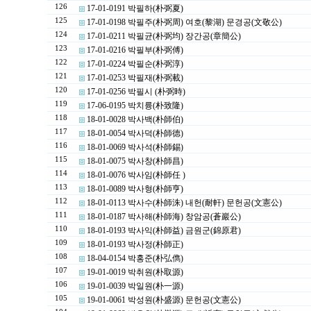
126
17-01-0191 박필하(朴弼夏)
125
17-01-0198 박필주(朴弼周) 여호(黎湖) 문경공(文敬公)
124
17-01-0211 박필균(朴弼均) 장간공(章簡公)
123
17-01-0216 박필부(朴弼傅)
122
17-01-0224 박필순(朴弼淳)
121
17-01-0253 박필재(朴弼載)
120
17-01-0256 박필시 (朴弼時)
119
17-06-0195 박치륭(朴致隆)
118
18-01-0028 박사백(朴師伯)
117
18-01-0054 박사덕(朴師德)
116
18-01-0069 박사석(朴師錫)
115
18-01-0075 박사창(朴師昌)
114
18-01-0076 박사임(朴師任 )
113
18-01-0089 박사형(朴師亨)
112
18-01-0113 박사수(朴師洙) 내헌(耐軒) 문헌공(文憲公)
111
18-01-0187 박사해(朴師海) 창암공(蒼巖公)
110
18-01-0193 박사익(朴師益) 금원군(錦原君)
109
18-01-0193 박사정(朴師正)
108
18-04-0154 박홍준(朴弘儁)
107
19-01-0019 박취원(朴取源)
106
19-01-0039 박일원(朴一源)
105
19-01-0061 박성원(朴盛源) 문헌공(文憲公)