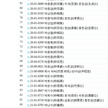
81
20-01-0089 박종훈(朴宗薰) 두계(荳溪) 문정공(文貞公)
80
20-01-0157 박종겸(朴宗謙)
79
20-01-0192 박상면(朴相冕)
78
20-01-0193 박종덕(朴宗德) 효헌공(孝憲公)
77
20-01-0194 박상집(朴相集)
76
20-01-0194 박종악(朴宗岳) 창암(蒼巖) 충헌공(忠憲公)
75
20-01-0195 박상철(朴相喆)
74
20-01-0203 박종신(朴宗臣)
73
20-01-0209 박종휴(朴宗休)
72
20-01-0257 박종황(朴宗璜)
71
20-04-0101 박종희(朴宗禧)
70
20-04-0124 박면중(朴冕中)
69
20-04-0170 박종후(朴宗垕)
68
20-09-0021 박효삼(朴孝參) 사촌공(涉村公)
67
21-00-0000 죽서 박씨(竹西 朴氏) 반아당(半啞堂)
66
21-01-0290 박돈수(朴惇壽)
65
21-01-0618 박호수(朴鎬壽)
64
21-01-0658 박운수(朴雲壽) 죽계공(竹溪公)
63
21-01-0667 박기수(朴岐壽)
62
21-01-0715 박회수(朴晦壽) 호곡(壺谷) 숙헌공(肅獻公)
61
21-01-0720 박윤수(朴崙壽) 금풍군(錦豊君) 충헌공(忠獻公)
60
21-01-0795 박난수(朴蘭壽)