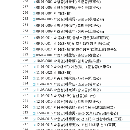
238
08-01-0002 박병중(朴秉中) 호군공(護軍公)
237
08-01-0003 박병덕(朴秉德) 군수공(郡守公)
236
08-01-0004 박 치(朴 䎩)
235
08-01-0005 박숭질(朴崇質) 공순공(恭順公)
[1]
234
09-01-0009 박억년(朴億年) 교리공(校理公)
233
09-01-0009 박조년(朴兆年) 정랑공(正郞公)
[1]
232
09-06-0014 박 용(朴 墉) 금성부원군(錦城府院君)
231
09-06-0014 박 용(朴 墉)女 조선12대왕 인종(仁宗)
230
09-06-0014 박 용(朴 墉)女 인성왕후(仁聖王后) 인종妃
229
09-09-0001 박맹지(朴孟智) 춘당공(春塘公)
228
10-08-0001 박희권(朴希權) 임회당(臨淮堂)
227
11-01-0010 박소(朴紹) 야천(冶川) 문강공(文康公)
226
11-01-0021 박 집(朴 輯)
225
11-04-0018 박승간(朴承侃) 사성공(司成公)
224
11-04-0021 박승임(朴承任) 소고공(嘯皐公)
223
11-05-0848 박윤성(朴允誠) 송고공(松皐公)
222
11-06-0015 박 주(朴 洲) 정산공(鼎山公)
221
12-01-0010 박응천(朴應川) 감정공(監正公)
220
12-01-0014 박응순(朴應順) 반성부원군(潘城府院君)
219
12-01-0015 박응남(朴應男) 문정(文貞) 남일공(南逸公)
218
12-01-0015 박응남(朴應男)女 선조妃 의인왕후(懿仁王后)
217
12-01-0015 박응남(朴應男)女 조선 14대왕 선조(宣祖)
216