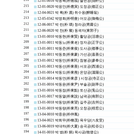
12-01-0016 박응복(朴應福) 졸헌공(拙軒公)
215
12-01-0020 박응인(朴應寅) 도정공(都正公)
214
12-04-0021 박 록(朴 漉) 취수옹(醉睡翁)
213
12-05-0342 박명회(朴明會) 어모공(御侮公)
212
12-06-0017 박 린(朴 璘) 청라공(靑蘿公)
211
12-06-0020 박 찬(朴 璨) 동곽자(東郭子)
210
13-01-0010 박동현(朴東賢) 활당공(活塘公)
209
13-01-0011 박동노(朴東老) 정자공(正字公)
208
13-01-0011 박동준(朴東俊) 도사공(都事公)
207
13-01-0011 박동호(朴東豪) 가선공(嘉善公)
206
13-01-0012 박동민(朴東民) 참봉공(參奉公)
205
13-01-0013 박동선(朴東善) 서포공(西浦公)
204
13-01-0014 박동도(朴東燾) 온양공(溫陽公)
203
13-01-0014 박동언(朴東彦 ) 시정공(寺正公)
202
13-01-0016 박동윤(朴東尹) 부솔공(副率公)
201
13-01-0016 박동점(朴東點) 토산공(兎山公)
200
13-01-0017 박동열(朴東說) 남곽공(南郭公)
199
13-01-0018 박동망(朴東望) 길주공(吉州公)
198
13-01-0019 박동량(朴東亮) 오창공(梧窓公)
197
13-04-0010 박중윤(朴仲胤)
196
13-04-0021 박회무(朴檜茂) 육우당(六友堂)
195
13-06-0019 박대하(朴大夏) 송곡공(松谷公)
194
14-01-0010 박 병(朴 炳) 목사공(牧使公)