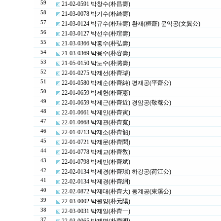
59
21-02-0591 박창수(朴昌壽)
58
21-03-0078 박기수(朴綺壽)
57
21-03-0124 박규수(朴珪壽) 환재(桓齋) 문익공(文翼公)
56
21-03-0127 박선수(朴瑄壽)
55
21-03-0366 박홍수(朴弘壽)
54
21-03-0369 박용수(朴容壽)
53
21-05-0150 박노수(朴潞壽)
52
22-01-0275 박제선(朴齊璿)
51
22-01-0580 박제순(朴齊純) 평재공(平齋公)
50
22-01-0659 박제헌(朴齊憲)
49
22-01-0659 박제근(朴齊近) 경암공(敬菴公)
48
22-01-0661 박제인(朴齊寅)
47
22-01-0668 박제관(朴齊寬)
46
22-01-0713 박제소(朴齊韶)
45
22-01-0721 박제문(朴齊聞)
44
22-01-0778 박제교(朴齊敎)
43
22-01-0798 박제빈(朴齊斌)
42
22-02-0134 박제경(朴齊璟) 하강공(荷江公)
41
22-02-0134 박제경(朴齊絅)
40
22-02-0872 박제대(朴齊大) 동계공(東溪公)
39
22-03-0002 박원양(朴元陽)
38
22-03-0031 박제일(朴齊一)
37