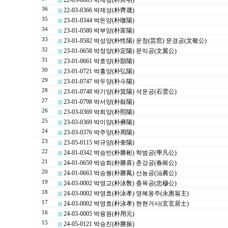
22-03-0065 박제명(朴齊明)
36
22-03-0366 박제성(朴齊晟)
35
23-01-0344 박돈양(朴暾陽)
34
23-01-0580 박부양(朴富陽)
33
23-01-0582 박성양(朴性陽) 운창(芸窓) 문경공(文敬公)
32
23-01-0658 박정양(朴定陽) 문익공(文翼公)
31
23-01-0661 박호양(朴顥陽)
30
23-01-0721 박홍양(朴弘陽)
29
23-01-0747 박두양(朴斗陽)
28
23-01-0748 박기양(朴箕陽) 석운공(石雲公)
27
23-01-0798 박서양(朴敍陽)
26
23-03-0369 박희양(朴熙陽)
25
23-03-0369 박이양(朴彝陽)
24
23-03-0376 박주양(朴周陽)
23
23-05-0115 박규양(朴奎陽)
22
24-01-0342 박승빈(朴勝彬) 학범공(學凡公)
21
24-01-0659 박승희(朴勝喜) 춘강공(春崗公)
20
24-01-0663 박승봉(朴勝鳳) 산농공(汕農公)
19
24-03-0002 박영교(朴泳敎) 충목공(忠穆公)
18
24-03-0002 박영효(朴泳孝) 영혜옹주(永惠翁主)
17
24-03-0002 박영효(朴泳孝) 현현거사(玄玄居士)
16
24-03-0005 박용원(朴用元)
15
24-05-0121 박승진(朴勝振)