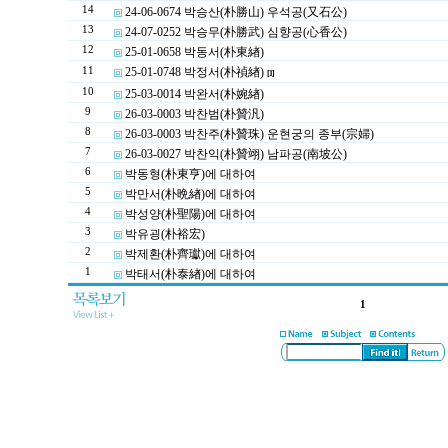
14
24-06-0674 박승산(朴勝山) 우석공(又石公)
13
24-07-0252 박승무(朴勝武) 심향공(心香公)
12
25-01-0658 박동서(朴東緖)
11
25-01-0748 박정서(朴禎緖)
[1]
10
25-03-0014 박완서(朴婉緖)
9
26-03-0003 박찬범(朴贊汎)
8
26-03-0003 박찬주(朴贊珠) 운현궁의 종부(宗婦)
7
26-03-0027 박찬익(朴贊翊) 남파공(南坡公)
6
박동형(朴東亨)에 대하여
5
박만서(朴晩緖)에 대하여
4
박성양(朴聖陽)에 대하여
3
박유굉(朴裕宏)
2
박제환(朴齊瓛)에 대하여
1
박태서(朴泰緖)에 대하여
1