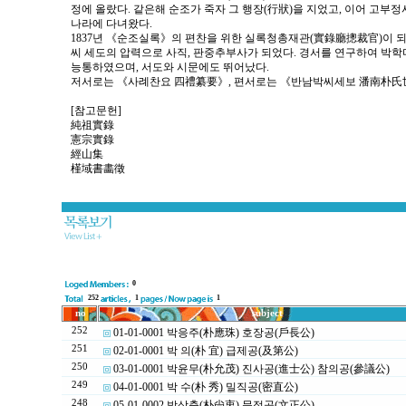
정에 올랐다. 같은해 순조가 죽자 그 행장(行狀)을 지었고, 이어 고부
나라에 다녀왔다.
1837년 《순조실록》의 편찬을 위한 실록청총재관(實錄廳摠裁官)이 
씨 세도의 압력으로 사직, 판중추부사가 되었다. 경서를 연구하여 박학
능통하였으며, 서도와 시문에도 뛰어났다.
저서로는 《사례찬요 四禮纂要》, 편서로는 《반남박씨세보 潘南朴氏世譜
[참고문헌]
純祖實錄
憲宗實錄
經山集
槿域書畵徵
0
252
1
1
no
subject
252
01-01-0001 박응주(朴應珠) 호장공(戶長公)
251
02-01-0001 박 의(朴 宜) 급제공(及第公)
250
03-01-0001 박윤무(朴允茂) 진사공(進士公) 참의공(參議公)
249
04-01-0001 박 수(朴 秀) 밀직공(密直公)
248
05-01-0002 박상충(朴尙衷) 문정공(文正公)