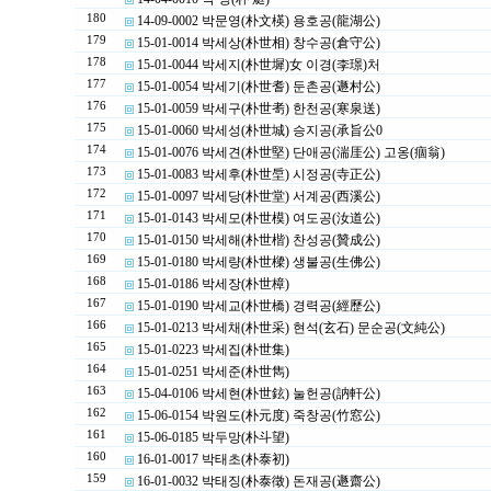
180
14-09-0002 박문영(朴文楧) 용호공(龍湖公)
179
15-01-0014 박세상(朴世相) 창수공(倉守公)
178
15-01-0044 박세지(朴世墀)女 이경(李璟)처
177
15-01-0054 박세기(朴世耆) 둔촌공(遯村公)
176
15-01-0059 박세구(朴世耉) 한천공(寒泉送)
175
15-01-0060 박세성(朴世城) 승지공(承旨公0
174
15-01-0076 박세견(朴世堅) 단애공(湍厓公) 고옹(痼翁)
173
15-01-0083 박세후(朴世垕) 시정공(寺正公)
172
15-01-0097 박세당(朴世堂) 서계공(西溪公)
171
15-01-0143 박세모(朴世模) 여도공(汝道公)
170
15-01-0150 박세해(朴世楷) 찬성공(贊成公)
169
15-01-0180 박세량(朴世樑) 생불공(生佛公)
168
15-01-0186 박세장(朴世樟)
167
15-01-0190 박세교(朴世橋) 경력공(經歷公)
166
15-01-0213 박세채(朴世采) 현석(玄石) 문순공(文純公)
165
15-01-0223 박세집(朴世集)
164
15-01-0251 박세준(朴世雋)
163
15-04-0106 박세현(朴世鉉) 눌헌공(訥軒公)
162
15-06-0154 박원도(朴元度) 죽창공(竹窓公)
161
15-06-0185 박두망(朴斗望)
160
16-01-0017 박태초(朴泰初)
159
16-01-0032 박태징(朴泰徵) 돈재공(遯齋公)