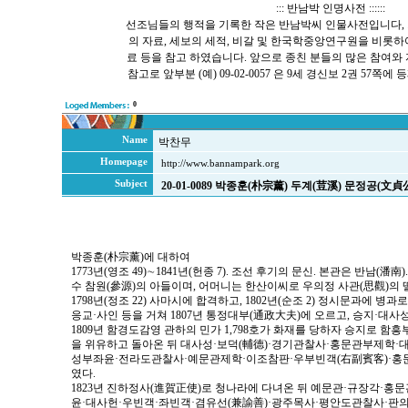
::: 반남박 인명사전 ::::::
선조님들의 행적을 기록한 작은 반남박씨 인물사전입니다, 
의 자료, 세보의 세적, 비갈 및 한국학중앙연구원을 비롯
료 등을 참고 하였습니다. 앞으로 종친 분들의 많은 참여와
참고로 앞부분 (예) 09-02-0057 은 9세 경신보 2권 57
0
Name
박찬무
Homepage
http://www.bannampark.org
Subject
20-01-0089 박종훈(朴宗薰) 두계(荳溪) 문정공(文貞
박종훈(朴宗薰)에 대하여
1773년(영조 49)∼1841년(헌종 7). 조선 후기의 문신. 본관은 반남(潘南
수 참원(參源)의 아들이며, 어머니는 한산이씨로 우의정 사관(思觀)의 
1798년(정조 22) 사마시에 합격하고, 1802년(순조 2) 정시문과에 병과
응교·사인 등을 거쳐 1807년 통정대부(通政大夫)에 오르고, 승지·대사
1809년 함경도감영 관하의 민가 1,798호가 화재를 당하자 승지로 
을 위유하고 돌아온 뒤 대사성·보덕(輔德)·경기관찰사·홍문관부제학·
성부좌윤·전라도관찰사·예문관제학·이조참판·우부빈객(右副賓客)·홍문
였다.
1823년 진하정사(進賀正使)로 청나라에 다녀온 뒤 예문관·규장각·홍
윤·대사헌·우빈객·좌빈객·겸유선(兼諭善)·광주목사·평안도관찰사·판의금