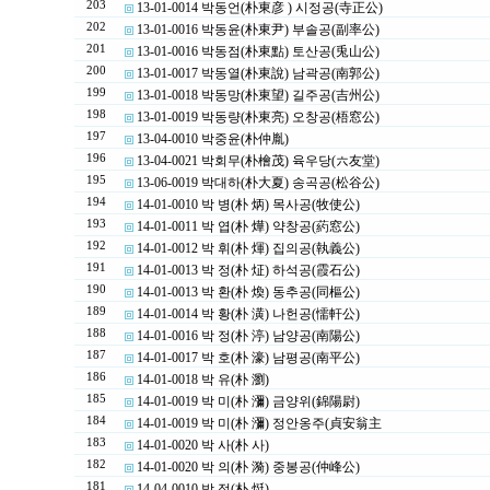
203
13-01-0014 박동언(朴東彦 ) 시정공(寺正公)
202
13-01-0016 박동윤(朴東尹) 부솔공(副率公)
201
13-01-0016 박동점(朴東點) 토산공(兎山公)
200
13-01-0017 박동열(朴東說) 남곽공(南郭公)
199
13-01-0018 박동망(朴東望) 길주공(吉州公)
198
13-01-0019 박동량(朴東亮) 오창공(梧窓公)
197
13-04-0010 박중윤(朴仲胤)
196
13-04-0021 박회무(朴檜茂) 육우당(六友堂)
195
13-06-0019 박대하(朴大夏) 송곡공(松谷公)
194
14-01-0010 박 병(朴 炳) 목사공(牧使公)
193
14-01-0011 박 엽(朴 燁) 약창공(葯窓公)
192
14-01-0012 박 휘(朴 煇) 집의공(執義公)
191
14-01-0013 박 정(朴 炡) 하석공(霞石公)
190
14-01-0013 박 환(朴 煥) 동추공(同樞公)
189
14-01-0014 박 황(朴 潢) 나헌공(懦軒公)
188
14-01-0016 박 정(朴 渟) 남양공(南陽公)
187
14-01-0017 박 호(朴 濠) 남평공(南平公)
186
14-01-0018 박 유(朴 瀏)
185
14-01-0019 박 미(朴 瀰) 금양위(錦陽尉)
184
14-01-0019 박 미(朴 瀰) 정안옹주(貞安翁主
183
14-01-0020 박 사(朴 사)
182
14-01-0020 박 의(朴 漪) 중봉공(仲峰公)
181
14-04-0010 박 정(朴 烶)