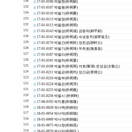
136
17-01-0106 박필현(朴弼顯)
135
17-01-0107 박필몽(朴弼夢)
134
17-01-0110 박필기(朴弼夔)
133
17-01-0113 박필영(朴弼英)
132
17-01-0113 박필명(朴弼明)
131
17-01-0143 박필성(朴弼成) 금평위(錦平尉)
130
17-01-0143 박필성(朴弼成) 숙녕옹주(淑寧翁主)
129
17-01-0170 박필간(朴弼幹) 정헌공(靜軒公)
128
17-01-0187 박필기(朴弼琦) 무취옹(無臭翁)
127
17-01-0187 박필리(朴弼理)
126
17-01-0191 박필하(朴弼夏)
125
17-01-0198 박필주(朴弼周) 여호(黎湖) 문경공(文敬公)
124
17-01-0211 박필균(朴弼均) 장간공(章簡公)
123
17-01-0216 박필부(朴弼傅)
122
17-01-0224 박필순(朴弼淳)
121
17-01-0253 박필재(朴弼載)
120
17-01-0256 박필시 (朴弼時)
119
17-06-0195 박치륭(朴致隆)
118
18-01-0028 박사백(朴師伯)
117
18-01-0054 박사덕(朴師德)
116
18-01-0069 박사석(朴師錫)
115
18-01-0075 박사창(朴師昌)
114
18-01-0076 박사임(朴師任 )