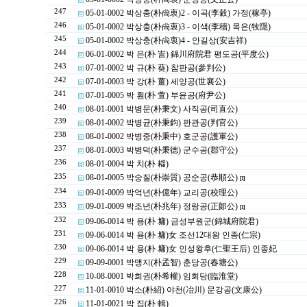
247
05-01-0002 박상충(朴尙衷)2 - 이곡(李穀) 가정(稼亭)
246
05-01-0002 박상충(朴尙衷)3 - 이색(李穡) 목은(牧隱)
245
05-01-0002 박상충(朴尙衷)4 - 안길상(安吉祥)
244
06-01-0002 박 은(朴 訔) 錦川府院君 평도공(平度公)
243
07-01-0002 박 규(朴 葵) 참판공(參判公)
242
07-01-0003 박 강(朴 薑) 세양공(世襄公)
241
07-01-0005 박 훤(朴 萱) 부윤공(府尹公)
240
08-01-0001 박병문(朴秉文) 사직공(司直公)
239
08-01-0002 박병균(朴秉鈞) 판관공(判官公)
238
08-01-0002 박병중(朴秉中) 호군공(護軍公)
237
08-01-0003 박병덕(朴秉德) 군수공(郡守公)
236
08-01-0004 박 치(朴 䎩)
235
08-01-0005 박숭질(朴崇質) 공순공(恭順公)
[1]
234
09-01-0009 박억년(朴億年) 교리공(校理公)
233
09-01-0009 박조년(朴兆年) 정랑공(正郞公)
[1]
232
09-06-0014 박 용(朴 墉) 금성부원군(錦城府院君)
231
09-06-0014 박 용(朴 墉)女 조선12대왕 인종(仁宗)
230
09-06-0014 박 용(朴 墉)女 인성왕후(仁聖王后) 인종妃
229
09-09-0001 박맹지(朴孟智) 춘당공(春塘公)
228
10-08-0001 박희권(朴希權) 임회당(臨淮堂)
227
11-01-0010 박소(朴紹) 야천(冶川) 문강공(文康公)
226
11-01-0021 박 집(朴 輯)