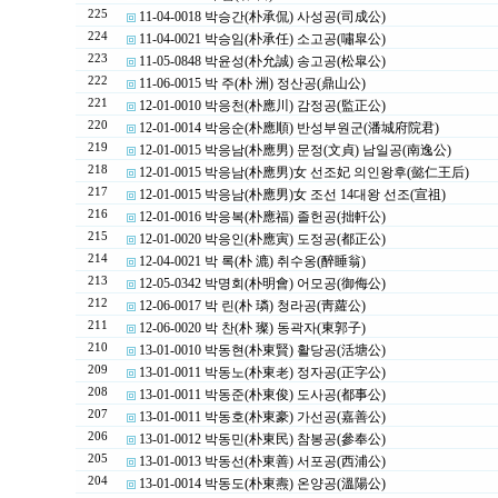
225
11-04-0018 박승간(朴承侃) 사성공(司成公)
224
11-04-0021 박승임(朴承任) 소고공(嘯皐公)
223
11-05-0848 박윤성(朴允誠) 송고공(松皐公)
222
11-06-0015 박 주(朴 洲) 정산공(鼎山公)
221
12-01-0010 박응천(朴應川) 감정공(監正公)
220
12-01-0014 박응순(朴應順) 반성부원군(潘城府院君)
219
12-01-0015 박응남(朴應男) 문정(文貞) 남일공(南逸公)
218
12-01-0015 박응남(朴應男)女 선조妃 의인왕후(懿仁王后)
217
12-01-0015 박응남(朴應男)女 조선 14대왕 선조(宣祖)
216
12-01-0016 박응복(朴應福) 졸헌공(拙軒公)
215
12-01-0020 박응인(朴應寅) 도정공(都正公)
214
12-04-0021 박 록(朴 漉) 취수옹(醉睡翁)
213
12-05-0342 박명회(朴明會) 어모공(御侮公)
212
12-06-0017 박 린(朴 璘) 청라공(靑蘿公)
211
12-06-0020 박 찬(朴 璨) 동곽자(東郭子)
210
13-01-0010 박동현(朴東賢) 활당공(活塘公)
209
13-01-0011 박동노(朴東老) 정자공(正字公)
208
13-01-0011 박동준(朴東俊) 도사공(都事公)
207
13-01-0011 박동호(朴東豪) 가선공(嘉善公)
206
13-01-0012 박동민(朴東民) 참봉공(參奉公)
205
13-01-0013 박동선(朴東善) 서포공(西浦公)
204
13-01-0014 박동도(朴東燾) 온양공(溫陽公)