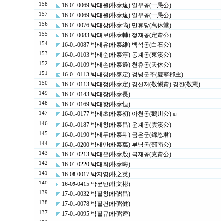
158
16-01-0069 박태원(朴泰遠) 일우공(一愚公)
157
16-01-0069 박태원(朴泰遠) 일우공(一愚公)
156
16-01-0076 박태상(朴泰尙) 만휴당(萬休堂)
155
16-01-0083 박태보(朴泰輔) 정재공(定齋公)
154
16-01-0087 박태유(朴泰維) 백석공(白石公)
153
16-01-0103 박태순(朴泰淳) 동계공(東溪公)
152
16-01-0109 박태손(朴泰遜) 천휴공(天休公)
151
16-01-0113 박태정(朴泰定) 경녕군주(慶寧郡主)
150
16-01-0113 박태정(朴泰定) 경신재(敬愼齋) 경헌(敬憲)
149
16-01-0143 박태장(朴泰長)
148
16-01-0169 박태항(朴泰恒)
147
16-01-0177 박태초(朴泰初) 아천공(鵝川公)
[1]
146
16-01-0187 박태창(朴泰昌) 운계공(雲溪公)
145
16-01-0190 박태두(朴泰斗) 금은군(錦恩君)
144
16-01-0200 박태만(朴泰萬) 부남공(部南公)
143
16-01-0213 박태은(朴泰殷) 극재공(克齋公)
142
16-01-0220 박태회(朴泰晦)
141
16-08-0017 박지영(朴之英)
140
16-09-0415 박문빈(朴文彬)
139
17-01-0032 박필창(朴弻昌)
138
17-01-0078 박필건(朴弼健)
137
17-01-0095 박필규(朴弼逵)