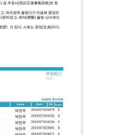
정사 겸 주청사(告訃正使兼奏請使)로 청
되고, 좌의정에 올랐다가 이듬해 풍양조
다문하였고, 예악(禮樂)·율령·산수에도
》가 있다. 시호는 문정(文貞)이다.
name
date
hit
vote
2010/07/03
5979
0
박찬무
2010/07/03
4182
0
박찬무
2010/07/03
4164
0
박찬무
2010/07/03
3901
0
박찬무
2010/07/03
4071
0
박찬무