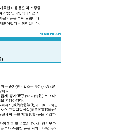
기록한 내용들은 각 소종중
하여 각종 인터넷백과사전 자
 자료제공을 부탁 드립니다.
쪽에 등재되어있다는 의미입니다.
公)
). 자는 순가(舜可), 호는 두계(荳溪).군
딸이다.
로 급제, 정자(正字)·대교(待敎)·부교리·
성을 역임하였다.
함흥부위유사(咸興府慰諭使)가 되어 피해민
대사헌·규장각직제학(奎章閣直提學)·한
관제학·우빈객(右賓客) 등을 역임하
문관의 제학 및 육조의 판서와 한성부판
부사·좌참찬 등을 거쳐 1834년 우의