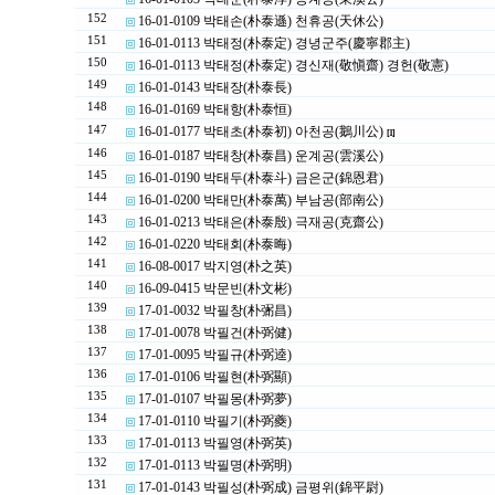
152
16-01-0109 박태손(朴泰遜) 천휴공(天休公)
151
16-01-0113 박태정(朴泰定) 경녕군주(慶寧郡主)
150
16-01-0113 박태정(朴泰定) 경신재(敬愼齋) 경헌(敬憲)
149
16-01-0143 박태장(朴泰長)
148
16-01-0169 박태항(朴泰恒)
147
16-01-0177 박태초(朴泰初) 아천공(鵝川公)
[1]
146
16-01-0187 박태창(朴泰昌) 운계공(雲溪公)
145
16-01-0190 박태두(朴泰斗) 금은군(錦恩君)
144
16-01-0200 박태만(朴泰萬) 부남공(部南公)
143
16-01-0213 박태은(朴泰殷) 극재공(克齋公)
142
16-01-0220 박태회(朴泰晦)
141
16-08-0017 박지영(朴之英)
140
16-09-0415 박문빈(朴文彬)
139
17-01-0032 박필창(朴弻昌)
138
17-01-0078 박필건(朴弼健)
137
17-01-0095 박필규(朴弼逵)
136
17-01-0106 박필현(朴弼顯)
135
17-01-0107 박필몽(朴弼夢)
134
17-01-0110 박필기(朴弼夔)
133
17-01-0113 박필영(朴弼英)
132
17-01-0113 박필명(朴弼明)
131
17-01-0143 박필성(朴弼成) 금평위(錦平尉)