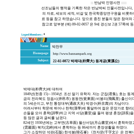
::: 반남박 인명사전 ::::::
선조님들의 행적을 기록한 작은 반남박씨 인물사전입니다, 
의 자료, 세보의 세적, 비갈 및 한국학중앙연구원을 비롯
료 등을 참고 하였습니다. 앞으로 종친 분들의 많은 참여와
참고로 앞부분 (예) 09-02-0057 은 9세 경신보 2권 57
0
Name
박찬무
Homepage
http://www.bannampark.org
Subject
22-02-0872 박제대(朴齊大) 동계공(東溪公)
박제대(朴齊大)에 대하여
1849년(헌종 15)∼1934년. 조선 말기 유학자. 자는 군집(君集), 호는 
금의 전라북도 정읍시(井邑市) 옹동면(瓮東面) 비봉리(飛鳳里) 출신이다
의 5세손이고, 부친 통정대부(通政大夫) 박경수(朴京壽)의 차남이다.
어려서부터 학문에 뛰어나 한학(漢學)에 통달하여 젊은 문장가로 향리(
손들을 모아 훈학(訓學)하고 지역 서당(書堂)을 돌며 평생 훈장(訓長)을
등 많은 글과 글씨를 남겼다.
82세인 1930년에는 고부면(古阜面) 월산서당(月山書堂)에서 훈학하였고
(雲巖面) 북치(北峙)에서 훈학하는 등 86세까지 훈장생활을 하였다.
그가 소장하던 석판(石版) 한석봉(韓石峯) 《천자문(千字文)》은 전북