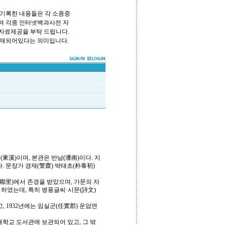
기록한 내용들은 각 소종중
하여 각종 인터넷백과사전 자
 자료제공을 부탁 드립니다.
쪽에 등재되어있다는 의미입니다.
동계(東溪)이며, 본관은 반남(潘南)이다. 지
. 문장가 경재(警齋) 박태초(朴泰初)
鄕里)에서 존경을 받았으며, 가문의 자
 하였는데, 특히 병풍글씨·시문(詩文)
, 1932년에는 임실군(任實郡) 운암면
대학교 도서관에 보관되어 있고, 그 밖