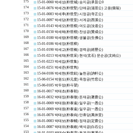
175
15-01-0060 박세성(朴世城) 승지공(承旨公0
174
15-01-0076 박세견(朴世堅) 단애공(湍厓公) 고옹(痼翁)
173
15-01-0083 박세후(朴世垕) 시정공(寺正公)
172
15-01-0097 박세당(朴世堂) 서계공(西溪公)
171
15-01-0143 박세모(朴世模) 여도공(汝道公)
170
15-01-0150 박세해(朴世楷) 찬성공(贊成公)
169
15-01-0180 박세량(朴世樑) 생불공(生佛公)
168
15-01-0186 박세장(朴世樟)
167
15-01-0190 박세교(朴世橋) 경력공(經歷公)
166
15-01-0213 박세채(朴世采) 현석(玄石) 문순공(文純公)
165
15-01-0223 박세집(朴世集)
164
15-01-0251 박세준(朴世雋)
163
15-04-0106 박세현(朴世鉉) 눌헌공(訥軒公)
162
15-06-0154 박원도(朴元度) 죽창공(竹窓公)
161
15-06-0185 박두망(朴斗望)
160
16-01-0017 박태초(朴泰初)
159
16-01-0032 박태징(朴泰徵) 돈재공(遯齋公)
158
16-01-0069 박태원(朴泰遠) 일우공(一愚公)
157
16-01-0069 박태원(朴泰遠) 일우공(一愚公)
156
16-01-0076 박태상(朴泰尙) 만휴당(萬休堂)
155
16-01-0083 박태보(朴泰輔) 정재공(定齋公)
154
16-01-0087 박태유(朴泰維) 백석공(白石公)
153
16-01-0103 박태순(朴泰淳) 동계공(東溪公)