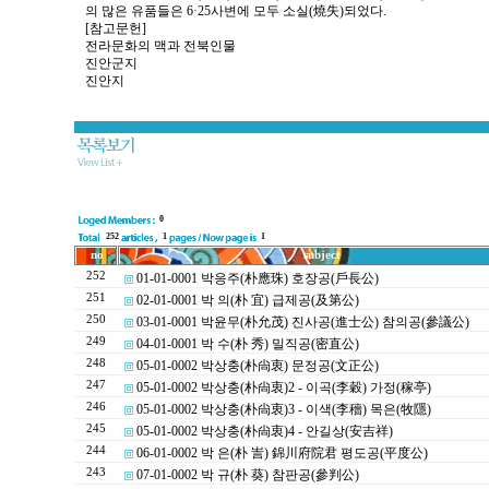
의 많은 유품들은 6·25사변에 모두 소실(燒失)되었다.
[참고문헌]
전라문화의 맥과 전북인물
진안군지
진안지
0
252
1
1
no
subject
252
01-01-0001 박응주(朴應珠) 호장공(戶長公)
251
02-01-0001 박 의(朴 宜) 급제공(及第公)
250
03-01-0001 박윤무(朴允茂) 진사공(進士公) 참의공(參議公)
249
04-01-0001 박 수(朴 秀) 밀직공(密直公)
248
05-01-0002 박상충(朴尙衷) 문정공(文正公)
247
05-01-0002 박상충(朴尙衷)2 - 이곡(李穀) 가정(稼亭)
246
05-01-0002 박상충(朴尙衷)3 - 이색(李穡) 목은(牧隱)
245
05-01-0002 박상충(朴尙衷)4 - 안길상(安吉祥)
244
06-01-0002 박 은(朴 訔) 錦川府院君 평도공(平度公)
243
07-01-0002 박 규(朴 葵) 참판공(參判公)