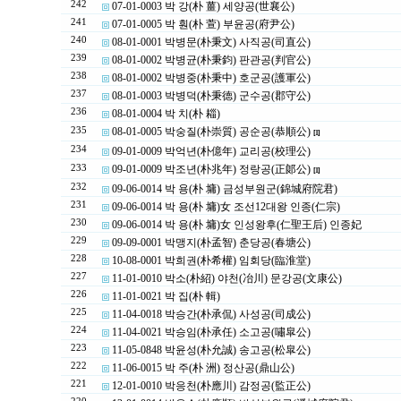
242
07-01-0003 박 강(朴 薑) 세양공(世襄公)
241
07-01-0005 박 훤(朴 萱) 부윤공(府尹公)
240
08-01-0001 박병문(朴秉文) 사직공(司直公)
239
08-01-0002 박병균(朴秉鈞) 판관공(判官公)
238
08-01-0002 박병중(朴秉中) 호군공(護軍公)
237
08-01-0003 박병덕(朴秉德) 군수공(郡守公)
236
08-01-0004 박 치(朴 䎩)
235
08-01-0005 박숭질(朴崇質) 공순공(恭順公)
[1]
234
09-01-0009 박억년(朴億年) 교리공(校理公)
233
09-01-0009 박조년(朴兆年) 정랑공(正郞公)
[1]
232
09-06-0014 박 용(朴 墉) 금성부원군(錦城府院君)
231
09-06-0014 박 용(朴 墉)女 조선12대왕 인종(仁宗)
230
09-06-0014 박 용(朴 墉)女 인성왕후(仁聖王后) 인종妃
229
09-09-0001 박맹지(朴孟智) 춘당공(春塘公)
228
10-08-0001 박희권(朴希權) 임회당(臨淮堂)
227
11-01-0010 박소(朴紹) 야천(冶川) 문강공(文康公)
226
11-01-0021 박 집(朴 輯)
225
11-04-0018 박승간(朴承侃) 사성공(司成公)
224
11-04-0021 박승임(朴承任) 소고공(嘯皐公)
223
11-05-0848 박윤성(朴允誠) 송고공(松皐公)
222
11-06-0015 박 주(朴 洲) 정산공(鼎山公)
221
12-01-0010 박응천(朴應川) 감정공(監正公)