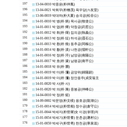
197
13-04-0010 박중윤(朴仲胤)
196
13-04-0021 박회무(朴檜茂) 육우당(六友堂)
195
13-06-0019 박대하(朴大夏) 송곡공(松谷公)
194
14-01-0010 박 병(朴 炳) 목사공(牧使公)
193
14-01-0011 박 엽(朴 燁) 약창공(葯窓公)
192
14-01-0012 박 휘(朴 煇) 집의공(執義公)
191
14-01-0013 박 정(朴 炡) 하석공(霞石公)
190
14-01-0013 박 환(朴 煥) 동추공(同樞公)
189
14-01-0014 박 황(朴 潢) 나헌공(懦軒公)
188
14-01-0016 박 정(朴 渟) 남양공(南陽公)
187
14-01-0017 박 호(朴 濠) 남평공(南平公)
186
14-01-0018 박 유(朴 瀏)
185
14-01-0019 박 미(朴 瀰) 금양위(錦陽尉)
184
14-01-0019 박 미(朴 瀰) 정안옹주(貞安翁主
183
14-01-0020 박 사(朴 사)
182
14-01-0020 박 의(朴 漪) 중봉공(仲峰公)
181
14-04-0010 박 정(朴 烶)
180
14-09-0002 박문영(朴文楧) 용호공(龍湖公)
179
15-01-0014 박세상(朴世相) 창수공(倉守公)
178
15-01-0044 박세지(朴世墀)女 이경(李璟)처
177
15-01-0054 박세기(朴世耆) 둔촌공(遯村公)
176
15-01-0059 박세구(朴世耉) 한천공(寒泉送)