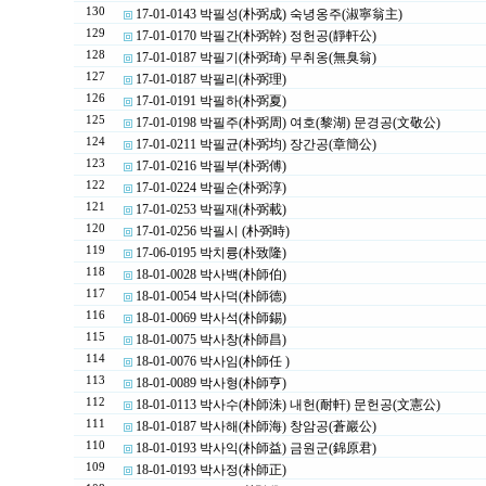
130
17-01-0143 박필성(朴弼成) 숙녕옹주(淑寧翁主)
129
17-01-0170 박필간(朴弼幹) 정헌공(靜軒公)
128
17-01-0187 박필기(朴弼琦) 무취옹(無臭翁)
127
17-01-0187 박필리(朴弼理)
126
17-01-0191 박필하(朴弼夏)
125
17-01-0198 박필주(朴弼周) 여호(黎湖) 문경공(文敬公)
124
17-01-0211 박필균(朴弼均) 장간공(章簡公)
123
17-01-0216 박필부(朴弼傅)
122
17-01-0224 박필순(朴弼淳)
121
17-01-0253 박필재(朴弼載)
120
17-01-0256 박필시 (朴弼時)
119
17-06-0195 박치륭(朴致隆)
118
18-01-0028 박사백(朴師伯)
117
18-01-0054 박사덕(朴師德)
116
18-01-0069 박사석(朴師錫)
115
18-01-0075 박사창(朴師昌)
114
18-01-0076 박사임(朴師任 )
113
18-01-0089 박사형(朴師亨)
112
18-01-0113 박사수(朴師洙) 내헌(耐軒) 문헌공(文憲公)
111
18-01-0187 박사해(朴師海) 창암공(蒼巖公)
110
18-01-0193 박사익(朴師益) 금원군(錦原君)
109
18-01-0193 박사정(朴師正)