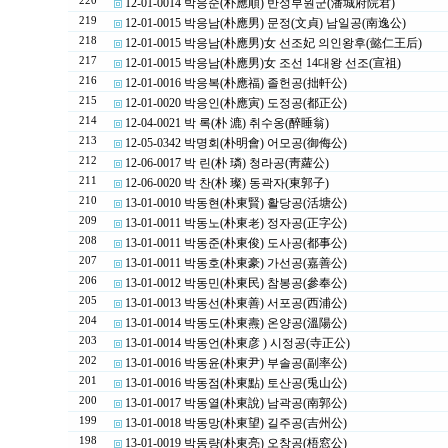
220
12-01-0014 박응순(朴應順) 반성부원군(潘城府院君)
219
12-01-0015 박응남(朴應男) 문정(文貞) 남일공(南逸公)
218
12-01-0015 박응남(朴應男)女 선조妃 의인왕후(懿仁王后)
217
12-01-0015 박응남(朴應男)女 조선 14대왕 선조(宣祖)
216
12-01-0016 박응복(朴應福) 졸헌공(拙軒公)
215
12-01-0020 박응인(朴應寅) 도정공(都正公)
214
12-04-0021 박 록(朴 漉) 취수옹(醉睡翁)
213
12-05-0342 박명회(朴明會) 어모공(御侮公)
212
12-06-0017 박 린(朴 璘) 청라공(靑蘿公)
211
12-06-0020 박 찬(朴 璨) 동곽자(東郭子)
210
13-01-0010 박동현(朴東賢) 활당공(活塘公)
209
13-01-0011 박동노(朴東老) 정자공(正字公)
208
13-01-0011 박동준(朴東俊) 도사공(都事公)
207
13-01-0011 박동호(朴東豪) 가선공(嘉善公)
206
13-01-0012 박동민(朴東民) 참봉공(參奉公)
205
13-01-0013 박동선(朴東善) 서포공(西浦公)
204
13-01-0014 박동도(朴東燾) 온양공(溫陽公)
203
13-01-0014 박동언(朴東彦 ) 시정공(寺正公)
202
13-01-0016 박동윤(朴東尹) 부솔공(副率公)
201
13-01-0016 박동점(朴東點) 토산공(兎山公)
200
13-01-0017 박동열(朴東說) 남곽공(南郭公)
199
13-01-0018 박동망(朴東望) 길주공(吉州公)
198
13-01-0019 박동량(朴東亮) 오창공(梧窓公)