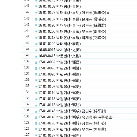
16-01-0143 박태장(朴泰長)
148
16-01-0169 박태항(朴泰恒)
147
16-01-0177 박태초(朴泰初) 아천공(鵝川公)
[1]
146
16-01-0187 박태창(朴泰昌) 운계공(雲溪公)
145
16-01-0190 박태두(朴泰斗) 금은군(錦恩君)
144
16-01-0200 박태만(朴泰萬) 부남공(部南公)
143
16-01-0213 박태은(朴泰殷) 극재공(克齋公)
142
16-01-0220 박태회(朴泰晦)
141
16-08-0017 박지영(朴之英)
140
16-09-0415 박문빈(朴文彬)
139
17-01-0032 박필창(朴弻昌)
138
17-01-0078 박필건(朴弼健)
137
17-01-0095 박필규(朴弼逵)
136
17-01-0106 박필현(朴弼顯)
135
17-01-0107 박필몽(朴弼夢)
134
17-01-0110 박필기(朴弼夔)
133
17-01-0113 박필영(朴弼英)
132
17-01-0113 박필명(朴弼明)
131
17-01-0143 박필성(朴弼成) 금평위(錦平尉)
130
17-01-0143 박필성(朴弼成) 숙녕옹주(淑寧翁主)
129
17-01-0170 박필간(朴弼幹) 정헌공(靜軒公)
128
17-01-0187 박필기(朴弼琦) 무취옹(無臭翁)
127
17-01-0187 박필리(朴弼理)