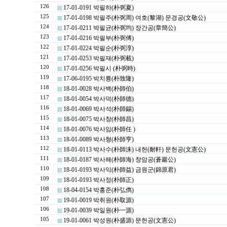
126
17-01-0191 박필하(朴弼夏)
125
17-01-0198 박필주(朴弼周) 여호(黎湖) 문경공(文敬公)
124
17-01-0211 박필균(朴弼均) 장간공(章簡公)
123
17-01-0216 박필부(朴弼傅)
122
17-01-0224 박필순(朴弼淳)
121
17-01-0253 박필재(朴弼載)
120
17-01-0256 박필시 (朴弼時)
119
17-06-0195 박치륭(朴致隆)
118
18-01-0028 박사백(朴師伯)
117
18-01-0054 박사덕(朴師德)
116
18-01-0069 박사석(朴師錫)
115
18-01-0075 박사창(朴師昌)
114
18-01-0076 박사임(朴師任 )
113
18-01-0089 박사형(朴師亨)
112
18-01-0113 박사수(朴師洙) 내헌(耐軒) 문헌공(文憲公)
111
18-01-0187 박사해(朴師海) 창암공(蒼巖公)
110
18-01-0193 박사익(朴師益) 금원군(錦原君)
109
18-01-0193 박사정(朴師正)
108
18-04-0154 박홍준(朴弘儁)
107
19-01-0019 박취원(朴取源)
106
19-01-0039 박일원(朴一源)
105
19-01-0061 박성원(朴盛源) 문헌공(文憲公)