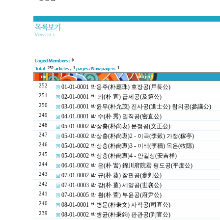
0
252
1
1
no
subject
252
01-01-0001 박응주(朴應珠) 호장공(戶長公)
251
02-01-0001 박 의(朴 宜) 급제공(及第公)
250
03-01-0001 박윤무(朴允茂) 진사공(進士公) 참의공(參議公)
249
04-01-0001 박 수(朴 秀) 밀직공(密直公)
248
05-01-0002 박상충(朴尙衷) 문정공(文正公)
247
05-01-0002 박상충(朴尙衷)2 - 이곡(李穀) 가정(稼亭)
246
05-01-0002 박상충(朴尙衷)3 - 이색(李穡) 목은(牧隱)
245
05-01-0002 박상충(朴尙衷)4 - 안길상(安吉祥)
244
06-01-0002 박 은(朴 訔) 錦川府院君 평도공(平度公)
243
07-01-0002 박 규(朴 葵) 참판공(參判公)
242
07-01-0003 박 강(朴 薑) 세양공(世襄公)
241
07-01-0005 박 훤(朴 萱) 부윤공(府尹公)
240
08-01-0001 박병문(朴秉文) 사직공(司直公)
239
08-01-0002 박병균(朴秉鈞) 판관공(判官公)