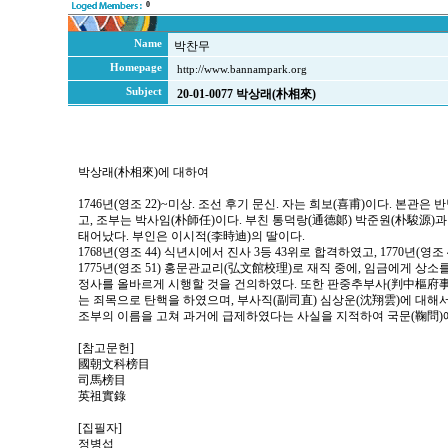
0
Name
박찬무
Homepage
http://www.bannampark.org
Subject
20-01-0077 박상래(朴相來)
박상래(朴相來)에 대하여
1746년(영조 22)~미상. 조선 후기 문신. 자는 희보(喜甫)이다. 본관
고, 조부는 박사임(朴師任)이다. 부친 통덕랑(通德郞) 박준원(朴駿源)
태어났다. 부인은 이시적(李時迪)의 딸이다.
1768년(영조 44) 식년시에서 진사 3등 43위로 합격하였고, 1770년(영
1775년(영조 51) 홍문관교리(弘文館校理)로 재직 중에, 임금에게 상
정사를 올바르게 시행할 것을 건의하였다. 또한 판중추부사(判中樞府事
는 죄목으로 탄핵을 하였으며, 부사직(副司直) 심상운(沈翔雲)에 대해
조부의 이름을 고쳐 과거에 급제하였다는 사실을 지적하여 국문(鞠問)에
[참고문헌]
國朝文科榜目
司馬榜目
英祖實錄
[집필자]
정병섭