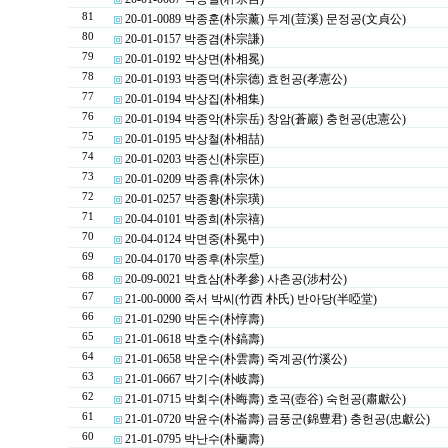
81
20-01-0089 박종훈(朴宗薰) 두계(荳溪) 문정공(文貞公)
80
20-01-0157 박종겸(朴宗謙)
79
20-01-0192 박상면(朴相冕)
78
20-01-0193 박종덕(朴宗德) 효헌공(孝憲公)
77
20-01-0194 박상집(朴相集)
76
20-01-0194 박종악(朴宗岳) 창암(蒼巖) 충헌공(忠憲公)
75
20-01-0195 박상철(朴相喆)
74
20-01-0203 박종신(朴宗臣)
73
20-01-0209 박종휴(朴宗休)
72
20-01-0257 박종황(朴宗璜)
71
20-04-0101 박종희(朴宗禧)
70
20-04-0124 박면중(朴冕中)
69
20-04-0170 박종후(朴宗垕)
68
20-09-0021 박효삼(朴孝參) 사촌공(涉村公)
67
21-00-0000 죽서 박씨(竹西 朴氏) 반아당(半啞堂)
66
21-01-0290 박돈수(朴惇壽)
65
21-01-0618 박호수(朴鎬壽)
64
21-01-0658 박운수(朴雲壽) 죽계공(竹溪公)
63
21-01-0667 박기수(朴岐壽)
62
21-01-0715 박회수(朴晦壽) 호곡(壺谷) 숙헌공(肅獻公)
61
21-01-0720 박윤수(朴崙壽) 금풍군(錦豊君) 충헌공(忠獻公)
60
21-01-0795 박난수(朴蘭壽)