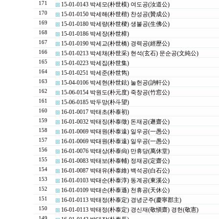
171
15-01-0143 박세모(朴世模) 여도공(汝道公)
170
15-01-0150 박세해(朴世楷) 찬성공(贊成公)
169
15-01-0180 박세량(朴世樑) 생불공(生佛公)
168
15-01-0186 박세장(朴世樟)
167
15-01-0190 박세교(朴世橋) 경력공(經歷公)
166
15-01-0213 박세채(朴世采) 현석(玄石) 문순공(文純公)
165
15-01-0223 박세집(朴世集)
164
15-01-0251 박세준(朴世雋)
163
15-04-0106 박세현(朴世鉉) 눌헌공(訥軒公)
162
15-06-0154 박원도(朴元度) 죽창공(竹窓公)
161
15-06-0185 박두망(朴斗望)
160
16-01-0017 박태초(朴泰初)
159
16-01-0032 박태징(朴泰徵) 돈재공(遯齋公)
158
16-01-0069 박태원(朴泰遠) 일우공(一愚公)
157
16-01-0069 박태원(朴泰遠) 일우공(一愚公)
156
16-01-0076 박태상(朴泰尙) 만휴당(萬休堂)
155
16-01-0083 박태보(朴泰輔) 정재공(定齋公)
154
16-01-0087 박태유(朴泰維) 백석공(白石公)
153
16-01-0103 박태순(朴泰淳) 동계공(東溪公)
152
16-01-0109 박태손(朴泰遜) 천휴공(天休公)
151
16-01-0113 박태정(朴泰定) 경녕군주(慶寧郡主)
150
16-01-0113 박태정(朴泰定) 경신재(敬愼齋) 경헌(敬憲)
149