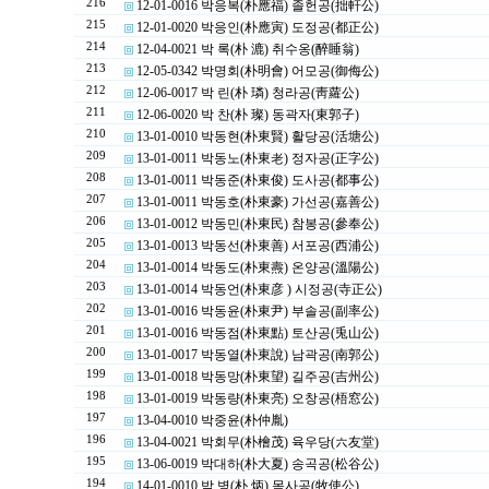
216
12-01-0016 박응복(朴應福) 졸헌공(拙軒公)
215
12-01-0020 박응인(朴應寅) 도정공(都正公)
214
12-04-0021 박 록(朴 漉) 취수옹(醉睡翁)
213
12-05-0342 박명회(朴明會) 어모공(御侮公)
212
12-06-0017 박 린(朴 璘) 청라공(靑蘿公)
211
12-06-0020 박 찬(朴 璨) 동곽자(東郭子)
210
13-01-0010 박동현(朴東賢) 활당공(活塘公)
209
13-01-0011 박동노(朴東老) 정자공(正字公)
208
13-01-0011 박동준(朴東俊) 도사공(都事公)
207
13-01-0011 박동호(朴東豪) 가선공(嘉善公)
206
13-01-0012 박동민(朴東民) 참봉공(參奉公)
205
13-01-0013 박동선(朴東善) 서포공(西浦公)
204
13-01-0014 박동도(朴東燾) 온양공(溫陽公)
203
13-01-0014 박동언(朴東彦 ) 시정공(寺正公)
202
13-01-0016 박동윤(朴東尹) 부솔공(副率公)
201
13-01-0016 박동점(朴東點) 토산공(兎山公)
200
13-01-0017 박동열(朴東說) 남곽공(南郭公)
199
13-01-0018 박동망(朴東望) 길주공(吉州公)
198
13-01-0019 박동량(朴東亮) 오창공(梧窓公)
197
13-04-0010 박중윤(朴仲胤)
196
13-04-0021 박회무(朴檜茂) 육우당(六友堂)
195
13-06-0019 박대하(朴大夏) 송곡공(松谷公)
194
14-01-0010 박 병(朴 炳) 목사공(牧使公)