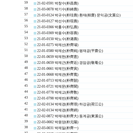
59
21-02-0591 박창수(朴昌壽)
58
21-03-0078 박기수(朴綺壽)
57
21-03-0124 박규수(朴珪壽) 환재(桓齋) 문익공(文翼公)
56
21-03-0127 박선수(朴瑄壽)
55
21-03-0366 박홍수(朴弘壽)
54
21-03-0369 박용수(朴容壽)
53
21-05-0150 박노수(朴潞壽)
52
22-01-0275 박제선(朴齊璿)
51
22-01-0580 박제순(朴齊純) 평재공(平齋公)
50
22-01-0659 박제헌(朴齊憲)
49
22-01-0659 박제근(朴齊近) 경암공(敬菴公)
48
22-01-0661 박제인(朴齊寅)
47
22-01-0668 박제관(朴齊寬)
46
22-01-0713 박제소(朴齊韶)
45
22-01-0721 박제문(朴齊聞)
44
22-01-0778 박제교(朴齊敎)
43
22-01-0798 박제빈(朴齊斌)
42
22-02-0134 박제경(朴齊璟) 하강공(荷江公)
41
22-02-0134 박제경(朴齊絅)
40
22-02-0872 박제대(朴齊大) 동계공(東溪公)
39
22-03-0002 박원양(朴元陽)
38
22-03-0031 박제일(朴齊一)