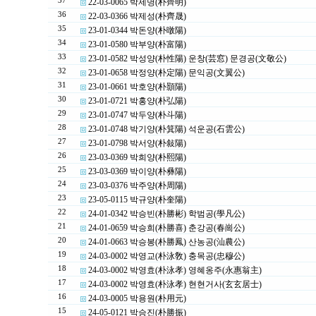
37
22-03-0065 박제명(朴齊明)
36
22-03-0366 박제성(朴齊晟)
35
23-01-0344 박돈양(朴暾陽)
34
23-01-0580 박부양(朴富陽)
33
23-01-0582 박성양(朴性陽) 운창(芸窓) 문경공(文敬公)
32
23-01-0658 박정양(朴定陽) 문익공(文翼公)
31
23-01-0661 박호양(朴顥陽)
30
23-01-0721 박홍양(朴弘陽)
29
23-01-0747 박두양(朴斗陽)
28
23-01-0748 박기양(朴箕陽) 석운공(石雲公)
27
23-01-0798 박서양(朴敍陽)
26
23-03-0369 박희양(朴熙陽)
25
23-03-0369 박이양(朴彝陽)
24
23-03-0376 박주양(朴周陽)
23
23-05-0115 박규양(朴奎陽)
22
24-01-0342 박승빈(朴勝彬) 학범공(學凡公)
21
24-01-0659 박승희(朴勝喜) 춘강공(春崗公)
20
24-01-0663 박승봉(朴勝鳳) 산농공(汕農公)
19
24-03-0002 박영교(朴泳敎) 충목공(忠穆公)
18
24-03-0002 박영효(朴泳孝) 영혜옹주(永惠翁主)
17
24-03-0002 박영효(朴泳孝) 현현거사(玄玄居士)
16
24-03-0005 박용원(朴用元)
15
24-05-0121 박승진(朴勝振)