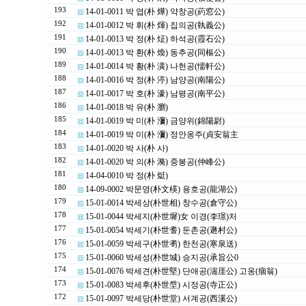
193
14-01-0011 박 엽(朴 燁) 약창공(葯窓公)
192
14-01-0012 박 휘(朴 煇) 집의공(執義公)
191
14-01-0013 박 정(朴 炡) 하석공(霞石公)
190
14-01-0013 박 환(朴 煥) 동추공(同樞公)
189
14-01-0014 박 황(朴 潢) 나헌공(懦軒公)
188
14-01-0016 박 정(朴 渟) 남양공(南陽公)
187
14-01-0017 박 호(朴 濠) 남평공(南平公)
186
14-01-0018 박 유(朴 瀏)
185
14-01-0019 박 미(朴 瀰) 금양위(錦陽尉)
184
14-01-0019 박 미(朴 瀰) 정안옹주(貞安翁主
183
14-01-0020 박 사(朴 사)
182
14-01-0020 박 의(朴 漪) 중봉공(仲峰公)
181
14-04-0010 박 정(朴 烶)
180
14-09-0002 박문영(朴文楧) 용호공(龍湖公)
179
15-01-0014 박세상(朴世相) 창수공(倉守公)
178
15-01-0044 박세지(朴世墀)女 이경(李璟)처
177
15-01-0054 박세기(朴世耆) 둔촌공(遯村公)
176
15-01-0059 박세구(朴世耉) 한천공(寒泉送)
175
15-01-0060 박세성(朴世城) 승지공(承旨公0
174
15-01-0076 박세견(朴世堅) 단애공(湍厓公) 고옹(痼翁)
173
15-01-0083 박세후(朴世垕) 시정공(寺正公)
172
15-01-0097 박세당(朴世堂) 서계공(西溪公)