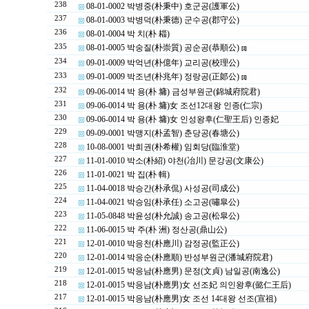
238
08-01-0002 박병중(朴秉中) 호군공(護軍公)
237
08-01-0003 박병덕(朴秉德) 군수공(郡守公)
236
08-01-0004 박 치(朴 䎩)
235
08-01-0005 박숭질(朴崇質) 공순공(恭順公)
[1]
234
09-01-0009 박억년(朴億年) 교리공(校理公)
233
09-01-0009 박조년(朴兆年) 정랑공(正郞公)
[1]
232
09-06-0014 박 용(朴 墉) 금성부원군(錦城府院君)
231
09-06-0014 박 용(朴 墉)女 조선12대왕 인종(仁宗)
230
09-06-0014 박 용(朴 墉)女 인성왕후(仁聖王后) 인종妃
229
09-09-0001 박맹지(朴孟智) 춘당공(春塘公)
228
10-08-0001 박희권(朴希權) 임회당(臨淮堂)
227
11-01-0010 박소(朴紹) 야천(冶川) 문강공(文康公)
226
11-01-0021 박 집(朴 輯)
225
11-04-0018 박승간(朴承侃) 사성공(司成公)
224
11-04-0021 박승임(朴承任) 소고공(嘯皐公)
223
11-05-0848 박윤성(朴允誠) 송고공(松皐公)
222
11-06-0015 박 주(朴 洲) 정산공(鼎山公)
221
12-01-0010 박응천(朴應川) 감정공(監正公)
220
12-01-0014 박응순(朴應順) 반성부원군(潘城府院君)
219
12-01-0015 박응남(朴應男) 문정(文貞) 남일공(南逸公)
218
12-01-0015 박응남(朴應男)女 선조妃 의인왕후(懿仁王后)
217
12-01-0015 박응남(朴應男)女 조선 14대왕 선조(宣祖)