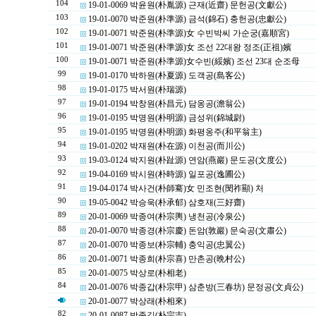
104
19-01-0069 박윤원(朴胤源) 근재(近齋) 문헌공(文獻公)
103
19-01-0070 박준원(朴準源) 금석(錦石) 충헌공(忠獻公)
102
19-01-0071 박준원(朴準源)女 수빈박씨 가순궁(嘉順宮)
101
19-01-0071 박준원(朴準源)女 조선 22대왕 정조(正祖)嬪
100
19-01-0071 박준원(朴準源)女수빈(綏嬪) 조선 23대 순조母
99
19-01-0170 박하원(朴夏源) 도객공(島客公)
98
19-01-0175 박서원(朴瑞源)
97
19-01-0194 박창원(朴昌元) 담옹공(澹翁公)
96
19-01-0195 박명원(朴明源) 금성위(錦城尉)
95
19-01-0195 박명원(朴明源) 화평옹주(和平翁主)
94
19-01-0202 박재원(朴在源) 이천공(而川公)
93
19-03-0124 박지원(朴趾源) 연암(燕巖) 문도공(文度公)
92
19-04-0169 박시원(朴時源) 일포공(逸圃公)
91
19-04-0174 박사건(朴師騫)女 민조현(閔祚顯) 처
90
19-05-0042 박승욱(朴承郁) 삼호재(三好齋)
89
20-01-0069 박종여(朴宗輿) 냉천공(冷泉公)
88
20-01-0070 박종경(朴宗慶) 돈암(敦巖) 문숙공(文肅公)
87
20-01-0070 박종보(朴宗輔) 충익공(忠翼公)
86
20-01-0071 박종희(朴宗喜) 만촌공(晩村公)
85
20-01-0075 박상로(朴相老)
84
20-01-0076 박종갑(朴宗甲) 삼춘방(三春坊) 문정공(文貞公)
20-01-0077 박상래(朴相來)
82
20-01-0087 박종길(朴宗吉)