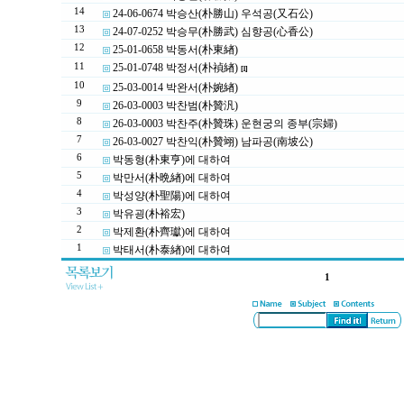
14
24-06-0674 박승산(朴勝山) 우석공(又石公)
13
24-07-0252 박승무(朴勝武) 심향공(心香公)
12
25-01-0658 박동서(朴東緖)
11
25-01-0748 박정서(朴禎緖)
[1]
10
25-03-0014 박완서(朴婉緖)
9
26-03-0003 박찬범(朴贊汎)
8
26-03-0003 박찬주(朴贊珠) 운현궁의 종부(宗婦)
7
26-03-0027 박찬익(朴贊翊) 남파공(南坡公)
6
박동형(朴東亨)에 대하여
5
박만서(朴晩緖)에 대하여
4
박성양(朴聖陽)에 대하여
3
박유굉(朴裕宏)
2
박제환(朴齊瓛)에 대하여
1
박태서(朴泰緖)에 대하여
1