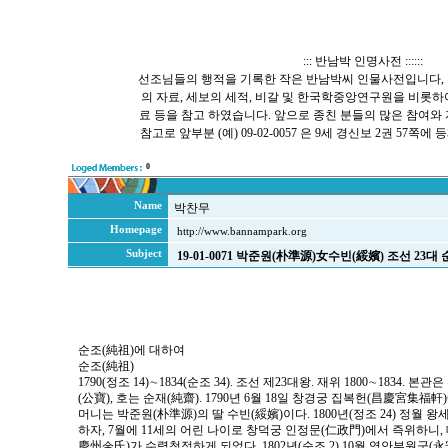
::: 반남박 인명사전 ::::::
선조님들의 행적을 기록한 작은 반남박씨 인물사전입니다, 
의 자료, 세보의 세적, 비갈 및 한국학중앙연구원을 비롯
료 등을 참고 하였습니다. 앞으로 종친 분들의 많은 참여와
참고로 앞부분 (예) 09-02-0057 은 9세 경신보 2권 57
0
Name
박찬무
Homepage
http://www.bannampark.org
Subject
19-01-0071 박준원(朴準源)女수빈(綏嬪) 조선 23대
순조(純祖)에 대하여
순조(純祖)
1790(정조 14)∼1834(순조 34). 조선 제23대왕. 재위 1800∼1834. 본
(公寶), 호는 순재(純齋). 1790년 6월 18일 창경궁 집복헌(昌慶宮集
머니는 박준원(朴準源)의 딸 수빈(綏嬪)이다. 1800년(정조 24) 정월 
하자, 7월에 11세의 어린 나이로 창덕궁 인정문(仁政門)에서 즉위하니
慶州金氏)가 수렴청정하게 되었다. 1802년(순조 2) 10월 영안부원군(