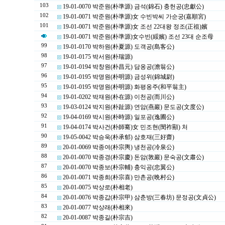
103
19-01-0070 박준원(朴準源) 금석(錦石) 충헌공(忠獻公)
102
19-01-0071 박준원(朴準源)女 수빈박씨 가순궁(嘉順宮)
101
19-01-0071 박준원(朴準源)女 조선 22대왕 정조(正祖)嬪
19-01-0071 박준원(朴準源)女수빈(綏嬪) 조선 23대 순조母
99
19-01-0170 박하원(朴夏源) 도객공(島客公)
98
19-01-0175 박서원(朴瑞源)
97
19-01-0194 박창원(朴昌元) 담옹공(澹翁公)
96
19-01-0195 박명원(朴明源) 금성위(錦城尉)
95
19-01-0195 박명원(朴明源) 화평옹주(和平翁主)
94
19-01-0202 박재원(朴在源) 이천공(而川公)
93
19-03-0124 박지원(朴趾源) 연암(燕巖) 문도공(文度公)
92
19-04-0169 박시원(朴時源) 일포공(逸圃公)
91
19-04-0174 박사건(朴師騫)女 민조현(閔祚顯) 처
90
19-05-0042 박승욱(朴承郁) 삼호재(三好齋)
89
20-01-0069 박종여(朴宗輿) 냉천공(冷泉公)
88
20-01-0070 박종경(朴宗慶) 돈암(敦巖) 문숙공(文肅公)
87
20-01-0070 박종보(朴宗輔) 충익공(忠翼公)
86
20-01-0071 박종희(朴宗喜) 만촌공(晩村公)
85
20-01-0075 박상로(朴相老)
84
20-01-0076 박종갑(朴宗甲) 삼춘방(三春坊) 문정공(文貞公)
83
20-01-0077 박상래(朴相來)
82
20-01-0087 박종길(朴宗吉)