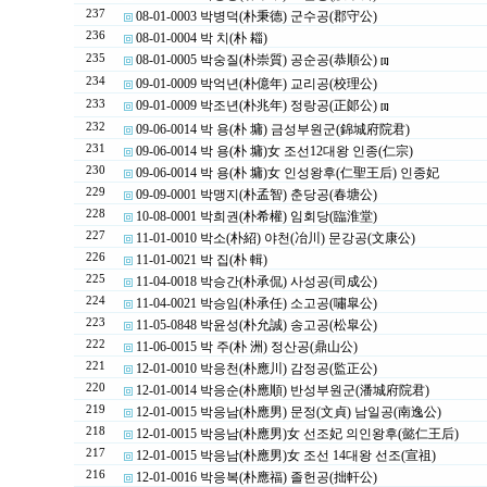
237
08-01-0003 박병덕(朴秉德) 군수공(郡守公)
236
08-01-0004 박 치(朴 䎩)
235
08-01-0005 박숭질(朴崇質) 공순공(恭順公)
[1]
234
09-01-0009 박억년(朴億年) 교리공(校理公)
233
09-01-0009 박조년(朴兆年) 정랑공(正郞公)
[1]
232
09-06-0014 박 용(朴 墉) 금성부원군(錦城府院君)
231
09-06-0014 박 용(朴 墉)女 조선12대왕 인종(仁宗)
230
09-06-0014 박 용(朴 墉)女 인성왕후(仁聖王后) 인종妃
229
09-09-0001 박맹지(朴孟智) 춘당공(春塘公)
228
10-08-0001 박희권(朴希權) 임회당(臨淮堂)
227
11-01-0010 박소(朴紹) 야천(冶川) 문강공(文康公)
226
11-01-0021 박 집(朴 輯)
225
11-04-0018 박승간(朴承侃) 사성공(司成公)
224
11-04-0021 박승임(朴承任) 소고공(嘯皐公)
223
11-05-0848 박윤성(朴允誠) 송고공(松皐公)
222
11-06-0015 박 주(朴 洲) 정산공(鼎山公)
221
12-01-0010 박응천(朴應川) 감정공(監正公)
220
12-01-0014 박응순(朴應順) 반성부원군(潘城府院君)
219
12-01-0015 박응남(朴應男) 문정(文貞) 남일공(南逸公)
218
12-01-0015 박응남(朴應男)女 선조妃 의인왕후(懿仁王后)
217
12-01-0015 박응남(朴應男)女 조선 14대왕 선조(宣祖)
216
12-01-0016 박응복(朴應福) 졸헌공(拙軒公)