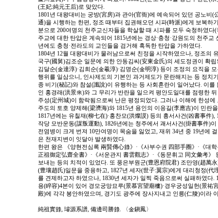
(王妃:純元王后)로 맞았다.
1801년 대왕대비는 궁방(宮房)과 관아(官衙)에 예속되어 있던 공노비
通)을 시행하는 한편, 정조 때부터 집권해오던 시파(時派)에게 보복하
분으로 200여명의 천주교신자들을 학살할 때 시파를 모두 숙청하였다(辛
주교에 대한 탄압은 계속되어 1815년에는 경상·충청·강원도의 천주교 신
년에도 충청·전라도의 교인들을 검거해 혹독한 탄압을 가하였다.
1804년 12월 대왕대비가 물러남으로써 친정을 시작하였으나, 정조의 
국구(國舅)김조순 일문에 의한 안동김씨(安東金氏)의 세도정권이 확립되
김달순(金達淳)·김희순(金羲淳)·김명순(金明淳) 등이 조정의 요직을 모
행위를 일삼으니, 인사제도의 기본인 과거제도가 문란해지는 등 정치기
종 비기(秘記)와 참설(讖說)이 유행하는 등 사회혼란이 일어났다. 이를 
인 홍경래(洪景來)와 그 무리가 반란을 일으켜 평안도일대를 점령한 뒤 
주성(定州城)이 함락됨으로써 난은 평정되었다. 그러나 이해에 한성에 도
주도의 토호 양제해(梁濟海)와 1815년 용인의 이응길(李應吉)이 민란을
1817년에는 유칠재(柳七在)·홍찬모(洪燦謨) 등의 흉서사건(凶書事件), 
작당 모반운동(謀叛運動), 1826년에는 청주에서 괘서사건(掛書事件)이
전염병이 크게 번져 10만여명이 목숨을 잃었고, 재위 34년 중 19년에 
은 천재지변이 잇달아 발생하였다.
한편 왕은 《양현전심록 兩賢傳心錄》·《사부수권 四部手圈》·《대
正祖御定弘齋全書》·《서운관지 書雲觀志》·《동문휘고 同文彙考》 등
보내는 등의 치적이 있었다. 또 풍은부원군(豊恩府院君) 조만영(趙萬永
(豊壤趙氏)일문을 중용하고, 1827년 세자(世子:翼宗)에게 대리청정(
를 견제하고자 하였으나, 1830년 세자가 일찍 죽음으로써 실패하였다. 183
용(睟容)4본이 있어 경모궁망묘루(景慕宮望廟樓)·경우궁성일헌(景祐宮
殿)에 각각 봉안하였으며, 경기도 광주에 장사지내고 인릉(仁陵)이라 
純祖實錄, 璿源系譜, 備邊司勝錄. 〈金鎭鳳〉