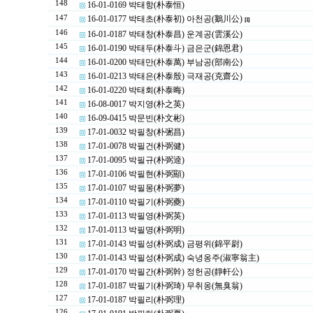
148
16-01-0169 박태항(朴泰恒)
147
16-01-0177 박태초(朴泰初) 아천공(鵝川公)
[1]
146
16-01-0187 박태창(朴泰昌) 운계공(雲溪公)
145
16-01-0190 박태두(朴泰斗) 금은군(錦恩君)
144
16-01-0200 박태만(朴泰萬) 부남공(部南公)
143
16-01-0213 박태은(朴泰殷) 극재공(克齋公)
142
16-01-0220 박태회(朴泰晦)
141
16-08-0017 박지영(朴之英)
140
16-09-0415 박문빈(朴文彬)
139
17-01-0032 박필창(朴弻昌)
138
17-01-0078 박필건(朴弼健)
137
17-01-0095 박필규(朴弼逵)
136
17-01-0106 박필현(朴弼顯)
135
17-01-0107 박필몽(朴弼夢)
134
17-01-0110 박필기(朴弼夔)
133
17-01-0113 박필영(朴弼英)
132
17-01-0113 박필명(朴弼明)
131
17-01-0143 박필성(朴弼成) 금평위(錦平尉)
130
17-01-0143 박필성(朴弼成) 숙녕옹주(淑寧翁主)
129
17-01-0170 박필간(朴弼幹) 정헌공(靜軒公)
128
17-01-0187 박필기(朴弼琦) 무취옹(無臭翁)
127
17-01-0187 박필리(朴弼理)
126