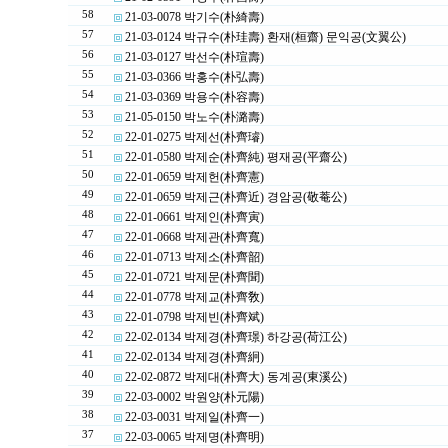
58
21-03-0078 박기수(朴綺壽)
57
21-03-0124 박규수(朴珪壽) 환재(桓齋) 문익공(文翼公)
56
21-03-0127 박선수(朴瑄壽)
55
21-03-0366 박홍수(朴弘壽)
54
21-03-0369 박용수(朴容壽)
53
21-05-0150 박노수(朴潞壽)
52
22-01-0275 박제선(朴齊璿)
51
22-01-0580 박제순(朴齊純) 평재공(平齋公)
50
22-01-0659 박제헌(朴齊憲)
49
22-01-0659 박제근(朴齊近) 경암공(敬菴公)
48
22-01-0661 박제인(朴齊寅)
47
22-01-0668 박제관(朴齊寬)
46
22-01-0713 박제소(朴齊韶)
45
22-01-0721 박제문(朴齊聞)
44
22-01-0778 박제교(朴齊敎)
43
22-01-0798 박제빈(朴齊斌)
42
22-02-0134 박제경(朴齊璟) 하강공(荷江公)
41
22-02-0134 박제경(朴齊絅)
40
22-02-0872 박제대(朴齊大) 동계공(東溪公)
39
22-03-0002 박원양(朴元陽)
38
22-03-0031 박제일(朴齊一)
37
22-03-0065 박제명(朴齊明)