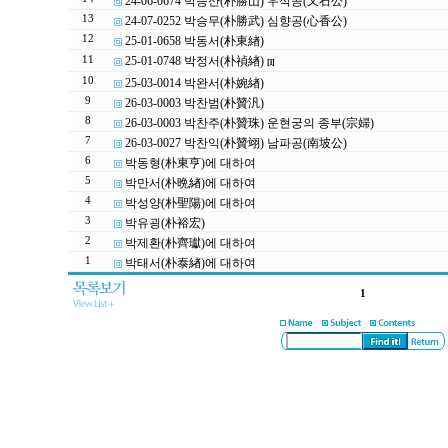
24-06-0674 박승산(朴勝山) 우석공(又石公)
13
24-07-0252 박승무(朴勝武) 심향공(心香公)
12
25-01-0658 박동서(朴東緖)
11
25-01-0748 박정서(朴禎緖)
[1]
10
25-03-0014 박완서(朴婉緖)
9
26-03-0003 박찬범(朴贊汎)
8
26-03-0003 박찬주(朴贊珠) 운현궁의 종부(宗婦)
7
26-03-0027 박찬익(朴贊翊) 남파공(南坡公)
6
박동형(朴東亨)에 대하여
5
박만서(朴晩緖)에 대하여
4
박성양(朴聖陽)에 대하여
3
박유굉(朴裕宏)
2
박제환(朴齊瓛)에 대하여
1
박태서(朴泰緖)에 대하여
1