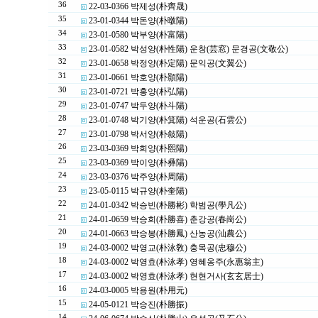
36
22-03-0366 박제성(朴齊晟)
35
23-01-0344 박돈양(朴暾陽)
34
23-01-0580 박부양(朴富陽)
33
23-01-0582 박성양(朴性陽) 운창(芸窓) 문경공(文敬公)
32
23-01-0658 박정양(朴定陽) 문익공(文翼公)
31
23-01-0661 박호양(朴顥陽)
30
23-01-0721 박홍양(朴弘陽)
29
23-01-0747 박두양(朴斗陽)
28
23-01-0748 박기양(朴箕陽) 석운공(石雲公)
27
23-01-0798 박서양(朴敍陽)
26
23-03-0369 박희양(朴熙陽)
25
23-03-0369 박이양(朴彝陽)
24
23-03-0376 박주양(朴周陽)
23
23-05-0115 박규양(朴奎陽)
22
24-01-0342 박승빈(朴勝彬) 학범공(學凡公)
21
24-01-0659 박승희(朴勝喜) 춘강공(春崗公)
20
24-01-0663 박승봉(朴勝鳳) 산농공(汕農公)
19
24-03-0002 박영교(朴泳敎) 충목공(忠穆公)
18
24-03-0002 박영효(朴泳孝) 영혜옹주(永惠翁主)
17
24-03-0002 박영효(朴泳孝) 현현거사(玄玄居士)
16
24-03-0005 박용원(朴用元)
15
24-05-0121 박승진(朴勝振)
14