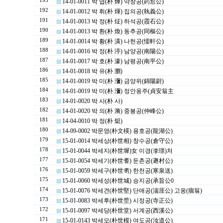
193
14-01-0011 박 엽(朴 燁) 약창공(葯窓公)
192
14-01-0012 박 휘(朴 煇) 집의공(執義公)
191
14-01-0013 박 정(朴 炡) 하석공(霞石公)
190
14-01-0013 박 환(朴 煥) 동추공(同樞公)
189
14-01-0014 박 황(朴 潢) 나헌공(懦軒公)
188
14-01-0016 박 정(朴 渟) 남양공(南陽公)
187
14-01-0017 박 호(朴 濠) 남평공(南平公)
186
14-01-0018 박 유(朴 瀏)
185
14-01-0019 박 미(朴 瀰) 금양위(錦陽尉)
184
14-01-0019 박 미(朴 瀰) 정안옹주(貞安翁主
183
14-01-0020 박 사(朴 사)
182
14-01-0020 박 의(朴 漪) 중봉공(仲峰公)
181
14-04-0010 박 정(朴 烶)
180
14-09-0002 박문영(朴文楧) 용호공(龍湖公)
179
15-01-0014 박세상(朴世相) 창수공(倉守公)
178
15-01-0044 박세지(朴世墀)女 이경(李璟)처
177
15-01-0054 박세기(朴世耆) 둔촌공(遯村公)
176
15-01-0059 박세구(朴世耉) 한천공(寒泉送)
175
15-01-0060 박세성(朴世城) 승지공(承旨公0
174
15-01-0076 박세견(朴世堅) 단애공(湍厓公) 고옹(痼翁)
173
15-01-0083 박세후(朴世垕) 시정공(寺正公)
172
15-01-0097 박세당(朴世堂) 서계공(西溪公)
171
15-01-0143 박세모(朴世模) 여도공(汝道公)