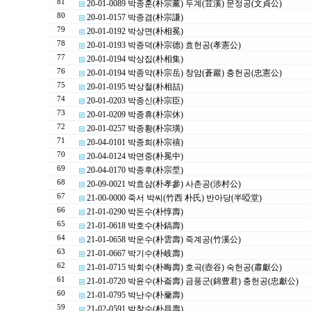
81
20-01-0089 박종훈(朴宗薰) 두계(荳溪) 문정공(文貞公)
80
20-01-0157 박종겸(朴宗謙)
79
20-01-0192 박상면(朴相冕)
78
20-01-0193 박종덕(朴宗德) 효헌공(孝憲公)
77
20-01-0194 박상집(朴相集)
76
20-01-0194 박종악(朴宗岳) 창암(蒼巖) 충헌공(忠憲公)
75
20-01-0195 박상철(朴相喆)
74
20-01-0203 박종신(朴宗臣)
73
20-01-0209 박종휴(朴宗休)
72
20-01-0257 박종황(朴宗璜)
71
20-04-0101 박종희(朴宗禧)
70
20-04-0124 박면중(朴冕中)
69
20-04-0170 박종후(朴宗垕)
68
20-09-0021 박효삼(朴孝參) 사촌공(涉村公)
67
21-00-0000 죽서 박씨(竹西 朴氏) 반아당(半啞堂)
66
21-01-0290 박돈수(朴惇壽)
65
21-01-0618 박호수(朴鎬壽)
64
21-01-0658 박운수(朴雲壽) 죽계공(竹溪公)
63
21-01-0667 박기수(朴岐壽)
62
21-01-0715 박회수(朴晦壽) 호곡(壺谷) 숙헌공(肅獻公)
61
21-01-0720 박윤수(朴崙壽) 금풍군(錦豊君) 충헌공(忠獻公)
60
21-01-0795 박난수(朴蘭壽)
59
21-02-0591 박창수(朴昌壽)