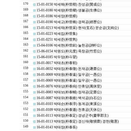
170
15-01-0150 박세해(朴世楷) 찬성공(贊成公)
169
15-01-0180 박세량(朴世樑) 생불공(生佛公)
168
15-01-0186 박세장(朴世樟)
167
15-01-0190 박세교(朴世橋) 경력공(經歷公)
166
15-01-0213 박세채(朴世采) 현석(玄石) 문순공(文純公)
165
15-01-0223 박세집(朴世集)
164
15-01-0251 박세준(朴世雋)
163
15-04-0106 박세현(朴世鉉) 눌헌공(訥軒公)
162
15-06-0154 박원도(朴元度) 죽창공(竹窓公)
161
15-06-0185 박두망(朴斗望)
160
16-01-0017 박태초(朴泰初)
159
16-01-0032 박태징(朴泰徵) 돈재공(遯齋公)
158
16-01-0069 박태원(朴泰遠) 일우공(一愚公)
157
16-01-0069 박태원(朴泰遠) 일우공(一愚公)
156
16-01-0076 박태상(朴泰尙) 만휴당(萬休堂)
155
16-01-0083 박태보(朴泰輔) 정재공(定齋公)
154
16-01-0087 박태유(朴泰維) 백석공(白石公)
153
16-01-0103 박태순(朴泰淳) 동계공(東溪公)
152
16-01-0109 박태손(朴泰遜) 천휴공(天休公)
151
16-01-0113 박태정(朴泰定) 경녕군주(慶寧郡主)
150
16-01-0113 박태정(朴泰定) 경신재(敬愼齋) 경헌(敬憲)
149
16-01-0143 박태장(朴泰長)