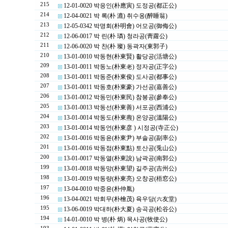
215
12-01-0020 박응인(朴應寅) 도정공(都正公)
214
12-04-0021 박 록(朴 漉) 취수옹(醉睡翁)
213
12-05-0342 박명회(朴明會) 어모공(御侮公)
212
12-06-0017 박 린(朴 璘) 청라공(靑蘿公)
211
12-06-0020 박 찬(朴 璨) 동곽자(東郭子)
210
13-01-0010 박동현(朴東賢) 활당공(活塘公)
209
13-01-0011 박동노(朴東老) 정자공(正字公)
208
13-01-0011 박동준(朴東俊) 도사공(都事公)
207
13-01-0011 박동호(朴東豪) 가선공(嘉善公)
206
13-01-0012 박동민(朴東民) 참봉공(參奉公)
205
13-01-0013 박동선(朴東善) 서포공(西浦公)
204
13-01-0014 박동도(朴東燾) 온양공(溫陽公)
203
13-01-0014 박동언(朴東彦 ) 시정공(寺正公)
202
13-01-0016 박동윤(朴東尹) 부솔공(副率公)
201
13-01-0016 박동점(朴東點) 토산공(兎山公)
200
13-01-0017 박동열(朴東說) 남곽공(南郭公)
199
13-01-0018 박동망(朴東望) 길주공(吉州公)
198
13-01-0019 박동량(朴東亮) 오창공(梧窓公)
197
13-04-0010 박중윤(朴仲胤)
196
13-04-0021 박회무(朴檜茂) 육우당(六友堂)
195
13-06-0019 박대하(朴大夏) 송곡공(松谷公)
194
14-01-0010 박 병(朴 炳) 목사공(牧使公)