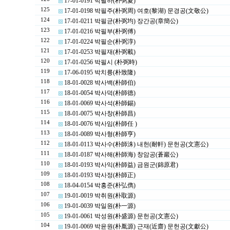
17-01-0191 박필하(朴弼夏)
125
17-01-0198 박필주(朴弼周) 여호(黎湖) 문경공(文敬公)
124
17-01-0211 박필균(朴弼均) 장간공(章簡公)
123
17-01-0216 박필부(朴弼傅)
122
17-01-0224 박필순(朴弼淳)
121
17-01-0253 박필재(朴弼載)
120
17-01-0256 박필시 (朴弼時)
119
17-06-0195 박치륭(朴致隆)
118
18-01-0028 박사백(朴師伯)
117
18-01-0054 박사덕(朴師德)
116
18-01-0069 박사석(朴師錫)
115
18-01-0075 박사창(朴師昌)
114
18-01-0076 박사임(朴師任 )
113
18-01-0089 박사형(朴師亨)
112
18-01-0113 박사수(朴師洙) 내헌(耐軒) 문헌공(文憲公)
111
18-01-0187 박사해(朴師海) 창암공(蒼巖公)
110
18-01-0193 박사익(朴師益) 금원군(錦原君)
109
18-01-0193 박사정(朴師正)
108
18-04-0154 박홍준(朴弘儁)
107
19-01-0019 박취원(朴取源)
106
19-01-0039 박일원(朴一源)
105
19-01-0061 박성원(朴盛源) 문헌공(文憲公)
104
19-01-0069 박윤원(朴胤源) 근재(近齋) 문헌공(文獻公)