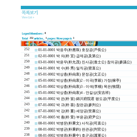
0
252
1
1
no
subject
252
01-01-0001 박응주(朴應珠) 호장공(戶長公)
251
02-01-0001 박 의(朴 宜) 급제공(及第公)
250
03-01-0001 박윤무(朴允茂) 진사공(進士公) 참의공(參議公)
249
04-01-0001 박 수(朴 秀) 밀직공(密直公)
248
05-01-0002 박상충(朴尙衷) 문정공(文正公)
247
05-01-0002 박상충(朴尙衷)2 - 이곡(李穀) 가정(稼亭)
246
05-01-0002 박상충(朴尙衷)3 - 이색(李穡) 목은(牧隱)
245
05-01-0002 박상충(朴尙衷)4 - 안길상(安吉祥)
244
06-01-0002 박 은(朴 訔) 錦川府院君 평도공(平度公)
243
07-01-0002 박 규(朴 葵) 참판공(參判公)
242
07-01-0003 박 강(朴 薑) 세양공(世襄公)
241
07-01-0005 박 훤(朴 萱) 부윤공(府尹公)
240
08-01-0001 박병문(朴秉文) 사직공(司直公)
239
08-01-0002 박병균(朴秉鈞) 판관공(判官公)
238
08-01-0002 박병중(朴秉中) 호군공(護軍公)