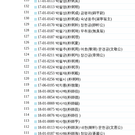
133
17-01-0113 박필영(朴弼英)
132
17-01-0113 박필명(朴弼明)
131
17-01-0143 박필성(朴弼成) 금평위(錦平尉)
130
17-01-0143 박필성(朴弼成) 숙녕옹주(淑寧翁主)
129
17-01-0170 박필간(朴弼幹) 정헌공(靜軒公)
128
17-01-0187 박필기(朴弼琦) 무취옹(無臭翁)
127
17-01-0187 박필리(朴弼理)
126
17-01-0191 박필하(朴弼夏)
125
17-01-0198 박필주(朴弼周) 여호(黎湖) 문경공(文敬公)
124
17-01-0211 박필균(朴弼均) 장간공(章簡公)
123
17-01-0216 박필부(朴弼傅)
122
17-01-0224 박필순(朴弼淳)
121
17-01-0253 박필재(朴弼載)
120
17-01-0256 박필시 (朴弼時)
119
17-06-0195 박치륭(朴致隆)
118
18-01-0028 박사백(朴師伯)
117
18-01-0054 박사덕(朴師德)
116
18-01-0069 박사석(朴師錫)
115
18-01-0075 박사창(朴師昌)
114
18-01-0076 박사임(朴師任 )
113
18-01-0089 박사형(朴師亨)
112
18-01-0113 박사수(朴師洙) 내헌(耐軒) 문헌공(文憲公)
111
18-01-0187 박사해(朴師海) 창암공(蒼巖公)