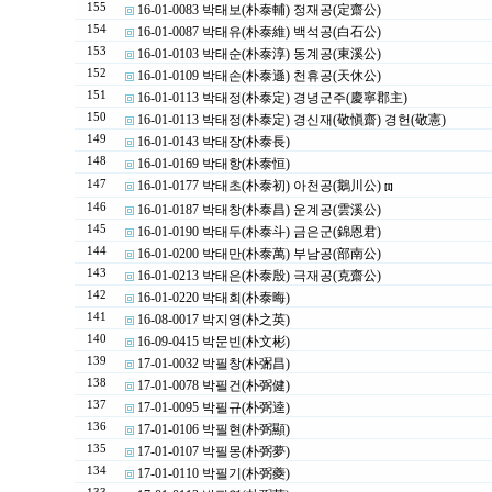
155
16-01-0083 박태보(朴泰輔) 정재공(定齋公)
154
16-01-0087 박태유(朴泰維) 백석공(白石公)
153
16-01-0103 박태순(朴泰淳) 동계공(東溪公)
152
16-01-0109 박태손(朴泰遜) 천휴공(天休公)
151
16-01-0113 박태정(朴泰定) 경녕군주(慶寧郡主)
150
16-01-0113 박태정(朴泰定) 경신재(敬愼齋) 경헌(敬憲)
149
16-01-0143 박태장(朴泰長)
148
16-01-0169 박태항(朴泰恒)
147
16-01-0177 박태초(朴泰初) 아천공(鵝川公)
[1]
146
16-01-0187 박태창(朴泰昌) 운계공(雲溪公)
145
16-01-0190 박태두(朴泰斗) 금은군(錦恩君)
144
16-01-0200 박태만(朴泰萬) 부남공(部南公)
143
16-01-0213 박태은(朴泰殷) 극재공(克齋公)
142
16-01-0220 박태회(朴泰晦)
141
16-08-0017 박지영(朴之英)
140
16-09-0415 박문빈(朴文彬)
139
17-01-0032 박필창(朴弻昌)
138
17-01-0078 박필건(朴弼健)
137
17-01-0095 박필규(朴弼逵)
136
17-01-0106 박필현(朴弼顯)
135
17-01-0107 박필몽(朴弼夢)
134
17-01-0110 박필기(朴弼夔)