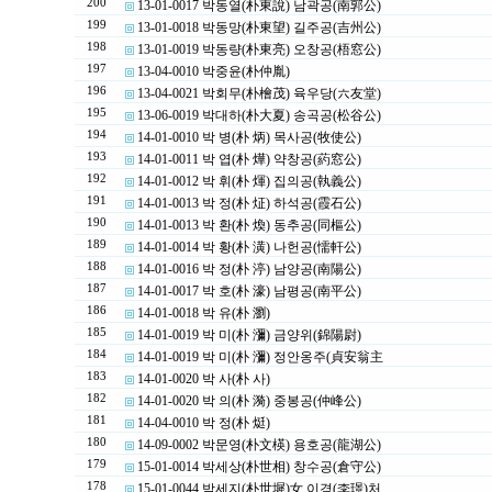
200
13-01-0017 박동열(朴東說) 남곽공(南郭公)
199
13-01-0018 박동망(朴東望) 길주공(吉州公)
198
13-01-0019 박동량(朴東亮) 오창공(梧窓公)
197
13-04-0010 박중윤(朴仲胤)
196
13-04-0021 박회무(朴檜茂) 육우당(六友堂)
195
13-06-0019 박대하(朴大夏) 송곡공(松谷公)
194
14-01-0010 박 병(朴 炳) 목사공(牧使公)
193
14-01-0011 박 엽(朴 燁) 약창공(葯窓公)
192
14-01-0012 박 휘(朴 煇) 집의공(執義公)
191
14-01-0013 박 정(朴 炡) 하석공(霞石公)
190
14-01-0013 박 환(朴 煥) 동추공(同樞公)
189
14-01-0014 박 황(朴 潢) 나헌공(懦軒公)
188
14-01-0016 박 정(朴 渟) 남양공(南陽公)
187
14-01-0017 박 호(朴 濠) 남평공(南平公)
186
14-01-0018 박 유(朴 瀏)
185
14-01-0019 박 미(朴 瀰) 금양위(錦陽尉)
184
14-01-0019 박 미(朴 瀰) 정안옹주(貞安翁主
183
14-01-0020 박 사(朴 사)
182
14-01-0020 박 의(朴 漪) 중봉공(仲峰公)
181
14-04-0010 박 정(朴 烶)
180
14-09-0002 박문영(朴文楧) 용호공(龍湖公)
179
15-01-0014 박세상(朴世相) 창수공(倉守公)
178
15-01-0044 박세지(朴世墀)女 이경(李璟)처