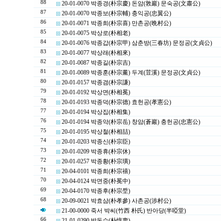
88
20-01-0070 박종경(朴宗慶) 돈암(敦巖) 문숙공(文肅公)
87
20-01-0070 박종보(朴宗輔) 충익공(忠翼公)
86
20-01-0071 박종희(朴宗喜) 만촌공(晩村公)
85
20-01-0075 박상로(朴相老)
84
20-01-0076 박종갑(朴宗甲) 삼춘방(三春坊) 문정공(文貞公)
83
20-01-0077 박상래(朴相來)
82
20-01-0087 박종길(朴宗吉)
81
20-01-0089 박종훈(朴宗薰) 두계(荳溪) 문정공(文貞公)
80
20-01-0157 박종겸(朴宗謙)
79
20-01-0192 박상면(朴相冕)
78
20-01-0193 박종덕(朴宗德) 효헌공(孝憲公)
77
20-01-0194 박상집(朴相集)
76
20-01-0194 박종악(朴宗岳) 창암(蒼巖) 충헌공(忠憲公)
75
20-01-0195 박상철(朴相喆)
74
20-01-0203 박종신(朴宗臣)
73
20-01-0209 박종휴(朴宗休)
72
20-01-0257 박종황(朴宗璜)
71
20-04-0101 박종희(朴宗禧)
70
20-04-0124 박면중(朴冕中)
69
20-04-0170 박종후(朴宗垕)
68
20-09-0021 박효삼(朴孝參) 사촌공(涉村公)
21-00-0000 죽서 박씨(竹西 朴氏) 반아당(半啞堂)
66
21-01-0290 박돈수(朴惇壽)