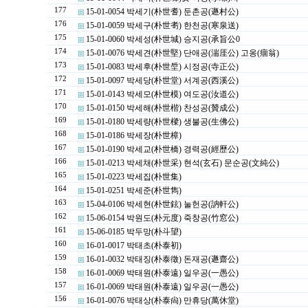
177
15-01-0054 박세기(朴世耆) 둔촌공(遯村公)
176
15-01-0059 박세구(朴世耉) 한천공(寒泉送)
175
15-01-0060 박세성(朴世城) 승지공(承旨公0
174
15-01-0076 박세견(朴世堅) 단애공(湍厓公) 고옹(痼翁)
173
15-01-0083 박세후(朴世垕) 시정공(寺正公)
172
15-01-0097 박세당(朴世堂) 서계공(西溪公)
171
15-01-0143 박세모(朴世模) 여도공(汝道公)
170
15-01-0150 박세해(朴世楷) 찬성공(贊成公)
169
15-01-0180 박세량(朴世樑) 생불공(生佛公)
168
15-01-0186 박세장(朴世樟)
167
15-01-0190 박세교(朴世橋) 경력공(經歷公)
166
15-01-0213 박세채(朴世采) 현석(玄石) 문순공(文純公)
165
15-01-0223 박세집(朴世集)
164
15-01-0251 박세준(朴世雋)
163
15-04-0106 박세현(朴世鉉) 눌헌공(訥軒公)
162
15-06-0154 박원도(朴元度) 죽창공(竹窓公)
161
15-06-0185 박두망(朴斗望)
160
16-01-0017 박태초(朴泰初)
159
16-01-0032 박태징(朴泰徵) 돈재공(遯齋公)
158
16-01-0069 박태원(朴泰遠) 일우공(一愚公)
157
16-01-0069 박태원(朴泰遠) 일우공(一愚公)
156
16-01-0076 박태상(朴泰尙) 만휴당(萬休堂)