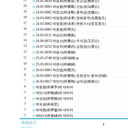
21
24-01-0659 박승희(朴勝喜) 춘강공(春崗公)
20
24-01-0663 박승봉(朴勝鳳) 산농공(汕農公)
19
24-03-0002 박영교(朴泳敎) 충목공(忠穆公)
18
24-03-0002 박영효(朴泳孝) 영혜옹주(永惠翁主)
17
24-03-0002 박영효(朴泳孝) 현현거사(玄玄居士)
16
24-03-0005 박용원(朴用元)
15
24-05-0121 박승진(朴勝振)
14
24-06-0674 박승산(朴勝山) 우석공(又石公)
13
24-07-0252 박승무(朴勝武) 심향공(心香公)
12
25-01-0658 박동서(朴東緖)
11
25-01-0748 박정서(朴禎緖)
[1]
10
25-03-0014 박완서(朴婉緖)
9
26-03-0003 박찬범(朴贊汎)
8
26-03-0003 박찬주(朴贊珠) 운현궁의 종부(宗婦)
7
26-03-0027 박찬익(朴贊翊) 남파공(南坡公)
6
박동형(朴東亨)에 대하여
5
박만서(朴晩緖)에 대하여
4
박성양(朴聖陽)에 대하여
3
박유굉(朴裕宏)
2
박제환(朴齊瓛)에 대하여
1
박태서(朴泰緖)에 대하여
1