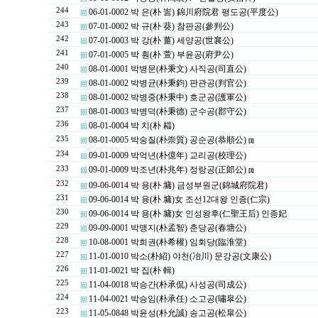
244
06-01-0002 박 은(朴 訔) 錦川府院君 평도공(平度公)
243
07-01-0002 박 규(朴 葵) 참판공(參判公)
242
07-01-0003 박 강(朴 薑) 세양공(世襄公)
241
07-01-0005 박 훤(朴 萱) 부윤공(府尹公)
240
08-01-0001 박병문(朴秉文) 사직공(司直公)
239
08-01-0002 박병균(朴秉鈞) 판관공(判官公)
238
08-01-0002 박병중(朴秉中) 호군공(護軍公)
237
08-01-0003 박병덕(朴秉德) 군수공(郡守公)
236
08-01-0004 박 치(朴 䎩)
235
08-01-0005 박숭질(朴崇質) 공순공(恭順公)
[1]
234
09-01-0009 박억년(朴億年) 교리공(校理公)
233
09-01-0009 박조년(朴兆年) 정랑공(正郞公)
[1]
232
09-06-0014 박 용(朴 墉) 금성부원군(錦城府院君)
231
09-06-0014 박 용(朴 墉)女 조선12대왕 인종(仁宗)
230
09-06-0014 박 용(朴 墉)女 인성왕후(仁聖王后) 인종妃
229
09-09-0001 박맹지(朴孟智) 춘당공(春塘公)
228
10-08-0001 박희권(朴希權) 임회당(臨淮堂)
227
11-01-0010 박소(朴紹) 야천(冶川) 문강공(文康公)
226
11-01-0021 박 집(朴 輯)
225
11-04-0018 박승간(朴承侃) 사성공(司成公)
224
11-04-0021 박승임(朴承任) 소고공(嘯皐公)
223
11-05-0848 박윤성(朴允誠) 송고공(松皐公)