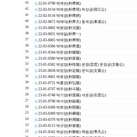
43
22-01-0798 박제빈(朴齊斌)
42
22-02-0134 박제경(朴齊璟) 하강공(荷江公)
41
22-02-0134 박제경(朴齊絅)
40
22-02-0872 박제대(朴齊大) 동계공(東溪公)
39
22-03-0002 박원양(朴元陽)
38
22-03-0031 박제일(朴齊一)
37
22-03-0065 박제명(朴齊明)
36
22-03-0366 박제성(朴齊晟)
35
23-01-0344 박돈양(朴暾陽)
34
23-01-0580 박부양(朴富陽)
33
23-01-0582 박성양(朴性陽) 운창(芸窓) 문경공(文敬公)
32
23-01-0658 박정양(朴定陽) 문익공(文翼公)
31
23-01-0661 박호양(朴顥陽)
30
23-01-0721 박홍양(朴弘陽)
29
23-01-0747 박두양(朴斗陽)
28
23-01-0748 박기양(朴箕陽) 석운공(石雲公)
27
23-01-0798 박서양(朴敍陽)
26
23-03-0369 박희양(朴熙陽)
25
23-03-0369 박이양(朴彝陽)
24
23-03-0376 박주양(朴周陽)
23
23-05-0115 박규양(朴奎陽)
22
24-01-0342 박승빈(朴勝彬) 학범공(學凡公)