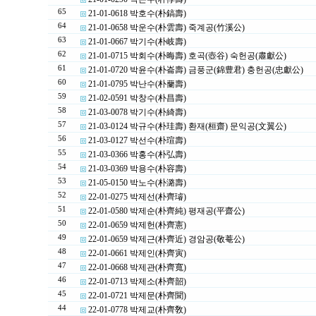
65
21-01-0618 박호수(朴鎬壽)
64
21-01-0658 박운수(朴雲壽) 죽계공(竹溪公)
63
21-01-0667 박기수(朴岐壽)
62
21-01-0715 박회수(朴晦壽) 호곡(壺谷) 숙헌공(肅獻公)
61
21-01-0720 박윤수(朴崙壽) 금풍군(錦豊君) 충헌공(忠獻公)
60
21-01-0795 박난수(朴蘭壽)
59
21-02-0591 박창수(朴昌壽)
58
21-03-0078 박기수(朴綺壽)
57
21-03-0124 박규수(朴珪壽) 환재(桓齋) 문익공(文翼公)
56
21-03-0127 박선수(朴瑄壽)
55
21-03-0366 박홍수(朴弘壽)
54
21-03-0369 박용수(朴容壽)
53
21-05-0150 박노수(朴潞壽)
52
22-01-0275 박제선(朴齊璿)
51
22-01-0580 박제순(朴齊純) 평재공(平齋公)
50
22-01-0659 박제헌(朴齊憲)
49
22-01-0659 박제근(朴齊近) 경암공(敬菴公)
48
22-01-0661 박제인(朴齊寅)
47
22-01-0668 박제관(朴齊寬)
46
22-01-0713 박제소(朴齊韶)
45
22-01-0721 박제문(朴齊聞)
44
22-01-0778 박제교(朴齊敎)