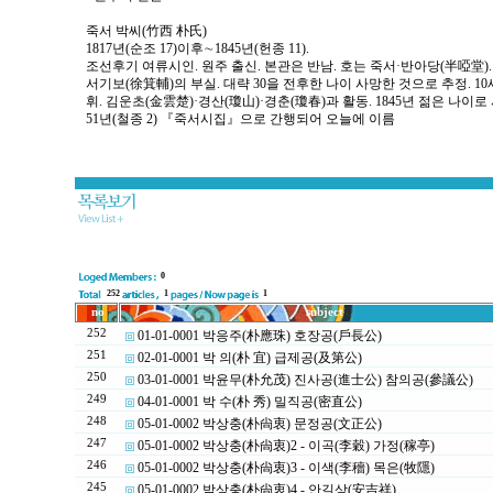
죽서 박씨(竹西 朴氏)
1817년(순조 17)이후∼1845년(헌종 11).
조선후기 여류시인. 원주 출신. 본관은 반남. 호는 죽서·반아당(半啞堂).
서기보(徐箕輔)의 부실. 대략 30을 전후한 나이 사망한 것으로 추정. 
휘. 김운초(金雲楚)·경산(瓊山)·경춘(瓊春)과 활동. 1845년 젊은 나이로
51년(철종 2) 『죽서시집』으로 간행되어 오늘에 이름
0
252
1
1
no
subject
252
01-01-0001 박응주(朴應珠) 호장공(戶長公)
251
02-01-0001 박 의(朴 宜) 급제공(及第公)
250
03-01-0001 박윤무(朴允茂) 진사공(進士公) 참의공(參議公)
249
04-01-0001 박 수(朴 秀) 밀직공(密直公)
248
05-01-0002 박상충(朴尙衷) 문정공(文正公)
247
05-01-0002 박상충(朴尙衷)2 - 이곡(李穀) 가정(稼亭)
246
05-01-0002 박상충(朴尙衷)3 - 이색(李穡) 목은(牧隱)
245
05-01-0002 박상충(朴尙衷)4 - 안길상(安吉祥)