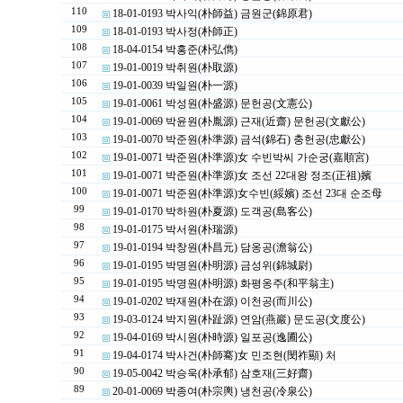
110
18-01-0193 박사익(朴師益) 금원군(錦原君)
109
18-01-0193 박사정(朴師正)
108
18-04-0154 박홍준(朴弘儁)
107
19-01-0019 박취원(朴取源)
106
19-01-0039 박일원(朴一源)
105
19-01-0061 박성원(朴盛源) 문헌공(文憲公)
104
19-01-0069 박윤원(朴胤源) 근재(近齋) 문헌공(文獻公)
103
19-01-0070 박준원(朴準源) 금석(錦石) 충헌공(忠獻公)
102
19-01-0071 박준원(朴準源)女 수빈박씨 가순궁(嘉順宮)
101
19-01-0071 박준원(朴準源)女 조선 22대왕 정조(正祖)嬪
100
19-01-0071 박준원(朴準源)女수빈(綏嬪) 조선 23대 순조母
99
19-01-0170 박하원(朴夏源) 도객공(島客公)
98
19-01-0175 박서원(朴瑞源)
97
19-01-0194 박창원(朴昌元) 담옹공(澹翁公)
96
19-01-0195 박명원(朴明源) 금성위(錦城尉)
95
19-01-0195 박명원(朴明源) 화평옹주(和平翁主)
94
19-01-0202 박재원(朴在源) 이천공(而川公)
93
19-03-0124 박지원(朴趾源) 연암(燕巖) 문도공(文度公)
92
19-04-0169 박시원(朴時源) 일포공(逸圃公)
91
19-04-0174 박사건(朴師騫)女 민조현(閔祚顯) 처
90
19-05-0042 박승욱(朴承郁) 삼호재(三好齋)
89
20-01-0069 박종여(朴宗輿) 냉천공(冷泉公)