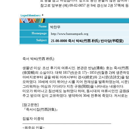
료 등을 참고 하였습니다. 앞으로 종친 분들의 많은 참여와
참고로 앞부분 (예) 09-02-0057 은 9세 경신보 2권 57
0
Name
박찬무
Homepage
http://www.bannampark.org
Subject
21-00-0000 죽서 박씨(竹西 朴氏) 반아당(半啞堂)
죽서 박씨(竹西 朴氏)
생몰년 미상. 조선 후기의 여류시인. 본관은 반남(潘南). 호는 죽서(竹西
(徐箕輔)의 소실이다. 대략 1817년(순조 17)∼1851년(철종 2)에 생존
아버지로부터 글을 배워 어려서부터 경사(經史)와 고시문(古詩文)을 탐독
모하였다. 10세에 이미 뛰어난 시를 지어 천재성을 발휘하였는데, 시
그리워하는 여심과 기다리다 지친 규원(閨怨)을 나타내는 내용이다.
미모가 뛰어나고 침선에도 능하였다 하며, 동시대의 여류시인인 금원(
주고 받으며 깊이 교유하였다. 병약하여 30세 전후에 죽었다. 저서로는
[참고문헌]
『죽서시집(竹西詩集)』
집필자 이종덕
-----------------------------------------------------------------------------
<원주의 인물>