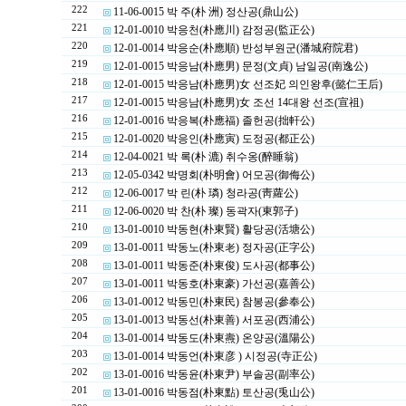
222
11-06-0015 박 주(朴 洲) 정산공(鼎山公)
221
12-01-0010 박응천(朴應川) 감정공(監正公)
220
12-01-0014 박응순(朴應順) 반성부원군(潘城府院君)
219
12-01-0015 박응남(朴應男) 문정(文貞) 남일공(南逸公)
218
12-01-0015 박응남(朴應男)女 선조妃 의인왕후(懿仁王后)
217
12-01-0015 박응남(朴應男)女 조선 14대왕 선조(宣祖)
216
12-01-0016 박응복(朴應福) 졸헌공(拙軒公)
215
12-01-0020 박응인(朴應寅) 도정공(都正公)
214
12-04-0021 박 록(朴 漉) 취수옹(醉睡翁)
213
12-05-0342 박명회(朴明會) 어모공(御侮公)
212
12-06-0017 박 린(朴 璘) 청라공(靑蘿公)
211
12-06-0020 박 찬(朴 璨) 동곽자(東郭子)
210
13-01-0010 박동현(朴東賢) 활당공(活塘公)
209
13-01-0011 박동노(朴東老) 정자공(正字公)
208
13-01-0011 박동준(朴東俊) 도사공(都事公)
207
13-01-0011 박동호(朴東豪) 가선공(嘉善公)
206
13-01-0012 박동민(朴東民) 참봉공(參奉公)
205
13-01-0013 박동선(朴東善) 서포공(西浦公)
204
13-01-0014 박동도(朴東燾) 온양공(溫陽公)
203
13-01-0014 박동언(朴東彦 ) 시정공(寺正公)
202
13-01-0016 박동윤(朴東尹) 부솔공(副率公)
201
13-01-0016 박동점(朴東點) 토산공(兎山公)