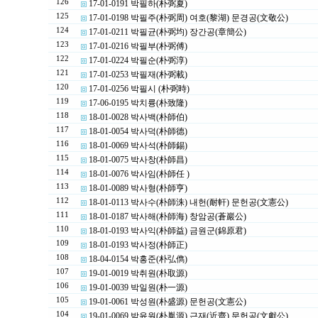
126
17-01-0191 박필하(朴弼夏)
125
17-01-0198 박필주(朴弼周) 여호(黎湖) 문경공(文敬公)
124
17-01-0211 박필균(朴弼均) 장간공(章簡公)
123
17-01-0216 박필부(朴弼傅)
122
17-01-0224 박필순(朴弼淳)
121
17-01-0253 박필재(朴弼載)
120
17-01-0256 박필시 (朴弼時)
119
17-06-0195 박치륭(朴致隆)
118
18-01-0028 박사백(朴師伯)
117
18-01-0054 박사덕(朴師德)
116
18-01-0069 박사석(朴師錫)
115
18-01-0075 박사창(朴師昌)
114
18-01-0076 박사임(朴師任 )
113
18-01-0089 박사형(朴師亨)
112
18-01-0113 박사수(朴師洙) 내헌(耐軒) 문헌공(文憲公)
111
18-01-0187 박사해(朴師海) 창암공(蒼巖公)
110
18-01-0193 박사익(朴師益) 금원군(錦原君)
109
18-01-0193 박사정(朴師正)
108
18-04-0154 박홍준(朴弘儁)
107
19-01-0019 박취원(朴取源)
106
19-01-0039 박일원(朴一源)
105
19-01-0061 박성원(朴盛源) 문헌공(文憲公)
104
19-01-0069 박윤원(朴胤源) 근재(近齋) 문헌공(文獻公)