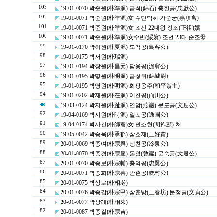
103
19-01-0070 박준원(朴準源) 금석(錦石) 충헌공(忠獻公)
102
19-01-0071 박준원(朴準源)女 수빈박씨 가순궁(嘉順宮)
101
19-01-0071 박준원(朴準源)女 조선 22대왕 정조(正祖)嬪
100
19-01-0071 박준원(朴準源)女수빈(綏嬪) 조선 23대 순조母
99
19-01-0170 박하원(朴夏源) 도객공(島客公)
98
19-01-0175 박서원(朴瑞源)
97
19-01-0194 박창원(朴昌元) 담옹공(澹翁公)
96
19-01-0195 박명원(朴明源) 금성위(錦城尉)
95
19-01-0195 박명원(朴明源) 화평옹주(和平翁主)
94
19-01-0202 박재원(朴在源) 이천공(而川公)
19-03-0124 박지원(朴趾源) 연암(燕巖) 문도공(文度公)
92
19-04-0169 박시원(朴時源) 일포공(逸圃公)
91
19-04-0174 박사건(朴師騫)女 민조현(閔祚顯) 처
90
19-05-0042 박승욱(朴承郁) 삼호재(三好齋)
89
20-01-0069 박종여(朴宗輿) 냉천공(冷泉公)
88
20-01-0070 박종경(朴宗慶) 돈암(敦巖) 문숙공(文肅公)
87
20-01-0070 박종보(朴宗輔) 충익공(忠翼公)
86
20-01-0071 박종희(朴宗喜) 만촌공(晩村公)
85
20-01-0075 박상로(朴相老)
84
20-01-0076 박종갑(朴宗甲) 삼춘방(三春坊) 문정공(文貞公)
83
20-01-0077 박상래(朴相來)
82
20-01-0087 박종길(朴宗吉)