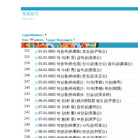
0
252
1
1
no
subject
252
01-01-0001 박응주(朴應珠) 호장공(戶長公)
251
02-01-0001 박 의(朴 宜) 급제공(及第公)
250
03-01-0001 박윤무(朴允茂) 진사공(進士公) 참의공(參議公)
249
04-01-0001 박 수(朴 秀) 밀직공(密直公)
248
05-01-0002 박상충(朴尙衷) 문정공(文正公)
247
05-01-0002 박상충(朴尙衷)2 - 이곡(李穀) 가정(稼亭)
246
05-01-0002 박상충(朴尙衷)3 - 이색(李穡) 목은(牧隱)
245
05-01-0002 박상충(朴尙衷)4 - 안길상(安吉祥)
244
06-01-0002 박 은(朴 訔) 錦川府院君 평도공(平度公)
243
07-01-0002 박 규(朴 葵) 참판공(參判公)
242
07-01-0003 박 강(朴 薑) 세양공(世襄公)
241
07-01-0005 박 훤(朴 萱) 부윤공(府尹公)
240
08-01-0001 박병문(朴秉文) 사직공(司直公)
239
08-01-0002 박병균(朴秉鈞) 판관공(判官公)
238
08-01-0002 박병중(朴秉中) 호군공(護軍公)