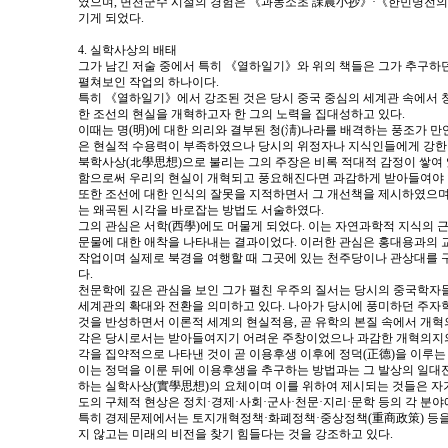
였으며, 면천군수 시절의 경험은 《과농소초 課農小抄》·《한민명전의
기게 되었다.
4. 실학사상의 배태
그가 남긴 저술 중에서 특히 《열하일기》와 위의 책들은 그가 추구하
펼쳐보인 작업의 하나이다.
특히 《열하일기》에서 강조된 것은 당시 중국 중심의 세계관 속에서 
한 조선의 현실을 개혁하고자 한 그의 노력을 집대성하고 있다.
이때는 명(明)에 대한 의리와 결부된 청(淸)나라를 배격하는 풍조가 만
은 현실적 수용력이 부족하였으나 당시의 위정자나 지식인들에게 강한
북학사상(北學思想)으로 불리는 그의 주장은 비록 적대적 감정이 쌓여
함으로써 우리의 현실이 개혁되고 풍요해진다면 과감하게 받아들여야 
또한 조선에 대한 인식의 잘못을 지적하면서 그 개선책을 제시하였으며
는 왜곡된 시각을 바로잡는 방법도 서술하였다.
그의 관심은 서학(西學)에도 머물게 되었다. 이는 자연과학적 지식의 
문물에 대한 애착을 나타내는 결과이었다. 이러한 관심은 홍대용과의 
작업이며 실제로 북경을 여행할 때 그곳에 있는 천주당이나 관상대를
다.
천문학에 깊은 관심을 보인 그가 펼친 우주의 질서는 당시의 중국학자
세계관의 확대와 전환을 의미하고 있다. 나아가 당시에 풍미하던 주자
것을 반성하면서 이론적 세계의 현실적용, 곧 유학의 본질 속에서 개혁의
각은 당시로서는 받아들여지기 어려운 주창이었으나 과감한 개혁의지의 
각을 집약적으로 나타낸 것이 곧 이용후생 이후에 정덕(正德)을 이루는
이는 정덕을 이룬 뒤에 이용후생을 추구하는 방법과는 그 발상의 일대전
하는 실학사상(實學思想)의 요체이며 이를 위하여 제시되는 것들은 자기
도의 구체적 현상은 정치·경제·사회·군사·천문·지리·문학 등의 각 분야
특히 경제문제에서는 토지개혁정책·화폐정책·중상정책(重商政策) 등을
지 않고는 미래의 비전을 찾기 힘들다는 것을 강조하고 있다.