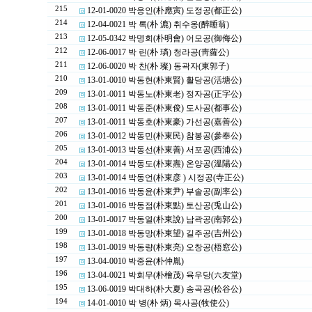
215
12-01-0020 박응인(朴應寅) 도정공(都正公)
214
12-04-0021 박 록(朴 漉) 취수옹(醉睡翁)
213
12-05-0342 박명회(朴明會) 어모공(御侮公)
212
12-06-0017 박 린(朴 璘) 청라공(靑蘿公)
211
12-06-0020 박 찬(朴 璨) 동곽자(東郭子)
210
13-01-0010 박동현(朴東賢) 활당공(活塘公)
209
13-01-0011 박동노(朴東老) 정자공(正字公)
208
13-01-0011 박동준(朴東俊) 도사공(都事公)
207
13-01-0011 박동호(朴東豪) 가선공(嘉善公)
206
13-01-0012 박동민(朴東民) 참봉공(參奉公)
205
13-01-0013 박동선(朴東善) 서포공(西浦公)
204
13-01-0014 박동도(朴東燾) 온양공(溫陽公)
203
13-01-0014 박동언(朴東彦 ) 시정공(寺正公)
202
13-01-0016 박동윤(朴東尹) 부솔공(副率公)
201
13-01-0016 박동점(朴東點) 토산공(兎山公)
200
13-01-0017 박동열(朴東說) 남곽공(南郭公)
199
13-01-0018 박동망(朴東望) 길주공(吉州公)
198
13-01-0019 박동량(朴東亮) 오창공(梧窓公)
197
13-04-0010 박중윤(朴仲胤)
196
13-04-0021 박회무(朴檜茂) 육우당(六友堂)
195
13-06-0019 박대하(朴大夏) 송곡공(松谷公)
194
14-01-0010 박 병(朴 炳) 목사공(牧使公)