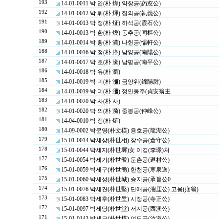
193
14-01-0011 박 엽(朴 燁) 약창공(葯窓公)
192
14-01-0012 박 휘(朴 煇) 집의공(執義公)
191
14-01-0013 박 정(朴 炡) 하석공(霞石公)
190
14-01-0013 박 환(朴 煥) 동추공(同樞公)
189
14-01-0014 박 황(朴 潢) 나헌공(懦軒公)
188
14-01-0016 박 정(朴 渟) 남양공(南陽公)
187
14-01-0017 박 호(朴 濠) 남평공(南平公)
186
14-01-0018 박 유(朴 瀏)
185
14-01-0019 박 미(朴 瀰) 금양위(錦陽尉)
184
14-01-0019 박 미(朴 瀰) 정안옹주(貞安翁主
183
14-01-0020 박 사(朴 사)
182
14-01-0020 박 의(朴 漪) 중봉공(仲峰公)
181
14-04-0010 박 정(朴 烶)
180
14-09-0002 박문영(朴文楧) 용호공(龍湖公)
179
15-01-0014 박세상(朴世相) 창수공(倉守公)
178
15-01-0044 박세지(朴世墀)女 이경(李璟)처
177
15-01-0054 박세기(朴世耆) 둔촌공(遯村公)
176
15-01-0059 박세구(朴世耉) 한천공(寒泉送)
175
15-01-0060 박세성(朴世城) 승지공(承旨公0
174
15-01-0076 박세견(朴世堅) 단애공(湍厓公) 고옹(痼翁)
173
15-01-0083 박세후(朴世垕) 시정공(寺正公)
172
15-01-0097 박세당(朴世堂) 서계공(西溪公)
171
15-01-0143 박세모(朴世模) 여도공(汝道公)