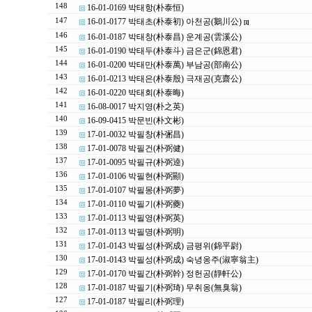
148
16-01-0169 박태항(朴泰恒)
147
16-01-0177 박태초(朴泰初) 아천공(鵝川公)
[1]
146
16-01-0187 박태창(朴泰昌) 운계공(雲溪公)
145
16-01-0190 박태두(朴泰斗) 금은군(錦恩君)
144
16-01-0200 박태만(朴泰萬) 부남공(部南公)
143
16-01-0213 박태은(朴泰殷) 극재공(克齋公)
142
16-01-0220 박태회(朴泰晦)
141
16-08-0017 박지영(朴之英)
140
16-09-0415 박문빈(朴文彬)
139
17-01-0032 박필창(朴弻昌)
138
17-01-0078 박필건(朴弼健)
137
17-01-0095 박필규(朴弼逵)
136
17-01-0106 박필현(朴弼顯)
135
17-01-0107 박필몽(朴弼夢)
134
17-01-0110 박필기(朴弼夔)
133
17-01-0113 박필영(朴弼英)
132
17-01-0113 박필명(朴弼明)
131
17-01-0143 박필성(朴弼成) 금평위(錦平尉)
130
17-01-0143 박필성(朴弼成) 숙녕옹주(淑寧翁主)
129
17-01-0170 박필간(朴弼幹) 정헌공(靜軒公)
128
17-01-0187 박필기(朴弼琦) 무취옹(無臭翁)
127
17-01-0187 박필리(朴弼理)