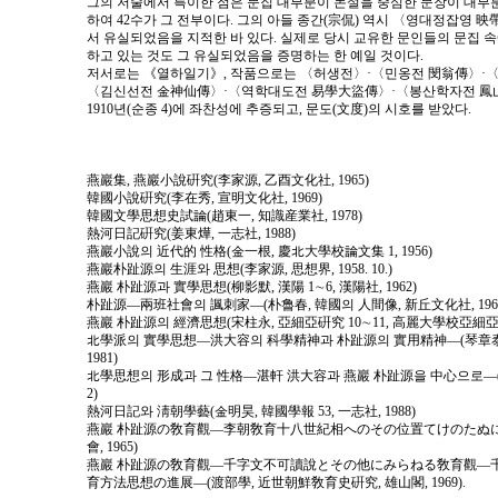
그의 저술에서 특이한 점은 문집 대부분이 논설을 중심한 문장이 대부분
하여 42수가 그 전부이다. 그의 아들 종간(宗侃) 역시 〈영대정잡영 映
서 유실되었음을 지적한 바 있다. 실제로 당시 교유한 문인들의 문집 
하고 있는 것도 그 유실되었음을 증명하는 한 예일 것이다.
저서로는 《열하일기》, 작품으로는 〈허생전〉·〈민옹전 閔翁傳〉·
〈김신선전 金神仙傳〉·〈역학대도전 易學大盜傳〉·〈봉산학자전 鳳山
1910년(순종 4)에 좌찬성에 추증되고, 문도(文度)의 시호를 받았다.
燕巖集, 燕巖小說硏究(李家源, 乙酉文化社, 1965)
韓國小說硏究(李在秀, 宣明文化社, 1969)
韓國文學思想史試論(趙東一, 知識産業社, 1978)
熱河日記硏究(姜東燁, 一志社, 1988)
燕巖小說의 近代的 性格(金一根, 慶北大學校論文集 1, 1956)
燕巖朴趾源의 生涯와 思想(李家源, 思想界, 1958. 10.)
燕巖 朴趾源과 實學思想(柳影默, 漢陽 1∼6, 漢陽社, 1962)
朴趾源―兩班社會의 諷刺家―(朴魯春, 韓國의 人間像, 新丘文化社, 196
燕巖 朴趾源의 經濟思想(宋柱永, 亞細亞硏究 10∼11, 高麗大學校亞細亞問
北學派의 實學思想―洪大容의 科學精神과 朴趾源의 實用精神―(琴章泰,
1981)
北學思想의 形成과 그 性格―湛軒 洪大容과 燕巖 朴趾源을 中心으로―(유학
2)
熱河日記와 淸朝學藝(金明昊, 韓國學報 53, 一志社, 1988)
燕巖 朴趾源の敎育觀―李朝敎育十八世紀相へのその位置てけのたぬに試論
會, 1965)
燕巖 朴趾源の敎育觀―千字文不可讀說とその他にみらねる敎育觀―
育方法思想の進展―(渡部學, 近世朝鮮敎育史硏究, 雄山閣, 1969).