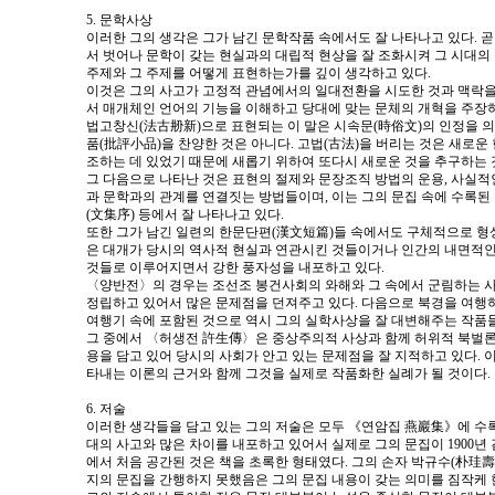
5. 문학사상
이러한 그의 생각은 그가 남긴 문학작품 속에서도 잘 나타나고 있다. 
서 벗어나 문학이 갖는 현실과의 대립적 현상을 잘 조화시켜 그 시대의
주제와 그 주제를 어떻게 표현하는가를 깊이 생각하고 있다.
이것은 그의 사고가 고정적 관념에서의 일대전환을 시도한 것과 맥락
서 매개체인 언어의 기능을 이해하고 당대에 맞는 문체의 개혁을 주장하
법고창신(法古刱新)으로 표현되는 이 말은 시속문(時俗文)의 인정을 
품(批評小品)을 찬양한 것은 아니다. 고법(古法)을 버리는 것은 새로운
조하는 데 있었기 때문에 새롭기 위하여 또다시 새로운 것을 추구하는 
그 다음으로 나타난 것은 표현의 절제와 문장조직 방법의 운용, 사실적
과 문학과의 관계를 연결짓는 방법들이며, 이는 그의 문집 속에 수록된
(文集序) 등에서 잘 나타나고 있다.
또한 그가 남긴 일련의 한문단편(漢文短篇)들 속에서도 구체적으로 형상
은 대개가 당시의 역사적 현실과 연관시킨 것들이거나 인간의 내면적인
것들로 이루어지면서 강한 풍자성을 내포하고 있다.
〈양반전〉의 경우는 조선조 봉건사회의 와해와 그 속에서 군림하는 사
정립하고 있어서 많은 문제점을 던져주고 있다. 다음으로 북경을 여행
여행기 속에 포함된 것으로 역시 그의 실학사상을 잘 대변해주는 작품
그 중에서 〈허생전 許生傳〉은 중상주의적 사상과 함께 허위적 북벌
용을 담고 있어 당시의 사회가 안고 있는 문제점을 잘 지적하고 있다. 
타내는 이론의 근거와 함께 그것을 실제로 작품화한 실례가 될 것이다.
6. 저술
이러한 생각들을 담고 있는 그의 저술은 모두 《연암집 燕巖集》에 수
대의 사고와 많은 차이를 내포하고 있어서 실제로 그의 문집이 1900년 
에서 처음 공간된 것은 책을 초록한 형태였다. 그의 손자 박규수(朴珪
지의 문집을 간행하지 못했음은 그의 문집 내용이 갖는 의미를 짐작케 