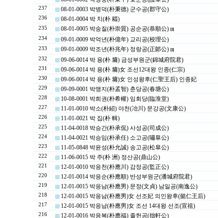
237
08-01-0003 박병덕(朴秉德) 군수공(郡守公)
236
08-01-0004 박 치(朴 䎩)
235
08-01-0005 박숭질(朴崇質) 공순공(恭順公)
[1]
234
09-01-0009 박억년(朴億年) 교리공(校理公)
233
09-01-0009 박조년(朴兆年) 정랑공(正郞公)
[1]
232
09-06-0014 박 용(朴 墉) 금성부원군(錦城府院君)
231
09-06-0014 박 용(朴 墉)女 조선12대왕 인종(仁宗)
230
09-06-0014 박 용(朴 墉)女 인성왕후(仁聖王后) 인종妃
229
09-09-0001 박맹지(朴孟智) 춘당공(春塘公)
228
10-08-0001 박희권(朴希權) 임회당(臨淮堂)
227
11-01-0010 박소(朴紹) 야천(冶川) 문강공(文康公)
226
11-01-0021 박 집(朴 輯)
225
11-04-0018 박승간(朴承侃) 사성공(司成公)
224
11-04-0021 박승임(朴承任) 소고공(嘯皐公)
223
11-05-0848 박윤성(朴允誠) 송고공(松皐公)
222
11-06-0015 박 주(朴 洲) 정산공(鼎山公)
221
12-01-0010 박응천(朴應川) 감정공(監正公)
220
12-01-0014 박응순(朴應順) 반성부원군(潘城府院君)
219
12-01-0015 박응남(朴應男) 문정(文貞) 남일공(南逸公)
218
12-01-0015 박응남(朴應男)女 선조妃 의인왕후(懿仁王后)
217
12-01-0015 박응남(朴應男)女 조선 14대왕 선조(宣祖)
216
12-01-0016 박응복(朴應福) 졸헌공(拙軒公)