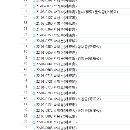
21-02-0591 박창수(朴昌壽)
58
21-03-0078 박기수(朴綺壽)
57
21-03-0124 박규수(朴珪壽) 환재(桓齋) 문익공(文翼公)
56
21-03-0127 박선수(朴瑄壽)
55
21-03-0366 박홍수(朴弘壽)
54
21-03-0369 박용수(朴容壽)
53
21-05-0150 박노수(朴潞壽)
52
22-01-0275 박제선(朴齊璿)
51
22-01-0580 박제순(朴齊純) 평재공(平齋公)
50
22-01-0659 박제헌(朴齊憲)
49
22-01-0659 박제근(朴齊近) 경암공(敬菴公)
48
22-01-0661 박제인(朴齊寅)
47
22-01-0668 박제관(朴齊寬)
46
22-01-0713 박제소(朴齊韶)
45
22-01-0721 박제문(朴齊聞)
44
22-01-0778 박제교(朴齊敎)
43
22-01-0798 박제빈(朴齊斌)
42
22-02-0134 박제경(朴齊璟) 하강공(荷江公)
41
22-02-0134 박제경(朴齊絅)
40
22-02-0872 박제대(朴齊大) 동계공(東溪公)
39
22-03-0002 박원양(朴元陽)
38
22-03-0031 박제일(朴齊一)
37
22-03-0065 박제명(朴齊明)