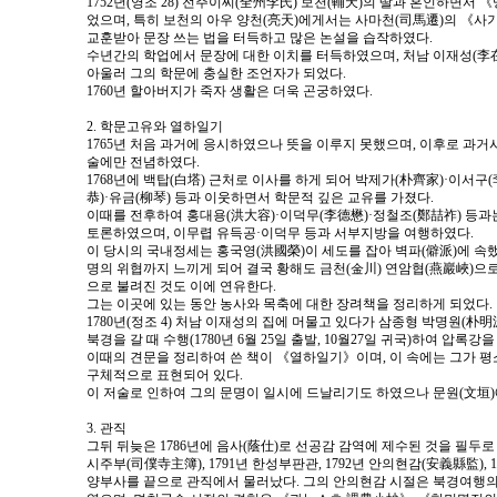
1752년(영조 28) 전주이씨(全州李氏) 보천(輔天)의 딸과 혼인하면서
었으며, 특히 보천의 아우 양천(亮天)에게서는 사마천(司馬遷)의 《사
교훈받아 문장 쓰는 법을 터득하고 많은 논설을 습작하였다.
수년간의 학업에서 문장에 대한 이치를 터득하였으며, 처남 이재성(李
아울러 그의 학문에 충실한 조언자가 되었다.
1760년 할아버지가 죽자 생활은 더욱 곤궁하였다.
2. 학문고유와 열하일기
1765년 처음 과거에 응시하였으나 뜻을 이루지 못했으며, 이후로 과거
술에만 전념하였다.
1768년에 백탑(白塔) 근처로 이사를 하게 되어 박제가(朴齊家)·이서구
恭)·유금(柳琴) 등과 이웃하면서 학문적 깊은 교유를 가졌다.
이때를 전후하여 홍대용(洪大容)·이덕무(李德懋)·정철조(鄭喆祚) 등과
토론하였으며, 이무렵 유득공·이덕무 등과 서부지방을 여행하였다.
이 당시의 국내정세는 홍국영(洪國榮)이 세도를 잡아 벽파(僻派)에 속했
명의 위협까지 느끼게 되어 결국 황해도 금천(金川) 연암협(燕巖峽)으
으로 불려진 것도 이에 연유한다.
그는 이곳에 있는 동안 농사와 목축에 대한 장려책을 정리하게 되었다.
1780년(정조 4) 처남 이재성의 집에 머물고 있다가 삼종형 박명원(朴明
북경을 갈 때 수행(1780년 6월 25일 출발, 10월27일 귀국)하여 압록
이때의 견문을 정리하여 쓴 책이 《열하일기》이며, 이 속에는 그가 
구체적으로 표현되어 있다.
이 저술로 인하여 그의 문명이 일시에 드날리기도 하였으나 문원(文垣)
3. 관직
그뒤 뒤늦은 1786년에 음사(蔭仕)로 선공감 감역에 제수된 것을 필두로
시주부(司僕寺主簿), 1791년 한성부판관, 1792년 안의현감(安義縣監), 1
양부사를 끝으로 관직에서 물러났다. 그의 안의현감 시절은 북경여행의