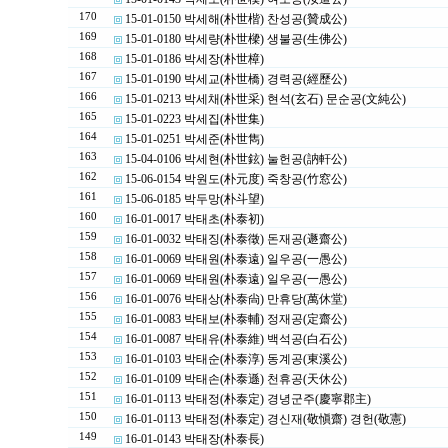
170
15-01-0150 박세해(朴世楷) 찬성공(贊成公)
169
15-01-0180 박세량(朴世樑) 생불공(生佛公)
168
15-01-0186 박세장(朴世樟)
167
15-01-0190 박세교(朴世橋) 경력공(經歷公)
166
15-01-0213 박세채(朴世采) 현석(玄石) 문순공(文純公)
165
15-01-0223 박세집(朴世集)
164
15-01-0251 박세준(朴世雋)
163
15-04-0106 박세현(朴世鉉) 눌헌공(訥軒公)
162
15-06-0154 박원도(朴元度) 죽창공(竹窓公)
161
15-06-0185 박두망(朴斗望)
160
16-01-0017 박태초(朴泰初)
159
16-01-0032 박태징(朴泰徵) 돈재공(遯齋公)
158
16-01-0069 박태원(朴泰遠) 일우공(一愚公)
157
16-01-0069 박태원(朴泰遠) 일우공(一愚公)
156
16-01-0076 박태상(朴泰尙) 만휴당(萬休堂)
155
16-01-0083 박태보(朴泰輔) 정재공(定齋公)
154
16-01-0087 박태유(朴泰維) 백석공(白石公)
153
16-01-0103 박태순(朴泰淳) 동계공(東溪公)
152
16-01-0109 박태손(朴泰遜) 천휴공(天休公)
151
16-01-0113 박태정(朴泰定) 경녕군주(慶寧郡主)
150
16-01-0113 박태정(朴泰定) 경신재(敬愼齋) 경헌(敬憲)
149
16-01-0143 박태장(朴泰長)