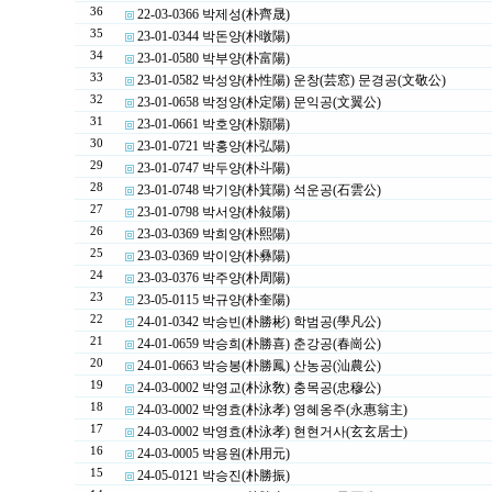
36
22-03-0366 박제성(朴齊晟)
35
23-01-0344 박돈양(朴暾陽)
34
23-01-0580 박부양(朴富陽)
33
23-01-0582 박성양(朴性陽) 운창(芸窓) 문경공(文敬公)
32
23-01-0658 박정양(朴定陽) 문익공(文翼公)
31
23-01-0661 박호양(朴顥陽)
30
23-01-0721 박홍양(朴弘陽)
29
23-01-0747 박두양(朴斗陽)
28
23-01-0748 박기양(朴箕陽) 석운공(石雲公)
27
23-01-0798 박서양(朴敍陽)
26
23-03-0369 박희양(朴熙陽)
25
23-03-0369 박이양(朴彝陽)
24
23-03-0376 박주양(朴周陽)
23
23-05-0115 박규양(朴奎陽)
22
24-01-0342 박승빈(朴勝彬) 학범공(學凡公)
21
24-01-0659 박승희(朴勝喜) 춘강공(春崗公)
20
24-01-0663 박승봉(朴勝鳳) 산농공(汕農公)
19
24-03-0002 박영교(朴泳敎) 충목공(忠穆公)
18
24-03-0002 박영효(朴泳孝) 영혜옹주(永惠翁主)
17
24-03-0002 박영효(朴泳孝) 현현거사(玄玄居士)
16
24-03-0005 박용원(朴用元)
15
24-05-0121 박승진(朴勝振)