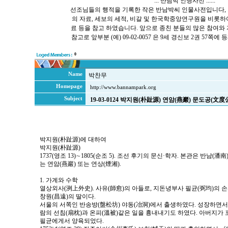
::: 반남박 인명사전 ::::::
선조님들의 행적을 기록한 작은 반남박씨 인물사전입니다, 
의 자료, 세보의 세적, 비갈 및 한국학중앙연구원을 비롯
료 등을 참고 하였습니다. 앞으로 종친 분들의 많은 참여와
참고로 앞부분 (예) 09-02-0057 은 9세 경신보 2권 57
0
Name
박찬무
Homepage
http://www.bannampark.org
Subject
19-03-0124 박지원(朴趾源) 연암(燕巖) 문도공(文度
박지원(朴趾源)에 대하여
박지원(朴趾源)
1737(영조 13)∼1805(순조 5). 조선 후기의 문신·학자. 본관은 반남(潘南
는 연암(燕巖) 또는 연상(煙湘).
1. 가계와 수학
열상외사(洌上外史). 사유(師愈)의 아들로, 지돈녕부사 필균(弼均)의 
창원(昌遠)의 딸이다.
서울의 서쪽인 반송방(盤松坊) 야동(冶洞)에서 출생하였다. 성장하면서
람의 선침(扇枕)과 온피(溫被)같은 일을 흉내내기도 하였다. 아버지가
필균에게서 양육되었다.