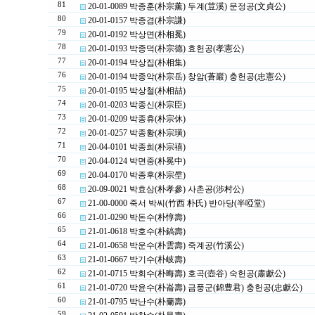
81
20-01-0089 박종훈(朴宗薰) 두계(荳溪) 문정공(文貞公)
80
20-01-0157 박종겸(朴宗謙)
79
20-01-0192 박상면(朴相冕)
78
20-01-0193 박종덕(朴宗德) 효헌공(孝憲公)
77
20-01-0194 박상집(朴相集)
76
20-01-0194 박종악(朴宗岳) 창암(蒼巖) 충헌공(忠憲公)
75
20-01-0195 박상철(朴相喆)
74
20-01-0203 박종신(朴宗臣)
73
20-01-0209 박종휴(朴宗休)
72
20-01-0257 박종황(朴宗璜)
71
20-04-0101 박종희(朴宗禧)
70
20-04-0124 박면중(朴冕中)
69
20-04-0170 박종후(朴宗垕)
68
20-09-0021 박효삼(朴孝參) 사촌공(涉村公)
67
21-00-0000 죽서 박씨(竹西 朴氏) 반아당(半啞堂)
66
21-01-0290 박돈수(朴惇壽)
65
21-01-0618 박호수(朴鎬壽)
64
21-01-0658 박운수(朴雲壽) 죽계공(竹溪公)
63
21-01-0667 박기수(朴岐壽)
62
21-01-0715 박회수(朴晦壽) 호곡(壺谷) 숙헌공(肅獻公)
61
21-01-0720 박윤수(朴崙壽) 금풍군(錦豊君) 충헌공(忠獻公)
60
21-01-0795 박난수(朴蘭壽)
59