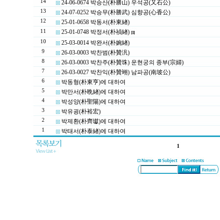
14
24-06-0674 박승산(朴勝山) 우석공(又石公)
13
24-07-0252 박승무(朴勝武) 심향공(心香公)
12
25-01-0658 박동서(朴東緖)
11
25-01-0748 박정서(朴禎緖)
[1]
10
25-03-0014 박완서(朴婉緖)
9
26-03-0003 박찬범(朴贊汎)
8
26-03-0003 박찬주(朴贊珠) 운현궁의 종부(宗婦)
7
26-03-0027 박찬익(朴贊翊) 남파공(南坡公)
6
박동형(朴東亨)에 대하여
5
박만서(朴晩緖)에 대하여
4
박성양(朴聖陽)에 대하여
3
박유굉(朴裕宏)
2
박제환(朴齊瓛)에 대하여
1
박태서(朴泰緖)에 대하여
1