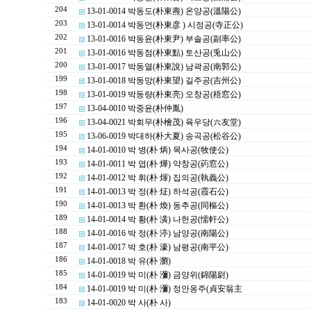
204
13-01-0014 박동도(朴東燾) 온양공(溫陽公)
203
13-01-0014 박동언(朴東彦 ) 시정공(寺正公)
202
13-01-0016 박동윤(朴東尹) 부솔공(副率公)
201
13-01-0016 박동점(朴東點) 토산공(兎山公)
200
13-01-0017 박동열(朴東說) 남곽공(南郭公)
199
13-01-0018 박동망(朴東望) 길주공(吉州公)
198
13-01-0019 박동량(朴東亮) 오창공(梧窓公)
197
13-04-0010 박중윤(朴仲胤)
196
13-04-0021 박회무(朴檜茂) 육우당(六友堂)
195
13-06-0019 박대하(朴大夏) 송곡공(松谷公)
194
14-01-0010 박 병(朴 炳) 목사공(牧使公)
193
14-01-0011 박 엽(朴 燁) 약창공(葯窓公)
192
14-01-0012 박 휘(朴 煇) 집의공(執義公)
191
14-01-0013 박 정(朴 炡) 하석공(霞石公)
190
14-01-0013 박 환(朴 煥) 동추공(同樞公)
189
14-01-0014 박 황(朴 潢) 나헌공(懦軒公)
188
14-01-0016 박 정(朴 渟) 남양공(南陽公)
187
14-01-0017 박 호(朴 濠) 남평공(南平公)
186
14-01-0018 박 유(朴 瀏)
185
14-01-0019 박 미(朴 瀰) 금양위(錦陽尉)
184
14-01-0019 박 미(朴 瀰) 정안옹주(貞安翁主
183
14-01-0020 박 사(朴 사)