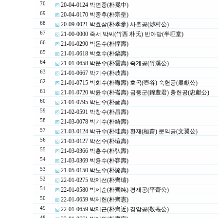
70
20-04-0124 박면중(朴冕中)
69
20-04-0170 박종후(朴宗垕)
68
20-09-0021 박효삼(朴孝參) 사촌공(涉村公)
67
21-00-0000 죽서 박씨(竹西 朴氏) 반아당(半啞堂)
66
21-01-0290 박돈수(朴惇壽)
65
21-01-0618 박호수(朴鎬壽)
64
21-01-0658 박운수(朴雲壽) 죽계공(竹溪公)
63
21-01-0667 박기수(朴岐壽)
62
21-01-0715 박회수(朴晦壽) 호곡(壺谷) 숙헌공(肅獻公)
61
21-01-0720 박윤수(朴崙壽) 금풍군(錦豊君) 충헌공(忠獻公)
60
21-01-0795 박난수(朴蘭壽)
59
21-02-0591 박창수(朴昌壽)
58
21-03-0078 박기수(朴綺壽)
57
21-03-0124 박규수(朴珪壽) 환재(桓齋) 문익공(文翼公)
56
21-03-0127 박선수(朴瑄壽)
55
21-03-0366 박홍수(朴弘壽)
54
21-03-0369 박용수(朴容壽)
53
21-05-0150 박노수(朴潞壽)
52
22-01-0275 박제선(朴齊璿)
51
22-01-0580 박제순(朴齊純) 평재공(平齋公)
50
22-01-0659 박제헌(朴齊憲)
49
22-01-0659 박제근(朴齊近) 경암공(敬菴公)
48