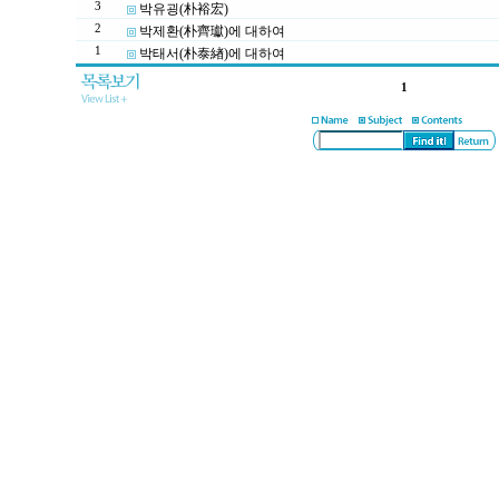
3
박유굉(朴裕宏)
2
박제환(朴齊瓛)에 대하여
1
박태서(朴泰緖)에 대하여
1