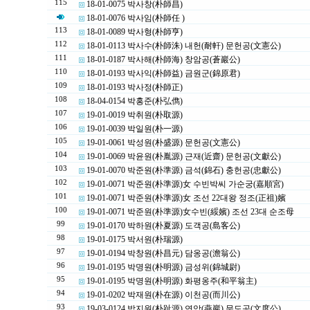
115
18-01-0075 박사창(朴師昌)
18-01-0076 박사임(朴師任 )
113
18-01-0089 박사형(朴師亨)
112
18-01-0113 박사수(朴師洙) 내헌(耐軒) 문헌공(文憲公)
111
18-01-0187 박사해(朴師海) 창암공(蒼巖公)
110
18-01-0193 박사익(朴師益) 금원군(錦原君)
109
18-01-0193 박사정(朴師正)
108
18-04-0154 박홍준(朴弘儁)
107
19-01-0019 박취원(朴取源)
106
19-01-0039 박일원(朴一源)
105
19-01-0061 박성원(朴盛源) 문헌공(文憲公)
104
19-01-0069 박윤원(朴胤源) 근재(近齋) 문헌공(文獻公)
103
19-01-0070 박준원(朴準源) 금석(錦石) 충헌공(忠獻公)
102
19-01-0071 박준원(朴準源)女 수빈박씨 가순궁(嘉順宮)
101
19-01-0071 박준원(朴準源)女 조선 22대왕 정조(正祖)嬪
100
19-01-0071 박준원(朴準源)女수빈(綏嬪) 조선 23대 순조母
99
19-01-0170 박하원(朴夏源) 도객공(島客公)
98
19-01-0175 박서원(朴瑞源)
97
19-01-0194 박창원(朴昌元) 담옹공(澹翁公)
96
19-01-0195 박명원(朴明源) 금성위(錦城尉)
95
19-01-0195 박명원(朴明源) 화평옹주(和平翁主)
94
19-01-0202 박재원(朴在源) 이천공(而川公)
93
19-03-0124 박지원(朴趾源) 연암(燕巖) 문도공(文度公)