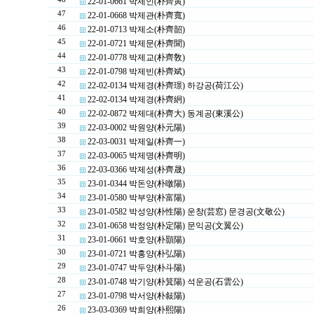
22-01-0661 박제인(朴齊寅)
47
22-01-0668 박제관(朴齊寬)
46
22-01-0713 박제소(朴齊韶)
45
22-01-0721 박제문(朴齊聞)
44
22-01-0778 박제교(朴齊敎)
43
22-01-0798 박제빈(朴齊斌)
42
22-02-0134 박제경(朴齊璟) 하강공(荷江公)
41
22-02-0134 박제경(朴齊絅)
40
22-02-0872 박제대(朴齊大) 동계공(東溪公)
39
22-03-0002 박원양(朴元陽)
38
22-03-0031 박제일(朴齊一)
37
22-03-0065 박제명(朴齊明)
36
22-03-0366 박제성(朴齊晟)
35
23-01-0344 박돈양(朴暾陽)
34
23-01-0580 박부양(朴富陽)
33
23-01-0582 박성양(朴性陽) 운창(芸窓) 문경공(文敬公)
32
23-01-0658 박정양(朴定陽) 문익공(文翼公)
31
23-01-0661 박호양(朴顥陽)
30
23-01-0721 박홍양(朴弘陽)
29
23-01-0747 박두양(朴斗陽)
28
23-01-0748 박기양(朴箕陽) 석운공(石雲公)
27
23-01-0798 박서양(朴敍陽)
26
23-03-0369 박희양(朴熙陽)