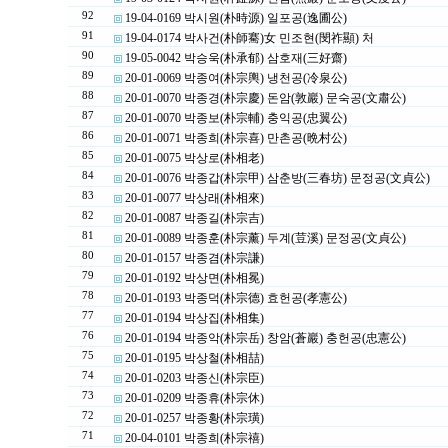
92
19-04-0169 박시원(朴時源) 일포공(逸圃公)
91
19-04-0174 박사건(朴師騫)女 민조현(閔祚顯) 처
90
19-05-0042 박승욱(朴承郁) 삼호재(三好齋)
89
20-01-0069 박종여(朴宗輿) 냉천공(冷泉公)
88
20-01-0070 박종경(朴宗慶) 돈암(敦巖) 문숙공(文肅公)
87
20-01-0070 박종보(朴宗輔) 충익공(忠翼公)
86
20-01-0071 박종희(朴宗喜) 만촌공(晩村公)
85
20-01-0075 박상로(朴相老)
84
20-01-0076 박종갑(朴宗甲) 삼춘방(三春坊) 문정공(文貞公)
83
20-01-0077 박상래(朴相來)
82
20-01-0087 박종길(朴宗吉)
81
20-01-0089 박종훈(朴宗薰) 두계(荳溪) 문정공(文貞公)
80
20-01-0157 박종겸(朴宗謙)
79
20-01-0192 박상면(朴相冕)
78
20-01-0193 박종덕(朴宗德) 효헌공(孝憲公)
77
20-01-0194 박상집(朴相集)
76
20-01-0194 박종악(朴宗岳) 창암(蒼巖) 충헌공(忠憲公)
75
20-01-0195 박상철(朴相喆)
74
20-01-0203 박종신(朴宗臣)
73
20-01-0209 박종휴(朴宗休)
72
20-01-0257 박종황(朴宗璜)
71
20-04-0101 박종희(朴宗禧)