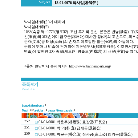
Subject
18-01-0076 박사임(朴師任 )
박사임(朴師任 )에 대하여
박사임(朴師任)
1683(숙종 9)∼1776(영조52). 조선 후기의 문신. 본관은 반남(潘南).
선(東善)의 5대손이며 금주군(錦州公) 대사간 정(炡)의 고손으로 ,좌
문효(文孝)공 태상(泰尙 )의 손자로 이조참판 필순(弼純)의 아들이다.
문장이 뛰어나 벼슬에 천거되어 지돈녕부사(知敦寧府事). 이조판서(吏曹 
병술)에 발행한 3차 족보(세보)인 병술보(丙戌譜) 의 서문(序文)을 썼다.
<출처 반남박시 홈페이지>
http://www.bannampark.org/
0
252
1
1
no
subject
252
01-01-0001 박응주(朴應珠) 호장공(戶長公)
251
02-01-0001 박 의(朴 宜) 급제공(及第公)
250
03-01-0001 박윤무(朴允茂) 진사공(進士公) 참의공(參議公)