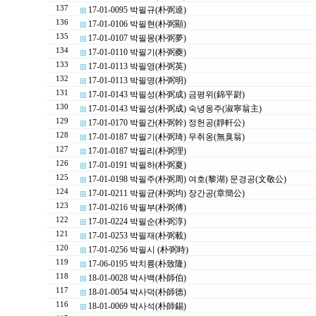
137
17-01-0095 박필규(朴弼逵)
136
17-01-0106 박필현(朴弼顯)
135
17-01-0107 박필몽(朴弼夢)
134
17-01-0110 박필기(朴弼夔)
133
17-01-0113 박필영(朴弼英)
132
17-01-0113 박필명(朴弼明)
131
17-01-0143 박필성(朴弼成) 금평위(錦平尉)
130
17-01-0143 박필성(朴弼成) 숙녕옹주(淑寧翁主)
129
17-01-0170 박필간(朴弼幹) 정헌공(靜軒公)
128
17-01-0187 박필기(朴弼琦) 무취옹(無臭翁)
127
17-01-0187 박필리(朴弼理)
126
17-01-0191 박필하(朴弼夏)
125
17-01-0198 박필주(朴弼周) 여호(黎湖) 문경공(文敬公)
124
17-01-0211 박필균(朴弼均) 장간공(章簡公)
123
17-01-0216 박필부(朴弼傅)
122
17-01-0224 박필순(朴弼淳)
121
17-01-0253 박필재(朴弼載)
120
17-01-0256 박필시 (朴弼時)
119
17-06-0195 박치륭(朴致隆)
118
18-01-0028 박사백(朴師伯)
117
18-01-0054 박사덕(朴師德)
116
18-01-0069 박사석(朴師錫)