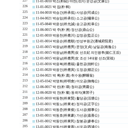
227
11-01-0010 박소(朴紹) 야천(冶川) 문강공(文康公)
226
11-01-0021 박 집(朴 輯)
225
11-04-0018 박승간(朴承侃) 사성공(司成公)
224
11-04-0021 박승임(朴承任) 소고공(嘯皐公)
223
11-05-0848 박윤성(朴允誠) 송고공(松皐公)
222
11-06-0015 박 주(朴 洲) 정산공(鼎山公)
221
12-01-0010 박응천(朴應川) 감정공(監正公)
220
12-01-0014 박응순(朴應順) 반성부원군(潘城府院君)
219
12-01-0015 박응남(朴應男) 문정(文貞) 남일공(南逸公)
218
12-01-0015 박응남(朴應男)女 선조妃 의인왕후(懿仁王后)
217
12-01-0015 박응남(朴應男)女 조선 14대왕 선조(宣祖)
216
12-01-0016 박응복(朴應福) 졸헌공(拙軒公)
215
12-01-0020 박응인(朴應寅) 도정공(都正公)
214
12-04-0021 박 록(朴 漉) 취수옹(醉睡翁)
213
12-05-0342 박명회(朴明會) 어모공(御侮公)
212
12-06-0017 박 린(朴 璘) 청라공(靑蘿公)
211
12-06-0020 박 찬(朴 璨) 동곽자(東郭子)
210
13-01-0010 박동현(朴東賢) 활당공(活塘公)
209
13-01-0011 박동노(朴東老) 정자공(正字公)
208
13-01-0011 박동준(朴東俊) 도사공(都事公)
207
13-01-0011 박동호(朴東豪) 가선공(嘉善公)
206
13-01-0012 박동민(朴東民) 참봉공(參奉公)
205
13-01-0013 박동선(朴東善) 서포공(西浦公)