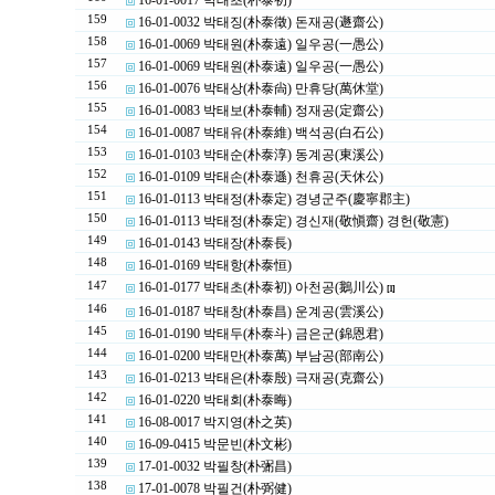
16-01-0017 박태초(朴泰初)
159
16-01-0032 박태징(朴泰徵) 돈재공(遯齋公)
158
16-01-0069 박태원(朴泰遠) 일우공(一愚公)
157
16-01-0069 박태원(朴泰遠) 일우공(一愚公)
156
16-01-0076 박태상(朴泰尙) 만휴당(萬休堂)
155
16-01-0083 박태보(朴泰輔) 정재공(定齋公)
154
16-01-0087 박태유(朴泰維) 백석공(白石公)
153
16-01-0103 박태순(朴泰淳) 동계공(東溪公)
152
16-01-0109 박태손(朴泰遜) 천휴공(天休公)
151
16-01-0113 박태정(朴泰定) 경녕군주(慶寧郡主)
150
16-01-0113 박태정(朴泰定) 경신재(敬愼齋) 경헌(敬憲)
149
16-01-0143 박태장(朴泰長)
148
16-01-0169 박태항(朴泰恒)
147
16-01-0177 박태초(朴泰初) 아천공(鵝川公)
[1]
146
16-01-0187 박태창(朴泰昌) 운계공(雲溪公)
145
16-01-0190 박태두(朴泰斗) 금은군(錦恩君)
144
16-01-0200 박태만(朴泰萬) 부남공(部南公)
143
16-01-0213 박태은(朴泰殷) 극재공(克齋公)
142
16-01-0220 박태회(朴泰晦)
141
16-08-0017 박지영(朴之英)
140
16-09-0415 박문빈(朴文彬)
139
17-01-0032 박필창(朴弻昌)
138
17-01-0078 박필건(朴弼健)