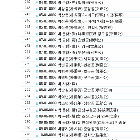
249
04-01-0001 박 수(朴 秀) 밀직공(密直公)
248
05-01-0002 박상충(朴尙衷) 문정공(文正公)
247
05-01-0002 박상충(朴尙衷)2 - 이곡(李穀) 가정(稼亭)
246
05-01-0002 박상충(朴尙衷)3 - 이색(李穡) 목은(牧隱)
245
05-01-0002 박상충(朴尙衷)4 - 안길상(安吉祥)
244
06-01-0002 박 은(朴 訔) 錦川府院君 평도공(平度公)
243
07-01-0002 박 규(朴 葵) 참판공(參判公)
242
07-01-0003 박 강(朴 薑) 세양공(世襄公)
241
07-01-0005 박 훤(朴 萱) 부윤공(府尹公)
240
08-01-0001 박병문(朴秉文) 사직공(司直公)
239
08-01-0002 박병균(朴秉鈞) 판관공(判官公)
238
08-01-0002 박병중(朴秉中) 호군공(護軍公)
237
08-01-0003 박병덕(朴秉德) 군수공(郡守公)
236
08-01-0004 박 치(朴 䎩)
235
08-01-0005 박숭질(朴崇質) 공순공(恭順公)
[1]
234
09-01-0009 박억년(朴億年) 교리공(校理公)
233
09-01-0009 박조년(朴兆年) 정랑공(正郞公)
[1]
232
09-06-0014 박 용(朴 墉) 금성부원군(錦城府院君)
231
09-06-0014 박 용(朴 墉)女 조선12대왕 인종(仁宗)
230
09-06-0014 박 용(朴 墉)女 인성왕후(仁聖王后) 인종妃
229
09-09-0001 박맹지(朴孟智) 춘당공(春塘公)
228
10-08-0001 박희권(朴希權) 임회당(臨淮堂)