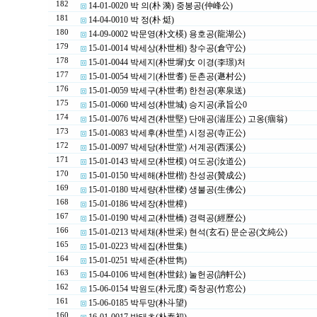
182
14-01-0020 박 의(朴 漪) 중봉공(仲峰公)
181
14-04-0010 박 정(朴 烶)
180
14-09-0002 박문영(朴文楧) 용호공(龍湖公)
179
15-01-0014 박세상(朴世相) 창수공(倉守公)
178
15-01-0044 박세지(朴世墀)女 이경(李璟)처
177
15-01-0054 박세기(朴世耆) 둔촌공(遯村公)
176
15-01-0059 박세구(朴世耉) 한천공(寒泉送)
175
15-01-0060 박세성(朴世城) 승지공(承旨公0
174
15-01-0076 박세견(朴世堅) 단애공(湍厓公) 고옹(痼翁)
173
15-01-0083 박세후(朴世垕) 시정공(寺正公)
172
15-01-0097 박세당(朴世堂) 서계공(西溪公)
171
15-01-0143 박세모(朴世模) 여도공(汝道公)
170
15-01-0150 박세해(朴世楷) 찬성공(贊成公)
169
15-01-0180 박세량(朴世樑) 생불공(生佛公)
168
15-01-0186 박세장(朴世樟)
167
15-01-0190 박세교(朴世橋) 경력공(經歷公)
166
15-01-0213 박세채(朴世采) 현석(玄石) 문순공(文純公)
165
15-01-0223 박세집(朴世集)
164
15-01-0251 박세준(朴世雋)
163
15-04-0106 박세현(朴世鉉) 눌헌공(訥軒公)
162
15-06-0154 박원도(朴元度) 죽창공(竹窓公)
161
15-06-0185 박두망(朴斗望)
160