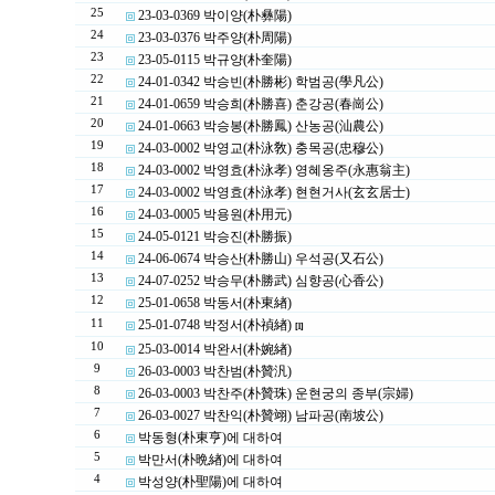
25
23-03-0369 박이양(朴彝陽)
24
23-03-0376 박주양(朴周陽)
23
23-05-0115 박규양(朴奎陽)
22
24-01-0342 박승빈(朴勝彬) 학범공(學凡公)
21
24-01-0659 박승희(朴勝喜) 춘강공(春崗公)
20
24-01-0663 박승봉(朴勝鳳) 산농공(汕農公)
19
24-03-0002 박영교(朴泳敎) 충목공(忠穆公)
18
24-03-0002 박영효(朴泳孝) 영혜옹주(永惠翁主)
17
24-03-0002 박영효(朴泳孝) 현현거사(玄玄居士)
16
24-03-0005 박용원(朴用元)
15
24-05-0121 박승진(朴勝振)
14
24-06-0674 박승산(朴勝山) 우석공(又石公)
13
24-07-0252 박승무(朴勝武) 심향공(心香公)
12
25-01-0658 박동서(朴東緖)
11
25-01-0748 박정서(朴禎緖)
[1]
10
25-03-0014 박완서(朴婉緖)
9
26-03-0003 박찬범(朴贊汎)
8
26-03-0003 박찬주(朴贊珠) 운현궁의 종부(宗婦)
7
26-03-0027 박찬익(朴贊翊) 남파공(南坡公)
6
박동형(朴東亨)에 대하여
5
박만서(朴晩緖)에 대하여
4
박성양(朴聖陽)에 대하여