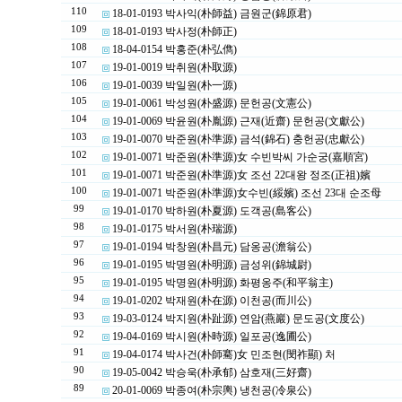
110
18-01-0193 박사익(朴師益) 금원군(錦原君)
109
18-01-0193 박사정(朴師正)
108
18-04-0154 박홍준(朴弘儁)
107
19-01-0019 박취원(朴取源)
106
19-01-0039 박일원(朴一源)
105
19-01-0061 박성원(朴盛源) 문헌공(文憲公)
104
19-01-0069 박윤원(朴胤源) 근재(近齋) 문헌공(文獻公)
103
19-01-0070 박준원(朴準源) 금석(錦石) 충헌공(忠獻公)
102
19-01-0071 박준원(朴準源)女 수빈박씨 가순궁(嘉順宮)
101
19-01-0071 박준원(朴準源)女 조선 22대왕 정조(正祖)嬪
100
19-01-0071 박준원(朴準源)女수빈(綏嬪) 조선 23대 순조母
99
19-01-0170 박하원(朴夏源) 도객공(島客公)
98
19-01-0175 박서원(朴瑞源)
97
19-01-0194 박창원(朴昌元) 담옹공(澹翁公)
96
19-01-0195 박명원(朴明源) 금성위(錦城尉)
95
19-01-0195 박명원(朴明源) 화평옹주(和平翁主)
94
19-01-0202 박재원(朴在源) 이천공(而川公)
93
19-03-0124 박지원(朴趾源) 연암(燕巖) 문도공(文度公)
92
19-04-0169 박시원(朴時源) 일포공(逸圃公)
91
19-04-0174 박사건(朴師騫)女 민조현(閔祚顯) 처
90
19-05-0042 박승욱(朴承郁) 삼호재(三好齋)
89
20-01-0069 박종여(朴宗輿) 냉천공(冷泉公)