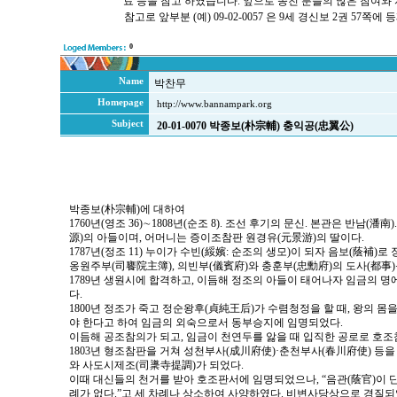
료 등을 참고 하였습니다. 앞으로 종친 분들의 많은 참여와
참고로 앞부분 (예) 09-02-0057 은 9세 경신보 2권 57
0
Name
박찬무
Homepage
http://www.bannampark.org
Subject
20-01-0070 박종보(朴宗輔) 충익공(忠翼公)
박종보(朴宗輔)에 대하여
1760년(영조 36)∼1808년(순조 8). 조선 후기의 문신. 본관은 반남(潘
源)의 아들이며, 어머니는 증이조참판 원경유(元景游)의 딸이다.
1787년(정조 11) 누이가 수빈(綏嬪: 순조의 생모)이 되자 음보(蔭補
옹원주부(司饔院主簿), 의빈부(儀賓府)와 충훈부(忠勳府)의 도사(都事)
1789년 생원시에 합격하고, 이듬해 정조의 아들이 태어나자 임금의 명
다.
1800년 정조가 죽고 정순왕후(貞純王后)가 수렴청정을 할 때, 왕의 몸
야 한다고 하여 임금의 외숙으로서 동부승지에 임명되었다.
이듬해 공조참의가 되고, 임금이 천연두를 앓을 때 입직한 공로로 호조
1803년 형조참판을 거쳐 성천부사(成川府使)·춘천부사(春川府使) 등을 
와 사도시제조(司䆃寺提調)가 되었다.
이때 대신들의 천거를 받아 호조판서에 임명되었으나, “음관(蔭官)이 
례가 없다.”고 세 차례나 상소하여 사양하였다. 비변사당상으로 경질되