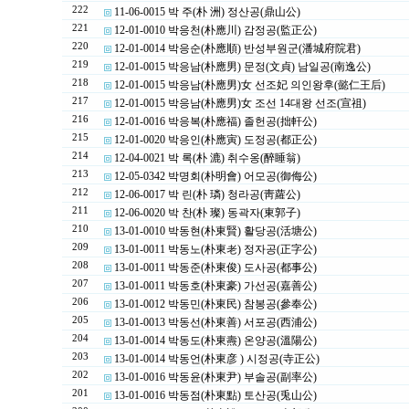
222
11-06-0015 박 주(朴 洲) 정산공(鼎山公)
221
12-01-0010 박응천(朴應川) 감정공(監正公)
220
12-01-0014 박응순(朴應順) 반성부원군(潘城府院君)
219
12-01-0015 박응남(朴應男) 문정(文貞) 남일공(南逸公)
218
12-01-0015 박응남(朴應男)女 선조妃 의인왕후(懿仁王后)
217
12-01-0015 박응남(朴應男)女 조선 14대왕 선조(宣祖)
216
12-01-0016 박응복(朴應福) 졸헌공(拙軒公)
215
12-01-0020 박응인(朴應寅) 도정공(都正公)
214
12-04-0021 박 록(朴 漉) 취수옹(醉睡翁)
213
12-05-0342 박명회(朴明會) 어모공(御侮公)
212
12-06-0017 박 린(朴 璘) 청라공(靑蘿公)
211
12-06-0020 박 찬(朴 璨) 동곽자(東郭子)
210
13-01-0010 박동현(朴東賢) 활당공(活塘公)
209
13-01-0011 박동노(朴東老) 정자공(正字公)
208
13-01-0011 박동준(朴東俊) 도사공(都事公)
207
13-01-0011 박동호(朴東豪) 가선공(嘉善公)
206
13-01-0012 박동민(朴東民) 참봉공(參奉公)
205
13-01-0013 박동선(朴東善) 서포공(西浦公)
204
13-01-0014 박동도(朴東燾) 온양공(溫陽公)
203
13-01-0014 박동언(朴東彦 ) 시정공(寺正公)
202
13-01-0016 박동윤(朴東尹) 부솔공(副率公)
201
13-01-0016 박동점(朴東點) 토산공(兎山公)