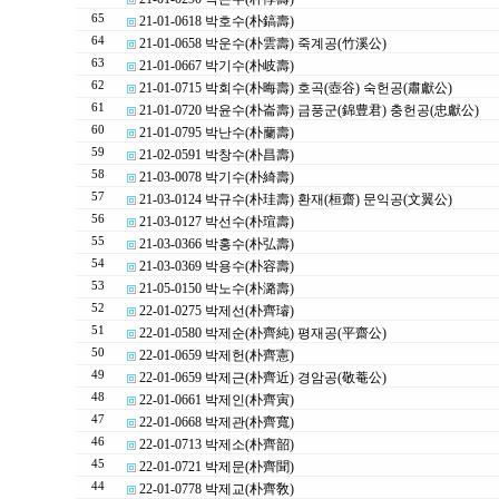
65
21-01-0618 박호수(朴鎬壽)
64
21-01-0658 박운수(朴雲壽) 죽계공(竹溪公)
63
21-01-0667 박기수(朴岐壽)
62
21-01-0715 박회수(朴晦壽) 호곡(壺谷) 숙헌공(肅獻公)
61
21-01-0720 박윤수(朴崙壽) 금풍군(錦豊君) 충헌공(忠獻公)
60
21-01-0795 박난수(朴蘭壽)
59
21-02-0591 박창수(朴昌壽)
58
21-03-0078 박기수(朴綺壽)
57
21-03-0124 박규수(朴珪壽) 환재(桓齋) 문익공(文翼公)
56
21-03-0127 박선수(朴瑄壽)
55
21-03-0366 박홍수(朴弘壽)
54
21-03-0369 박용수(朴容壽)
53
21-05-0150 박노수(朴潞壽)
52
22-01-0275 박제선(朴齊璿)
51
22-01-0580 박제순(朴齊純) 평재공(平齋公)
50
22-01-0659 박제헌(朴齊憲)
49
22-01-0659 박제근(朴齊近) 경암공(敬菴公)
48
22-01-0661 박제인(朴齊寅)
47
22-01-0668 박제관(朴齊寬)
46
22-01-0713 박제소(朴齊韶)
45
22-01-0721 박제문(朴齊聞)
44
22-01-0778 박제교(朴齊敎)