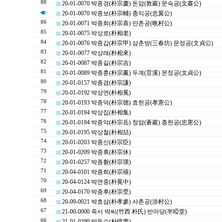
88
20-01-0070 박종경(朴宗慶) 돈암(敦巖) 문숙공(文肅公)
20-01-0070 박종보(朴宗輔) 충익공(忠翼公)
86
20-01-0071 박종희(朴宗喜) 만촌공(晩村公)
85
20-01-0075 박상로(朴相老)
84
20-01-0076 박종갑(朴宗甲) 삼춘방(三春坊) 문정공(文貞公)
83
20-01-0077 박상래(朴相來)
82
20-01-0087 박종길(朴宗吉)
81
20-01-0089 박종훈(朴宗薰) 두계(荳溪) 문정공(文貞公)
80
20-01-0157 박종겸(朴宗謙)
79
20-01-0192 박상면(朴相冕)
78
20-01-0193 박종덕(朴宗德) 효헌공(孝憲公)
77
20-01-0194 박상집(朴相集)
76
20-01-0194 박종악(朴宗岳) 창암(蒼巖) 충헌공(忠憲公)
75
20-01-0195 박상철(朴相喆)
74
20-01-0203 박종신(朴宗臣)
73
20-01-0209 박종휴(朴宗休)
72
20-01-0257 박종황(朴宗璜)
71
20-04-0101 박종희(朴宗禧)
70
20-04-0124 박면중(朴冕中)
69
20-04-0170 박종후(朴宗垕)
68
20-09-0021 박효삼(朴孝參) 사촌공(涉村公)
67
21-00-0000 죽서 박씨(竹西 朴氏) 반아당(半啞堂)
66
21-01-0290 박돈수(朴惇壽)