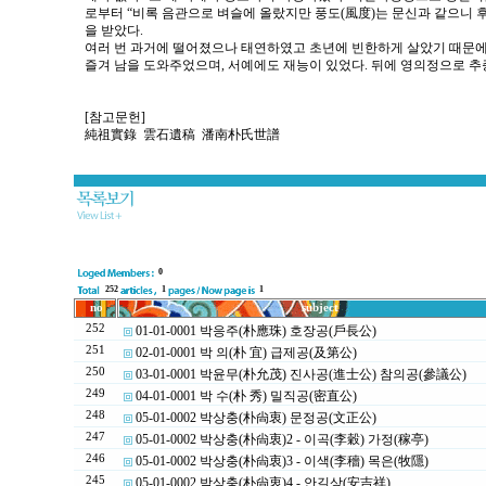
로부터 “비록 음관으로 벼슬에 올랐지만 풍도(風度)는 문신과 같으니 후
을 받았다.
여러 번 과거에 떨어졌으나 태연하였고 초년에 빈한하게 살았기 때문에
즐겨 남을 도와주었으며, 서예에도 재능이 있었다. 뒤에 영의정으로 추
[참고문헌]
純祖實錄 雲石遺稿 潘南朴氏世譜
0
252
1
1
no
subject
252
01-01-0001 박응주(朴應珠) 호장공(戶長公)
251
02-01-0001 박 의(朴 宜) 급제공(及第公)
250
03-01-0001 박윤무(朴允茂) 진사공(進士公) 참의공(參議公)
249
04-01-0001 박 수(朴 秀) 밀직공(密直公)
248
05-01-0002 박상충(朴尙衷) 문정공(文正公)
247
05-01-0002 박상충(朴尙衷)2 - 이곡(李穀) 가정(稼亭)
246
05-01-0002 박상충(朴尙衷)3 - 이색(李穡) 목은(牧隱)
245
05-01-0002 박상충(朴尙衷)4 - 안길상(安吉祥)