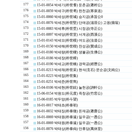
177
15-01-0054 박세기(朴世耆) 둔촌공(遯村公)
176
15-01-0059 박세구(朴世耉) 한천공(寒泉送)
175
15-01-0060 박세성(朴世城) 승지공(承旨公0
174
15-01-0076 박세견(朴世堅) 단애공(湍厓公) 고옹(痼翁)
173
15-01-0083 박세후(朴世垕) 시정공(寺正公)
172
15-01-0097 박세당(朴世堂) 서계공(西溪公)
171
15-01-0143 박세모(朴世模) 여도공(汝道公)
170
15-01-0150 박세해(朴世楷) 찬성공(贊成公)
169
15-01-0180 박세량(朴世樑) 생불공(生佛公)
168
15-01-0186 박세장(朴世樟)
167
15-01-0190 박세교(朴世橋) 경력공(經歷公)
166
15-01-0213 박세채(朴世采) 현석(玄石) 문순공(文純公)
165
15-01-0223 박세집(朴世集)
164
15-01-0251 박세준(朴世雋)
163
15-04-0106 박세현(朴世鉉) 눌헌공(訥軒公)
162
15-06-0154 박원도(朴元度) 죽창공(竹窓公)
161
15-06-0185 박두망(朴斗望)
160
16-01-0017 박태초(朴泰初)
159
16-01-0032 박태징(朴泰徵) 돈재공(遯齋公)
158
16-01-0069 박태원(朴泰遠) 일우공(一愚公)
157
16-01-0069 박태원(朴泰遠) 일우공(一愚公)
156
16-01-0076 박태상(朴泰尙) 만휴당(萬休堂)