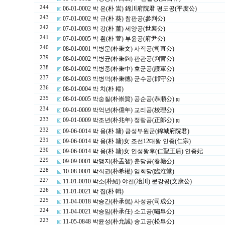
244
06-01-0002 박 은(朴 訔) 錦川府院君 평도공(平度公)
243
07-01-0002 박 규(朴 葵) 참판공(參判公)
242
07-01-0003 박 강(朴 薑) 세양공(世襄公)
241
07-01-0005 박 훤(朴 萱) 부윤공(府尹公)
240
08-01-0001 박병문(朴秉文) 사직공(司直公)
239
08-01-0002 박병균(朴秉鈞) 판관공(判官公)
238
08-01-0002 박병중(朴秉中) 호군공(護軍公)
237
08-01-0003 박병덕(朴秉德) 군수공(郡守公)
236
08-01-0004 박 치(朴 䎩)
235
08-01-0005 박숭질(朴崇質) 공순공(恭順公)
[1]
234
09-01-0009 박억년(朴億年) 교리공(校理公)
233
09-01-0009 박조년(朴兆年) 정랑공(正郞公)
[1]
232
09-06-0014 박 용(朴 墉) 금성부원군(錦城府院君)
231
09-06-0014 박 용(朴 墉)女 조선12대왕 인종(仁宗)
230
09-06-0014 박 용(朴 墉)女 인성왕후(仁聖王后) 인종妃
229
09-09-0001 박맹지(朴孟智) 춘당공(春塘公)
228
10-08-0001 박희권(朴希權) 임회당(臨淮堂)
227
11-01-0010 박소(朴紹) 야천(冶川) 문강공(文康公)
226
11-01-0021 박 집(朴 輯)
225
11-04-0018 박승간(朴承侃) 사성공(司成公)
224
11-04-0021 박승임(朴承任) 소고공(嘯皐公)
223
11-05-0848 박윤성(朴允誠) 송고공(松皐公)