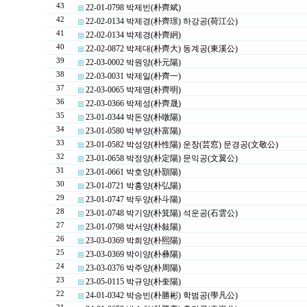
43
22-01-0798 박제빈(朴齊斌)
42
22-02-0134 박제경(朴齊璟) 하강공(荷江公)
41
22-02-0134 박제경(朴齊絅)
40
22-02-0872 박제대(朴齊大) 동계공(東溪公)
39
22-03-0002 박원양(朴元陽)
38
22-03-0031 박제일(朴齊一)
37
22-03-0065 박제명(朴齊明)
36
22-03-0366 박제성(朴齊晟)
35
23-01-0344 박돈양(朴暾陽)
34
23-01-0580 박부양(朴富陽)
33
23-01-0582 박성양(朴性陽) 운창(芸窓) 문경공(文敬公)
32
23-01-0658 박정양(朴定陽) 문익공(文翼公)
31
23-01-0661 박호양(朴顥陽)
30
23-01-0721 박홍양(朴弘陽)
29
23-01-0747 박두양(朴斗陽)
28
23-01-0748 박기양(朴箕陽) 석운공(石雲公)
27
23-01-0798 박서양(朴敍陽)
26
23-03-0369 박희양(朴熙陽)
25
23-03-0369 박이양(朴彝陽)
24
23-03-0376 박주양(朴周陽)
23
23-05-0115 박규양(朴奎陽)
22
24-01-0342 박승빈(朴勝彬) 학범공(學凡公)