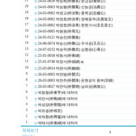
21
24-01-0659 박승희(朴勝喜) 춘강공(春崗公)
20
24-01-0663 박승봉(朴勝鳳) 산농공(汕農公)
19
24-03-0002 박영교(朴泳敎) 충목공(忠穆公)
18
24-03-0002 박영효(朴泳孝) 영혜옹주(永惠翁主)
17
24-03-0002 박영효(朴泳孝) 현현거사(玄玄居士)
16
24-03-0005 박용원(朴用元)
15
24-05-0121 박승진(朴勝振)
14
24-06-0674 박승산(朴勝山) 우석공(又石公)
13
24-07-0252 박승무(朴勝武) 심향공(心香公)
12
25-01-0658 박동서(朴東緖)
11
25-01-0748 박정서(朴禎緖)
[1]
10
25-03-0014 박완서(朴婉緖)
9
26-03-0003 박찬범(朴贊汎)
8
26-03-0003 박찬주(朴贊珠) 운현궁의 종부(宗婦)
7
26-03-0027 박찬익(朴贊翊) 남파공(南坡公)
6
박동형(朴東亨)에 대하여
5
박만서(朴晩緖)에 대하여
4
박성양(朴聖陽)에 대하여
3
박유굉(朴裕宏)
2
박제환(朴齊瓛)에 대하여
1
박태서(朴泰緖)에 대하여
1