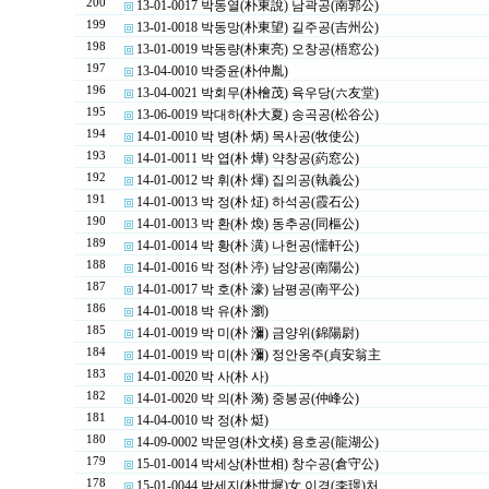
200
13-01-0017 박동열(朴東說) 남곽공(南郭公)
199
13-01-0018 박동망(朴東望) 길주공(吉州公)
198
13-01-0019 박동량(朴東亮) 오창공(梧窓公)
197
13-04-0010 박중윤(朴仲胤)
196
13-04-0021 박회무(朴檜茂) 육우당(六友堂)
195
13-06-0019 박대하(朴大夏) 송곡공(松谷公)
194
14-01-0010 박 병(朴 炳) 목사공(牧使公)
193
14-01-0011 박 엽(朴 燁) 약창공(葯窓公)
192
14-01-0012 박 휘(朴 煇) 집의공(執義公)
191
14-01-0013 박 정(朴 炡) 하석공(霞石公)
190
14-01-0013 박 환(朴 煥) 동추공(同樞公)
189
14-01-0014 박 황(朴 潢) 나헌공(懦軒公)
188
14-01-0016 박 정(朴 渟) 남양공(南陽公)
187
14-01-0017 박 호(朴 濠) 남평공(南平公)
186
14-01-0018 박 유(朴 瀏)
185
14-01-0019 박 미(朴 瀰) 금양위(錦陽尉)
184
14-01-0019 박 미(朴 瀰) 정안옹주(貞安翁主
183
14-01-0020 박 사(朴 사)
182
14-01-0020 박 의(朴 漪) 중봉공(仲峰公)
181
14-04-0010 박 정(朴 烶)
180
14-09-0002 박문영(朴文楧) 용호공(龍湖公)
179
15-01-0014 박세상(朴世相) 창수공(倉守公)
178
15-01-0044 박세지(朴世墀)女 이경(李璟)처