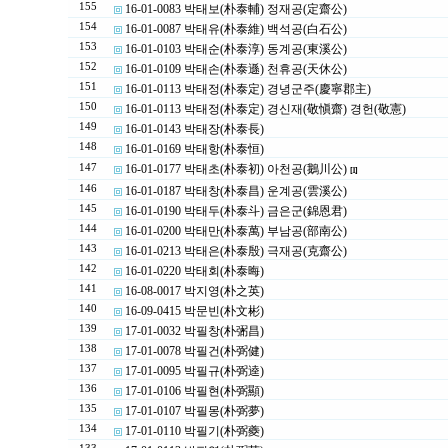
155
16-01-0083 박태보(朴泰輔) 정재공(定齋公)
154
16-01-0087 박태유(朴泰維) 백석공(白石公)
153
16-01-0103 박태순(朴泰淳) 동계공(東溪公)
152
16-01-0109 박태손(朴泰遜) 천휴공(天休公)
151
16-01-0113 박태정(朴泰定) 경녕군주(慶寧郡主)
150
16-01-0113 박태정(朴泰定) 경신재(敬愼齋) 경헌(敬憲)
149
16-01-0143 박태장(朴泰長)
148
16-01-0169 박태항(朴泰恒)
147
16-01-0177 박태초(朴泰初) 아천공(鵝川公)
[1]
146
16-01-0187 박태창(朴泰昌) 운계공(雲溪公)
145
16-01-0190 박태두(朴泰斗) 금은군(錦恩君)
144
16-01-0200 박태만(朴泰萬) 부남공(部南公)
143
16-01-0213 박태은(朴泰殷) 극재공(克齋公)
142
16-01-0220 박태회(朴泰晦)
141
16-08-0017 박지영(朴之英)
140
16-09-0415 박문빈(朴文彬)
139
17-01-0032 박필창(朴弻昌)
138
17-01-0078 박필건(朴弼健)
137
17-01-0095 박필규(朴弼逵)
136
17-01-0106 박필현(朴弼顯)
135
17-01-0107 박필몽(朴弼夢)
134
17-01-0110 박필기(朴弼夔)