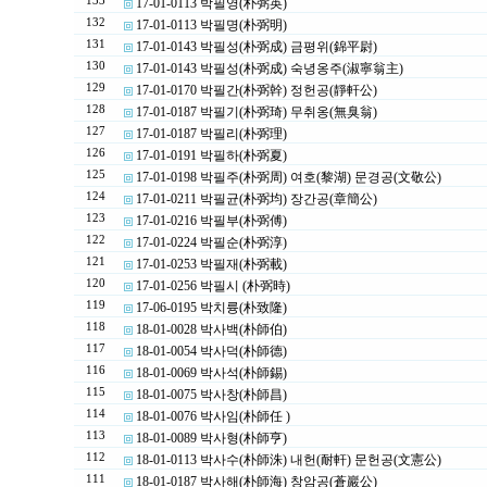
133
17-01-0113 박필영(朴弼英)
132
17-01-0113 박필명(朴弼明)
131
17-01-0143 박필성(朴弼成) 금평위(錦平尉)
130
17-01-0143 박필성(朴弼成) 숙녕옹주(淑寧翁主)
129
17-01-0170 박필간(朴弼幹) 정헌공(靜軒公)
128
17-01-0187 박필기(朴弼琦) 무취옹(無臭翁)
127
17-01-0187 박필리(朴弼理)
126
17-01-0191 박필하(朴弼夏)
125
17-01-0198 박필주(朴弼周) 여호(黎湖) 문경공(文敬公)
124
17-01-0211 박필균(朴弼均) 장간공(章簡公)
123
17-01-0216 박필부(朴弼傅)
122
17-01-0224 박필순(朴弼淳)
121
17-01-0253 박필재(朴弼載)
120
17-01-0256 박필시 (朴弼時)
119
17-06-0195 박치륭(朴致隆)
118
18-01-0028 박사백(朴師伯)
117
18-01-0054 박사덕(朴師德)
116
18-01-0069 박사석(朴師錫)
115
18-01-0075 박사창(朴師昌)
114
18-01-0076 박사임(朴師任 )
113
18-01-0089 박사형(朴師亨)
112
18-01-0113 박사수(朴師洙) 내헌(耐軒) 문헌공(文憲公)
111
18-01-0187 박사해(朴師海) 창암공(蒼巖公)