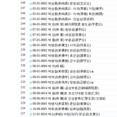
248
05-01-0002 박상충(朴尙衷) 문정공(文正公)
247
05-01-0002 박상충(朴尙衷)2 - 이곡(李穀) 가정(稼亭)
246
05-01-0002 박상충(朴尙衷)3 - 이색(李穡) 목은(牧隱)
245
05-01-0002 박상충(朴尙衷)4 - 안길상(安吉祥)
244
06-01-0002 박 은(朴 訔) 錦川府院君 평도공(平度公)
243
07-01-0002 박 규(朴 葵) 참판공(參判公)
242
07-01-0003 박 강(朴 薑) 세양공(世襄公)
241
07-01-0005 박 훤(朴 萱) 부윤공(府尹公)
240
08-01-0001 박병문(朴秉文) 사직공(司直公)
239
08-01-0002 박병균(朴秉鈞) 판관공(判官公)
238
08-01-0002 박병중(朴秉中) 호군공(護軍公)
237
08-01-0003 박병덕(朴秉德) 군수공(郡守公)
236
08-01-0004 박 치(朴 䎩)
235
08-01-0005 박숭질(朴崇質) 공순공(恭順公)
[1]
234
09-01-0009 박억년(朴億年) 교리공(校理公)
233
09-01-0009 박조년(朴兆年) 정랑공(正郞公)
[1]
232
09-06-0014 박 용(朴 墉) 금성부원군(錦城府院君)
231
09-06-0014 박 용(朴 墉)女 조선12대왕 인종(仁宗)
230
09-06-0014 박 용(朴 墉)女 인성왕후(仁聖王后) 인종妃
229
09-09-0001 박맹지(朴孟智) 춘당공(春塘公)
228
10-08-0001 박희권(朴希權) 임회당(臨淮堂)
227
11-01-0010 박소(朴紹) 야천(冶川) 문강공(文康公)