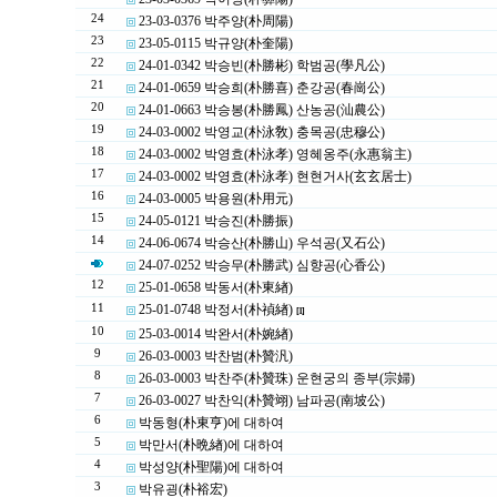
24
23-03-0376 박주양(朴周陽)
23
23-05-0115 박규양(朴奎陽)
22
24-01-0342 박승빈(朴勝彬) 학범공(學凡公)
21
24-01-0659 박승희(朴勝喜) 춘강공(春崗公)
20
24-01-0663 박승봉(朴勝鳳) 산농공(汕農公)
19
24-03-0002 박영교(朴泳敎) 충목공(忠穆公)
18
24-03-0002 박영효(朴泳孝) 영혜옹주(永惠翁主)
17
24-03-0002 박영효(朴泳孝) 현현거사(玄玄居士)
16
24-03-0005 박용원(朴用元)
15
24-05-0121 박승진(朴勝振)
14
24-06-0674 박승산(朴勝山) 우석공(又石公)
24-07-0252 박승무(朴勝武) 심향공(心香公)
12
25-01-0658 박동서(朴東緖)
11
25-01-0748 박정서(朴禎緖)
[1]
10
25-03-0014 박완서(朴婉緖)
9
26-03-0003 박찬범(朴贊汎)
8
26-03-0003 박찬주(朴贊珠) 운현궁의 종부(宗婦)
7
26-03-0027 박찬익(朴贊翊) 남파공(南坡公)
6
박동형(朴東亨)에 대하여
5
박만서(朴晩緖)에 대하여
4
박성양(朴聖陽)에 대하여
3
박유굉(朴裕宏)