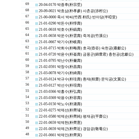
69
20-04-0170 박종후(朴宗垕)
68
20-09-0021 박효삼(朴孝參) 사촌공(涉村公)
67
21-00-0000 죽서 박씨(竹西 朴氏) 반아당(半啞堂)
66
21-01-0290 박돈수(朴惇壽)
65
21-01-0618 박호수(朴鎬壽)
64
21-01-0658 박운수(朴雲壽) 죽계공(竹溪公)
63
21-01-0667 박기수(朴岐壽)
62
21-01-0715 박회수(朴晦壽) 호곡(壺谷) 숙헌공(肅獻公)
61
21-01-0720 박윤수(朴崙壽) 금풍군(錦豊君) 충헌공(忠獻公)
60
21-01-0795 박난수(朴蘭壽)
59
21-02-0591 박창수(朴昌壽)
58
21-03-0078 박기수(朴綺壽)
57
21-03-0124 박규수(朴珪壽) 환재(桓齋) 문익공(文翼公)
56
21-03-0127 박선수(朴瑄壽)
55
21-03-0366 박홍수(朴弘壽)
54
21-03-0369 박용수(朴容壽)
53
21-05-0150 박노수(朴潞壽)
52
22-01-0275 박제선(朴齊璿)
51
22-01-0580 박제순(朴齊純) 평재공(平齋公)
50
22-01-0659 박제헌(朴齊憲)
49
22-01-0659 박제근(朴齊近) 경암공(敬菴公)
48
22-01-0661 박제인(朴齊寅)