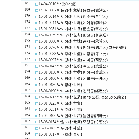
181
14-04-0010 박 정(朴 烶)
180
14-09-0002 박문영(朴文楧) 용호공(龍湖公)
179
15-01-0014 박세상(朴世相) 창수공(倉守公)
178
15-01-0044 박세지(朴世墀)女 이경(李璟)처
177
15-01-0054 박세기(朴世耆) 둔촌공(遯村公)
176
15-01-0059 박세구(朴世耉) 한천공(寒泉送)
175
15-01-0060 박세성(朴世城) 승지공(承旨公0
174
15-01-0076 박세견(朴世堅) 단애공(湍厓公) 고옹(痼翁)
173
15-01-0083 박세후(朴世垕) 시정공(寺正公)
172
15-01-0097 박세당(朴世堂) 서계공(西溪公)
171
15-01-0143 박세모(朴世模) 여도공(汝道公)
170
15-01-0150 박세해(朴世楷) 찬성공(贊成公)
169
15-01-0180 박세량(朴世樑) 생불공(生佛公)
168
15-01-0186 박세장(朴世樟)
167
15-01-0190 박세교(朴世橋) 경력공(經歷公)
166
15-01-0213 박세채(朴世采) 현석(玄石) 문순공(文純公)
165
15-01-0223 박세집(朴世集)
164
15-01-0251 박세준(朴世雋)
163
15-04-0106 박세현(朴世鉉) 눌헌공(訥軒公)
162
15-06-0154 박원도(朴元度) 죽창공(竹窓公)
161
15-06-0185 박두망(朴斗望)
160
16-01-0017 박태초(朴泰初)