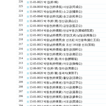
226
11-01-0021 박 집(朴 輯)
225
11-04-0018 박승간(朴承侃) 사성공(司成公)
224
11-04-0021 박승임(朴承任) 소고공(嘯皐公)
223
11-05-0848 박윤성(朴允誠) 송고공(松皐公)
222
11-06-0015 박 주(朴 洲) 정산공(鼎山公)
221
12-01-0010 박응천(朴應川) 감정공(監正公)
220
12-01-0014 박응순(朴應順) 반성부원군(潘城府院君)
219
12-01-0015 박응남(朴應男) 문정(文貞) 남일공(南逸公)
218
12-01-0015 박응남(朴應男)女 선조妃 의인왕후(懿仁王后)
217
12-01-0015 박응남(朴應男)女 조선 14대왕 선조(宣祖)
216
12-01-0016 박응복(朴應福) 졸헌공(拙軒公)
215
12-01-0020 박응인(朴應寅) 도정공(都正公)
214
12-04-0021 박 록(朴 漉) 취수옹(醉睡翁)
213
12-05-0342 박명회(朴明會) 어모공(御侮公)
212
12-06-0017 박 린(朴 璘) 청라공(靑蘿公)
211
12-06-0020 박 찬(朴 璨) 동곽자(東郭子)
210
13-01-0010 박동현(朴東賢) 활당공(活塘公)
209
13-01-0011 박동노(朴東老) 정자공(正字公)
208
13-01-0011 박동준(朴東俊) 도사공(都事公)
207
13-01-0011 박동호(朴東豪) 가선공(嘉善公)
206
13-01-0012 박동민(朴東民) 참봉공(參奉公)
205
13-01-0013 박동선(朴東善) 서포공(西浦公)
204