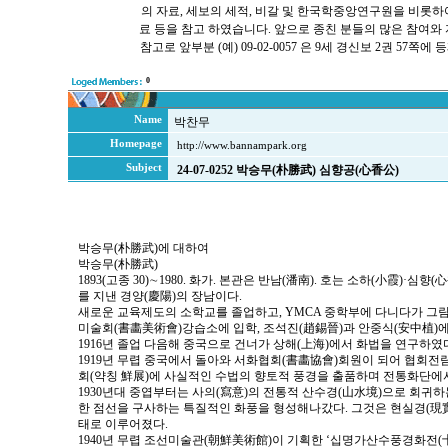
의 자료, 세보의 세적, 비갈 및 한국학중앙연구원을 비롯
료 등을 참고 하였습니다. 앞으로 종친 분들의 많은 참여와
참고로 앞부분 (예) 09-02-0057 은 9세 경신보 2권 57
0
Name
박찬무
Homepage
http://www.bannampark.org
Subject
24-07-0252 박승무(朴勝武) 심향공(心香公)
박승무(朴勝武)에 대하여
박승무(朴勝武)
1893(고종 30)∼1980. 화가. 본관은 반남(潘南). 호는 소하(小霞)·심향
를 지낸 경양(慶陽)의 장남이다.
새로운 교육제도의 소학교를 졸업하고, YMCA 중학부에 다니다가 그림에
미술회(書畵美術會)강습소에 입학, 조석진(趙錫晉)과 안중식(安中植)
1916년 졸업 다음해 중국으로 건너가 상해(上海)에서 화법을 연구하였
1919년 무렵 중국에서 돌아와 서화협회(書畵協會)회원이 되어 협회전람회
회(약칭 鮮展)에 사실적인 수법의 향토적 풍경을 출품하며 전통화단에
1930년대 중엽부터는 사의(寫意)의 전통적 산수경(山水境)으로 회귀
한 점선을 구사하는 특질적인 화풍을 형성해나갔다. 그것은 현실경(現實
태로 이루어졌다.
1940년 무렵 조선미술관(朝鮮美術館)이 기획한 ‘십명가산수풍경화전