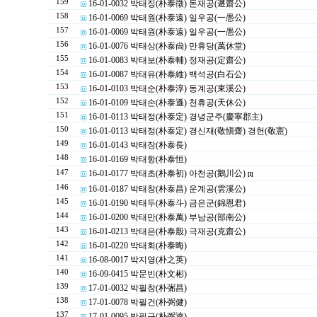
159
16-01-0032 박태징(朴泰徵) 돈재공(遯齋公)
158
16-01-0069 박태원(朴泰遠) 일우공(一愚公)
157
16-01-0069 박태원(朴泰遠) 일우공(一愚公)
156
16-01-0076 박태상(朴泰尙) 만휴당(萬休堂)
155
16-01-0083 박태보(朴泰輔) 정재공(定齋公)
154
16-01-0087 박태유(朴泰維) 백석공(白石公)
153
16-01-0103 박태순(朴泰淳) 동계공(東溪公)
152
16-01-0109 박태손(朴泰遜) 천휴공(天休公)
151
16-01-0113 박태정(朴泰定) 경녕군주(慶寧郡主)
150
16-01-0113 박태정(朴泰定) 경신재(敬愼齋) 경헌(敬憲)
149
16-01-0143 박태장(朴泰長)
148
16-01-0169 박태항(朴泰恒)
147
16-01-0177 박태초(朴泰初) 아천공(鵝川公)
[1]
146
16-01-0187 박태창(朴泰昌) 운계공(雲溪公)
145
16-01-0190 박태두(朴泰斗) 금은군(錦恩君)
144
16-01-0200 박태만(朴泰萬) 부남공(部南公)
143
16-01-0213 박태은(朴泰殷) 극재공(克齋公)
142
16-01-0220 박태회(朴泰晦)
141
16-08-0017 박지영(朴之英)
140
16-09-0415 박문빈(朴文彬)
139
17-01-0032 박필창(朴弻昌)
138
17-01-0078 박필건(朴弼健)
137
17-01-0095 박필규(朴弼逵)