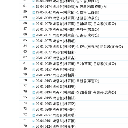
92
19-04-0169 박시원(朴時源) 일포공(逸圃公)
91
19-04-0174 박사건(朴師騫)女 민조현(閔祚顯) 처
90
19-05-0042 박승욱(朴承郁) 삼호재(三好齋)
89
20-01-0069 박종여(朴宗輿) 냉천공(冷泉公)
88
20-01-0070 박종경(朴宗慶) 돈암(敦巖) 문숙공(文肅公)
87
20-01-0070 박종보(朴宗輔) 충익공(忠翼公)
86
20-01-0071 박종희(朴宗喜) 만촌공(晩村公)
85
20-01-0075 박상로(朴相老)
84
20-01-0076 박종갑(朴宗甲) 삼춘방(三春坊) 문정공(文貞公)
83
20-01-0077 박상래(朴相來)
82
20-01-0087 박종길(朴宗吉)
81
20-01-0089 박종훈(朴宗薰) 두계(荳溪) 문정공(文貞公)
80
20-01-0157 박종겸(朴宗謙)
79
20-01-0192 박상면(朴相冕)
78
20-01-0193 박종덕(朴宗德) 효헌공(孝憲公)
77
20-01-0194 박상집(朴相集)
76
20-01-0194 박종악(朴宗岳) 창암(蒼巖) 충헌공(忠憲公)
75
20-01-0195 박상철(朴相喆)
74
20-01-0203 박종신(朴宗臣)
73
20-01-0209 박종휴(朴宗休)
72
20-01-0257 박종황(朴宗璜)
71
20-04-0101 박종희(朴宗禧)
70
20-04-0124 박면중(朴冕中)