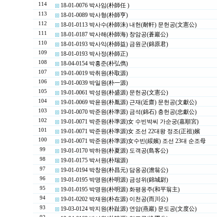
114
18-01-0076 박사임(朴師任 )
113
18-01-0089 박사형(朴師亨)
112
18-01-0113 박사수(朴師洙) 내헌(耐軒) 문헌공(文憲公)
111
18-01-0187 박사해(朴師海) 창암공(蒼巖公)
110
18-01-0193 박사익(朴師益) 금원군(錦原君)
109
18-01-0193 박사정(朴師正)
108
18-04-0154 박홍준(朴弘儁)
107
19-01-0019 박취원(朴取源)
106
19-01-0039 박일원(朴一源)
105
19-01-0061 박성원(朴盛源) 문헌공(文憲公)
104
19-01-0069 박윤원(朴胤源) 근재(近齋) 문헌공(文獻公)
103
19-01-0070 박준원(朴準源) 금석(錦石) 충헌공(忠獻公)
102
19-01-0071 박준원(朴準源)女 수빈박씨 가순궁(嘉順宮)
101
19-01-0071 박준원(朴準源)女 조선 22대왕 정조(正祖)嬪
100
19-01-0071 박준원(朴準源)女수빈(綏嬪) 조선 23대 순조母
99
19-01-0170 박하원(朴夏源) 도객공(島客公)
98
19-01-0175 박서원(朴瑞源)
97
19-01-0194 박창원(朴昌元) 담옹공(澹翁公)
96
19-01-0195 박명원(朴明源) 금성위(錦城尉)
95
19-01-0195 박명원(朴明源) 화평옹주(和平翁主)
94
19-01-0202 박재원(朴在源) 이천공(而川公)
93
19-03-0124 박지원(朴趾源) 연암(燕巖) 문도공(文度公)