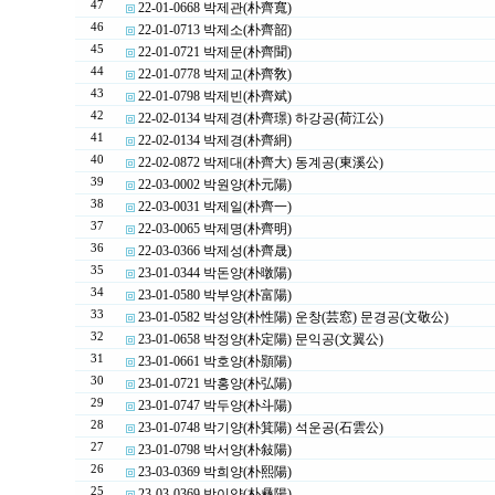
47
22-01-0668 박제관(朴齊寬)
46
22-01-0713 박제소(朴齊韶)
45
22-01-0721 박제문(朴齊聞)
44
22-01-0778 박제교(朴齊敎)
43
22-01-0798 박제빈(朴齊斌)
42
22-02-0134 박제경(朴齊璟) 하강공(荷江公)
41
22-02-0134 박제경(朴齊絅)
40
22-02-0872 박제대(朴齊大) 동계공(東溪公)
39
22-03-0002 박원양(朴元陽)
38
22-03-0031 박제일(朴齊一)
37
22-03-0065 박제명(朴齊明)
36
22-03-0366 박제성(朴齊晟)
35
23-01-0344 박돈양(朴暾陽)
34
23-01-0580 박부양(朴富陽)
33
23-01-0582 박성양(朴性陽) 운창(芸窓) 문경공(文敬公)
32
23-01-0658 박정양(朴定陽) 문익공(文翼公)
31
23-01-0661 박호양(朴顥陽)
30
23-01-0721 박홍양(朴弘陽)
29
23-01-0747 박두양(朴斗陽)
28
23-01-0748 박기양(朴箕陽) 석운공(石雲公)
27
23-01-0798 박서양(朴敍陽)
26
23-03-0369 박희양(朴熙陽)
25
23-03-0369 박이양(朴彝陽)