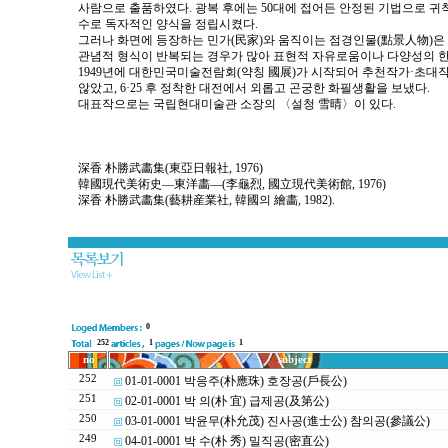
사람으로 출품하였다. 광복 후에는 50대에 접어든 안정된 기법으로 귀
수로 독자적인 양식을 정립시켰다.
그러나 화면에 등장하는 민가(民家)와 움직이는 점경인물(點景人物)
관념적 형식이 반복되는 경우가 많아 표현적 자유로움이나 다양성의 한
1949년에 대한민국미술전람회(약칭 國展)가 시작되어 추천작가·초
않았고, 6·25 후 정착한 대전에서 외롭고 곤궁한 화필생활을 보냈다.
대표작으로는 국립현대미술관 소장의 〈설청 雪晴〉이 있다.
深香 朴勝武畵集(東亞日報社, 1976)
韓國現代美術史―東洋畵―(李龜烈, 國立現代美術館, 1976)
深香 朴勝武畵集(藝耕産業社, 韓國의 繪畵, 1982).
0
252
1
1
no
subject
252
01-01-0001 박응주(朴應珠) 호장공(戶長公)
251
02-01-0001 박 의(朴 宜) 급제공(及第公)
250
03-01-0001 박윤무(朴允茂) 진사공(進士公) 참의공(參議公)
249
04-01-0001 박 수(朴 秀) 밀직공(密直公)