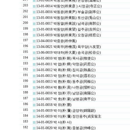
13-01-0014 박동도(朴東燾) 온양공(溫陽公)
203
13-01-0014 박동언(朴東彦 ) 시정공(寺正公)
202
13-01-0016 박동윤(朴東尹) 부솔공(副率公)
201
13-01-0016 박동점(朴東點) 토산공(兎山公)
200
13-01-0017 박동열(朴東說) 남곽공(南郭公)
199
13-01-0018 박동망(朴東望) 길주공(吉州公)
198
13-01-0019 박동량(朴東亮) 오창공(梧窓公)
197
13-04-0010 박중윤(朴仲胤)
196
13-04-0021 박회무(朴檜茂) 육우당(六友堂)
195
13-06-0019 박대하(朴大夏) 송곡공(松谷公)
194
14-01-0010 박 병(朴 炳) 목사공(牧使公)
193
14-01-0011 박 엽(朴 燁) 약창공(葯窓公)
192
14-01-0012 박 휘(朴 煇) 집의공(執義公)
191
14-01-0013 박 정(朴 炡) 하석공(霞石公)
190
14-01-0013 박 환(朴 煥) 동추공(同樞公)
189
14-01-0014 박 황(朴 潢) 나헌공(懦軒公)
188
14-01-0016 박 정(朴 渟) 남양공(南陽公)
187
14-01-0017 박 호(朴 濠) 남평공(南平公)
186
14-01-0018 박 유(朴 瀏)
185
14-01-0019 박 미(朴 瀰) 금양위(錦陽尉)
184
14-01-0019 박 미(朴 瀰) 정안옹주(貞安翁主
183
14-01-0020 박 사(朴 사)
182
14-01-0020 박 의(朴 漪) 중봉공(仲峰公)