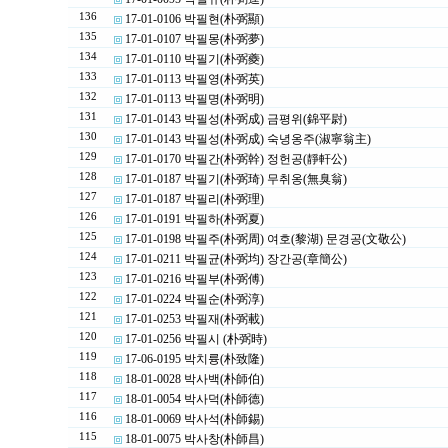
136
17-01-0106 박필현(朴弼顯)
135
17-01-0107 박필몽(朴弼夢)
134
17-01-0110 박필기(朴弼夔)
133
17-01-0113 박필영(朴弼英)
132
17-01-0113 박필명(朴弼明)
131
17-01-0143 박필성(朴弼成) 금평위(錦平尉)
130
17-01-0143 박필성(朴弼成) 숙녕옹주(淑寧翁主)
129
17-01-0170 박필간(朴弼幹) 정헌공(靜軒公)
128
17-01-0187 박필기(朴弼琦) 무취옹(無臭翁)
127
17-01-0187 박필리(朴弼理)
126
17-01-0191 박필하(朴弼夏)
125
17-01-0198 박필주(朴弼周) 여호(黎湖) 문경공(文敬公)
124
17-01-0211 박필균(朴弼均) 장간공(章簡公)
123
17-01-0216 박필부(朴弼傅)
122
17-01-0224 박필순(朴弼淳)
121
17-01-0253 박필재(朴弼載)
120
17-01-0256 박필시 (朴弼時)
119
17-06-0195 박치륭(朴致隆)
118
18-01-0028 박사백(朴師伯)
117
18-01-0054 박사덕(朴師德)
116
18-01-0069 박사석(朴師錫)
115
18-01-0075 박사창(朴師昌)