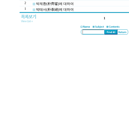
2
박제환(朴齊瓛)에 대하여
1
박태서(朴泰緖)에 대하여
1