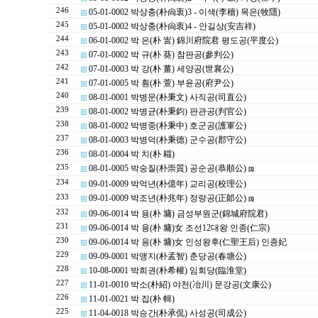
246
05-01-0002 박상충(朴尙衷)3 - 이색(李穡) 목은(牧隱)
245
05-01-0002 박상충(朴尙衷)4 - 안길상(安吉祥)
244
06-01-0002 박 은(朴 訔) 錦川府院君 평도공(平度公)
243
07-01-0002 박 규(朴 葵) 참판공(參判公)
242
07-01-0003 박 강(朴 薑) 세양공(世襄公)
241
07-01-0005 박 훤(朴 萱) 부윤공(府尹公)
240
08-01-0001 박병문(朴秉文) 사직공(司直公)
239
08-01-0002 박병균(朴秉鈞) 판관공(判官公)
238
08-01-0002 박병중(朴秉中) 호군공(護軍公)
237
08-01-0003 박병덕(朴秉德) 군수공(郡守公)
236
08-01-0004 박 치(朴 䎩)
235
08-01-0005 박숭질(朴崇質) 공순공(恭順公)
[1]
234
09-01-0009 박억년(朴億年) 교리공(校理公)
233
09-01-0009 박조년(朴兆年) 정랑공(正郞公)
[1]
232
09-06-0014 박 용(朴 墉) 금성부원군(錦城府院君)
231
09-06-0014 박 용(朴 墉)女 조선12대왕 인종(仁宗)
230
09-06-0014 박 용(朴 墉)女 인성왕후(仁聖王后) 인종妃
229
09-09-0001 박맹지(朴孟智) 춘당공(春塘公)
228
10-08-0001 박희권(朴希權) 임회당(臨淮堂)
227
11-01-0010 박소(朴紹) 야천(冶川) 문강공(文康公)
226
11-01-0021 박 집(朴 輯)
225
11-04-0018 박승간(朴承侃) 사성공(司成公)