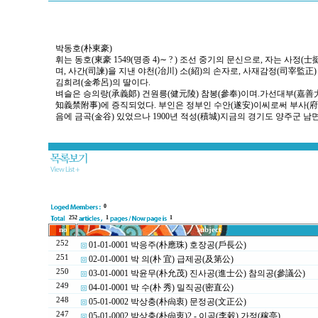
박동호(朴東豪)
휘는 동호(東豪 1549(명종 4)∼ ? ) 조선 중기의 문신으로, 자는 사정(
며, 사간(司諫)을 지낸 야천(冶川) 소(紹)의 손자로, 사재감정(司宰監正
김희려(金希呂)의 딸이다.
벼슬은 승의랑(承義郞) 건원릉(健元陵) 참봉(參奉)이며.가선대부(嘉善大
知義禁附事)에 증직되었다. 부인은 정부인 수안(遂安)이씨로써 부사(府
음에 금곡(金谷) 있었으나 1900년 적성(積城)지금의 경기도 양주군 남
0
252
1
1
no
subject
252
01-01-0001 박응주(朴應珠) 호장공(戶長公)
251
02-01-0001 박 의(朴 宜) 급제공(及第公)
250
03-01-0001 박윤무(朴允茂) 진사공(進士公) 참의공(參議公)
249
04-01-0001 박 수(朴 秀) 밀직공(密直公)
248
05-01-0002 박상충(朴尙衷) 문정공(文正公)
247
05-01-0002 박상충(朴尙衷)2 - 이곡(李穀) 가정(稼亭)