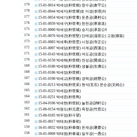
179
15-01-0014 박세상(朴世相) 창수공(倉守公)
178
15-01-0044 박세지(朴世墀)女 이경(李璟)처
177
15-01-0054 박세기(朴世耆) 둔촌공(遯村公)
176
15-01-0059 박세구(朴世耉) 한천공(寒泉送)
175
15-01-0060 박세성(朴世城) 승지공(承旨公0
174
15-01-0076 박세견(朴世堅) 단애공(湍厓公) 고옹(痼翁)
173
15-01-0083 박세후(朴世垕) 시정공(寺正公)
172
15-01-0097 박세당(朴世堂) 서계공(西溪公)
171
15-01-0143 박세모(朴世模) 여도공(汝道公)
170
15-01-0150 박세해(朴世楷) 찬성공(贊成公)
169
15-01-0180 박세량(朴世樑) 생불공(生佛公)
168
15-01-0186 박세장(朴世樟)
167
15-01-0190 박세교(朴世橋) 경력공(經歷公)
166
15-01-0213 박세채(朴世采) 현석(玄石) 문순공(文純公)
165
15-01-0223 박세집(朴世集)
164
15-01-0251 박세준(朴世雋)
163
15-04-0106 박세현(朴世鉉) 눌헌공(訥軒公)
162
15-06-0154 박원도(朴元度) 죽창공(竹窓公)
161
15-06-0185 박두망(朴斗望)
160
16-01-0017 박태초(朴泰初)
159
16-01-0032 박태징(朴泰徵) 돈재공(遯齋公)
158
16-01-0069 박태원(朴泰遠) 일우공(一愚公)