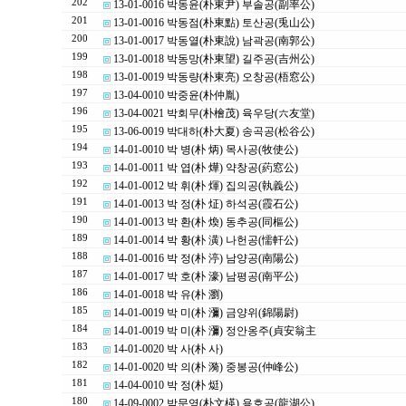
202
13-01-0016 박동윤(朴東尹) 부솔공(副率公)
201
13-01-0016 박동점(朴東點) 토산공(兎山公)
200
13-01-0017 박동열(朴東說) 남곽공(南郭公)
199
13-01-0018 박동망(朴東望) 길주공(吉州公)
198
13-01-0019 박동량(朴東亮) 오창공(梧窓公)
197
13-04-0010 박중윤(朴仲胤)
196
13-04-0021 박회무(朴檜茂) 육우당(六友堂)
195
13-06-0019 박대하(朴大夏) 송곡공(松谷公)
194
14-01-0010 박 병(朴 炳) 목사공(牧使公)
193
14-01-0011 박 엽(朴 燁) 약창공(葯窓公)
192
14-01-0012 박 휘(朴 煇) 집의공(執義公)
191
14-01-0013 박 정(朴 炡) 하석공(霞石公)
190
14-01-0013 박 환(朴 煥) 동추공(同樞公)
189
14-01-0014 박 황(朴 潢) 나헌공(懦軒公)
188
14-01-0016 박 정(朴 渟) 남양공(南陽公)
187
14-01-0017 박 호(朴 濠) 남평공(南平公)
186
14-01-0018 박 유(朴 瀏)
185
14-01-0019 박 미(朴 瀰) 금양위(錦陽尉)
184
14-01-0019 박 미(朴 瀰) 정안옹주(貞安翁主
183
14-01-0020 박 사(朴 사)
182
14-01-0020 박 의(朴 漪) 중봉공(仲峰公)
181
14-04-0010 박 정(朴 烶)
180
14-09-0002 박문영(朴文楧) 용호공(龍湖公)