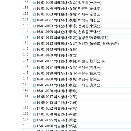
157
16-01-0069 박태원(朴泰遠) 일우공(一愚公)
156
16-01-0076 박태상(朴泰尙) 만휴당(萬休堂)
155
16-01-0083 박태보(朴泰輔) 정재공(定齋公)
154
16-01-0087 박태유(朴泰維) 백석공(白石公)
153
16-01-0103 박태순(朴泰淳) 동계공(東溪公)
152
16-01-0109 박태손(朴泰遜) 천휴공(天休公)
151
16-01-0113 박태정(朴泰定) 경녕군주(慶寧郡主)
150
16-01-0113 박태정(朴泰定) 경신재(敬愼齋) 경헌(敬憲)
149
16-01-0143 박태장(朴泰長)
148
16-01-0169 박태항(朴泰恒)
147
16-01-0177 박태초(朴泰初) 아천공(鵝川公)
[1]
146
16-01-0187 박태창(朴泰昌) 운계공(雲溪公)
145
16-01-0190 박태두(朴泰斗) 금은군(錦恩君)
144
16-01-0200 박태만(朴泰萬) 부남공(部南公)
143
16-01-0213 박태은(朴泰殷) 극재공(克齋公)
142
16-01-0220 박태회(朴泰晦)
141
16-08-0017 박지영(朴之英)
140
16-09-0415 박문빈(朴文彬)
139
17-01-0032 박필창(朴弻昌)
138
17-01-0078 박필건(朴弼健)
137
17-01-0095 박필규(朴弼逵)
136
17-01-0106 박필현(朴弼顯)