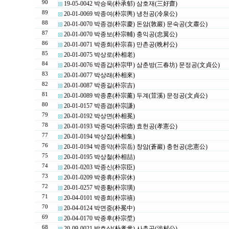
90
19-05-0042 박승욱(朴承郁) 삼호재(三好齋)
89
20-01-0069 박종여(朴宗輿) 냉천공(冷泉公)
88
20-01-0070 박종경(朴宗慶) 돈암(敦巖) 문숙공(文肅公)
87
20-01-0070 박종보(朴宗輔) 충익공(忠翼公)
86
20-01-0071 박종희(朴宗喜) 만촌공(晩村公)
85
20-01-0075 박상로(朴相老)
84
20-01-0076 박종갑(朴宗甲) 삼춘방(三春坊) 문정공(文貞公)
83
20-01-0077 박상래(朴相來)
82
20-01-0087 박종길(朴宗吉)
81
20-01-0089 박종훈(朴宗薰) 두계(荳溪) 문정공(文貞公)
80
20-01-0157 박종겸(朴宗謙)
79
20-01-0192 박상면(朴相冕)
78
20-01-0193 박종덕(朴宗德) 효헌공(孝憲公)
77
20-01-0194 박상집(朴相集)
76
20-01-0194 박종악(朴宗岳) 창암(蒼巖) 충헌공(忠憲公)
75
20-01-0195 박상철(朴相喆)
74
20-01-0203 박종신(朴宗臣)
73
20-01-0209 박종휴(朴宗休)
72
20-01-0257 박종황(朴宗璜)
71
20-04-0101 박종희(朴宗禧)
70
20-04-0124 박면중(朴冕中)
69
20-04-0170 박종후(朴宗垕)
68
20-09-0021 박효삼(朴孝參) 사촌공(涉村公)