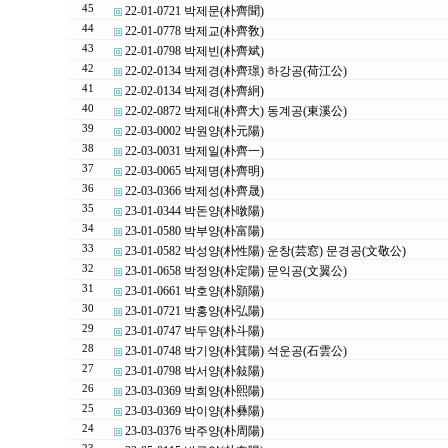
45
22-01-0721 박제문(朴齊聞)
44
22-01-0778 박제교(朴齊敎)
43
22-01-0798 박제빈(朴齊斌)
42
22-02-0134 박제경(朴齊璟) 하강공(荷江公)
41
22-02-0134 박제경(朴齊絅)
40
22-02-0872 박제대(朴齊大) 동계공(東溪公)
39
22-03-0002 박원양(朴元陽)
38
22-03-0031 박제일(朴齊一)
37
22-03-0065 박제명(朴齊明)
36
22-03-0366 박제성(朴齊晟)
35
23-01-0344 박돈양(朴暾陽)
34
23-01-0580 박부양(朴富陽)
33
23-01-0582 박성양(朴性陽) 운창(芸窓) 문경공(文敬公)
32
23-01-0658 박정양(朴定陽) 문익공(文翼公)
31
23-01-0661 박호양(朴顥陽)
30
23-01-0721 박홍양(朴弘陽)
29
23-01-0747 박두양(朴斗陽)
28
23-01-0748 박기양(朴箕陽) 석운공(石雲公)
27
23-01-0798 박서양(朴敍陽)
26
23-03-0369 박희양(朴熙陽)
25
23-03-0369 박이양(朴彝陽)
24
23-03-0376 박주양(朴周陽)