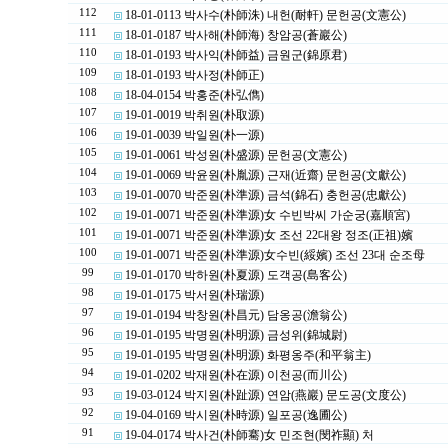
112
18-01-0113 박사수(朴師洙) 내헌(耐軒) 문헌공(文憲公)
111
18-01-0187 박사해(朴師海) 창암공(蒼巖公)
110
18-01-0193 박사익(朴師益) 금원군(錦原君)
109
18-01-0193 박사정(朴師正)
108
18-04-0154 박홍준(朴弘儁)
107
19-01-0019 박취원(朴取源)
106
19-01-0039 박일원(朴一源)
105
19-01-0061 박성원(朴盛源) 문헌공(文憲公)
104
19-01-0069 박윤원(朴胤源) 근재(近齋) 문헌공(文獻公)
103
19-01-0070 박준원(朴準源) 금석(錦石) 충헌공(忠獻公)
102
19-01-0071 박준원(朴準源)女 수빈박씨 가순궁(嘉順宮)
101
19-01-0071 박준원(朴準源)女 조선 22대왕 정조(正祖)嬪
100
19-01-0071 박준원(朴準源)女수빈(綏嬪) 조선 23대 순조母
99
19-01-0170 박하원(朴夏源) 도객공(島客公)
98
19-01-0175 박서원(朴瑞源)
97
19-01-0194 박창원(朴昌元) 담옹공(澹翁公)
96
19-01-0195 박명원(朴明源) 금성위(錦城尉)
95
19-01-0195 박명원(朴明源) 화평옹주(和平翁主)
94
19-01-0202 박재원(朴在源) 이천공(而川公)
93
19-03-0124 박지원(朴趾源) 연암(燕巖) 문도공(文度公)
92
19-04-0169 박시원(朴時源) 일포공(逸圃公)
91
19-04-0174 박사건(朴師騫)女 민조현(閔祚顯) 처