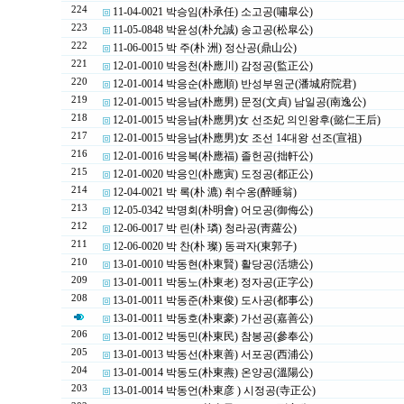
224
11-04-0021 박승임(朴承任) 소고공(嘯皐公)
223
11-05-0848 박윤성(朴允誠) 송고공(松皐公)
222
11-06-0015 박 주(朴 洲) 정산공(鼎山公)
221
12-01-0010 박응천(朴應川) 감정공(監正公)
220
12-01-0014 박응순(朴應順) 반성부원군(潘城府院君)
219
12-01-0015 박응남(朴應男) 문정(文貞) 남일공(南逸公)
218
12-01-0015 박응남(朴應男)女 선조妃 의인왕후(懿仁王后)
217
12-01-0015 박응남(朴應男)女 조선 14대왕 선조(宣祖)
216
12-01-0016 박응복(朴應福) 졸헌공(拙軒公)
215
12-01-0020 박응인(朴應寅) 도정공(都正公)
214
12-04-0021 박 록(朴 漉) 취수옹(醉睡翁)
213
12-05-0342 박명회(朴明會) 어모공(御侮公)
212
12-06-0017 박 린(朴 璘) 청라공(靑蘿公)
211
12-06-0020 박 찬(朴 璨) 동곽자(東郭子)
210
13-01-0010 박동현(朴東賢) 활당공(活塘公)
209
13-01-0011 박동노(朴東老) 정자공(正字公)
208
13-01-0011 박동준(朴東俊) 도사공(都事公)
13-01-0011 박동호(朴東豪) 가선공(嘉善公)
206
13-01-0012 박동민(朴東民) 참봉공(參奉公)
205
13-01-0013 박동선(朴東善) 서포공(西浦公)
204
13-01-0014 박동도(朴東燾) 온양공(溫陽公)
203
13-01-0014 박동언(朴東彦 ) 시정공(寺正公)