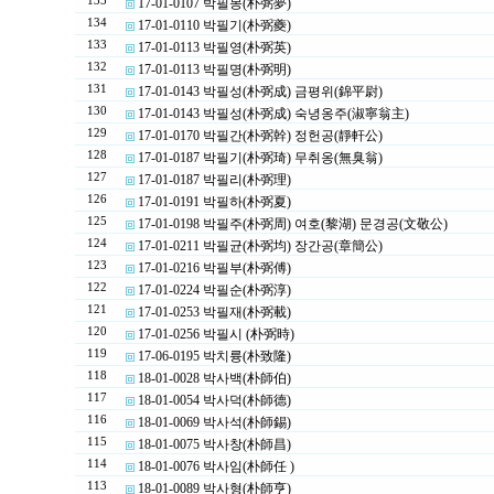
135
17-01-0107 박필몽(朴弼夢)
134
17-01-0110 박필기(朴弼夔)
133
17-01-0113 박필영(朴弼英)
132
17-01-0113 박필명(朴弼明)
131
17-01-0143 박필성(朴弼成) 금평위(錦平尉)
130
17-01-0143 박필성(朴弼成) 숙녕옹주(淑寧翁主)
129
17-01-0170 박필간(朴弼幹) 정헌공(靜軒公)
128
17-01-0187 박필기(朴弼琦) 무취옹(無臭翁)
127
17-01-0187 박필리(朴弼理)
126
17-01-0191 박필하(朴弼夏)
125
17-01-0198 박필주(朴弼周) 여호(黎湖) 문경공(文敬公)
124
17-01-0211 박필균(朴弼均) 장간공(章簡公)
123
17-01-0216 박필부(朴弼傅)
122
17-01-0224 박필순(朴弼淳)
121
17-01-0253 박필재(朴弼載)
120
17-01-0256 박필시 (朴弼時)
119
17-06-0195 박치륭(朴致隆)
118
18-01-0028 박사백(朴師伯)
117
18-01-0054 박사덕(朴師德)
116
18-01-0069 박사석(朴師錫)
115
18-01-0075 박사창(朴師昌)
114
18-01-0076 박사임(朴師任 )
113
18-01-0089 박사형(朴師亨)