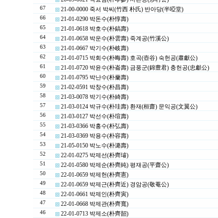
67
21-00-0000 죽서 박씨(竹西 朴氏) 반아당(半啞堂)
66
21-01-0290 박돈수(朴惇壽)
65
21-01-0618 박호수(朴鎬壽)
64
21-01-0658 박운수(朴雲壽) 죽계공(竹溪公)
63
21-01-0667 박기수(朴岐壽)
62
21-01-0715 박회수(朴晦壽) 호곡(壺谷) 숙헌공(肅獻公)
61
21-01-0720 박윤수(朴崙壽) 금풍군(錦豊君) 충헌공(忠獻公)
60
21-01-0795 박난수(朴蘭壽)
59
21-02-0591 박창수(朴昌壽)
58
21-03-0078 박기수(朴綺壽)
57
21-03-0124 박규수(朴珪壽) 환재(桓齋) 문익공(文翼公)
56
21-03-0127 박선수(朴瑄壽)
55
21-03-0366 박홍수(朴弘壽)
54
21-03-0369 박용수(朴容壽)
53
21-05-0150 박노수(朴潞壽)
52
22-01-0275 박제선(朴齊璿)
51
22-01-0580 박제순(朴齊純) 평재공(平齋公)
50
22-01-0659 박제헌(朴齊憲)
49
22-01-0659 박제근(朴齊近) 경암공(敬菴公)
48
22-01-0661 박제인(朴齊寅)
47
22-01-0668 박제관(朴齊寬)
46
22-01-0713 박제소(朴齊韶)