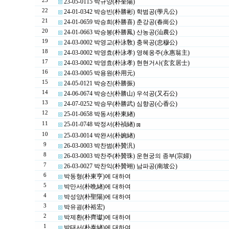
23
23-05-0115 박규양(朴奎陽)
22
24-01-0342 박승빈(朴勝彬) 학범공(學凡公)
21
24-01-0659 박승희(朴勝喜) 춘강공(春崗公)
20
24-01-0663 박승봉(朴勝鳳) 산농공(汕農公)
19
24-03-0002 박영교(朴泳敎) 충목공(忠穆公)
18
24-03-0002 박영효(朴泳孝) 영혜옹주(永惠翁主)
17
24-03-0002 박영효(朴泳孝) 현현거사(玄玄居士)
16
24-03-0005 박용원(朴用元)
15
24-05-0121 박승진(朴勝振)
14
24-06-0674 박승산(朴勝山) 우석공(又石公)
13
24-07-0252 박승무(朴勝武) 심향공(心香公)
12
25-01-0658 박동서(朴東緖)
11
25-01-0748 박정서(朴禎緖)
[1]
10
25-03-0014 박완서(朴婉緖)
9
26-03-0003 박찬범(朴贊汎)
8
26-03-0003 박찬주(朴贊珠) 운현궁의 종부(宗婦)
7
26-03-0027 박찬익(朴贊翊) 남파공(南坡公)
6
박동형(朴東亨)에 대하여
5
박만서(朴晩緖)에 대하여
4
박성양(朴聖陽)에 대하여
3
박유굉(朴裕宏)
2
박제환(朴齊瓛)에 대하여
1
박태서(朴泰緖)에 대하여