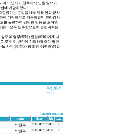
게 되어 이인좌가 청주에서 난을 일으키
반란에 가담하였다.
모집한다는 구실을 내세워 태인의 군사
반란에 가담하기로 약속하였던 전라감사
태도를 돌변하여 냉담한 반응을 보이면
부하들이 모두 도주함으로써 반란계획은
 상주의 영장(營將) 한랄(韓㻋)에게 사
하고 모두 이 반란에 가담하였으며 평안
아들 사제(師濟)와 함께 참수(斬首)되었
name
date
hit
vote
2010/07/03
5979
0
박찬무
2010/07/03
4183
0
박찬무