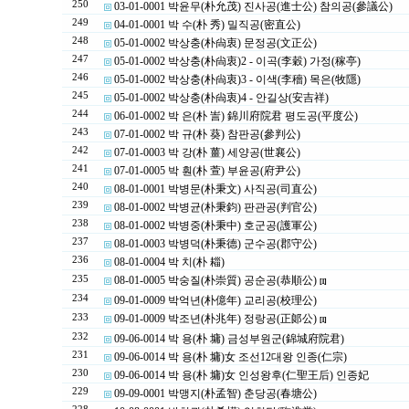
250
03-01-0001 박윤무(朴允茂) 진사공(進士公) 참의공(參議公)
249
04-01-0001 박 수(朴 秀) 밀직공(密直公)
248
05-01-0002 박상충(朴尙衷) 문정공(文正公)
247
05-01-0002 박상충(朴尙衷)2 - 이곡(李穀) 가정(稼亭)
246
05-01-0002 박상충(朴尙衷)3 - 이색(李穡) 목은(牧隱)
245
05-01-0002 박상충(朴尙衷)4 - 안길상(安吉祥)
244
06-01-0002 박 은(朴 訔) 錦川府院君 평도공(平度公)
243
07-01-0002 박 규(朴 葵) 참판공(參判公)
242
07-01-0003 박 강(朴 薑) 세양공(世襄公)
241
07-01-0005 박 훤(朴 萱) 부윤공(府尹公)
240
08-01-0001 박병문(朴秉文) 사직공(司直公)
239
08-01-0002 박병균(朴秉鈞) 판관공(判官公)
238
08-01-0002 박병중(朴秉中) 호군공(護軍公)
237
08-01-0003 박병덕(朴秉德) 군수공(郡守公)
236
08-01-0004 박 치(朴 䎩)
235
08-01-0005 박숭질(朴崇質) 공순공(恭順公)
[1]
234
09-01-0009 박억년(朴億年) 교리공(校理公)
233
09-01-0009 박조년(朴兆年) 정랑공(正郞公)
[1]
232
09-06-0014 박 용(朴 墉) 금성부원군(錦城府院君)
231
09-06-0014 박 용(朴 墉)女 조선12대왕 인종(仁宗)
230
09-06-0014 박 용(朴 墉)女 인성왕후(仁聖王后) 인종妃
229
09-09-0001 박맹지(朴孟智) 춘당공(春塘公)