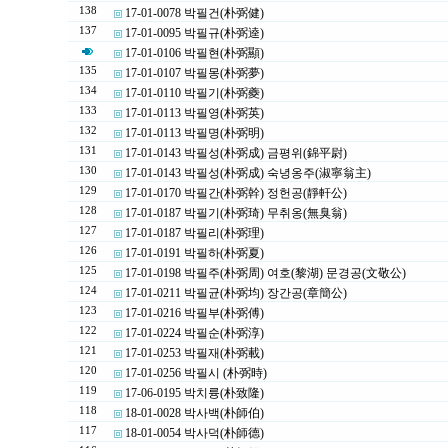
138
17-01-0078 박필건(朴弼健)
137
17-01-0095 박필규(朴弼逵)
17-01-0106 박필현(朴弼顯)
135
17-01-0107 박필몽(朴弼夢)
134
17-01-0110 박필기(朴弼夔)
133
17-01-0113 박필영(朴弼英)
132
17-01-0113 박필명(朴弼明)
131
17-01-0143 박필성(朴弼成) 금평위(錦平尉)
130
17-01-0143 박필성(朴弼成) 숙녕옹주(淑寧翁主)
129
17-01-0170 박필간(朴弼幹) 정헌공(靜軒公)
128
17-01-0187 박필기(朴弼琦) 무취옹(無臭翁)
127
17-01-0187 박필리(朴弼理)
126
17-01-0191 박필하(朴弼夏)
125
17-01-0198 박필주(朴弼周) 여호(黎湖) 문경공(文敬公)
124
17-01-0211 박필균(朴弼均) 장간공(章簡公)
123
17-01-0216 박필부(朴弼傅)
122
17-01-0224 박필순(朴弼淳)
121
17-01-0253 박필재(朴弼載)
120
17-01-0256 박필시 (朴弼時)
119
17-06-0195 박치륭(朴致隆)
118
18-01-0028 박사백(朴師伯)
117
18-01-0054 박사덕(朴師德)