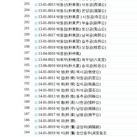
205
13-01-0013 박동선(朴東善) 서포공(西浦公)
204
13-01-0014 박동도(朴東燾) 온양공(溫陽公)
203
13-01-0014 박동언(朴東彦 ) 시정공(寺正公)
202
13-01-0016 박동윤(朴東尹) 부솔공(副率公)
201
13-01-0016 박동점(朴東點) 토산공(兎山公)
200
13-01-0017 박동열(朴東說) 남곽공(南郭公)
199
13-01-0018 박동망(朴東望) 길주공(吉州公)
198
13-01-0019 박동량(朴東亮) 오창공(梧窓公)
197
13-04-0010 박중윤(朴仲胤)
196
13-04-0021 박회무(朴檜茂) 육우당(六友堂)
195
13-06-0019 박대하(朴大夏) 송곡공(松谷公)
194
14-01-0010 박 병(朴 炳) 목사공(牧使公)
193
14-01-0011 박 엽(朴 燁) 약창공(葯窓公)
192
14-01-0012 박 휘(朴 煇) 집의공(執義公)
191
14-01-0013 박 정(朴 炡) 하석공(霞石公)
190
14-01-0013 박 환(朴 煥) 동추공(同樞公)
189
14-01-0014 박 황(朴 潢) 나헌공(懦軒公)
188
14-01-0016 박 정(朴 渟) 남양공(南陽公)
187
14-01-0017 박 호(朴 濠) 남평공(南平公)
186
14-01-0018 박 유(朴 瀏)
185
14-01-0019 박 미(朴 瀰) 금양위(錦陽尉)
184
14-01-0019 박 미(朴 瀰) 정안옹주(貞安翁主