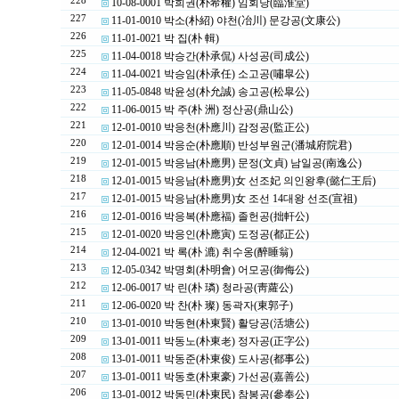
228
10-08-0001 박희권(朴希權) 임회당(臨淮堂)
227
11-01-0010 박소(朴紹) 야천(冶川) 문강공(文康公)
226
11-01-0021 박 집(朴 輯)
225
11-04-0018 박승간(朴承侃) 사성공(司成公)
224
11-04-0021 박승임(朴承任) 소고공(嘯皐公)
223
11-05-0848 박윤성(朴允誠) 송고공(松皐公)
222
11-06-0015 박 주(朴 洲) 정산공(鼎山公)
221
12-01-0010 박응천(朴應川) 감정공(監正公)
220
12-01-0014 박응순(朴應順) 반성부원군(潘城府院君)
219
12-01-0015 박응남(朴應男) 문정(文貞) 남일공(南逸公)
218
12-01-0015 박응남(朴應男)女 선조妃 의인왕후(懿仁王后)
217
12-01-0015 박응남(朴應男)女 조선 14대왕 선조(宣祖)
216
12-01-0016 박응복(朴應福) 졸헌공(拙軒公)
215
12-01-0020 박응인(朴應寅) 도정공(都正公)
214
12-04-0021 박 록(朴 漉) 취수옹(醉睡翁)
213
12-05-0342 박명회(朴明會) 어모공(御侮公)
212
12-06-0017 박 린(朴 璘) 청라공(靑蘿公)
211
12-06-0020 박 찬(朴 璨) 동곽자(東郭子)
210
13-01-0010 박동현(朴東賢) 활당공(活塘公)
209
13-01-0011 박동노(朴東老) 정자공(正字公)
208
13-01-0011 박동준(朴東俊) 도사공(都事公)
207
13-01-0011 박동호(朴東豪) 가선공(嘉善公)
206
13-01-0012 박동민(朴東民) 참봉공(參奉公)