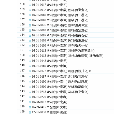
160
16-01-0017 박태초(朴泰初)
159
16-01-0032 박태징(朴泰徵) 돈재공(遯齋公)
158
16-01-0069 박태원(朴泰遠) 일우공(一愚公)
157
16-01-0069 박태원(朴泰遠) 일우공(一愚公)
156
16-01-0076 박태상(朴泰尙) 만휴당(萬休堂)
155
16-01-0083 박태보(朴泰輔) 정재공(定齋公)
154
16-01-0087 박태유(朴泰維) 백석공(白石公)
153
16-01-0103 박태순(朴泰淳) 동계공(東溪公)
152
16-01-0109 박태손(朴泰遜) 천휴공(天休公)
151
16-01-0113 박태정(朴泰定) 경녕군주(慶寧郡主)
150
16-01-0113 박태정(朴泰定) 경신재(敬愼齋) 경헌(敬憲)
149
16-01-0143 박태장(朴泰長)
148
16-01-0169 박태항(朴泰恒)
147
16-01-0177 박태초(朴泰初) 아천공(鵝川公)
[1]
146
16-01-0187 박태창(朴泰昌) 운계공(雲溪公)
145
16-01-0190 박태두(朴泰斗) 금은군(錦恩君)
144
16-01-0200 박태만(朴泰萬) 부남공(部南公)
143
16-01-0213 박태은(朴泰殷) 극재공(克齋公)
142
16-01-0220 박태회(朴泰晦)
141
16-08-0017 박지영(朴之英)
140
16-09-0415 박문빈(朴文彬)
139
17-01-0032 박필창(朴弻昌)