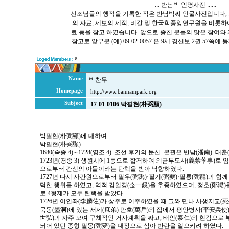
::: 반남박 인명사전 ::::::
선조님들의 행적을 기록한 작은 반남박씨 인물사전입니다, 
의 자료, 세보의 세적, 비갈 및 한국학중앙연구원을 비롯
료 등을 참고 하였습니다. 앞으로 종친 분들의 많은 참여와
참고로 앞부분 (예) 09-02-0057 은 9세 경신보 2권 57
0
Name
박찬무
Homepage
http://www.bannampark.org
Subject
17-01-0106 박필현(朴弼顯)
박필현(朴弼顯)에 대하여
박필현(朴弼顯)
1680(숙종 4)∼1728(영조 4). 조선 후기의 문신. 본관은 반남(潘南). 태
1723년(경종 3) 생원시에 1등으로 합격하여 의금부도사(義禁莩事)로 
으로부터 간신의 아들이라는 탄핵을 받아 낙향하였다.
1727년 다시 사간원으로부터 필우(弼禹)·필기(弼蘷)·필룡(弼龍)과 함
덕한 행위를 하였고, 역적 김일경(金一鏡)을 추종하였으며, 정호(鄭澔
로 4형제가 모두 탄핵을 받았다.
1726년 이인좌(李麟佐)가 상주로 이주하였을 때 그와 만나 사생지교(
묵동(墨洞)에 있는 서제(庶弟) 만호(萬戶)의 집에서 평안병사(平安兵使)
世弘)과 자주 모여 구체적인 거사계획을 짜고, 태인(泰仁)의 현감으로 
되어 있던 종형 필몽(弼夢)을 대장으로 삼아 반란을 일으키려 하였다.