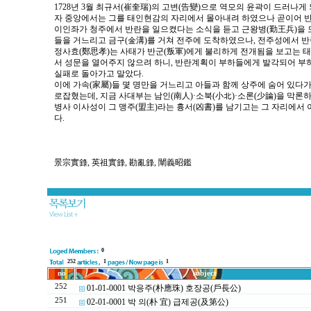
1728년 3월 최규서(崔奎瑞)의 고변(告變)으로 역모의 윤곽이 드러나
자 중앙에서는 그를 태인현감의 자리에서 몰아내려 하였으나 곧이어 
이인좌가 청주에서 반란을 일으켰다는 소식을 듣고 근왕병(勤王兵)을 
들을 거느리고 금구(金溝)를 거쳐 전주에 도착하였으나, 전주성에서 
정사효(鄭思孝)는 사태가 반군(叛軍)에게 불리하게 전개됨을 보고는 
서 성문을 열어주지 않으려 하니, 반란계획이 부하들에게 발각되어 
실패로 돌아가고 말았다.
이에 가속(家屬)들 몇 명만을 거느리고 아들과 함께 상주에 숨어 있다가
로잡혔는데, 지금 사대부는 남인(南人)·소북(小北)·소론(少論)을 막론
병사 이사성이 그 맹주(盟主)라는 흉서(凶書)를 남기고는 그 자리에서 
다.
景宗實錄, 英祖實錄, 勘亂錄, 闡義昭鑑
0
252
1
1
no
subject
252
01-01-0001 박응주(朴應珠) 호장공(戶長公)
251
02-01-0001 박 의(朴 宜) 급제공(及第公)