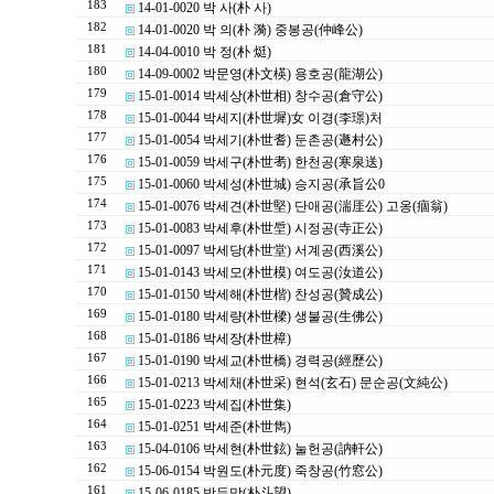
183
14-01-0020 박 사(朴 사)
182
14-01-0020 박 의(朴 漪) 중봉공(仲峰公)
181
14-04-0010 박 정(朴 烶)
180
14-09-0002 박문영(朴文楧) 용호공(龍湖公)
179
15-01-0014 박세상(朴世相) 창수공(倉守公)
178
15-01-0044 박세지(朴世墀)女 이경(李璟)처
177
15-01-0054 박세기(朴世耆) 둔촌공(遯村公)
176
15-01-0059 박세구(朴世耉) 한천공(寒泉送)
175
15-01-0060 박세성(朴世城) 승지공(承旨公0
174
15-01-0076 박세견(朴世堅) 단애공(湍厓公) 고옹(痼翁)
173
15-01-0083 박세후(朴世垕) 시정공(寺正公)
172
15-01-0097 박세당(朴世堂) 서계공(西溪公)
171
15-01-0143 박세모(朴世模) 여도공(汝道公)
170
15-01-0150 박세해(朴世楷) 찬성공(贊成公)
169
15-01-0180 박세량(朴世樑) 생불공(生佛公)
168
15-01-0186 박세장(朴世樟)
167
15-01-0190 박세교(朴世橋) 경력공(經歷公)
166
15-01-0213 박세채(朴世采) 현석(玄石) 문순공(文純公)
165
15-01-0223 박세집(朴世集)
164
15-01-0251 박세준(朴世雋)
163
15-04-0106 박세현(朴世鉉) 눌헌공(訥軒公)
162
15-06-0154 박원도(朴元度) 죽창공(竹窓公)
161
15-06-0185 박두망(朴斗望)