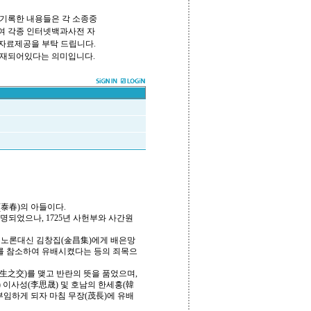
기록한 내용들은 각 소종중
하여 각종 인터넷백과사전 자
 자료제공을 부탁 드립니다.
쪽에 등재되어있다는 의미입니다.
춘(泰春)의 아들이다.
임명되었으나, 1725년 사헌부와 사간원
께 노론대신 김창집(金昌集)에게 배은망
)를 참소하여 유배시켰다는 등의 죄목으
死生之交)를 맺고 반란의 뜻을 품었으며,
 이사성(李思晟) 및 호남의 한세홍(韓
부임하게 되자 마침 무장(茂長)에 유배