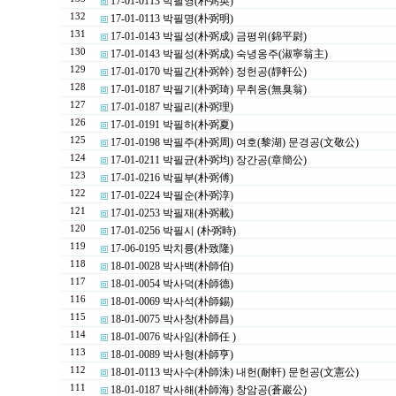
17-01-0113 박필영(朴弼英)
132
17-01-0113 박필명(朴弼明)
131
17-01-0143 박필성(朴弼成) 금평위(錦平尉)
130
17-01-0143 박필성(朴弼成) 숙녕옹주(淑寧翁主)
129
17-01-0170 박필간(朴弼幹) 정헌공(靜軒公)
128
17-01-0187 박필기(朴弼琦) 무취옹(無臭翁)
127
17-01-0187 박필리(朴弼理)
126
17-01-0191 박필하(朴弼夏)
125
17-01-0198 박필주(朴弼周) 여호(黎湖) 문경공(文敬公)
124
17-01-0211 박필균(朴弼均) 장간공(章簡公)
123
17-01-0216 박필부(朴弼傅)
122
17-01-0224 박필순(朴弼淳)
121
17-01-0253 박필재(朴弼載)
120
17-01-0256 박필시 (朴弼時)
119
17-06-0195 박치륭(朴致隆)
118
18-01-0028 박사백(朴師伯)
117
18-01-0054 박사덕(朴師德)
116
18-01-0069 박사석(朴師錫)
115
18-01-0075 박사창(朴師昌)
114
18-01-0076 박사임(朴師任 )
113
18-01-0089 박사형(朴師亨)
112
18-01-0113 박사수(朴師洙) 내헌(耐軒) 문헌공(文憲公)
111
18-01-0187 박사해(朴師海) 창암공(蒼巖公)