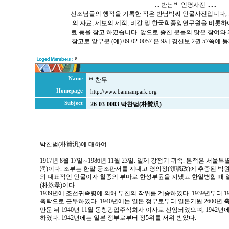
::: 반남박 인명사전 ::::::
선조님들의 행적을 기록한 작은 반남박씨 인물사전입니다, 
의 자료, 세보의 세적, 비갈 및 한국학중앙연구원을 비롯
료 등을 참고 하였습니다. 앞으로 종친 분들의 많은 참여와
참고로 앞부분 (예) 09-02-0057 은 9세 경신보 2권 57
0
Name
박찬무
Homepage
http://www.bannampark.org
Subject
26-03-0003 박찬범(朴贊汎)
박찬범(朴贊汎)에 대하여
1917년 8월 17일∼1986년 11월 23일. 일제 강점기 귀족. 본적은 
洞)이다. 조부는 한말 공조판서를 지내고 영의정(領議政)에 추증된 박원
의 대표적인 인물이자 철종의 부마로 한성부윤을 지냈고 한일병합 때 
(朴泳孝)이다.
1939년에 조선귀족령에 의해 부친의 작위를 계승하였다. 1939년부터 
촉탁으로 근무하였다. 1940년에는 일본 정부로부터 일본기원 2600년
만둔 뒤 1940년 11월 동창광업주식회사 이사로 선임되었으며, 1942
하였다. 1942년에는 일본 정부로부터 정5위를 서위 받았다.