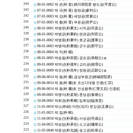
244
06-01-0002 박 은(朴 訔) 錦川府院君 평도공(平度公)
243
07-01-0002 박 규(朴 葵) 참판공(參判公)
242
07-01-0003 박 강(朴 薑) 세양공(世襄公)
241
07-01-0005 박 훤(朴 萱) 부윤공(府尹公)
240
08-01-0001 박병문(朴秉文) 사직공(司直公)
239
08-01-0002 박병균(朴秉鈞) 판관공(判官公)
238
08-01-0002 박병중(朴秉中) 호군공(護軍公)
237
08-01-0003 박병덕(朴秉德) 군수공(郡守公)
236
08-01-0004 박 치(朴 䎩)
235
08-01-0005 박숭질(朴崇質) 공순공(恭順公)
[1]
234
09-01-0009 박억년(朴億年) 교리공(校理公)
233
09-01-0009 박조년(朴兆年) 정랑공(正郞公)
[1]
232
09-06-0014 박 용(朴 墉) 금성부원군(錦城府院君)
231
09-06-0014 박 용(朴 墉)女 조선12대왕 인종(仁宗)
230
09-06-0014 박 용(朴 墉)女 인성왕후(仁聖王后) 인종妃
229
09-09-0001 박맹지(朴孟智) 춘당공(春塘公)
228
10-08-0001 박희권(朴希權) 임회당(臨淮堂)
227
11-01-0010 박소(朴紹) 야천(冶川) 문강공(文康公)
226
11-01-0021 박 집(朴 輯)
225
11-04-0018 박승간(朴承侃) 사성공(司成公)
224
11-04-0021 박승임(朴承任) 소고공(嘯皐公)
223
11-05-0848 박윤성(朴允誠) 송고공(松皐公)