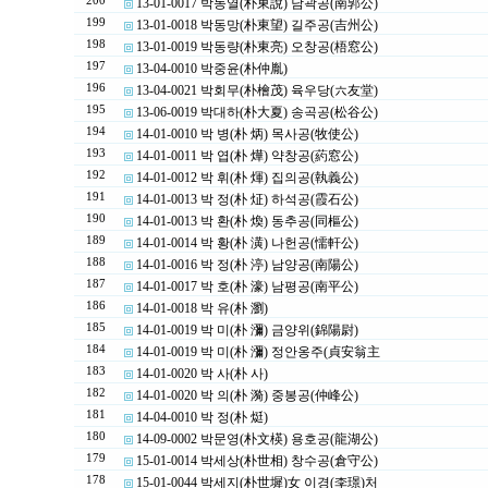
200
13-01-0017 박동열(朴東說) 남곽공(南郭公)
199
13-01-0018 박동망(朴東望) 길주공(吉州公)
198
13-01-0019 박동량(朴東亮) 오창공(梧窓公)
197
13-04-0010 박중윤(朴仲胤)
196
13-04-0021 박회무(朴檜茂) 육우당(六友堂)
195
13-06-0019 박대하(朴大夏) 송곡공(松谷公)
194
14-01-0010 박 병(朴 炳) 목사공(牧使公)
193
14-01-0011 박 엽(朴 燁) 약창공(葯窓公)
192
14-01-0012 박 휘(朴 煇) 집의공(執義公)
191
14-01-0013 박 정(朴 炡) 하석공(霞石公)
190
14-01-0013 박 환(朴 煥) 동추공(同樞公)
189
14-01-0014 박 황(朴 潢) 나헌공(懦軒公)
188
14-01-0016 박 정(朴 渟) 남양공(南陽公)
187
14-01-0017 박 호(朴 濠) 남평공(南平公)
186
14-01-0018 박 유(朴 瀏)
185
14-01-0019 박 미(朴 瀰) 금양위(錦陽尉)
184
14-01-0019 박 미(朴 瀰) 정안옹주(貞安翁主
183
14-01-0020 박 사(朴 사)
182
14-01-0020 박 의(朴 漪) 중봉공(仲峰公)
181
14-04-0010 박 정(朴 烶)
180
14-09-0002 박문영(朴文楧) 용호공(龍湖公)
179
15-01-0014 박세상(朴世相) 창수공(倉守公)
178
15-01-0044 박세지(朴世墀)女 이경(李璟)처