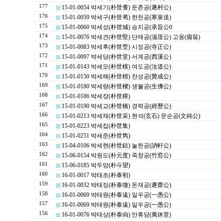
177
15-01-0054 박세기(朴世耆) 둔촌공(遯村公)
176
15-01-0059 박세구(朴世耉) 한천공(寒泉送)
175
15-01-0060 박세성(朴世城) 승지공(承旨公0
174
15-01-0076 박세견(朴世堅) 단애공(湍厓公) 고옹(痼翁)
173
15-01-0083 박세후(朴世垕) 시정공(寺正公)
172
15-01-0097 박세당(朴世堂) 서계공(西溪公)
171
15-01-0143 박세모(朴世模) 여도공(汝道公)
170
15-01-0150 박세해(朴世楷) 찬성공(贊成公)
169
15-01-0180 박세량(朴世樑) 생불공(生佛公)
168
15-01-0186 박세장(朴世樟)
167
15-01-0190 박세교(朴世橋) 경력공(經歷公)
166
15-01-0213 박세채(朴世采) 현석(玄石) 문순공(文純公)
165
15-01-0223 박세집(朴世集)
164
15-01-0251 박세준(朴世雋)
163
15-04-0106 박세현(朴世鉉) 눌헌공(訥軒公)
162
15-06-0154 박원도(朴元度) 죽창공(竹窓公)
161
15-06-0185 박두망(朴斗望)
160
16-01-0017 박태초(朴泰初)
159
16-01-0032 박태징(朴泰徵) 돈재공(遯齋公)
158
16-01-0069 박태원(朴泰遠) 일우공(一愚公)
157
16-01-0069 박태원(朴泰遠) 일우공(一愚公)
156
16-01-0076 박태상(朴泰尙) 만휴당(萬休堂)