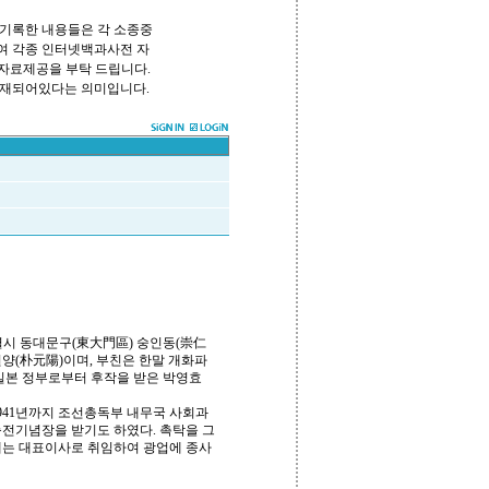
기록한 내용들은 각 소종중
하여 각종 인터넷백과사전 자
 자료제공을 부탁 드립니다.
쪽에 등재되어있다는 의미입니다.
서울특별시 동대문구(東大門區) 숭인동(崇仁
양(朴元陽)이며, 부친은 한말 개화파
일본 정부로부터 후작을 받은 박영효
1941년까지 조선총독부 내무국 사회과
 축전기념장을 받기도 하였다. 촉탁을 그
년에는 대표이사로 취임하여 광업에 종사