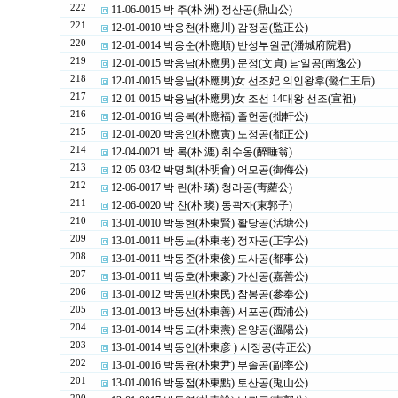
222
11-06-0015 박 주(朴 洲) 정산공(鼎山公)
221
12-01-0010 박응천(朴應川) 감정공(監正公)
220
12-01-0014 박응순(朴應順) 반성부원군(潘城府院君)
219
12-01-0015 박응남(朴應男) 문정(文貞) 남일공(南逸公)
218
12-01-0015 박응남(朴應男)女 선조妃 의인왕후(懿仁王后)
217
12-01-0015 박응남(朴應男)女 조선 14대왕 선조(宣祖)
216
12-01-0016 박응복(朴應福) 졸헌공(拙軒公)
215
12-01-0020 박응인(朴應寅) 도정공(都正公)
214
12-04-0021 박 록(朴 漉) 취수옹(醉睡翁)
213
12-05-0342 박명회(朴明會) 어모공(御侮公)
212
12-06-0017 박 린(朴 璘) 청라공(靑蘿公)
211
12-06-0020 박 찬(朴 璨) 동곽자(東郭子)
210
13-01-0010 박동현(朴東賢) 활당공(活塘公)
209
13-01-0011 박동노(朴東老) 정자공(正字公)
208
13-01-0011 박동준(朴東俊) 도사공(都事公)
207
13-01-0011 박동호(朴東豪) 가선공(嘉善公)
206
13-01-0012 박동민(朴東民) 참봉공(參奉公)
205
13-01-0013 박동선(朴東善) 서포공(西浦公)
204
13-01-0014 박동도(朴東燾) 온양공(溫陽公)
203
13-01-0014 박동언(朴東彦 ) 시정공(寺正公)
202
13-01-0016 박동윤(朴東尹) 부솔공(副率公)
201
13-01-0016 박동점(朴東點) 토산공(兎山公)