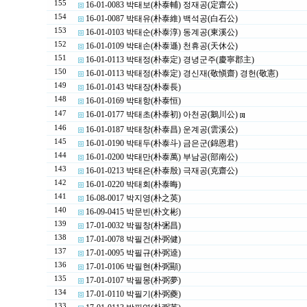
155
16-01-0083 박태보(朴泰輔) 정재공(定齋公)
154
16-01-0087 박태유(朴泰維) 백석공(白石公)
153
16-01-0103 박태순(朴泰淳) 동계공(東溪公)
152
16-01-0109 박태손(朴泰遜) 천휴공(天休公)
151
16-01-0113 박태정(朴泰定) 경녕군주(慶寧郡主)
150
16-01-0113 박태정(朴泰定) 경신재(敬愼齋) 경헌(敬憲)
149
16-01-0143 박태장(朴泰長)
148
16-01-0169 박태항(朴泰恒)
147
16-01-0177 박태초(朴泰初) 아천공(鵝川公)
[1]
146
16-01-0187 박태창(朴泰昌) 운계공(雲溪公)
145
16-01-0190 박태두(朴泰斗) 금은군(錦恩君)
144
16-01-0200 박태만(朴泰萬) 부남공(部南公)
143
16-01-0213 박태은(朴泰殷) 극재공(克齋公)
142
16-01-0220 박태회(朴泰晦)
141
16-08-0017 박지영(朴之英)
140
16-09-0415 박문빈(朴文彬)
139
17-01-0032 박필창(朴弻昌)
138
17-01-0078 박필건(朴弼健)
137
17-01-0095 박필규(朴弼逵)
136
17-01-0106 박필현(朴弼顯)
135
17-01-0107 박필몽(朴弼夢)
134
17-01-0110 박필기(朴弼夔)
133