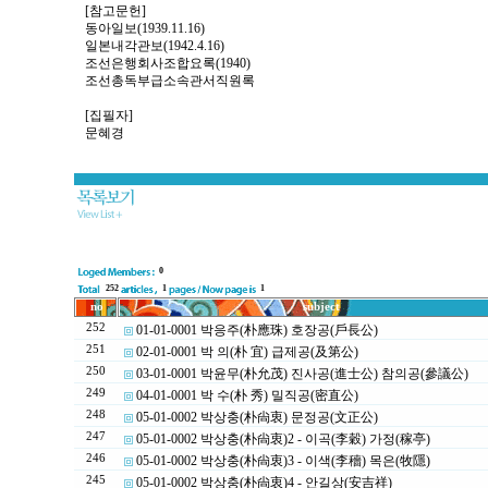
[참고문헌]
동아일보(1939.11.16)
일본내각관보(1942.4.16)
조선은행회사조합요록(1940)
조선총독부급소속관서직원록
[집필자]
문혜경
0
252
1
1
no
subject
252
01-01-0001 박응주(朴應珠) 호장공(戶長公)
251
02-01-0001 박 의(朴 宜) 급제공(及第公)
250
03-01-0001 박윤무(朴允茂) 진사공(進士公) 참의공(參議公)
249
04-01-0001 박 수(朴 秀) 밀직공(密直公)
248
05-01-0002 박상충(朴尙衷) 문정공(文正公)
247
05-01-0002 박상충(朴尙衷)2 - 이곡(李穀) 가정(稼亭)
246
05-01-0002 박상충(朴尙衷)3 - 이색(李穡) 목은(牧隱)
245
05-01-0002 박상충(朴尙衷)4 - 안길상(安吉祥)