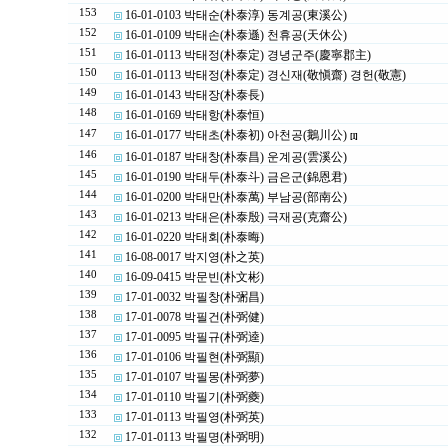
153
16-01-0103 박태순(朴泰淳) 동계공(東溪公)
152
16-01-0109 박태손(朴泰遜) 천휴공(天休公)
151
16-01-0113 박태정(朴泰定) 경녕군주(慶寧郡主)
150
16-01-0113 박태정(朴泰定) 경신재(敬愼齋) 경헌(敬憲)
149
16-01-0143 박태장(朴泰長)
148
16-01-0169 박태항(朴泰恒)
147
16-01-0177 박태초(朴泰初) 아천공(鵝川公)
[1]
146
16-01-0187 박태창(朴泰昌) 운계공(雲溪公)
145
16-01-0190 박태두(朴泰斗) 금은군(錦恩君)
144
16-01-0200 박태만(朴泰萬) 부남공(部南公)
143
16-01-0213 박태은(朴泰殷) 극재공(克齋公)
142
16-01-0220 박태회(朴泰晦)
141
16-08-0017 박지영(朴之英)
140
16-09-0415 박문빈(朴文彬)
139
17-01-0032 박필창(朴弻昌)
138
17-01-0078 박필건(朴弼健)
137
17-01-0095 박필규(朴弼逵)
136
17-01-0106 박필현(朴弼顯)
135
17-01-0107 박필몽(朴弼夢)
134
17-01-0110 박필기(朴弼夔)
133
17-01-0113 박필영(朴弼英)
132
17-01-0113 박필명(朴弼明)