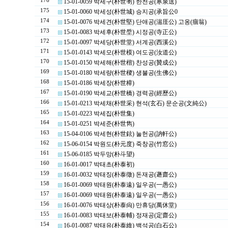
176
15-01-0059 박세구(朴世耉) 한천공(寒泉送)
175
15-01-0060 박세성(朴世城) 승지공(承旨公0
174
15-01-0076 박세견(朴世堅) 단애공(湍厓公) 고옹(痼翁)
173
15-01-0083 박세후(朴世垕) 시정공(寺正公)
172
15-01-0097 박세당(朴世堂) 서계공(西溪公)
171
15-01-0143 박세모(朴世模) 여도공(汝道公)
170
15-01-0150 박세해(朴世楷) 찬성공(贊成公)
169
15-01-0180 박세량(朴世樑) 생불공(生佛公)
168
15-01-0186 박세장(朴世樟)
167
15-01-0190 박세교(朴世橋) 경력공(經歷公)
166
15-01-0213 박세채(朴世采) 현석(玄石) 문순공(文純公)
165
15-01-0223 박세집(朴世集)
164
15-01-0251 박세준(朴世雋)
163
15-04-0106 박세현(朴世鉉) 눌헌공(訥軒公)
162
15-06-0154 박원도(朴元度) 죽창공(竹窓公)
161
15-06-0185 박두망(朴斗望)
160
16-01-0017 박태초(朴泰初)
159
16-01-0032 박태징(朴泰徵) 돈재공(遯齋公)
158
16-01-0069 박태원(朴泰遠) 일우공(一愚公)
157
16-01-0069 박태원(朴泰遠) 일우공(一愚公)
156
16-01-0076 박태상(朴泰尙) 만휴당(萬休堂)
155
16-01-0083 박태보(朴泰輔) 정재공(定齋公)
154
16-01-0087 박태유(朴泰維) 백석공(白石公)