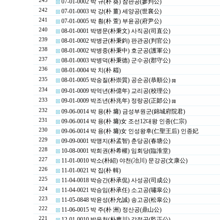
243
07-01-0002 박 규(朴 葵) 참판공(參判公)
242
07-01-0003 박 강(朴 薑) 세양공(世襄公)
241
07-01-0005 박 훤(朴 萱) 부윤공(府尹公)
240
08-01-0001 박병문(朴秉文) 사직공(司直公)
239
08-01-0002 박병균(朴秉鈞) 판관공(判官公)
238
08-01-0002 박병중(朴秉中) 호군공(護軍公)
237
08-01-0003 박병덕(朴秉德) 군수공(郡守公)
236
08-01-0004 박 치(朴 䎩)
235
08-01-0005 박숭질(朴崇質) 공순공(恭順公)
[1]
234
09-01-0009 박억년(朴億年) 교리공(校理公)
233
09-01-0009 박조년(朴兆年) 정랑공(正郞公)
[1]
232
09-06-0014 박 용(朴 墉) 금성부원군(錦城府院君)
231
09-06-0014 박 용(朴 墉)女 조선12대왕 인종(仁宗)
230
09-06-0014 박 용(朴 墉)女 인성왕후(仁聖王后) 인종妃
229
09-09-0001 박맹지(朴孟智) 춘당공(春塘公)
228
10-08-0001 박희권(朴希權) 임회당(臨淮堂)
227
11-01-0010 박소(朴紹) 야천(冶川) 문강공(文康公)
226
11-01-0021 박 집(朴 輯)
225
11-04-0018 박승간(朴承侃) 사성공(司成公)
224
11-04-0021 박승임(朴承任) 소고공(嘯皐公)
223
11-05-0848 박윤성(朴允誠) 송고공(松皐公)
222
11-06-0015 박 주(朴 洲) 정산공(鼎山公)
221
12-01-0010 박응천(朴應川) 감정공(監正公)