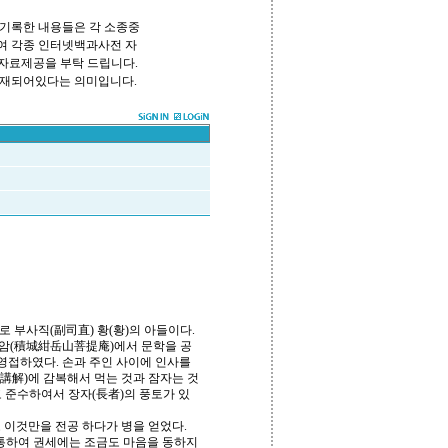
기록한 내용들은 각 소종중
하여 각종 인터넷백과사전 자
 자료제공을 부탁 드립니다.
쪽에 등재되어있다는 의미입니다.
로 부사직(副司直) 황(황)의 아들이다.
제암(積城紺岳山菩提庵)에서 문학을 공
 영접하였다. 손과 주인 사이에 인사를
(講解)에 감복해서 먹는 것과 잠자는 것
 준수하여서 장자(長者)의 풍토가 있
 이것만을 전공 하다가 병을 얻었다.
궁통하여 권세에는 조금도 마음을 동하지