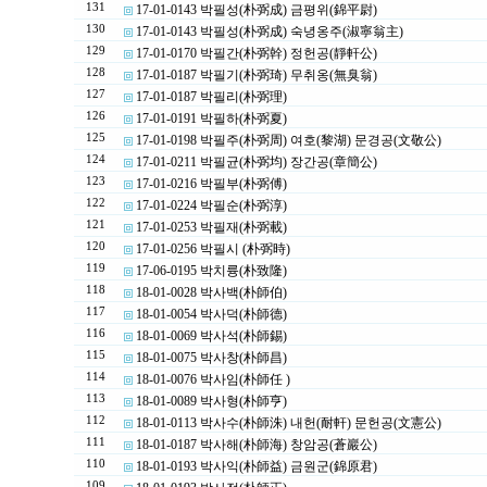
131
17-01-0143 박필성(朴弼成) 금평위(錦平尉)
130
17-01-0143 박필성(朴弼成) 숙녕옹주(淑寧翁主)
129
17-01-0170 박필간(朴弼幹) 정헌공(靜軒公)
128
17-01-0187 박필기(朴弼琦) 무취옹(無臭翁)
127
17-01-0187 박필리(朴弼理)
126
17-01-0191 박필하(朴弼夏)
125
17-01-0198 박필주(朴弼周) 여호(黎湖) 문경공(文敬公)
124
17-01-0211 박필균(朴弼均) 장간공(章簡公)
123
17-01-0216 박필부(朴弼傅)
122
17-01-0224 박필순(朴弼淳)
121
17-01-0253 박필재(朴弼載)
120
17-01-0256 박필시 (朴弼時)
119
17-06-0195 박치륭(朴致隆)
118
18-01-0028 박사백(朴師伯)
117
18-01-0054 박사덕(朴師德)
116
18-01-0069 박사석(朴師錫)
115
18-01-0075 박사창(朴師昌)
114
18-01-0076 박사임(朴師任 )
113
18-01-0089 박사형(朴師亨)
112
18-01-0113 박사수(朴師洙) 내헌(耐軒) 문헌공(文憲公)
111
18-01-0187 박사해(朴師海) 창암공(蒼巖公)
110
18-01-0193 박사익(朴師益) 금원군(錦原君)
109