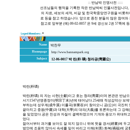
::: 반남박 인명사전 ::::::
선조님들의 행적을 기록한 작은 반남박씨 인물사전입니다, 
의 자료, 세보의 세적, 비갈 및 한국학중앙연구원을 비롯
료 등을 참고 하였습니다. 앞으로 종친 분들의 많은 참여와
참고로 앞부분 (예) 09-02-0057 은 9세 경신보 2권 57
0
Name
박찬무
Homepage
http://www.bannampark.org
Subject
12-06-0017 박 린(朴 璘) 청라공(靑蘿公)
박린(朴璘)
박린(朴璘) 의 자는 사헌(士獻)이고 호는 청라(靑蘿)이며 본관은 반남으
서기1547년명종정미(明宗丁未)년에 태어났다.25세때 적성감악산 보
부하는데 성우계(成牛溪) 이률곡(李栗谷)이 찾아오니 공(公)이 극진히
끝마치고 중용(中庸)과 대학(大學)의 대의(大義)를 토론하는데 그 강해
을 잊었었다.공은 친성과 자질이 결백하였으며 기개와 용모가 위대하고
었다.
젊어서부터 과거를 보아도 잘 되지 않으니 뒤에 뜻을 경서(經書)에 두고
방안에 조용히 앉아서 속세를 잊어 버리고 이해(利害) 화복(禍福)에 