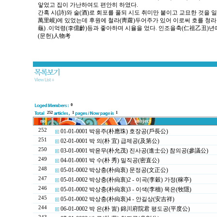
앟었고 집이 가난하여도 편안히 하였다.
간혹 시(詩)와 술(酒)로 회포를 풀되 시도 취미만 붙이고 교묘한 것을 일
萬里峴)에 있었는데 후원에 철라(靑蘿)두어주가 있어 이로써 호를 청라
龜) .이억령(李億齡)등과 좋아하며 시율을 었다. 인조을축(仁祖乙丑)년에
(문헌)人物考
0
252
1
1
no
subject
252
01-01-0001 박응주(朴應珠) 호장공(戶長公)
251
02-01-0001 박 의(朴 宜) 급제공(及第公)
250
03-01-0001 박윤무(朴允茂) 진사공(進士公) 참의공(參議公)
249
04-01-0001 박 수(朴 秀) 밀직공(密直公)
248
05-01-0002 박상충(朴尙衷) 문정공(文正公)
247
05-01-0002 박상충(朴尙衷)2 - 이곡(李穀) 가정(稼亭)
246
05-01-0002 박상충(朴尙衷)3 - 이색(李穡) 목은(牧隱)
245
05-01-0002 박상충(朴尙衷)4 - 안길상(安吉祥)
244
06-01-0002 박 은(朴 訔) 錦川府院君 평도공(平度公)