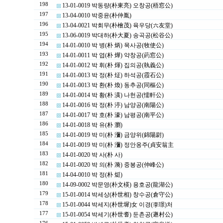
198
13-01-0019 박동량(朴東亮) 오창공(梧窓公)
197
13-04-0010 박중윤(朴仲胤)
196
13-04-0021 박회무(朴檜茂) 육우당(六友堂)
195
13-06-0019 박대하(朴大夏) 송곡공(松谷公)
194
14-01-0010 박 병(朴 炳) 목사공(牧使公)
193
14-01-0011 박 엽(朴 燁) 약창공(葯窓公)
192
14-01-0012 박 휘(朴 煇) 집의공(執義公)
191
14-01-0013 박 정(朴 炡) 하석공(霞石公)
190
14-01-0013 박 환(朴 煥) 동추공(同樞公)
189
14-01-0014 박 황(朴 潢) 나헌공(懦軒公)
188
14-01-0016 박 정(朴 渟) 남양공(南陽公)
187
14-01-0017 박 호(朴 濠) 남평공(南平公)
186
14-01-0018 박 유(朴 瀏)
185
14-01-0019 박 미(朴 瀰) 금양위(錦陽尉)
184
14-01-0019 박 미(朴 瀰) 정안옹주(貞安翁主
183
14-01-0020 박 사(朴 사)
182
14-01-0020 박 의(朴 漪) 중봉공(仲峰公)
181
14-04-0010 박 정(朴 烶)
180
14-09-0002 박문영(朴文楧) 용호공(龍湖公)
179
15-01-0014 박세상(朴世相) 창수공(倉守公)
178
15-01-0044 박세지(朴世墀)女 이경(李璟)처
177
15-01-0054 박세기(朴世耆) 둔촌공(遯村公)