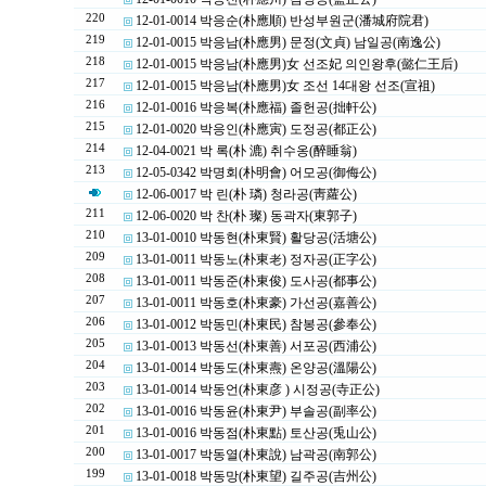
220
12-01-0014 박응순(朴應順) 반성부원군(潘城府院君)
219
12-01-0015 박응남(朴應男) 문정(文貞) 남일공(南逸公)
218
12-01-0015 박응남(朴應男)女 선조妃 의인왕후(懿仁王后)
217
12-01-0015 박응남(朴應男)女 조선 14대왕 선조(宣祖)
216
12-01-0016 박응복(朴應福) 졸헌공(拙軒公)
215
12-01-0020 박응인(朴應寅) 도정공(都正公)
214
12-04-0021 박 록(朴 漉) 취수옹(醉睡翁)
213
12-05-0342 박명회(朴明會) 어모공(御侮公)
12-06-0017 박 린(朴 璘) 청라공(靑蘿公)
211
12-06-0020 박 찬(朴 璨) 동곽자(東郭子)
210
13-01-0010 박동현(朴東賢) 활당공(活塘公)
209
13-01-0011 박동노(朴東老) 정자공(正字公)
208
13-01-0011 박동준(朴東俊) 도사공(都事公)
207
13-01-0011 박동호(朴東豪) 가선공(嘉善公)
206
13-01-0012 박동민(朴東民) 참봉공(參奉公)
205
13-01-0013 박동선(朴東善) 서포공(西浦公)
204
13-01-0014 박동도(朴東燾) 온양공(溫陽公)
203
13-01-0014 박동언(朴東彦 ) 시정공(寺正公)
202
13-01-0016 박동윤(朴東尹) 부솔공(副率公)
201
13-01-0016 박동점(朴東點) 토산공(兎山公)
200
13-01-0017 박동열(朴東說) 남곽공(南郭公)
199
13-01-0018 박동망(朴東望) 길주공(吉州公)