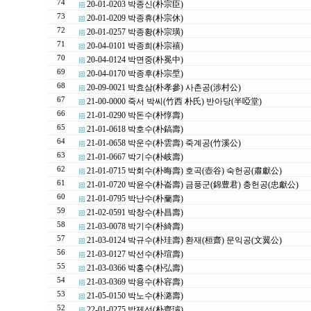
74
20-01-0203 박종신(朴宗臣)
73
20-01-0209 박종휴(朴宗休)
72
20-01-0257 박종황(朴宗璜)
71
20-04-0101 박종희(朴宗禧)
70
20-04-0124 박면중(朴冕中)
69
20-04-0170 박종후(朴宗垕)
68
20-09-0021 박효삼(朴孝參) 사촌공(涉村公)
67
21-00-0000 죽서 박씨(竹西 朴氏) 반아당(半啞堂)
66
21-01-0290 박돈수(朴惇壽)
65
21-01-0618 박호수(朴鎬壽)
64
21-01-0658 박운수(朴雲壽) 죽계공(竹溪公)
63
21-01-0667 박기수(朴岐壽)
62
21-01-0715 박회수(朴晦壽) 호곡(壺谷) 숙헌공(肅獻公)
61
21-01-0720 박윤수(朴崙壽) 금풍군(錦豊君) 충헌공(忠獻公)
60
21-01-0795 박난수(朴蘭壽)
59
21-02-0591 박창수(朴昌壽)
58
21-03-0078 박기수(朴綺壽)
57
21-03-0124 박규수(朴珪壽) 환재(桓齋) 문익공(文翼公)
56
21-03-0127 박선수(朴瑄壽)
55
21-03-0366 박홍수(朴弘壽)
54
21-03-0369 박용수(朴容壽)
53
21-05-0150 박노수(朴潞壽)
52
22-01-0275 박제선(朴齊璿)