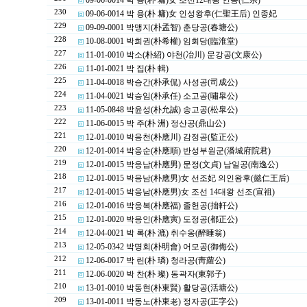
09-06-0014 박 용(朴 墉)女 조선12대왕 인종(仁宗)
230
09-06-0014 박 용(朴 墉)女 인성왕후(仁聖王后) 인종妃
229
09-09-0001 박맹지(朴孟智) 춘당공(春塘公)
228
10-08-0001 박희권(朴希權) 임회당(臨淮堂)
227
11-01-0010 박소(朴紹) 야천(冶川) 문강공(文康公)
226
11-01-0021 박 집(朴 輯)
225
11-04-0018 박승간(朴承侃) 사성공(司成公)
224
11-04-0021 박승임(朴承任) 소고공(嘯皐公)
223
11-05-0848 박윤성(朴允誠) 송고공(松皐公)
222
11-06-0015 박 주(朴 洲) 정산공(鼎山公)
221
12-01-0010 박응천(朴應川) 감정공(監正公)
220
12-01-0014 박응순(朴應順) 반성부원군(潘城府院君)
219
12-01-0015 박응남(朴應男) 문정(文貞) 남일공(南逸公)
218
12-01-0015 박응남(朴應男)女 선조妃 의인왕후(懿仁王后)
217
12-01-0015 박응남(朴應男)女 조선 14대왕 선조(宣祖)
216
12-01-0016 박응복(朴應福) 졸헌공(拙軒公)
215
12-01-0020 박응인(朴應寅) 도정공(都正公)
214
12-04-0021 박 록(朴 漉) 취수옹(醉睡翁)
213
12-05-0342 박명회(朴明會) 어모공(御侮公)
212
12-06-0017 박 린(朴 璘) 청라공(靑蘿公)
211
12-06-0020 박 찬(朴 璨) 동곽자(東郭子)
210
13-01-0010 박동현(朴東賢) 활당공(活塘公)
209
13-01-0011 박동노(朴東老) 정자공(正字公)