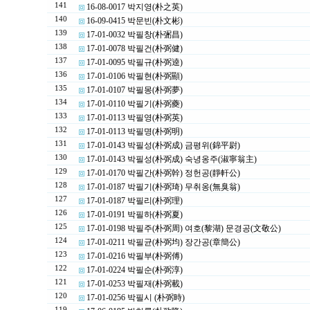
141
16-08-0017 박지영(朴之英)
140
16-09-0415 박문빈(朴文彬)
139
17-01-0032 박필창(朴弻昌)
138
17-01-0078 박필건(朴弼健)
137
17-01-0095 박필규(朴弼逵)
136
17-01-0106 박필현(朴弼顯)
135
17-01-0107 박필몽(朴弼夢)
134
17-01-0110 박필기(朴弼夔)
133
17-01-0113 박필영(朴弼英)
132
17-01-0113 박필명(朴弼明)
131
17-01-0143 박필성(朴弼成) 금평위(錦平尉)
130
17-01-0143 박필성(朴弼成) 숙녕옹주(淑寧翁主)
129
17-01-0170 박필간(朴弼幹) 정헌공(靜軒公)
128
17-01-0187 박필기(朴弼琦) 무취옹(無臭翁)
127
17-01-0187 박필리(朴弼理)
126
17-01-0191 박필하(朴弼夏)
125
17-01-0198 박필주(朴弼周) 여호(黎湖) 문경공(文敬公)
124
17-01-0211 박필균(朴弼均) 장간공(章簡公)
123
17-01-0216 박필부(朴弼傅)
122
17-01-0224 박필순(朴弼淳)
121
17-01-0253 박필재(朴弼載)
120
17-01-0256 박필시 (朴弼時)
119