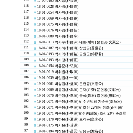
17-06-0195 박치륭(朴致隆)
118
18-01-0028 박사백(朴師伯)
117
18-01-0054 박사덕(朴師德)
116
18-01-0069 박사석(朴師錫)
115
18-01-0075 박사창(朴師昌)
114
18-01-0076 박사임(朴師任 )
113
18-01-0089 박사형(朴師亨)
112
18-01-0113 박사수(朴師洙) 내헌(耐軒) 문헌공(文憲公)
111
18-01-0187 박사해(朴師海) 창암공(蒼巖公)
110
18-01-0193 박사익(朴師益) 금원군(錦原君)
109
18-01-0193 박사정(朴師正)
108
18-04-0154 박홍준(朴弘儁)
107
19-01-0019 박취원(朴取源)
106
19-01-0039 박일원(朴一源)
105
19-01-0061 박성원(朴盛源) 문헌공(文憲公)
104
19-01-0069 박윤원(朴胤源) 근재(近齋) 문헌공(文獻公)
103
19-01-0070 박준원(朴準源) 금석(錦石) 충헌공(忠獻公)
102
19-01-0071 박준원(朴準源)女 수빈박씨 가순궁(嘉順宮)
101
19-01-0071 박준원(朴準源)女 조선 22대왕 정조(正祖)嬪
100
19-01-0071 박준원(朴準源)女수빈(綏嬪) 조선 23대 순조母
99
19-01-0170 박하원(朴夏源) 도객공(島客公)
98
19-01-0175 박서원(朴瑞源)
97
19-01-0194 박창원(朴昌元) 담옹공(澹翁公)