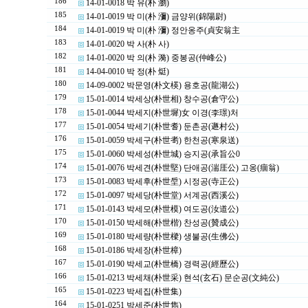
186
14-01-0018 박 유(朴 瀏)
185
14-01-0019 박 미(朴 瀰) 금양위(錦陽尉)
184
14-01-0019 박 미(朴 瀰) 정안옹주(貞安翁主
183
14-01-0020 박 사(朴 사)
182
14-01-0020 박 의(朴 漪) 중봉공(仲峰公)
181
14-04-0010 박 정(朴 烶)
180
14-09-0002 박문영(朴文楧) 용호공(龍湖公)
179
15-01-0014 박세상(朴世相) 창수공(倉守公)
178
15-01-0044 박세지(朴世墀)女 이경(李璟)처
177
15-01-0054 박세기(朴世耆) 둔촌공(遯村公)
176
15-01-0059 박세구(朴世耉) 한천공(寒泉送)
175
15-01-0060 박세성(朴世城) 승지공(承旨公0
174
15-01-0076 박세견(朴世堅) 단애공(湍厓公) 고옹(痼翁)
173
15-01-0083 박세후(朴世垕) 시정공(寺正公)
172
15-01-0097 박세당(朴世堂) 서계공(西溪公)
171
15-01-0143 박세모(朴世模) 여도공(汝道公)
170
15-01-0150 박세해(朴世楷) 찬성공(贊成公)
169
15-01-0180 박세량(朴世樑) 생불공(生佛公)
168
15-01-0186 박세장(朴世樟)
167
15-01-0190 박세교(朴世橋) 경력공(經歷公)
166
15-01-0213 박세채(朴世采) 현석(玄石) 문순공(文純公)
165
15-01-0223 박세집(朴世集)
164
15-01-0251 박세준(朴世雋)