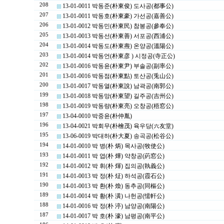
208
13-01-0011 박동준(朴東俊) 도사공(都事公)
207
13-01-0011 박동호(朴東豪) 가선공(嘉善公)
206
13-01-0012 박동민(朴東民) 참봉공(參奉公)
205
13-01-0013 박동선(朴東善) 서포공(西浦公)
204
13-01-0014 박동도(朴東燾) 온양공(溫陽公)
203
13-01-0014 박동언(朴東彦 ) 시정공(寺正公)
202
13-01-0016 박동윤(朴東尹) 부솔공(副率公)
201
13-01-0016 박동점(朴東點) 토산공(兎山公)
200
13-01-0017 박동열(朴東說) 남곽공(南郭公)
199
13-01-0018 박동망(朴東望) 길주공(吉州公)
198
13-01-0019 박동량(朴東亮) 오창공(梧窓公)
197
13-04-0010 박중윤(朴仲胤)
196
13-04-0021 박회무(朴檜茂) 육우당(六友堂)
195
13-06-0019 박대하(朴大夏) 송곡공(松谷公)
194
14-01-0010 박 병(朴 炳) 목사공(牧使公)
193
14-01-0011 박 엽(朴 燁) 약창공(葯窓公)
192
14-01-0012 박 휘(朴 煇) 집의공(執義公)
191
14-01-0013 박 정(朴 炡) 하석공(霞石公)
190
14-01-0013 박 환(朴 煥) 동추공(同樞公)
189
14-01-0014 박 황(朴 潢) 나헌공(懦軒公)
188
14-01-0016 박 정(朴 渟) 남양공(南陽公)
187
14-01-0017 박 호(朴 濠) 남평공(南平公)