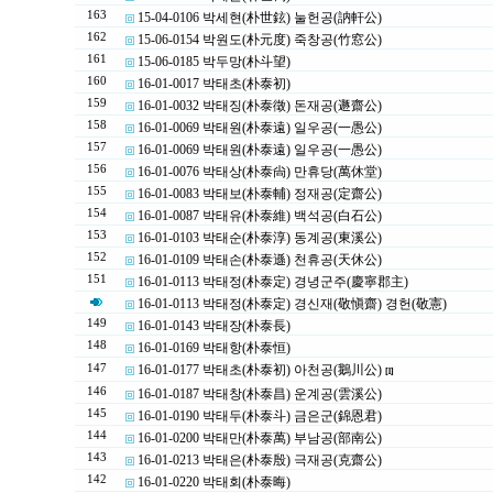
163
15-04-0106 박세현(朴世鉉) 눌헌공(訥軒公)
162
15-06-0154 박원도(朴元度) 죽창공(竹窓公)
161
15-06-0185 박두망(朴斗望)
160
16-01-0017 박태초(朴泰初)
159
16-01-0032 박태징(朴泰徵) 돈재공(遯齋公)
158
16-01-0069 박태원(朴泰遠) 일우공(一愚公)
157
16-01-0069 박태원(朴泰遠) 일우공(一愚公)
156
16-01-0076 박태상(朴泰尙) 만휴당(萬休堂)
155
16-01-0083 박태보(朴泰輔) 정재공(定齋公)
154
16-01-0087 박태유(朴泰維) 백석공(白石公)
153
16-01-0103 박태순(朴泰淳) 동계공(東溪公)
152
16-01-0109 박태손(朴泰遜) 천휴공(天休公)
151
16-01-0113 박태정(朴泰定) 경녕군주(慶寧郡主)
16-01-0113 박태정(朴泰定) 경신재(敬愼齋) 경헌(敬憲)
149
16-01-0143 박태장(朴泰長)
148
16-01-0169 박태항(朴泰恒)
147
16-01-0177 박태초(朴泰初) 아천공(鵝川公)
[1]
146
16-01-0187 박태창(朴泰昌) 운계공(雲溪公)
145
16-01-0190 박태두(朴泰斗) 금은군(錦恩君)
144
16-01-0200 박태만(朴泰萬) 부남공(部南公)
143
16-01-0213 박태은(朴泰殷) 극재공(克齋公)
142
16-01-0220 박태회(朴泰晦)