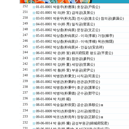
no
subject
252
01-01-0001 박응주(朴應珠) 호장공(戶長公)
251
02-01-0001 박 의(朴 宜) 급제공(及第公)
250
03-01-0001 박윤무(朴允茂) 진사공(進士公) 참의공(參議公)
249
04-01-0001 박 수(朴 秀) 밀직공(密直公)
248
05-01-0002 박상충(朴尙衷) 문정공(文正公)
247
05-01-0002 박상충(朴尙衷)2 - 이곡(李穀) 가정(稼亭)
246
05-01-0002 박상충(朴尙衷)3 - 이색(李穡) 목은(牧隱)
245
05-01-0002 박상충(朴尙衷)4 - 안길상(安吉祥)
244
06-01-0002 박 은(朴 訔) 錦川府院君 평도공(平度公)
243
07-01-0002 박 규(朴 葵) 참판공(參判公)
242
07-01-0003 박 강(朴 薑) 세양공(世襄公)
241
07-01-0005 박 훤(朴 萱) 부윤공(府尹公)
240
08-01-0001 박병문(朴秉文) 사직공(司直公)
239
08-01-0002 박병균(朴秉鈞) 판관공(判官公)
238
08-01-0002 박병중(朴秉中) 호군공(護軍公)
237
08-01-0003 박병덕(朴秉德) 군수공(郡守公)
236
08-01-0004 박 치(朴 䎩)
235
08-01-0005 박숭질(朴崇質) 공순공(恭順公)
[1]
234
09-01-0009 박억년(朴億年) 교리공(校理公)
233
09-01-0009 박조년(朴兆年) 정랑공(正郞公)
[1]
232
09-06-0014 박 용(朴 墉) 금성부원군(錦城府院君)
231