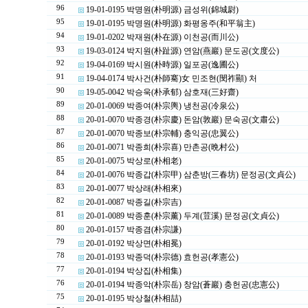
96
19-01-0195 박명원(朴明源) 금성위(錦城尉)
95
19-01-0195 박명원(朴明源) 화평옹주(和平翁主)
94
19-01-0202 박재원(朴在源) 이천공(而川公)
93
19-03-0124 박지원(朴趾源) 연암(燕巖) 문도공(文度公)
92
19-04-0169 박시원(朴時源) 일포공(逸圃公)
91
19-04-0174 박사건(朴師騫)女 민조현(閔祚顯) 처
90
19-05-0042 박승욱(朴承郁) 삼호재(三好齋)
89
20-01-0069 박종여(朴宗輿) 냉천공(冷泉公)
88
20-01-0070 박종경(朴宗慶) 돈암(敦巖) 문숙공(文肅公)
87
20-01-0070 박종보(朴宗輔) 충익공(忠翼公)
86
20-01-0071 박종희(朴宗喜) 만촌공(晩村公)
85
20-01-0075 박상로(朴相老)
84
20-01-0076 박종갑(朴宗甲) 삼춘방(三春坊) 문정공(文貞公)
83
20-01-0077 박상래(朴相來)
82
20-01-0087 박종길(朴宗吉)
81
20-01-0089 박종훈(朴宗薰) 두계(荳溪) 문정공(文貞公)
80
20-01-0157 박종겸(朴宗謙)
79
20-01-0192 박상면(朴相冕)
78
20-01-0193 박종덕(朴宗德) 효헌공(孝憲公)
77
20-01-0194 박상집(朴相集)
76
20-01-0194 박종악(朴宗岳) 창암(蒼巖) 충헌공(忠憲公)
75
20-01-0195 박상철(朴相喆)