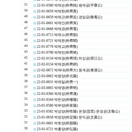
51
22-01-0580 박제순(朴齊純) 평재공(平齋公)
50
22-01-0659 박제헌(朴齊憲)
49
22-01-0659 박제근(朴齊近) 경암공(敬菴公)
48
22-01-0661 박제인(朴齊寅)
47
22-01-0668 박제관(朴齊寬)
46
22-01-0713 박제소(朴齊韶)
45
22-01-0721 박제문(朴齊聞)
44
22-01-0778 박제교(朴齊敎)
43
22-01-0798 박제빈(朴齊斌)
42
22-02-0134 박제경(朴齊璟) 하강공(荷江公)
41
22-02-0134 박제경(朴齊絅)
40
22-02-0872 박제대(朴齊大) 동계공(東溪公)
39
22-03-0002 박원양(朴元陽)
38
22-03-0031 박제일(朴齊一)
37
22-03-0065 박제명(朴齊明)
36
22-03-0366 박제성(朴齊晟)
35
23-01-0344 박돈양(朴暾陽)
34
23-01-0580 박부양(朴富陽)
33
23-01-0582 박성양(朴性陽) 운창(芸窓) 문경공(文敬公)
32
23-01-0658 박정양(朴定陽) 문익공(文翼公)
31
23-01-0661 박호양(朴顥陽)
30
23-01-0721 박홍양(朴弘陽)