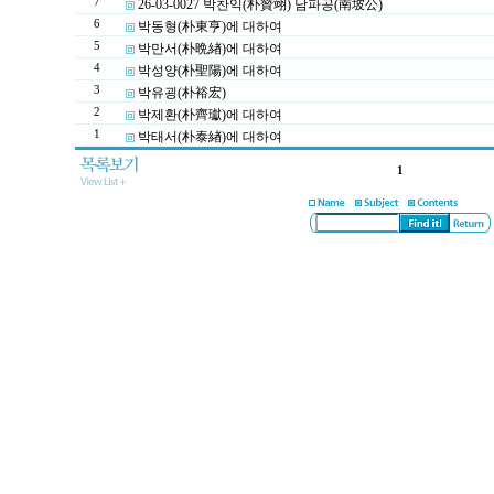
7
26-03-0027 박찬익(朴贊翊) 남파공(南坡公)
6
박동형(朴東亨)에 대하여
5
박만서(朴晩緖)에 대하여
4
박성양(朴聖陽)에 대하여
3
박유굉(朴裕宏)
2
박제환(朴齊瓛)에 대하여
1
박태서(朴泰緖)에 대하여
1