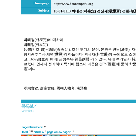
Homepage
http://www.bannampark.org
Subject
16-01-0113 박태정(朴泰定) 경신재(敬愼齋) 경헌(敬
박태정(朴泰定)에 대하여
박태정(朴泰定)
1640(인조 18)∼1688(숙종 14). 조선 후기의 문신. 본관은 반남(潘南).
첨지중추부사 세면(世冕)의 아들이다. 박세채(朴世采)의 문인으로 소
고, 1659년(효종 10)에 금창부위(錦昌副尉)가 되었다. 뒤에 특가일
르렀다. 언제나 정좌하여 독서에 힘쓰니 마음은 경적(經籍)에 묻혀 학문
憲)이다.
孝宗實錄, 肅宗實錄, 國朝人物考, 南溪集
0
252
1
1