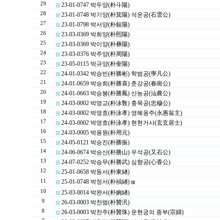
29
23-01-0747 박두양(朴斗陽)
28
23-01-0748 박기양(朴箕陽) 석운공(石雲公)
27
23-01-0798 박서양(朴敍陽)
26
23-03-0369 박희양(朴熙陽)
25
23-03-0369 박이양(朴彝陽)
24
23-03-0376 박주양(朴周陽)
23
23-05-0115 박규양(朴奎陽)
22
24-01-0342 박승빈(朴勝彬) 학범공(學凡公)
21
24-01-0659 박승희(朴勝喜) 춘강공(春崗公)
20
24-01-0663 박승봉(朴勝鳳) 산농공(汕農公)
19
24-03-0002 박영교(朴泳敎) 충목공(忠穆公)
18
24-03-0002 박영효(朴泳孝) 영혜옹주(永惠翁主)
17
24-03-0002 박영효(朴泳孝) 현현거사(玄玄居士)
16
24-03-0005 박용원(朴用元)
15
24-05-0121 박승진(朴勝振)
14
24-06-0674 박승산(朴勝山) 우석공(又石公)
13
24-07-0252 박승무(朴勝武) 심향공(心香公)
12
25-01-0658 박동서(朴東緖)
11
25-01-0748 박정서(朴禎緖)
[1]
10
25-03-0014 박완서(朴婉緖)
9
26-03-0003 박찬범(朴贊汎)
8
26-03-0003 박찬주(朴贊珠) 운현궁의 종부(宗婦)