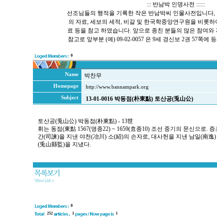
::: 반남박 인명사전 ::::::
선조님들의 행적을 기록한 작은 반남박씨 인물사전입니다, 
의 자료, 세보의 세적, 비갈 및 한국학중앙연구원을 비롯
료 등을 참고 하였습니다. 앞으로 종친 분들의 많은 참여와
참고로 앞부분 (예) 09-02-0057 은 9세 경신보 2권 57
0
Name
박찬무
Homepage
http://www.bannampark.org
Subject
13-01-0016 박동점(朴東點) 토산공(兎山公)
토산공(兎山公) 박동점(朴東點) - 13世
휘는 동점(東點 1567(명종22) ~ 1659(효종10) 조선 중기의 문신으로.
간(司諫)을 지낸 야천(冶川) 소(紹)의 손자로, 대사헌을 지낸 남일(南逸
(兎山縣監)을 지냈다.
0
252
1
1