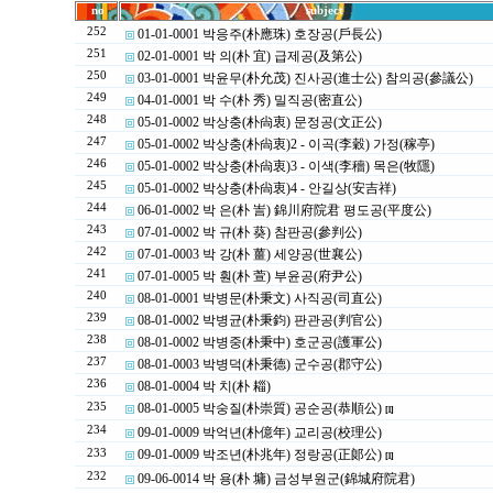
no
subject
252
01-01-0001 박응주(朴應珠) 호장공(戶長公)
251
02-01-0001 박 의(朴 宜) 급제공(及第公)
250
03-01-0001 박윤무(朴允茂) 진사공(進士公) 참의공(參議公)
249
04-01-0001 박 수(朴 秀) 밀직공(密直公)
248
05-01-0002 박상충(朴尙衷) 문정공(文正公)
247
05-01-0002 박상충(朴尙衷)2 - 이곡(李穀) 가정(稼亭)
246
05-01-0002 박상충(朴尙衷)3 - 이색(李穡) 목은(牧隱)
245
05-01-0002 박상충(朴尙衷)4 - 안길상(安吉祥)
244
06-01-0002 박 은(朴 訔) 錦川府院君 평도공(平度公)
243
07-01-0002 박 규(朴 葵) 참판공(參判公)
242
07-01-0003 박 강(朴 薑) 세양공(世襄公)
241
07-01-0005 박 훤(朴 萱) 부윤공(府尹公)
240
08-01-0001 박병문(朴秉文) 사직공(司直公)
239
08-01-0002 박병균(朴秉鈞) 판관공(判官公)
238
08-01-0002 박병중(朴秉中) 호군공(護軍公)
237
08-01-0003 박병덕(朴秉德) 군수공(郡守公)
236
08-01-0004 박 치(朴 䎩)
235
08-01-0005 박숭질(朴崇質) 공순공(恭順公)
[1]
234
09-01-0009 박억년(朴億年) 교리공(校理公)
233
09-01-0009 박조년(朴兆年) 정랑공(正郞公)
[1]
232
09-06-0014 박 용(朴 墉) 금성부원군(錦城府院君)