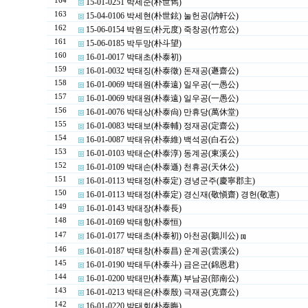
164
15-01-0251 박세준(朴世雋)
163
15-04-0106 박세현(朴世鉉) 눌헌공(訥軒公)
162
15-06-0154 박원도(朴元度) 죽창공(竹窓公)
161
15-06-0185 박두망(朴斗望)
160
16-01-0017 박태초(朴泰初)
159
16-01-0032 박태징(朴泰徵) 돈재공(遯齋公)
158
16-01-0069 박태원(朴泰遠) 일우공(一愚公)
157
16-01-0069 박태원(朴泰遠) 일우공(一愚公)
156
16-01-0076 박태상(朴泰尙) 만휴당(萬休堂)
155
16-01-0083 박태보(朴泰輔) 정재공(定齋公)
154
16-01-0087 박태유(朴泰維) 백석공(白石公)
153
16-01-0103 박태순(朴泰淳) 동계공(東溪公)
152
16-01-0109 박태손(朴泰遜) 천휴공(天休公)
151
16-01-0113 박태정(朴泰定) 경녕군주(慶寧郡主)
150
16-01-0113 박태정(朴泰定) 경신재(敬愼齋) 경헌(敬憲)
149
16-01-0143 박태장(朴泰長)
148
16-01-0169 박태항(朴泰恒)
147
16-01-0177 박태초(朴泰初) 아천공(鵝川公)
[1]
146
16-01-0187 박태창(朴泰昌) 운계공(雲溪公)
145
16-01-0190 박태두(朴泰斗) 금은군(錦恩君)
144
16-01-0200 박태만(朴泰萬) 부남공(部南公)
143
16-01-0213 박태은(朴泰殷) 극재공(克齋公)
142
16-01-0220 박태회(朴泰晦)