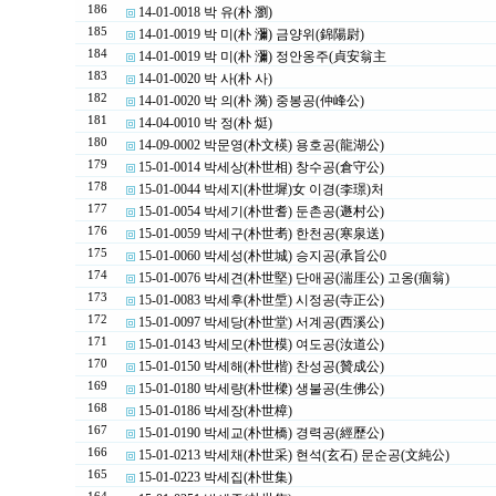
186
14-01-0018 박 유(朴 瀏)
185
14-01-0019 박 미(朴 瀰) 금양위(錦陽尉)
184
14-01-0019 박 미(朴 瀰) 정안옹주(貞安翁主
183
14-01-0020 박 사(朴 사)
182
14-01-0020 박 의(朴 漪) 중봉공(仲峰公)
181
14-04-0010 박 정(朴 烶)
180
14-09-0002 박문영(朴文楧) 용호공(龍湖公)
179
15-01-0014 박세상(朴世相) 창수공(倉守公)
178
15-01-0044 박세지(朴世墀)女 이경(李璟)처
177
15-01-0054 박세기(朴世耆) 둔촌공(遯村公)
176
15-01-0059 박세구(朴世耉) 한천공(寒泉送)
175
15-01-0060 박세성(朴世城) 승지공(承旨公0
174
15-01-0076 박세견(朴世堅) 단애공(湍厓公) 고옹(痼翁)
173
15-01-0083 박세후(朴世垕) 시정공(寺正公)
172
15-01-0097 박세당(朴世堂) 서계공(西溪公)
171
15-01-0143 박세모(朴世模) 여도공(汝道公)
170
15-01-0150 박세해(朴世楷) 찬성공(贊成公)
169
15-01-0180 박세량(朴世樑) 생불공(生佛公)
168
15-01-0186 박세장(朴世樟)
167
15-01-0190 박세교(朴世橋) 경력공(經歷公)
166
15-01-0213 박세채(朴世采) 현석(玄石) 문순공(文純公)
165
15-01-0223 박세집(朴世集)