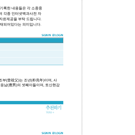
기록한 내용들은 각 소종중
하여 각종 인터넷백과사전 자
 자료제공을 부탁 드립니다.
쪽에 등재되어있다는 의미입니다.
 증조부(曾祖父)는 조년(朴兆年)이며, 사
) 응남(應男)의 셋째아들이며, 토산현감