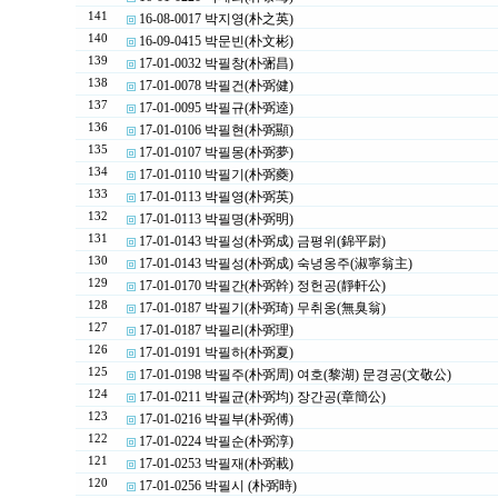
141
16-08-0017 박지영(朴之英)
140
16-09-0415 박문빈(朴文彬)
139
17-01-0032 박필창(朴弻昌)
138
17-01-0078 박필건(朴弼健)
137
17-01-0095 박필규(朴弼逵)
136
17-01-0106 박필현(朴弼顯)
135
17-01-0107 박필몽(朴弼夢)
134
17-01-0110 박필기(朴弼夔)
133
17-01-0113 박필영(朴弼英)
132
17-01-0113 박필명(朴弼明)
131
17-01-0143 박필성(朴弼成) 금평위(錦平尉)
130
17-01-0143 박필성(朴弼成) 숙녕옹주(淑寧翁主)
129
17-01-0170 박필간(朴弼幹) 정헌공(靜軒公)
128
17-01-0187 박필기(朴弼琦) 무취옹(無臭翁)
127
17-01-0187 박필리(朴弼理)
126
17-01-0191 박필하(朴弼夏)
125
17-01-0198 박필주(朴弼周) 여호(黎湖) 문경공(文敬公)
124
17-01-0211 박필균(朴弼均) 장간공(章簡公)
123
17-01-0216 박필부(朴弼傅)
122
17-01-0224 박필순(朴弼淳)
121
17-01-0253 박필재(朴弼載)
120
17-01-0256 박필시 (朴弼時)