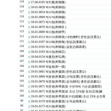
119
17-06-0195 박치륭(朴致隆)
118
18-01-0028 박사백(朴師伯)
117
18-01-0054 박사덕(朴師德)
116
18-01-0069 박사석(朴師錫)
115
18-01-0075 박사창(朴師昌)
114
18-01-0076 박사임(朴師任 )
113
18-01-0089 박사형(朴師亨)
112
18-01-0113 박사수(朴師洙) 내헌(耐軒) 문헌공(文憲公)
111
18-01-0187 박사해(朴師海) 창암공(蒼巖公)
110
18-01-0193 박사익(朴師益) 금원군(錦原君)
109
18-01-0193 박사정(朴師正)
108
18-04-0154 박홍준(朴弘儁)
107
19-01-0019 박취원(朴取源)
106
19-01-0039 박일원(朴一源)
105
19-01-0061 박성원(朴盛源) 문헌공(文憲公)
104
19-01-0069 박윤원(朴胤源) 근재(近齋) 문헌공(文獻公)
103
19-01-0070 박준원(朴準源) 금석(錦石) 충헌공(忠獻公)
102
19-01-0071 박준원(朴準源)女 수빈박씨 가순궁(嘉順宮)
101
19-01-0071 박준원(朴準源)女 조선 22대왕 정조(正祖)嬪
100
19-01-0071 박준원(朴準源)女수빈(綏嬪) 조선 23대 순조母
99
19-01-0170 박하원(朴夏源) 도객공(島客公)
98
19-01-0175 박서원(朴瑞源)
97