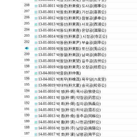
208
13-01-0011 박동준(朴東俊) 도사공(都事公)
207
13-01-0011 박동호(朴東豪) 가선공(嘉善公)
206
13-01-0012 박동민(朴東民) 참봉공(參奉公)
205
13-01-0013 박동선(朴東善) 서포공(西浦公)
204
13-01-0014 박동도(朴東燾) 온양공(溫陽公)
203
13-01-0014 박동언(朴東彦 ) 시정공(寺正公)
202
13-01-0016 박동윤(朴東尹) 부솔공(副率公)
13-01-0016 박동점(朴東點) 토산공(兎山公)
200
13-01-0017 박동열(朴東說) 남곽공(南郭公)
199
13-01-0018 박동망(朴東望) 길주공(吉州公)
198
13-01-0019 박동량(朴東亮) 오창공(梧窓公)
197
13-04-0010 박중윤(朴仲胤)
196
13-04-0021 박회무(朴檜茂) 육우당(六友堂)
195
13-06-0019 박대하(朴大夏) 송곡공(松谷公)
194
14-01-0010 박 병(朴 炳) 목사공(牧使公)
193
14-01-0011 박 엽(朴 燁) 약창공(葯窓公)
192
14-01-0012 박 휘(朴 煇) 집의공(執義公)
191
14-01-0013 박 정(朴 炡) 하석공(霞石公)
190
14-01-0013 박 환(朴 煥) 동추공(同樞公)
189
14-01-0014 박 황(朴 潢) 나헌공(懦軒公)
188
14-01-0016 박 정(朴 渟) 남양공(南陽公)
187
14-01-0017 박 호(朴 濠) 남평공(南平公)