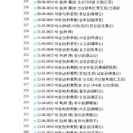
231
09-06-0014 박 용(朴 墉)女 조선12대왕 인종(仁宗)
230
09-06-0014 박 용(朴 墉)女 인성왕후(仁聖王后) 인종妃
229
09-09-0001 박맹지(朴孟智) 춘당공(春塘公)
228
10-08-0001 박희권(朴希權) 임회당(臨淮堂)
227
11-01-0010 박소(朴紹) 야천(冶川) 문강공(文康公)
226
11-01-0021 박 집(朴 輯)
225
11-04-0018 박승간(朴承侃) 사성공(司成公)
224
11-04-0021 박승임(朴承任) 소고공(嘯皐公)
223
11-05-0848 박윤성(朴允誠) 송고공(松皐公)
222
11-06-0015 박 주(朴 洲) 정산공(鼎山公)
221
12-01-0010 박응천(朴應川) 감정공(監正公)
220
12-01-0014 박응순(朴應順) 반성부원군(潘城府院君)
219
12-01-0015 박응남(朴應男) 문정(文貞) 남일공(南逸公)
218
12-01-0015 박응남(朴應男)女 선조妃 의인왕후(懿仁王后)
217
12-01-0015 박응남(朴應男)女 조선 14대왕 선조(宣祖)
216
12-01-0016 박응복(朴應福) 졸헌공(拙軒公)
215
12-01-0020 박응인(朴應寅) 도정공(都正公)
214
12-04-0021 박 록(朴 漉) 취수옹(醉睡翁)
213
12-05-0342 박명회(朴明會) 어모공(御侮公)
212
12-06-0017 박 린(朴 璘) 청라공(靑蘿公)
211
12-06-0020 박 찬(朴 璨) 동곽자(東郭子)
210
13-01-0010 박동현(朴東賢) 활당공(活塘公)
209
13-01-0011 박동노(朴東老) 정자공(正字公)