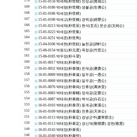
170
15-01-0150 박세해(朴世楷) 찬성공(贊成公)
169
15-01-0180 박세량(朴世樑) 생불공(生佛公)
168
15-01-0186 박세장(朴世樟)
167
15-01-0190 박세교(朴世橋) 경력공(經歷公)
166
15-01-0213 박세채(朴世采) 현석(玄石) 문순공(文純公)
165
15-01-0223 박세집(朴世集)
164
15-01-0251 박세준(朴世雋)
163
15-04-0106 박세현(朴世鉉) 눌헌공(訥軒公)
162
15-06-0154 박원도(朴元度) 죽창공(竹窓公)
161
15-06-0185 박두망(朴斗望)
160
16-01-0017 박태초(朴泰初)
159
16-01-0032 박태징(朴泰徵) 돈재공(遯齋公)
158
16-01-0069 박태원(朴泰遠) 일우공(一愚公)
157
16-01-0069 박태원(朴泰遠) 일우공(一愚公)
156
16-01-0076 박태상(朴泰尙) 만휴당(萬休堂)
155
16-01-0083 박태보(朴泰輔) 정재공(定齋公)
154
16-01-0087 박태유(朴泰維) 백석공(白石公)
153
16-01-0103 박태순(朴泰淳) 동계공(東溪公)
152
16-01-0109 박태손(朴泰遜) 천휴공(天休公)
151
16-01-0113 박태정(朴泰定) 경녕군주(慶寧郡主)
150
16-01-0113 박태정(朴泰定) 경신재(敬愼齋) 경헌(敬憲)
149
16-01-0143 박태장(朴泰長)
148
16-01-0169 박태항(朴泰恒)