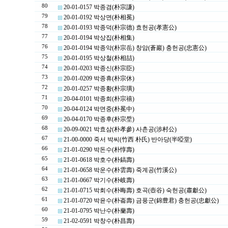
80
20-01-0157 박종겸(朴宗謙)
79
20-01-0192 박상면(朴相冕)
78
20-01-0193 박종덕(朴宗德) 효헌공(孝憲公)
77
20-01-0194 박상집(朴相集)
76
20-01-0194 박종악(朴宗岳) 창암(蒼巖) 충헌공(忠憲公)
75
20-01-0195 박상철(朴相喆)
74
20-01-0203 박종신(朴宗臣)
73
20-01-0209 박종휴(朴宗休)
72
20-01-0257 박종황(朴宗璜)
71
20-04-0101 박종희(朴宗禧)
70
20-04-0124 박면중(朴冕中)
69
20-04-0170 박종후(朴宗垕)
68
20-09-0021 박효삼(朴孝參) 사촌공(涉村公)
67
21-00-0000 죽서 박씨(竹西 朴氏) 반아당(半啞堂)
66
21-01-0290 박돈수(朴惇壽)
65
21-01-0618 박호수(朴鎬壽)
64
21-01-0658 박운수(朴雲壽) 죽계공(竹溪公)
63
21-01-0667 박기수(朴岐壽)
62
21-01-0715 박회수(朴晦壽) 호곡(壺谷) 숙헌공(肅獻公)
61
21-01-0720 박윤수(朴崙壽) 금풍군(錦豊君) 충헌공(忠獻公)
60
21-01-0795 박난수(朴蘭壽)
59
21-02-0591 박창수(朴昌壽)