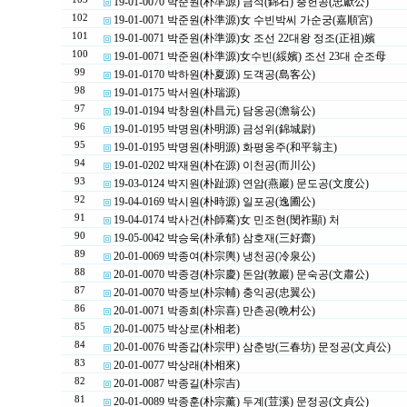
19-01-0070 박준원(朴準源) 금석(錦石) 충헌공(忠獻公)
102
19-01-0071 박준원(朴準源)女 수빈박씨 가순궁(嘉順宮)
101
19-01-0071 박준원(朴準源)女 조선 22대왕 정조(正祖)嬪
100
19-01-0071 박준원(朴準源)女수빈(綏嬪) 조선 23대 순조母
99
19-01-0170 박하원(朴夏源) 도객공(島客公)
98
19-01-0175 박서원(朴瑞源)
97
19-01-0194 박창원(朴昌元) 담옹공(澹翁公)
96
19-01-0195 박명원(朴明源) 금성위(錦城尉)
95
19-01-0195 박명원(朴明源) 화평옹주(和平翁主)
94
19-01-0202 박재원(朴在源) 이천공(而川公)
93
19-03-0124 박지원(朴趾源) 연암(燕巖) 문도공(文度公)
92
19-04-0169 박시원(朴時源) 일포공(逸圃公)
91
19-04-0174 박사건(朴師騫)女 민조현(閔祚顯) 처
90
19-05-0042 박승욱(朴承郁) 삼호재(三好齋)
89
20-01-0069 박종여(朴宗輿) 냉천공(冷泉公)
88
20-01-0070 박종경(朴宗慶) 돈암(敦巖) 문숙공(文肅公)
87
20-01-0070 박종보(朴宗輔) 충익공(忠翼公)
86
20-01-0071 박종희(朴宗喜) 만촌공(晩村公)
85
20-01-0075 박상로(朴相老)
84
20-01-0076 박종갑(朴宗甲) 삼춘방(三春坊) 문정공(文貞公)
83
20-01-0077 박상래(朴相來)
82
20-01-0087 박종길(朴宗吉)
81
20-01-0089 박종훈(朴宗薰) 두계(荳溪) 문정공(文貞公)