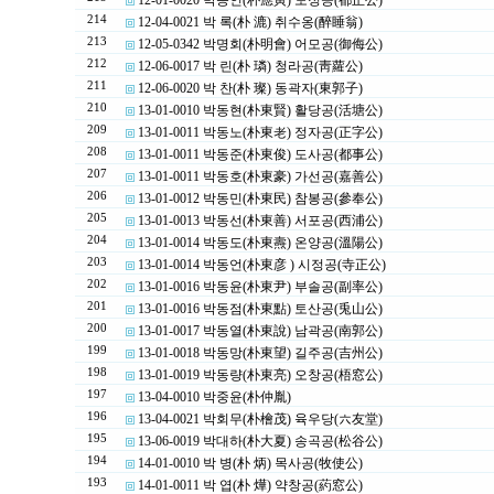
12-01-0020 박응인(朴應寅) 도정공(都正公)
214
12-04-0021 박 록(朴 漉) 취수옹(醉睡翁)
213
12-05-0342 박명회(朴明會) 어모공(御侮公)
212
12-06-0017 박 린(朴 璘) 청라공(靑蘿公)
211
12-06-0020 박 찬(朴 璨) 동곽자(東郭子)
210
13-01-0010 박동현(朴東賢) 활당공(活塘公)
209
13-01-0011 박동노(朴東老) 정자공(正字公)
208
13-01-0011 박동준(朴東俊) 도사공(都事公)
207
13-01-0011 박동호(朴東豪) 가선공(嘉善公)
206
13-01-0012 박동민(朴東民) 참봉공(參奉公)
205
13-01-0013 박동선(朴東善) 서포공(西浦公)
204
13-01-0014 박동도(朴東燾) 온양공(溫陽公)
203
13-01-0014 박동언(朴東彦 ) 시정공(寺正公)
202
13-01-0016 박동윤(朴東尹) 부솔공(副率公)
201
13-01-0016 박동점(朴東點) 토산공(兎山公)
200
13-01-0017 박동열(朴東說) 남곽공(南郭公)
199
13-01-0018 박동망(朴東望) 길주공(吉州公)
198
13-01-0019 박동량(朴東亮) 오창공(梧窓公)
197
13-04-0010 박중윤(朴仲胤)
196
13-04-0021 박회무(朴檜茂) 육우당(六友堂)
195
13-06-0019 박대하(朴大夏) 송곡공(松谷公)
194
14-01-0010 박 병(朴 炳) 목사공(牧使公)
193
14-01-0011 박 엽(朴 燁) 약창공(葯窓公)