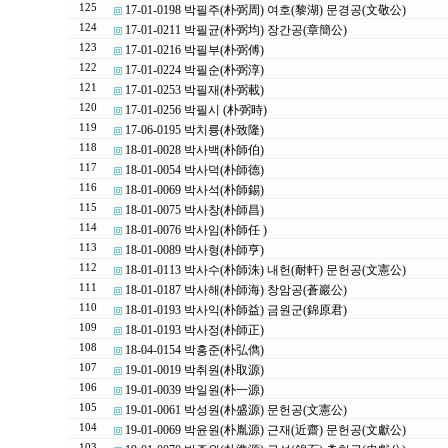
125
17-01-0198 박필주(朴弼周) 여호(黎湖) 문경공(文敬公)
124
17-01-0211 박필균(朴弼均) 장간공(章簡公)
123
17-01-0216 박필부(朴弼傅)
122
17-01-0224 박필순(朴弼淳)
121
17-01-0253 박필재(朴弼載)
120
17-01-0256 박필시 (朴弼時)
119
17-06-0195 박치륭(朴致隆)
118
18-01-0028 박사백(朴師伯)
117
18-01-0054 박사덕(朴師德)
116
18-01-0069 박사석(朴師錫)
115
18-01-0075 박사창(朴師昌)
114
18-01-0076 박사임(朴師任 )
113
18-01-0089 박사형(朴師亨)
112
18-01-0113 박사수(朴師洙) 내헌(耐軒) 문헌공(文憲公)
111
18-01-0187 박사해(朴師海) 창암공(蒼巖公)
110
18-01-0193 박사익(朴師益) 금원군(錦原君)
109
18-01-0193 박사정(朴師正)
108
18-04-0154 박홍준(朴弘儁)
107
19-01-0019 박취원(朴取源)
106
19-01-0039 박일원(朴一源)
105
19-01-0061 박성원(朴盛源) 문헌공(文憲公)
104
19-01-0069 박윤원(朴胤源) 근재(近齋) 문헌공(文獻公)
103