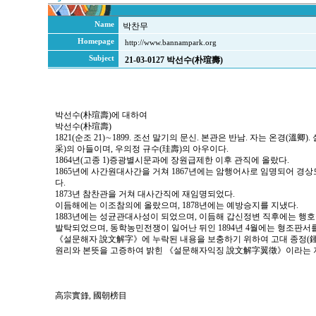
Name
박찬무
Homepage
http://www.bannampark.org
Subject
21-03-0127 박선수(朴瑄壽)
박선수(朴瑄壽)에 대하여
박선수(朴瑄壽)
1821(순조 21)∼1899. 조선 말기의 문신. 본관은 반남. 자는 온경(溫卿
采)의 아들이며, 우의정 규수(珪壽)의 아우이다.
1864년(고종 1)증광별시문과에 장원급제한 이후 관직에 올랐다.
1865년에 사간원대사간을 거쳐 1867년에는 암행어사로 임명되어 경
다.
1873년 참찬관을 거쳐 대사간직에 재임명되었다.
이듬해에는 이조참의에 올랐으며, 1878년에는 예방승지를 지냈다.
1883년에는 성균관대사성이 되었으며, 이듬해 갑신정변 직후에는 행
발탁되었으며, 동학농민전쟁이 일어난 뒤인 1894년 4월에는 형조판서를
《설문해자 說文解字》에 누락된 내용을 보충하기 위하여 고대 종정(鍾
원리와 본뜻을 고증하여 밝힌 《설문해자익징 說文解字翼徵》이라는 
高宗實錄, 國朝榜目