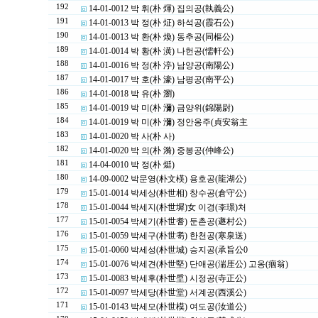
192
14-01-0012 박 휘(朴 煇) 집의공(執義公)
191
14-01-0013 박 정(朴 炡) 하석공(霞石公)
190
14-01-0013 박 환(朴 煥) 동추공(同樞公)
189
14-01-0014 박 황(朴 潢) 나헌공(懦軒公)
188
14-01-0016 박 정(朴 渟) 남양공(南陽公)
187
14-01-0017 박 호(朴 濠) 남평공(南平公)
186
14-01-0018 박 유(朴 瀏)
185
14-01-0019 박 미(朴 瀰) 금양위(錦陽尉)
184
14-01-0019 박 미(朴 瀰) 정안옹주(貞安翁主
183
14-01-0020 박 사(朴 사)
182
14-01-0020 박 의(朴 漪) 중봉공(仲峰公)
181
14-04-0010 박 정(朴 烶)
180
14-09-0002 박문영(朴文楧) 용호공(龍湖公)
179
15-01-0014 박세상(朴世相) 창수공(倉守公)
178
15-01-0044 박세지(朴世墀)女 이경(李璟)처
177
15-01-0054 박세기(朴世耆) 둔촌공(遯村公)
176
15-01-0059 박세구(朴世耉) 한천공(寒泉送)
175
15-01-0060 박세성(朴世城) 승지공(承旨公0
174
15-01-0076 박세견(朴世堅) 단애공(湍厓公) 고옹(痼翁)
173
15-01-0083 박세후(朴世垕) 시정공(寺正公)
172
15-01-0097 박세당(朴世堂) 서계공(西溪公)
171
15-01-0143 박세모(朴世模) 여도공(汝道公)