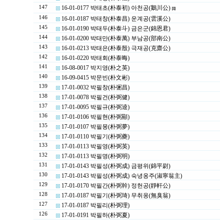
147
16-01-0177 박태초(朴泰初) 아천공(鵝川公)
[1]
146
16-01-0187 박태창(朴泰昌) 운계공(雲溪公)
145
16-01-0190 박태두(朴泰斗) 금은군(錦恩君)
144
16-01-0200 박태만(朴泰萬) 부남공(部南公)
143
16-01-0213 박태은(朴泰殷) 극재공(克齋公)
142
16-01-0220 박태회(朴泰晦)
141
16-08-0017 박지영(朴之英)
140
16-09-0415 박문빈(朴文彬)
139
17-01-0032 박필창(朴弻昌)
138
17-01-0078 박필건(朴弼健)
137
17-01-0095 박필규(朴弼逵)
136
17-01-0106 박필현(朴弼顯)
135
17-01-0107 박필몽(朴弼夢)
134
17-01-0110 박필기(朴弼夔)
133
17-01-0113 박필영(朴弼英)
132
17-01-0113 박필명(朴弼明)
131
17-01-0143 박필성(朴弼成) 금평위(錦平尉)
130
17-01-0143 박필성(朴弼成) 숙녕옹주(淑寧翁主)
129
17-01-0170 박필간(朴弼幹) 정헌공(靜軒公)
128
17-01-0187 박필기(朴弼琦) 무취옹(無臭翁)
127
17-01-0187 박필리(朴弼理)
126
17-01-0191 박필하(朴弼夏)