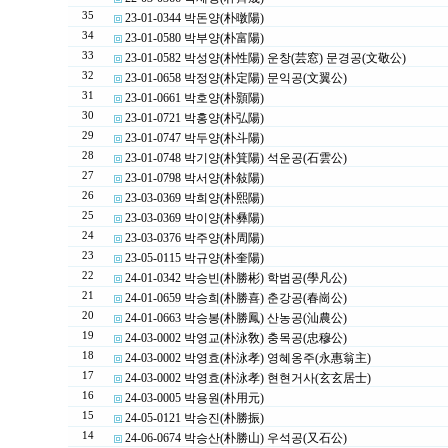
35
23-01-0344 박돈양(朴暾陽)
34
23-01-0580 박부양(朴富陽)
33
23-01-0582 박성양(朴性陽) 운창(芸窓) 문경공(文敬公)
32
23-01-0658 박정양(朴定陽) 문익공(文翼公)
31
23-01-0661 박호양(朴顥陽)
30
23-01-0721 박홍양(朴弘陽)
29
23-01-0747 박두양(朴斗陽)
28
23-01-0748 박기양(朴箕陽) 석운공(石雲公)
27
23-01-0798 박서양(朴敍陽)
26
23-03-0369 박희양(朴熙陽)
25
23-03-0369 박이양(朴彝陽)
24
23-03-0376 박주양(朴周陽)
23
23-05-0115 박규양(朴奎陽)
22
24-01-0342 박승빈(朴勝彬) 학범공(學凡公)
21
24-01-0659 박승희(朴勝喜) 춘강공(春崗公)
20
24-01-0663 박승봉(朴勝鳳) 산농공(汕農公)
19
24-03-0002 박영교(朴泳敎) 충목공(忠穆公)
18
24-03-0002 박영효(朴泳孝) 영혜옹주(永惠翁主)
17
24-03-0002 박영효(朴泳孝) 현현거사(玄玄居士)
16
24-03-0005 박용원(朴用元)
15
24-05-0121 박승진(朴勝振)
14
24-06-0674 박승산(朴勝山) 우석공(又石公)