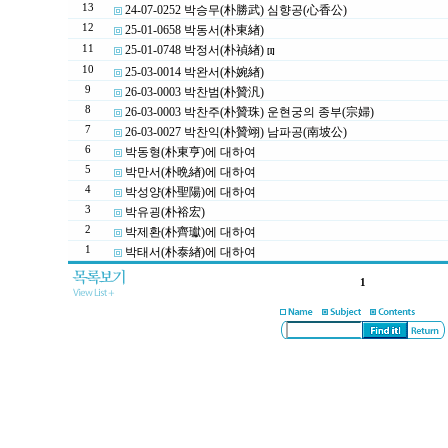
13
24-07-0252 박승무(朴勝武) 심향공(心香公)
12
25-01-0658 박동서(朴東緖)
11
25-01-0748 박정서(朴禎緖)
[1]
10
25-03-0014 박완서(朴婉緖)
9
26-03-0003 박찬범(朴贊汎)
8
26-03-0003 박찬주(朴贊珠) 운현궁의 종부(宗婦)
7
26-03-0027 박찬익(朴贊翊) 남파공(南坡公)
6
박동형(朴東亨)에 대하여
5
박만서(朴晩緖)에 대하여
4
박성양(朴聖陽)에 대하여
3
박유굉(朴裕宏)
2
박제환(朴齊瓛)에 대하여
1
박태서(朴泰緖)에 대하여
1