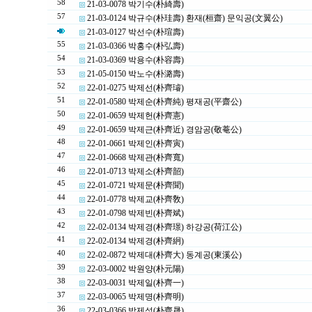
58
21-03-0078 박기수(朴綺壽)
57
21-03-0124 박규수(朴珪壽) 환재(桓齋) 문익공(文翼公)
21-03-0127 박선수(朴瑄壽)
55
21-03-0366 박홍수(朴弘壽)
54
21-03-0369 박용수(朴容壽)
53
21-05-0150 박노수(朴潞壽)
52
22-01-0275 박제선(朴齊璿)
51
22-01-0580 박제순(朴齊純) 평재공(平齋公)
50
22-01-0659 박제헌(朴齊憲)
49
22-01-0659 박제근(朴齊近) 경암공(敬菴公)
48
22-01-0661 박제인(朴齊寅)
47
22-01-0668 박제관(朴齊寬)
46
22-01-0713 박제소(朴齊韶)
45
22-01-0721 박제문(朴齊聞)
44
22-01-0778 박제교(朴齊敎)
43
22-01-0798 박제빈(朴齊斌)
42
22-02-0134 박제경(朴齊璟) 하강공(荷江公)
41
22-02-0134 박제경(朴齊絅)
40
22-02-0872 박제대(朴齊大) 동계공(東溪公)
39
22-03-0002 박원양(朴元陽)
38
22-03-0031 박제일(朴齊一)
37
22-03-0065 박제명(朴齊明)
36
22-03-0366 박제성(朴齊晟)