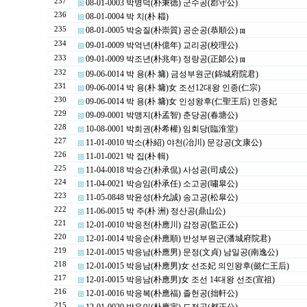
237
08-01-0003 박병덕(朴秉德) 군수공(郡守公)
236
08-01-0004 박 치(朴 䎩)
235
08-01-0005 박숭질(朴崇質) 공순공(恭順公)
[1]
234
09-01-0009 박억년(朴億年) 교리공(校理公)
233
09-01-0009 박조년(朴兆年) 정랑공(正郞公)
[1]
232
09-06-0014 박 용(朴 墉) 금성부원군(錦城府院君)
231
09-06-0014 박 용(朴 墉)女 조선12대왕 인종(仁宗)
230
09-06-0014 박 용(朴 墉)女 인성왕후(仁聖王后) 인종妃
229
09-09-0001 박맹지(朴孟智) 춘당공(春塘公)
228
10-08-0001 박희권(朴希權) 임회당(臨淮堂)
227
11-01-0010 박소(朴紹) 야천(冶川) 문강공(文康公)
226
11-01-0021 박 집(朴 輯)
225
11-04-0018 박승간(朴承侃) 사성공(司成公)
224
11-04-0021 박승임(朴承任) 소고공(嘯皐公)
223
11-05-0848 박윤성(朴允誠) 송고공(松皐公)
222
11-06-0015 박 주(朴 洲) 정산공(鼎山公)
221
12-01-0010 박응천(朴應川) 감정공(監正公)
220
12-01-0014 박응순(朴應順) 반성부원군(潘城府院君)
219
12-01-0015 박응남(朴應男) 문정(文貞) 남일공(南逸公)
218
12-01-0015 박응남(朴應男)女 선조妃 의인왕후(懿仁王后)
217
12-01-0015 박응남(朴應男)女 조선 14대왕 선조(宣祖)
216
12-01-0016 박응복(朴應福) 졸헌공(拙軒公)
215