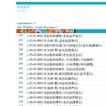
0
252
1
1
no
subject
252
01-01-0001 박응주(朴應珠) 호장공(戶長公)
251
02-01-0001 박 의(朴 宜) 급제공(及第公)
250
03-01-0001 박윤무(朴允茂) 진사공(進士公) 참의공(參議公)
249
04-01-0001 박 수(朴 秀) 밀직공(密直公)
248
05-01-0002 박상충(朴尙衷) 문정공(文正公)
247
05-01-0002 박상충(朴尙衷)2 - 이곡(李穀) 가정(稼亭)
246
05-01-0002 박상충(朴尙衷)3 - 이색(李穡) 목은(牧隱)
245
05-01-0002 박상충(朴尙衷)4 - 안길상(安吉祥)
244
06-01-0002 박 은(朴 訔) 錦川府院君 평도공(平度公)
243
07-01-0002 박 규(朴 葵) 참판공(參判公)
242
07-01-0003 박 강(朴 薑) 세양공(世襄公)
241
07-01-0005 박 훤(朴 萱) 부윤공(府尹公)
240
08-01-0001 박병문(朴秉文) 사직공(司直公)
239
08-01-0002 박병균(朴秉鈞) 판관공(判官公)
238
08-01-0002 박병중(朴秉中) 호군공(護軍公)