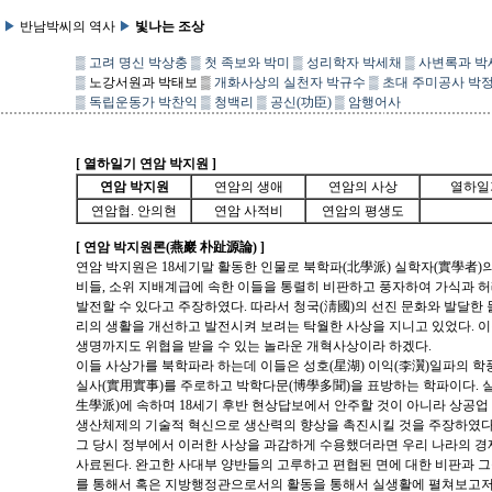
▶
반남박씨의 역사
▶
빛나는 조상
▒
고려 명신 박상충
▒
첫 족보와 박미
▒
성리학자 박세채
▒
사변록과 박
▒
노강서원과 박태보
▒
개화사상의 실천자 박규수
▒
초대 주미공사 박
▒
독립운동가 박찬익
▒
청백리
▒
공신(功臣)
▒
암행어사
[ 열하일기 연암 박지원 ]
연암 박지원
연암의 생애
연암의 사상
열하일
연암협. 안의현
연암 사적비
연암의 평생도
[ 연암 박지원론(燕巖 朴趾源論) ]
연암 박지원은 18세기말 활동한 인물로 북학파(北學派) 실학자(實學者)
비들, 소위 지배계급에 속한 이들을 통렬히 비판하고 풍자하여 가식과 
발전할 수 있다고 주장하였다. 따라서 청국(淸國)의 선진 문화와 발달한
리의 생활을 개선하고 발전시켜 보려는 탁월한 사상을 지니고 있었다. 
생명까지도 위협을 받을 수 있는 놀라운 개혁사상이라 하겠다.
이들 사상가를 북학파라 하는데 이들은 성호(星湖) 이익(李瀷)일파의 학
실사(實用實事)를 주로하고 박학다문(博學多聞)을 표방하는 학파이다.
生學派)에 속하며 18세기 후반 현상답보에서 안주할 것이 아니라 상공
생산체제의 기술적 혁신으로 생산력의 향상을 촉진시킬 것을 주장하였다
그 당시 정부에서 이러한 사상을 과감하게 수용했더라면 우리 나라의 
사료된다. 완고한 사대부 양반들의 고루하고 편협된 면에 대한 비판과 
를 통해서 혹은 지방행정관으로서의 활동을 통해서 실생활에 펼쳐보고저