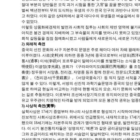
절대 부분의 양반들은 오직 과거 시험을 통한 '入官'을 꿈꿀 뿐이었다. 
벌써 백년전부터 무의 도식하는 유생의 수가 전국 인구의 과반수나 되며
고 하였다. 이와 같은 상태하에서 결국 대다수의 유생들은 벼슬길에서 
수 없었다.
이렇듯 상품화페경제의 발전과 사회적 침투는 사회의 제반 영역에 불가피
아직은 봉건 경제의 지배하에 그 부속물의 처지를 벗어나지 못하고 있었
회적 갈등들을 점점 첨예화시켰고 사람들에게 새로운의식, 새로운 가치
2) 외래적 측면
중국의 선진 문화와 서구 자본주의 문명은 주로 해마다 여러 차례 왕래
이루어졌다. 사료(史料)에 의하면 중종 3년에 중국으로부터 서양포(西洋
통사(通事) 이석(李碩)이 포르투갈이 말레이시아를 토벌했다는 소식을 전하였
明使臣) 이광정(李光庭), 권희가 《구라파여지도(歐羅巴輿地圖)》를 조정에
奏使) 정두원이 서양총, 천리경, 자명종 등과 함께 천문서, 천문도(天文
書)》, 《천리경서(千里鏡書)》, 《서양국풍속기》등 적지 않은 서적을 
않게 볼 수 있다. 이렇게, 서방의 선진적 과학기술문명과 중국의 앞선 문
들로 하여금 현실과 비교하는 가운데 현행 제도의 모순, 자기 문화의 낙
는 길로 추동하였다. 이로부터 조선에서장기적으로 유지되어오던 중국중
유교 우주관이 치명적인 타격을 받게 되었으며 모든 봉건적 권위는 엄중
3) 사상적 측면(實學)
실학사상은 17세기 중엽부터 하나의 사상조류로 형성되기 시작하여19
진보적인 사회사상조류이다. 위에서도 언급했듯이, 내재적으로는 17세
했으며 18세기에는 자본주의적 관계가 맹아적인 형태로 발생, 발전하였
다. 이 시기 봉건통치자들은 '성명의지', '예론'과 같은 공리공담만을 일
그와 조금이라도 배치되는 것은 서슴없이 말살하였다. 이러한 여러 조건
자성리학과 대립되는 새로운 학풍, 쓸모있는 학문을 연구하며 사물에 대