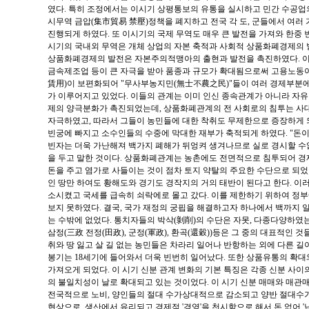
였다. 특히 조정에서는 이시기 상평통보의 유통을 실시하고 민간 수공
시무역 금압(集市貿易 禁壓)정책을 폐지하고 전국 각 도, 군들에서 여
진행되게 하였다. 또 이시기의 국제 무역도 매우 큰 발전을 가져와 한중 
시기의 국내외 무역은 개체 상업의 자본 축적과 사회적 상품화폐경제의 
상품화폐경제의 발전은 자본주의적맹아의 출현과 발전을 촉진하였다. 이 
금속제조업 등이 큰 자극을 받아 품종과 규모가 확대됨으로써 고용노동이
賃用)이 보편화되어 "무사부농지민(無士不農之民)"들이 여러 경제부분
가 이루어지고 있었다. 이들의 관계는 이미 인신 종속관계가 아니라 자유
제의 양극분화가 촉진되었는데, 상품화폐관계의 전 사회로의 침투는 사
자극하였고, 따라서 그들이 농민들에 대한 착취도 무제한으로 증장하게 
빈궁에 빠지고 소수인들의 수중에 막대한 재부가 축적되게 하였다. "돈이
빈자는 더욱 가난해져 백가지 폐해가 뒤엉켜 생겨나므로 실로 경시할 수없
을 두고 말한 것이다. 상품화폐관계는 농촌에도 전면적으로 침투되어 경
돈을 주고 염가로 사들이는 것이 점차 토지 약탈의 주요한 수단으로 되었
인 땅만 하여도 황해도와 경기도 경작지의 거의 태반이 된다고 한다. 이러
소시켰고 국세를 급속히 쇠락에로 몰고 갔다. 이를 제한하기 위하여 정
보지 못하였다. 결국, 국가 재정의 궁핍을 해결하고자 하나에서 백까지
는 수밖에 없었다. 통치자들의 박삭(剝削)의 수단은 자못, 다종다양하였는 
삼정(三政 전정(田政), 군정(軍政), 환곡(還穀))등은 그 중의 대표적인 
취와 땅 잃고 살 길 없는 농민들은 차라리 일어나 반항하는 외에 다른 길
봉기는 18세기에 들어와서 더욱 빈번히 일어났다. 또한 상품유통의 확
가져오게 되었다. 이 시기 신분 관계 변화의 기본 특징은 각종 신분 사이
의 불일치성이 날로 확대되고 있는 것이었다. 이 시기 신분 매매와 매관
전국적으로 노비, 양인들의 절대 수가상대적으로 감소되고 양반 절대수가
현상으로, 생산에서 유리되고 경제적 '경영'을 천시함으로 해서 돈 없어 '