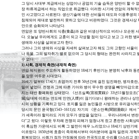
그 당시 사대부 계급에서는 상업이나 공업의 기술 습득은 양반이 할 수 
장 하류계급에서 하는 직업으로 취급했다. 이러한 시기에 연암의 개혁적
인 사고였다고 사료된다. 생산기술에 대한 선비들의 태도와 이용후생의 
침체되어 제대로 발전하지 못하고 있다고 비판하였다. 그것은 경제사상 
안으로 승화되어 나타났다.
연암은 또 양반사회의 식충(食蟲)과 같은 비생산적이요 비리나 모순된 
다. 오늘날 우리에게도 교훈이 되고 각성할 점이 있다고 보고 그 러한 병
생애와 사상을 살펴보고자 한다.
그러나 그의 생애와 사상을 자세히 살펴보고자 해도 그의 고향인 서울이
나 유물, 그의 발자취가 별로 없으며 그 당시의 형태는 완전히 사라지고 
수 없다.
1) 사회, 경제적 측면(내재적 측면)
연암 박지원이 주요하게 활동하였던 18세기 후반기는 분명히 낙후와 동란
을 앞둔 어두운 시대였다.
16세기 말부터 17세기 초엽까지 전후 50년간에 걸친 임진왜란, 병자호
밀어 넣었다. 전쟁과 그에 따른 기아와 병이 무수한 생명을 빼앗아감으로
지는 태반 황폐화된 상태였다. 《선조실록(宣祖實錄)》33년11월정묘조(
城)일대에 이르는 연도에 인연(人煙)이 끊기다보니 왕래하는 관리나 상인
시의 상황을 기록하고 있다. 토지를 잃은 농민들은 사방으로 유리걸식하였
당시의 문인 윤국형(1543~1611)도 자기의 《문소만록(聞韶漫錄)》에서
가 세족이라 할지라도 거의 모두가 생업을 잃었다. … 우리나라에서 변란
다"고 썼다. 이렇듯 두차례 전쟁의 피해가 엄청나게 컸고 혼란한 사회상
이 혹심한 가운데서도 비록 그 발전이 매우 느리었으나 18세기 상반기
이르렀다. 1650년에 효종이 즉위해서부터 여러분야에 걸쳐 일련의 개
회복되었다. 사회가 점차 안정됨에 따라 전국적으로 수리를 다스리고 