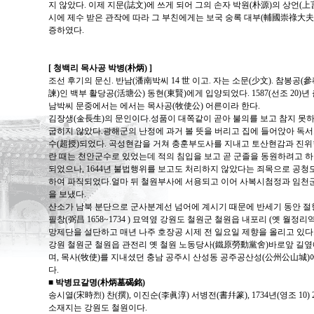
지 않았다. 이제 지문(誌文)에 쓰게 되어 그의 손자 박원(朴源)의 상언(
시에 제수 받은 관작에 따라 그 부친에게는 보국 숭록 대부(輔國崇祿大夫
증하였다.
[ 청백리 목사공 박병(朴炳) ]
조선 후기의 문신. 반남(潘南박씨 14 世 이고. 자는 소문(少文). 참봉공(
諫)인 백부 활당공(活塘公) 동현(東賢)에게 입양되었다. 1587(선조 20)년 
남박씨 문중에서는 에서는 목사공(牧使公) 어른이라 한다.
김장생(金長生)의 문인이다.성품이 대쪽같이 곧아 불의를 보고 참지 못하
굽히지 않았다.광해군의 난정에 과거 볼 뜻을 버리고 집에 들어앉아 독서
수(超授)되었다. 곡성현감을 거쳐 충훈부도사를 지내고 토산현감과 진위현
란 때는 천안군수로 있었는데 적의 침입을 보고 곧 군졸을 동원하려고 하
되었으나, 1644년 불법행위를 보고도 처리하지 않았다는 죄목으로 공청
하여 파직되었다.얼마 뒤 철원부사에 서용되고 이어 사복시첨정과 임천군
을 보냈다.
산소가 남북 분단으로 군사분계선 넘어에 계시기 때문에 반세기 동안 절
필창(弼昌 1658~1734 ) 묘역옆 강원도 철원군 철원읍 내포리 (옛 월정리역
망제단을 설단하고 매년 나주 호장공 시제 전 일요일 제향을 올리고 있다
강원 철원군 철원읍 관전리 옛 철원 노동당사(鐵原勞動黨舍)바로앞 길옆에
며, 목사(牧使)를 지내셨던 충남 공주시 산성동 공주공산성(公州公山城)에
다.
■ 박병묘갈명(朴炳墓碣銘)
송시열(宋時烈) 찬(撰), 이진순(李眞淳) 서병전(書幷篆), 1734년(영조 10) 2매,
소재지는 강원도 철원이다.