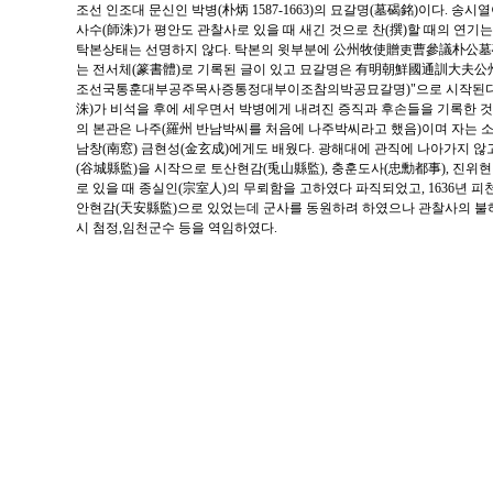
조선 인조대 문신인 박병(朴炳 1587-1663)의 묘갈명(墓碣銘)이다. 송시
사수(師洙)가 평안도 관찰사로 있을 때 새긴 것으로 찬(撰)할 때의 연기
탁본상태는 선명하지 않다. 탁본의 윗부분에 公州牧使贈吏曹參議朴公
는 전서체(篆書體)로 기록된 글이 있고 묘갈명은 有明朝鮮國通訓大
조선국통훈대부공주목사증통정대부이조참의박공묘갈명)"으로 시작된다.
洙)가 비석을 후에 세우면서 박병에게 내려진 증직과 후손들을 기록한 것
의 본관은 나주(羅州 반남박씨를 처음에 나주박씨라고 했음)이며 자는 소
남창(南窓) 금현성(金玄成)에게도 배웠다. 광해대에 관직에 나아가지 않
(谷城縣監)을 시작으로 토산현감(兎山縣監), 충훈도사(忠勳都事), 진위
로 있을 때 종실인(宗室人)의 무뢰함을 고하였다 파직되었고, 1636년 피
안현감(天安縣監)으로 있었는데 군사를 동원하려 하였으나 관찰사의 불허
시 첨정,임천군수 등을 역임하였다.