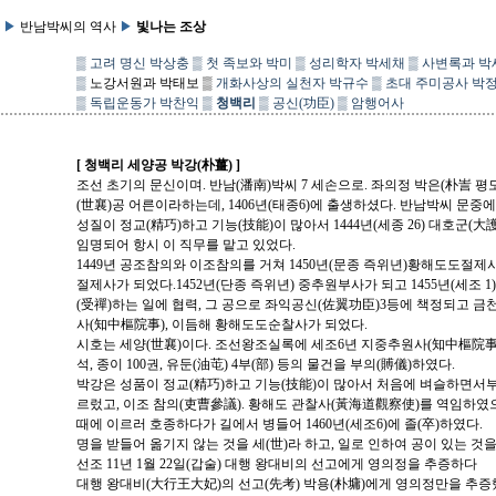
▶
반남박씨의 역사
▶
빛나는 조상
▒
고려 명신 박상충
▒
첫 족보와 박미
▒
성리학자 박세채
▒
사변록과 박
▒
노강서원과 박태보
▒
개화사상의 실천자 박규수
▒
초대 주미공사 박
▒
독립운동가 박찬익
▒
청백리
▒
공신(功臣)
▒
암행어사
[ 청백리 세양공 박강(朴薑) ]
조선 초기의 문신이며. 반남(潘南)박씨 7 세손으로. 좌의정 박은(朴訔 
(世襄)공 어른이라하는데, 1406년(태종6)에 출생하셨다. 반남박씨 문중
성질이 정교(精巧)하고 기능(技能)이 많아서 1444년(세종 26) 대호군(
임명되어 항시 이 직무를 맡고 있었다.
1449년 공조참의와 이조참의를 거쳐 1450년(문종 즉위년)황해도도절제
절제사가 되었다.1452년(단종 즉위년) 중추원부사가 되고 1455년(세조 
(受禪)하는 일에 협력, 그 공으로 좌익공신(佐翼功臣)3등에 책정되고 금
사(知中樞院事), 이듬해 황해도도순찰사가 되었다.
시호는 세양(世襄)이다. 조선왕조실록에 세조6년 지중추원사(知中樞院事) 박
석, 종이 100권, 유둔(油芚) 4부(部) 등의 물건을 부의(賻儀)하였다.
박강은 성품이 정교(精巧)하고 기능(技能)이 많아서 처음에 벼슬하면서부터
르렀고, 이조 참의(吏曹參議). 황해도 관찰사(黃海道觀察使)를 역임하였
때에 이르러 호종하다가 길에서 병들어 1460년(세조6)에 졸(卒)하였다.
명을 받들어 옮기지 않는 것을 세(世)라 하고, 일로 인하여 공이 있는 것을
선조 11년 1월 22일(갑술) 대행 왕대비의 선고에게 영의정을 추증하다
대행 왕대비(大行王大妃)의 선고(先考) 박용(朴墉)에게 영의정만을 추증