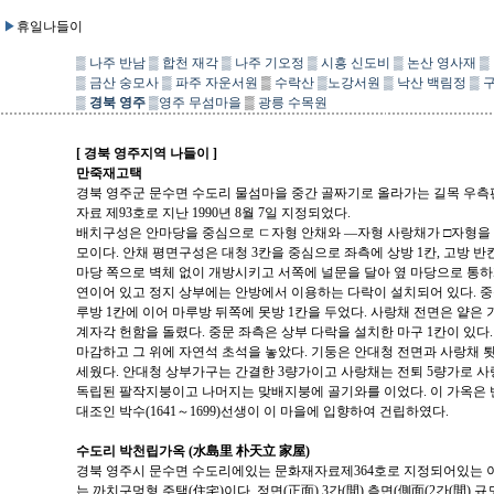
▶
휴일나들이
▒
나주 반남
▒
합천 재각
▒
나주 기오정
▒
시흥 신도비
▒
논산 영사재
▒
▒
금산 숭모사
▒
파주 자운서원
▒
수락산
▒
노강서원
▒
낙산 백림정
▒
▒
경북 영주
▒
영주 무섬마을
▒
광릉 수목원
[ 경북 영주지역 나들이 ]
만죽재고택
경북 영주군 문수면 수도리 물섬마을 중간 골짜기로 올라가는 길목 우측
자료 제93호로 지난 1990년 8월 7일 지정되었다.
배치구성은 안마당을 중심으로 ㄷ자형 안채와 ―자형 사랑채가 □자형을 이루
모이다. 안채 평면구성은 대청 3칸을 중심으로 좌측에 상방 1칸, 고방 반
마당 쪽으로 벽체 없이 개방시키고 서쪽에 널문을 달아 옆 마당으로 통하게
연이어 있고 정지 상부에는 안방에서 이용하는 다락이 설치되어 있다. 중
루방 1칸에 이어 마루방 뒤쪽에 못방 1칸을 두었다. 사랑채 전면은 얕
계자각 헌함을 돌렸다. 중문 좌측은 상부 다락을 설치한 마구 1칸이 있
마감하고 그 위에 자연석 초석을 놓았다. 기둥은 안대청 전면과 사랑채
세웠다. 안대청 상부가구는 간결한 3량가이고 사랑채는 전퇴 5량가로 
독립된 팔작지붕이고 나머지는 맞배지붕에 골기와를 이었다. 이 가옥은 반
대조인 박수(1641～1699)선생이 이 마을에 입향하여 건립하였다.
수도리 박천립가옥 (水島里 朴天立 家屋)
경북 영주시 문수면 수도리에있는 문화재자료제364호로 지정되어있는
는 까치구멍형 주택(住宅)이다. 정면(正面) 3간(間) 측면(側面(2간(間) 