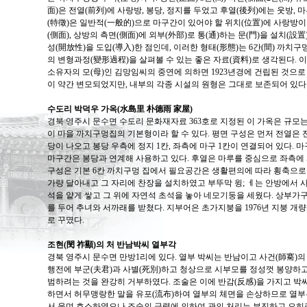
面)은 전열(前列)에 사랑방, 봉당, 정지를 두었고 후열(後列)에는 웃방, 
(特徵)은 일반적(一般的)으로 마구간이 있어야 할 위치(位置)에 사랑방이
(側面), 상방의 측면(側面)에 외부(外部)로 통(通)하는 문(門)을 설치(
성(開放性)을 도입(導入)한 점인데, 이러한 형태(形態)는 6간(間) 까치
의 변형과정(變形過程)을 살펴볼 수 있는 좋은 자료(資料)로 생각된다.
소유자의 모(母)인 김망임씨의 중연에 의하면 1923년경에 건립된 것으로 
이 약간 변모되었지만, 내부의 각종 시설의 원형은 그대로 보존되어 있다
수도리 박덕우 가옥(水島里 朴德雨 家屋)
경북 영주시 문수면 수도리 문화재자료 363호로 지정된 이 가옥은 규모는 
이 마을 까치구멍집의 기본형이라 할 수 있다. 평면 구성은 먼저 전열은
당이 나오고 봉당 우측에 정지 1칸, 좌측에 마구 1칸이 연결되어 있다. 
마구간은 봉당과 연계해 사용하고 있다. 후열은 마루를 중심으로 좌측에 
구성은 기본 6칸 까치구멍 집에서 필요공간은 생활편의에 따라 횡축으로 
가량 달아내고 그 자리에 찬장을 설치하였고 부뚜막 윙; ㅔ는 안방에서 
석을 얕게 쌓고 그 위에 자연석 초석을 놓아 네모기둥을 세웠다. 상부가
를 두어 추녀와 서까래를 받쳤다. 지부어은 초가지붕을 1976년 지붕 
로 꾸몄다.
조현(閔 祚顯)의 처 반남박씨 열부각
경북 영주시 문수면 만방1리에 있다. 열부 박씨는 반남이고 사건(師騫)
행전에 부군(夫君)과 사별(死別)하고 청상으로 시부모를 정성껏 봉양하
범하려는 것을 완강히 거부하였다. 조술은 이에 반감(反感)을 가지고 박
하면서 허무맹랑한 말을 유포(流布)하여 열부의 체면을 손상하므로 열부
서 울며 호소하였으나 조술의 금력에 의하여 관의 처리는 부진하고 오히