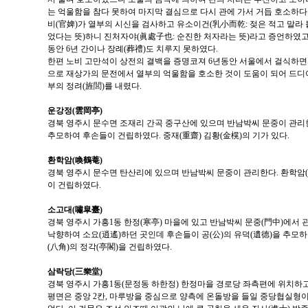
는 억울함을 참다 못하여 마지막 결심으로 다시 관에 가서 거듭 호소하다
비(官婢)가 열부의 시신을 검사하고 유소이건(乳小而乾: 젖은 적고 말라 
었다는 뜻)하니 진처자야(眞處子也: 순진한 처자라는 뜻)라고 증언하였
동안 6년 간이나 장례(葬禮)도 치루지 못하였다.
한편 노비 고만석이 상전의 결백을 증명코져 6년동안 서울에서 걸식하면서
으로 재상가의 문전에서 열부의 억울함을 호소한 것이 도움이 되어 드디
부의 정려(旌閭)를 내렸다.
운강정(雲岡亭)
경북 영주시 문수면 조재리 간곡 중구산에 있으며 반남박씨 문중이 관리한
추모하여 후손들이 건립하였다. 중재(重齋) 김황(金榥)의 기가 있다.
환학암(喚鶴菴)
경북 영주시 문수면 탄산리에 있으며 반남박씨 문중이 관리한다. 환학암
이 건립하였다.
소고대(嘯皐臺)
경북 영주시 가흥1동 한정(寒亭) 마을에 있고 반남박씨 문중(門中)에서 
낙향하여 소요(逍遙)하던 곳인데 후손들이 공(公)의 유덕(遺德)을 추모하여
(八角)의 정각(亭閣)을 건립하였다.
삼락당(三樂堂)
경북 영주시 가흥1동(문정동 하한정) 한정마을 경로당 좌측편에 위치하고 
평면은 중앙 2칸, 마루방을 중심으로 양측에 온돌방을 들일 중당협실형