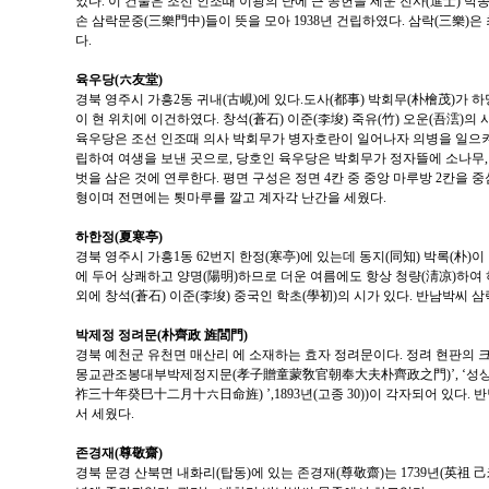
었다. 이 건물은 조선 인조때 이광의 난에 큰 공헌을 세운 진사(進士) 박
손 삼락문중(三樂門中)들이 뜻을 모아 1938년 건립하였다. 삼락(三樂)은 
다.
육우당(六友堂)
경북 영주시 가흥2동 귀내(古峴)에 있다.도사(都事) 박회무(朴檜茂)가 
이 현 위치에 이건하였다. 창석(蒼石) 이준(李埈) 죽유(竹) 오운(吾澐)의 
육우당은 조선 인조때 의사 박회무가 병자호란이 일어나자 의병을 일으켜
립하여 여생을 보낸 곳으로, 당호인 육우당은 박회무가 정자뜰에 소나무, 
벗을 삼은 것에 연루한다. 평면 구성은 정면 4칸 중 중앙 마루방 2칸을 
형이며 전면에는 툇마루를 깔고 계자각 난간을 세웠다.
하한정(夏寒亭)
경북 영주시 가흥1동 62번지 한정(寒亭)에 있는데 동지(同知) 박록(朴)이
에 두어 상쾌하고 양명(陽明)하므로 더운 여름에도 항상 청량(淸凉)하여 
외에 창석(蒼石) 이준(李埈) 중국인 학초(學初)의 시가 있다. 반남박씨 
박제정 정려문(朴齊政 旌閭門)
경북 예천군 유천면 매산리 에 소재하는 효자 정려문이다. 정려 현판의 크기는
몽교관조봉대부박제정지문(孝子贈童蒙敎官朝奉大夫朴齊政之門)’, ‘
祚三十年癸巳十二月十六日命旌) ’,1893년(고종 30))이 각자되어 있다.
서 세웠다.
존경재(尊敬齋)
경북 문경 산북면 내화리(탑동)에 있는 존경재(尊敬齋)는 1739년(英祖 己未)