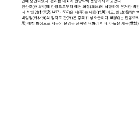
년에 중건되었다. 관리는 내화리 반남박씨 문중에서 하고있다.
연산조(燕山祖)때 한양으로부터 예천 화장(花庄)에 낙향하여 은거한 박
다. 박인양(朴寅亮 1457~1537)은 자(字)는 대천(代川)이요, 반남(潘南
박임정(朴林禎)의 장자로 관(官)은 충좌위 상호군이다. 배(配)는 인동張씨
居) 예천 화장으로 지금의 문경군 산북면 내화리 이다. 아들은 세웅(世雄)