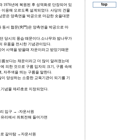
과 1976년에 복원된 후 성역화로 단장되어 있
을 이용해 오르도록 설계되었다. 사당의 건물
 삼문은 양측면을 박공으로 마감한 솟을대문
과 동서 협문(夾門)은 양측면을 박공으로 마
하던 당시의 풍습 때문이다.소나무와 밤나무가
의 유품을 전시한 기념관이있다.
 있어 사액을 받을때 자운이라고 받았기때문
이름보다는 채운이라고 더 많이 알려졌는데
에 의한 것으로 구름 입자의 크기, 구름 속에
색, 자주색을 띄는 구름을 말한다.
많이 양성하는 소중한 교육기관이 되기를 기
도기념물 제45호로 지정되었다.
원리 입구 → -자운서원
다 선유리에서 죄회전해 들어가면
스로 갈아탐 →자운서원