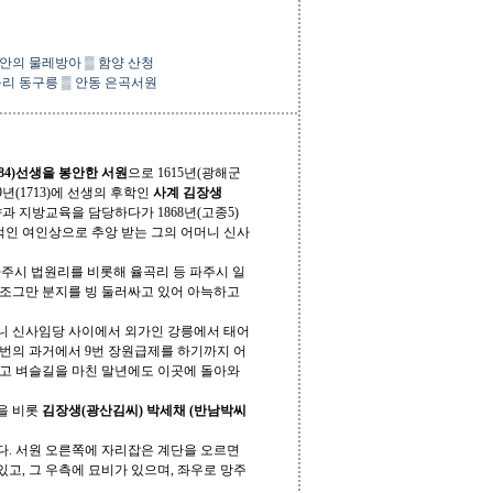
안의 물레방아
▒
함양 산청
구리 동구릉
▒
안동 은곡서원
1584)선생을 봉안한 서원
으로 1615년(광해군
9년(1713)에 선생의 후학인
사계 김장생
 지방교육을 담당하다가 1868년(고종5)
인 여인상으로 추앙 받는 그의 어머니 신사
 파주시 법원리를 비롯해 율곡리 등 파주시 일
 조그만 분지를 빙 둘러싸고 있어 아늑하고
니 신사임당 사이에서 외가인 강릉에서 태어
 9번의 과거에서 9번 장원급제를 하기까지 어
고 벼슬길을 마친 말년에도 이곳에 돌아와
을 비롯
김장생(광산김씨)
박세채 (반남박씨
있다. 서원 오른쪽에 자리잡은 계단을 오르면
있고, 그 우측에 묘비가 있으며, 좌우로 망주