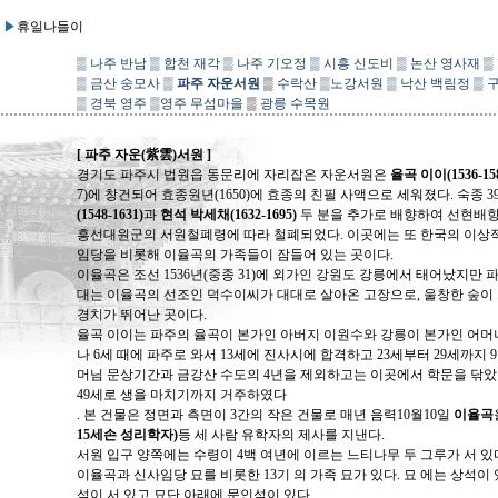
▶
휴일나들이
▒
나주 반남
▒
합천 재각
▒
나주 기오정
▒
시흥 신도비
▒
논산 영사재
▒
▒
금산 숭모사
▒
파주 자운서원
▒
수락산
▒
노강서원
▒
낙산 백림정
▒
▒
경북 영주
▒
영주 무섬마을
▒
광릉 수목원
[ 파주 자운(紫雲)서원 ]
경기도 파주시 법원읍 동문리에 자리잡은 자운서원은
율곡 이이(1536-
7)에 창건되어 효종원년(1650)에 효종의 친필 사액으로 세워졌다. 숙종 3
(1548-1631)
과
현석 박세채(1632-1695)
두 분을 추가로 배향하여 선현배향과
흥선대원군의 서원철폐령에 따라 철폐되었다. 이곳에는 또 한국의 이상적
임당을 비롯해 이율곡의 가족들이 잠들어 있는 곳이다.
이율곡은 조선 1536년(중종 31)에 외가인 강원도 강릉에서 태어났지만
대는 이율곡의 선조인 덕수이씨가 대대로 살아온 고장으로, 울창한 숲이
경치가 뛰어난 곳이다.
율곡 이이는 파주의 율곡이 본가인 아버지 이원수와 강릉이 본가인 어머
나 6세 때에 파주로 와서 13세에 진사시에 합격하고 23세부터 29세까지
머님 문상기간과 금강산 수도의 4년을 제외하고는 이곳에서 학문을 닦았
49세로 생을 마치기까지 거주하였다
. 본 건물은 정면과 측면이 3간의 작은 건물로 매년 음력10월10일
이율곡
15세손 성리학자)
등 세 사람 유학자의 제사를 지낸다.
서원 입구 양쪽에는 수령이 4백 여년에 이르는 느티나무 두 그루가 서 
이율곡과 신사임당 묘를 비롯한 13기 의 가족 묘가 있다. 묘 에는 상석이 
석이 서 있고 묘단 아래에 문인석이 있다.