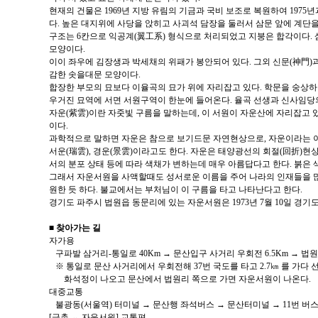
현재의 건물은 1969년 지방 유림의 기금과 국비 보조로 복원하여 1975년
다. 높은 대지위에 사당을 앉히고 사괴석 담장을 둘러서 삼문 앞에 계단
구조는 6칸으로 익공계(翼工系) 형식으로 처리되었고 지붕은 합각이다.
모양이다.
이이 좌우에 김장생과 박세채의 위패가 봉안되어 있다. 그외 신문(神門)
감한 솟을대문 모양이다.
합장한 부모의 묘보다 이율곡의 묘가 위에 자리잡고 있다. 학문을 숭상
우거진 묘역에 서면 서원구역이 한눈에 들어온다. 율곡 선생과 신사임당
자운(紫雲)이란 자줏빛 구름을 말하는데, 이 서원이 자운산에 자리잡고
이다.
과학적으로 말하면 자운은 참으로 보기드문 자연현상으로, 자운이라는 
서운(瑞雲), 경운(景雲)이라고도 한다. 자운은 태양광선의 회절(回折)현상
서의 분포 상태 등에 따라 색채가 변하는데 매우 아름답다고 한다. 붉은 
그래서 자운서원을 사액할때도 성서로운 이름을 주어 나라의 인재들을 
원한 듯 하다. 불교에서는 부처님이 이 구름을 타고 나타난다고 한다.
경기도 파주시 법원읍 동문리에 있는 자운서원은 1973년 7월 10일 경기
■ 찾아가는 길
자가용
구파발 삼거리-통일로 40Km → 문산입구 사거리 우회전 6.5Km → 법
※ 통일로 문산 사거리에서 우회전해 37번 국도를 타고 2.7㎞ 를 가
화석정이 나오고 문산에서 법원리 쪽으로 가면 자운서원이 나온다.
대중교통
불광동(서울역) 터미널 → 문산행 좌석버스 → 문산터미널 → 11번 버
[금촌 ↔ 자운서원] 교통편