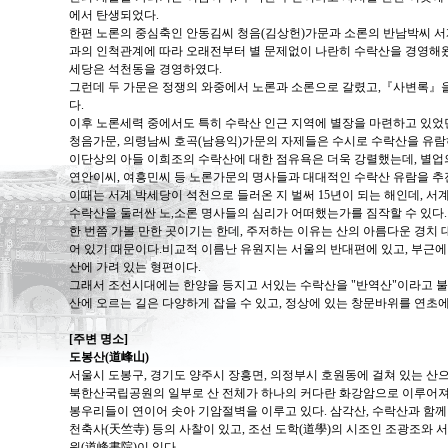
에서 탄생되었다.
한편 노론의 중심축인 안동김씨 청음(김상헌)가문과 소론의 반남박씨 서
과의 인척관계에 따라 오래전부터 별 문제없이 나란히 수락산을 경영해왔
세당은 석천동을 경영하였다.
그런데 두 가문은 정쟁의 와중에서 노론과 소론으로 갈렸고,『사변록』
다.
이후 노론세력 중에서도 특히 수락산 인근 지역에 별장을 마련하고 있었
청음가문, 의령남씨 호곡(남용익)가문의 자제들은 수시로 수락산을 유람
이단상의 아들 이희조의 수락산에 대한 점유욕은 더욱 강렬했는데, 별업
연안이씨, 여흥민씨 등 노론가문의 명사들과 대대적인 수락산 유람을 추
이때는 서계 박세당이 석천으로 들러온 지 벌써 15년이 되는 해인데, 서
수락산을 둘러싼 노,소론 명사들의 심리가 어떠했는가를 짐작할 수 있다.
한 번쯤 가볼 만한 곳이기는 한데, 주저하는 이유는 산의 아름다운 경치
어 있기 때문이다.비교적 이름난 유원지는 서울의 반대편에 있고, 부근
산에 가려 있는 형편이다.
그래서 조선시대에는 한양을 등지고 서있는 수락산을 "반역산"이라고 불
산에 오르는 길은 다양하게 잡을 수 있고, 정상에 있는 창문바위를 연초에
[주변 명소]
도봉산(道峰山)
서울시 도봉구, 경기도 양주시 장흥면, 의정부시 호원동에 걸쳐 있는 산으로
북한산국립공원의 일부로 산 전체가 하나의 커다란 화강암으로 이루어져 
봉우리들이 연이어 솟아 기암절벽을 이루고 있다. 삼각산, 수락산과 함께 
천축사(天竺寺) 등의 사찰이 있고, 조선 도학(道學)의 시조인 조광조와
원(道峰書院)이 있다.