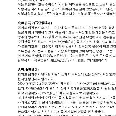
이는 맞은편에 있는 수락산이 박세당, 박태보를 중심으로 한 소론의 중심
도봉서원 자리에는 원래 영국사(寧國寺)라는 절이 있었는데, 1573년(선조
도봉서원을 세웠다. 1775년(영조 51년)에는 ‘도봉서원’ 4글자가 사액되었
옥류동 폭포(玉流洞瀑布)
경기도 의정부시 소재의 수락산에 있는 폭포이다. 수락산의 경치는 많은
노론의 명사 이단상과 그의 아들 이희조는 수락산에 깊은 애정을 가지고
양주의 쌍수역에 교거(僑居)하며 수시로 수락산을 유람하였다. 김수흥은
수락산을 유람하고는 ‘분산지약(分山之約)’을 맺기까지 하였다. 그 결과
가 건립되었으니, 김수흥의 정자와 남용익의 간폭정(看瀑亭)이 바로 그것
옥류동은 오래전부터 현류의 기장(奇壯)함이 있어 수락산 승경의 으뜸으
이 밖에도 박세당, 김수흥, 남용익, 김수항, 남유용 등 수많은 문사들이
남유용의 「유옥류동기(遊玉流洞記)」(『뇌연집』)가 대표적이다.
흥국사(興國寺)
경기도 남양주시 별내면 덕송리 소재의 수락산에 있는 절이다. 덕절(德
본사인 봉선사의 말사이다.
599년(진평왕 21) 원광(圓光)이 창건하여 수락사(水落寺)라 하였으며,
있다. 1568년(선조 1)에 왕이 이 절에 덕흥대원군(德興大院君)의 원당(
하고 개칭하였고, 1626년(인조 4) 다시 흥국사로 개명하였다.
서계 박세당 선생이 수락산에 들어 왔을 때만 해도 매월당 김시습이 머
사라지고 없었다. 단지 ‘성전(聖殿)’이라 불리는 불전에 승려 몇 사람이 있
17인의 승려가 기거하던 것이 전부였다. 이에 서계는 자신이 살던 수락
한스럽게 여기고 은선암의 승려들에게 절의 건립을 권유하였다.