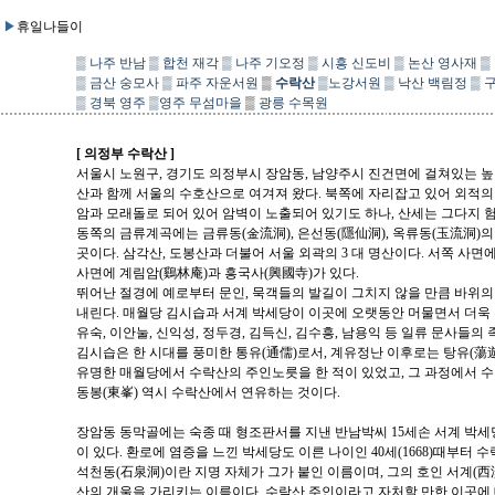
▶
휴일나들이
▒
나주 반남
▒
합천 재각
▒
나주 기오정
▒
시흥 신도비
▒
논산 영사재
▒
▒
금산 숭모사
▒
파주 자운서원
▒
수락산
▒
노강서원
▒
낙산 백림정
▒
▒
경북 영주
▒
영주 무섬마을
▒
광릉 수목원
[ 의정부 수락산 ]
서울시 노원구, 경기도 의정부시 장암동, 남양주시 진건면에 걸쳐있는 높이 
산과 함께 서울의 수호산으로 여겨져 왔다. 북쪽에 자리잡고 있어 외적
암과 모래돌로 되어 있어 암벽이 노출되어 있기도 하나, 산세는 그다지 험
동쪽의 금류계곡에는 금류동(金流洞), 은선동(隱仙洞), 옥류동(玉流洞)의
곳이다. 삼각산, 도봉산과 더불어 서울 외곽의 3 대 명산이다. 서쪽 사면
사면에 계림암(鷄林庵)과 흥국사(興國寺)가 있다.
뛰어난 절경에 예로부터 문인, 묵객들의 발길이 그치지 않을 만큼 바위의
내린다. 매월당 김시습과 서계 박세당이 이곳에 오랫동안 머물면서 더욱 유
유숙, 이안눌, 신익성, 정두경, 김득신, 김수흥, 남용익 등 일류 문사들의
김시습은 한 시대를 풍미한 통유(通儒)로서, 계유정난 이후로는 탕유(蕩遊
유명한 매월당에서 수락산의 주인노릇을 한 적이 있었고, 그 과정에서 수락
동봉(東峯) 역시 수락산에서 연유하는 것이다.
장암동 동막골에는 숙종 때 형조판서를 지낸 반남박씨 15세손 서계 박세
이 있다. 환로에 염증을 느낀 박세당도 이른 나이인 40세(1668)때부터
석천동(石泉洞)이란 지명 자체가 그가 붙인 이름이며, 그의 호인 서계(西
산의 개울을 가리키는 이름이다. 수락산 주인이라고 자처할 만한 이곳에 