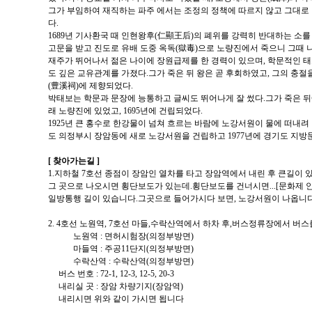
그가 부임하여 재직하는 파주 에서는 조정의 정책에 따르지 않고 그대로
다.
1689년 기사환국 때 인현왕후(仁顯王后)의 폐위를 강력히 반대하는 소
고문을 받고 진도로 유배 도중 옥독(獄毒)으로 노량진에서 죽으니 그때 나
재주가 뛰어나서 젊은 나이에 장원급제를 한 경력이 있으며, 학문적인 태
도 깊은 교유관계를 가졌다.그가 죽은 뒤 왕은 곧 후회하였고, 그의 충절
(豊溪祠)에 제향되었다.
박태보는 학문과 문장에 능통하고 글씨도 뛰어나게 잘 썼다.그가 죽은 뒤
래 노량진에 있었고, 1695년에 건립되었다.
1925년 큰 홍수로 한강물이 넘쳐 흐르는 바람에 노강서원이 물에 떠내려 
도 의정부시 장암동에 새로 노강서원을 건립하고 1977년에 경기도 지방
[ 찾아가는길 ]
1.지하철 7호선 종점이 장암인 열차를 타고 장암역에서 내린 후 큰길이 
그 곳으로 나오시면 횡단보도가 있는데.횡단보도를 건너시면...[문화제 
일방통행 길이 있습니다.그곳으로 들어가시다 보면, 노강서원이 나옵니다
2. 4호선 노원역, 7호선 마들,수락산역에서 하차 후,버스정류장에서 버스
노원역 : 면허시험장(의정부방면)
마들역 : 주공11단지(의정부방면)
수락산역 : 수락산역(의정부방면)
버스 번호 : 72-1, 12-3, 12-5, 20-3
내리실 곳 : 장암 차량기지(장암역)
내리시면 위와 같이 가시면 됩니다