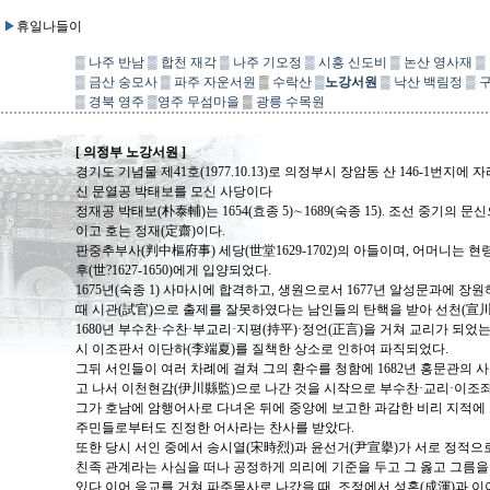
▶
휴일나들이
▒
나주 반남
▒
합천 재각
▒
나주 기오정
▒
시흥 신도비
▒
논산 영사재
▒
▒
금산 숭모사
▒
파주 자운서원
▒
수락산
▒
노강서원
▒
낙산 백림정
▒
▒
경북 영주
▒
영주 무섬마을
▒
광릉 수목원
[ 의정부 노강서원 ]
경기도 기념물 제41호(1977.10.13)로 의정부시 장암동 산 146-1번
신 문열공 박태보를 모신 사당이다
정재공 박태보(朴泰輔)는 1654(효종 5)∼1689(숙종 15). 조선 중기의 
이고 호는 정재(定齋)이다.
판중추부사(判中樞府事) 세당(世堂1629-1702)의 아들이며, 어머니는 현
후(世?1627-1650)에게 입양되었다.
1675년(숙종 1) 사마시에 합격하고, 생원으로서 1677년 알성문과에 
때 시관(試官)으로 출제를 잘못하였다는 남인들의 탄핵을 받아 선천(宣
1680년 부수찬·수찬·부교리·지평(持平)·정언(正言)을 거쳐 교리가 되었는
시 이조판서 이단하(李端夏)를 질책한 상소로 인하여 파직되었다.
그뒤 서인들이 여러 차례에 걸쳐 그의 환수를 청함에 1682년 홍문관의 
고 나서 이천현감(伊川縣監)으로 나간 것을 시작으로 부수찬·교리·이조좌
그가 호남에 암행어사로 다녀온 뒤에 중앙에 보고한 과감한 비리 지적에
주민들로부터도 진정한 어사라는 찬사를 받았다.
또한 당시 서인 중에서 송시열(宋時烈)과 윤선거(尹宣擧)가 서로 정적으
친족 관계라는 사심을 떠나 공정하게 의리에 기준을 두고 그 옳고 그름
있다.이어 응교를 거쳐 파주목사로 나갔을 때, 조정에서 성혼(成渾)과 