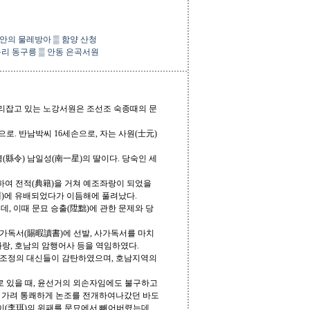
안의 물레방아
▒
함양 산청
구리 동구릉
▒
안동 은곡서원
지에 자리잡고 있는 노강서원은 조선조 숙종때의 문
문신으로. 반남박씨 16세손으로, 자는 사원(士元)
령(縣令) 남일성(南一星)의 딸이다. 당숙인 세
장원하여 전적(典籍)을 거쳐 예조좌랑이 되었을
川)에 유배되었다가 이듬해에 풀려났다.
데, 이때 문묘 승출(陞黜)에 관한 문제와 당
사가독서(賜暇讀書)에 선발, 사가독서를 마치
랑, 호남의 암행어사 등을 역임하였다.
 조정의 대신들이 감탄하였으며, 호남지역의
로 있을 때, 윤선거의 외손자임에도 불구하고
을 가려 통쾌하게 논조를 전개하여나갔던 바도
이이(李珥)의 위패를 문묘에서 빼어버렸는데,