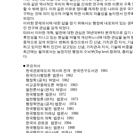
이와 같은 역사적인 우리의 특이성을 간과한 연구에 의한 이론의 구축
할 수 밖에 없다. 이와 같은 이유로 영미를 제외한 모든 나라의 경우 
구하는 것에 의미 있으며 어떻게 하면 사회의 자율성을 높이면서 민주
되었다.
이러한 문제의식에 대한 답을 얻기 위해서는 행정에 내포되어 있는 권
인 연구에 관심을 갖게 되었다.
따라서 이러한 개혁, 발전에 대한 관심은 50년대부터 본격적으로 갖기
후진성을 지니고 있는 현실을 어떻게 개선하느냐에 대한 관심을 높여 행
중적으로 갖게 되었다. 변화의 동인으로서 ① 신념, 가치관 ② 지식, 기술
하고 있지만 특히 인간이 갖고있는 신념, 가치관과 지식, 기술에 비중을
최근에는 필자로서는 늦었지만 행정의 수뇌부(Top level-청와대, 총리
다.
■ 주요저서
한국관료제도의 역사와 전개 한국연구도서관 1961
한국인사행정론 법문사 1962
행정학 (공저) 박영사 1962
비교공무원제도론 박영사 1963
발전론서설 (편저) 박영사 1965
한국행정론 법문사 1972
발전행정론 (편저) 법문사 1973
행정학연습 (공저) 법문사 1974
한국행정의 발전 법문사 1981
한국행정의 미래상 법문사 1986
한국행정의 개혁 법문사 1991
한국의 관료권 법문사 1994
한국행정의 쇄신 법문사 1998
한국행정의 쇄신사례 법문사 1999