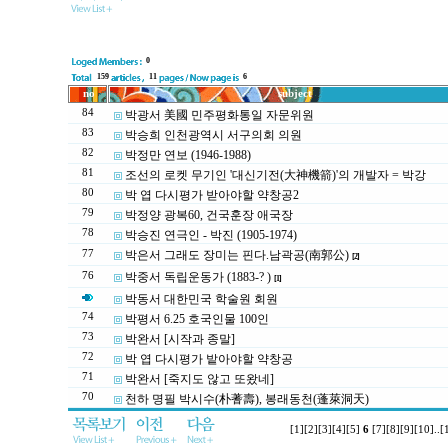
0
159
11
6
no
subject
84
박광서 美國 민주평화통일 자문위원
83
박승희 인천광역시 서구의회 의원
82
박정만 연보 (1946-1988)
81
조선의 로켓 무기인 '대신기전(大神機箭)'의 개발자 = 박강
80
박 엽 다시평가 받아야할 약창공2
79
박정양 광복60, 건국훈장 애국장
78
박승진 연극인 - 박진 (1905-1974)
77
박은서 그래도 장미는 핀다.남곽공(南郭公)
[2]
76
박중서 독립운동가 (1883-? )
[1]
박동서 대한민국 학술원 회원
74
박평서 6.25 호국인물 100인
73
박완서 [시작과 종말]
72
박 엽 다시평가 밭아야할 약창공
71
박완서 [죽지도 않고 또왔네]
70
천하 명필 박시수(朴蓍壽), 봉래동천(蓬萊洞天)
[1]
[2]
[3]
[4]
[5]
6
[7]
[8]
[9]
[10]
..
[