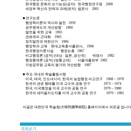
한국행정 문화의 순기능성(공저) 한국행정연구원 2000
새정부 혁신의 전략과 과제(편저) 법문사 2001
■ 연구논문
행정학이론의 역사와 발전 1959
공무원제도의 개선방향 1960
발전을 위한 교육 1965
관료제의 근대화 1965
정치발전과 제한선거 1966
행정학과 교육 현대교육총서출판사, 1966
한국행정이론서설 행정논총 1967
비교행정론 (공저) (대상 : 일본, 공산국) 박영사 1982
행정통제론 (공저) (방통교재) 서울대출판부 1982
지방공무원 교육의 평가와 개선방향 1987
■ 주요 국내외 학술활동사항
미국, 태국, 인도네시아, 한국의 농업행정 비교연구 1968 ~ 1970
한국의 관료 행태를 미국 교수와 공동 연구 1973 ~ 1974
한국, 미국행정을 미국 교수와 공동 연구 1979 ~ 1980
한국의 새마을지도자를 미국 교수와 공동 연구 1979 ~ 1981
이글은 대한민국 학술원(大韓民國學術院) 홈페이지에서 퍼온글 입니다