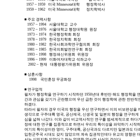
1957 ~ 1959 미국 Minnesota대학 행정학석사
1959 ~ 1962 미국 Minnesota대학 정치학박사
■ 주요 경력사항
1957 ~ 1994 서울대학교 교수
1972 ~ 1976 서울대학교 행정대학원 원장
1973 ~ 1974 한국행정학회 회장
1978 ~ 1979 한국정치학회 회장
1980 ~ 1982 한국사회과학연구협의회 회장
1981 ~ 1985 한국의회발전연구회 회장
1993 ~ 1998 행정쇄신위원회 위원장
1996 ~ 1999 이화여자대학교 석좌교수
2002 ~ 현재 대통령평가위원회 위원장
■ 상훈사항
1998 국민훈장 무궁화장
■ 연구업적
필자가 행정학을 연구하기 시작하던 1950년대 후반만 해도 행정학을 
간과 관심을 갖기가 곤란했으며 우선 급한 것이 행정학에 관한 전반적
하겠다.
따라서 필자의 경우 미국의 행정을 우선 연구하면서 이의 비보편성을 
생각으로 구주대륙 영국, 공산제국, 신생국 및 일본의 행정을 연구하게
심을 넓혀 나갔다. 이와 같이 비교역사적인 연구를 범세계적으로 하다
정에 대한 연구를 집중적으로 하면서 우리의 특이성을 파악하기 시작하
여기의 특이성이란 영미, 구주대륙, 공산국과도 다르지만 일본과도 다
입헌군주국 시대도 갖지 않았으며 계속 집권적인데다 유교의 영향은 더
서는 식민지화 되었다고 하는 엄연한 역사적 사실인 것이다.