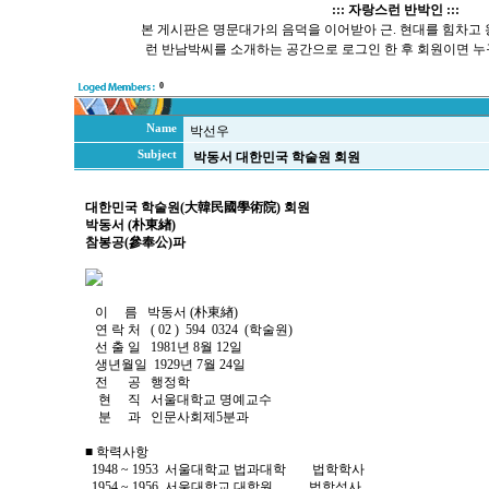
::: 자랑스런 반박인 :::
본 게시판은 명문대가의 음덕을 이어받아 근. 현대를 힘차고
런 반남박씨를 소개하는 공간으로 로그인 한 후 회원이면 누
0
Name
박선우
Subject
박동서 대한민국 학술원 회원
대한민국 학술원(大韓民國學術院) 회원
박동서 (朴東緖)
참봉공(參奉公)파
이 름 박동서 (朴東緖)
연 락 처 ( 02 ) 594 0324 (학술원)
선 출 일 1981년 8월 12일
생년월일 1929년 7월 24일
전 공 행정학
현 직 서울대학교 명예교수
분 과 인문사회제5분과
■ 학력사항
1948 ~ 1953 서울대학교 법과대학 법학학사
1954 ~ 1956 서울대학교 대학원 법학석사