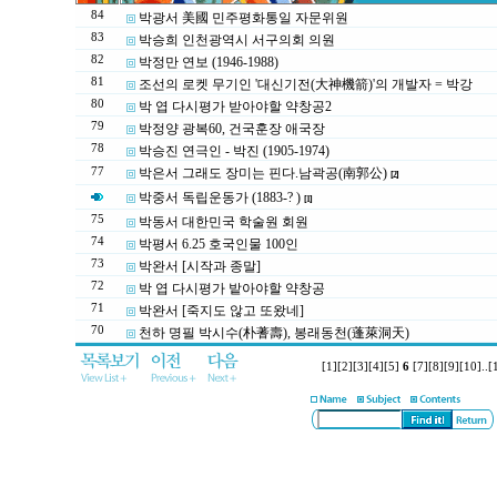
84
박광서 美國 민주평화통일 자문위원
83
박승희 인천광역시 서구의회 의원
82
박정만 연보 (1946-1988)
81
조선의 로켓 무기인 '대신기전(大神機箭)'의 개발자 = 박강
80
박 엽 다시평가 받아야할 약창공2
79
박정양 광복60, 건국훈장 애국장
78
박승진 연극인 - 박진 (1905-1974)
77
박은서 그래도 장미는 핀다.남곽공(南郭公)
[2]
박중서 독립운동가 (1883-? )
[1]
75
박동서 대한민국 학술원 회원
74
박평서 6.25 호국인물 100인
73
박완서 [시작과 종말]
72
박 엽 다시평가 밭아야할 약창공
71
박완서 [죽지도 않고 또왔네]
70
천하 명필 박시수(朴蓍壽), 봉래동천(蓬萊洞天)
[1]
[2]
[3]
[4]
[5]
6
[7]
[8]
[9]
[10]
..
[