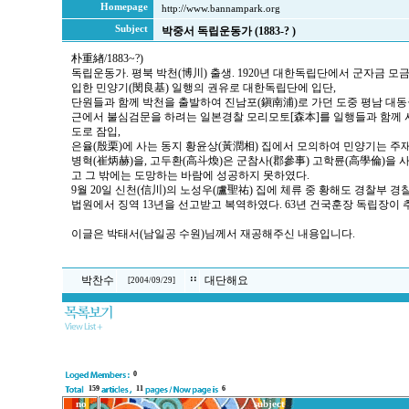
Homepage
http://www.bannampark.org
Subject
박중서 독립운동가 (1883-? )
朴重緖/1883~?)
독립운동가. 평북 박천(博川) 출생. 1920년 대한독립단에서 군자금 
입한 민양기(閔良基) 일행의 권유로 대한독립단에 입단,
단원들과 함께 박천을 출발하여 진남포(鎭南浦)로 가던 도중 평남 대동
근에서 불심검문을 하려는 일본경찰 모리모토[森本]를 일행들과 함께
도로 잠입,
은율(殷栗)에 사는 동지 황윤상(黃潤相) 집에서 모의하여 민양기는 주
병혁(崔炳赫)을, 고두환(高斗煥)은 군참사(郡參事) 고학륜(高學倫)을
고 그 밖에는 도망하는 바람에 성공하지 못하였다.
9월 20일 신천(信川)의 노성우(盧聖祐) 집에 체류 중 황해도 경찰부
법원에서 징역 13년을 선고받고 복역하였다. 63년 건국훈장 독립장이 
이글은 박태서(남일공 수원)님께서 재공해주신 내용입니다.
::
박찬수
대단해요
[
2004/09/29
]
0
159
11
6
no
subject