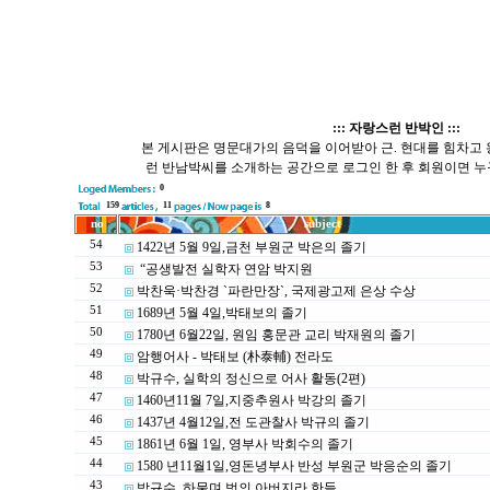
::: 자랑스런 반박인 :::
본 게시판은 명문대가의 음덕을 이어받아 근. 현대를 힘차고
런 반남박씨를 소개하는 공간으로 로그인 한 후 회원이면 누
0
159
11
8
no
subject
54
1422년 5월 9일,금천 부원군 박은의 졸기
53
“공생발전 실학자 연암 박지원
52
박찬욱·박찬경 `파란만장`, 국제광고제 은상 수상
51
1689년 5월 4일,박태보의 졸기
50
1780년 6월22일, 원임 홍문관 교리 박재원의 졸기
49
암행어사 - 박태보 (朴泰輔) 전라도
48
박규수, 실학의 정신으로 어사 활동(2편)
47
1460년11월 7일,지중추원사 박강의 졸기
46
1437년 4월12일,전 도관찰사 박규의 졸기
45
1861년 6월 1일, 영부사 박회수의 졸기
44
1580 년11월1일,영돈녕부사 반성 부원군 박응순의 졸기
43
박규수, 하물며 벗의 아버지라 한들