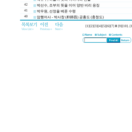
42
박선수, 조부의 뜻을 이어 양반 비리 응징
41
박우원, 선정을 베푼 수령
40
암행어사 - 박사창 (朴師昌) 공홍도 (충청도)
[1]
[2]
[3]
[4]
[5]
[6]
[7]
8
[9]
[10]
..
[