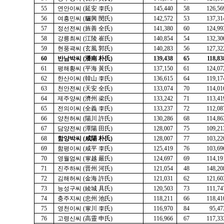
55
연안이씨 (延安 李氏)
145,440
58
126,56
56
여흥민씨 (驪興 閔氏)
142,572
53
137,31
57
정선전씨 (旌善 全氏)
141,380
60
124,99
58
강릉최씨 (江陵 崔氏)
140,854
54
132,30
59
현풍곽씨 (玄風 郭氏)
140,283
56
127,32
60
반남박씨
(潘南 朴氏)
139,438
65
118,83
61
평해황씨 (平海 黃氏)
137,150
61
124,07
62
한산이씨 (韓山 李氏)
136,615
64
119,17
63
천안전씨 (天安 全氏)
133,074
70
114,01
64
제주양씨 (濟州 梁氏)
133,242
71
113,41
65
전의이씨 (全義 李氏)
133,237
72
112,08
66
양천허씨 (陽川 許氏)
130,286
68
114,86
67
담양전씨 (潭陽 田氏)
128,007
75
109,21
68
함양박씨
(咸陽 朴氏)
128,007
77
103,22
69
함평이씨 (咸平 李氏)
125,419
76
103,69
70
영월엄씨 (寧越 嚴氏)
124,697
69
114,19
71
진주하씨 (晋州 河氏)
121,054
48
148,20
72
김해허씨 (金海 許氏)
121,031
62
121,60
73
능성구씨 (綾城 具氏)
120,503
73
111,74
74
충주지씨 (忠州 池氏)
118,211
66
118,41
75
영천이씨 (寧川 李氏)
116,970
84
95,47
76
고령신씨 (高靈 申氏)
116,966
67
117,33