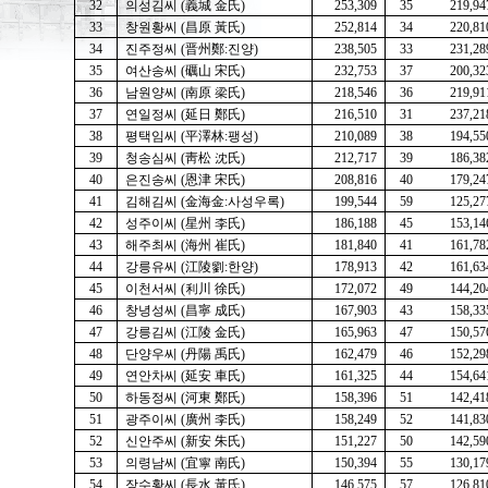
32
의성김씨 (義城 金氏)
253,309
35
219,94
33
창원황씨 (昌原 黃氏)
252,814
34
220,81
34
진주정씨 (晋州鄭:진양)
238,505
33
231,28
35
여산송씨 (礪山 宋氏)
232,753
37
200,32
36
남원양씨 (南原 梁氏)
218,546
36
219,91
37
연일정씨 (延日 鄭氏)
216,510
31
237,21
38
평택임씨 (平澤林:팽성)
210,089
38
194,55
39
청송심씨 (靑松 沈氏)
212,717
39
186,38
40
은진송씨 (恩津 宋氏)
208,816
40
179,24
41
김해김씨 (金海金:사성우록)
199,544
59
125,27
42
성주이씨 (星州 李氏)
186,188
45
153,14
43
해주최씨 (海州 崔氏)
181,840
41
161,78
44
강릉유씨 (江陵劉:한양)
178,913
42
161,63
45
이천서씨 (利川 徐氏)
172,072
49
144,20
46
창녕성씨 (昌寧 成氏)
167,903
43
158,33
47
강릉김씨 (江陵 金氏)
165,963
47
150,57
48
단양우씨 (丹陽 禹氏)
162,479
46
152,29
49
연안차씨 (延安 車氏)
161,325
44
154,64
50
하동정씨 (河東 鄭氏)
158,396
51
142,41
51
광주이씨 (廣州 李氏)
158,249
52
141,83
52
신안주씨 (新安 朱氏)
151,227
50
142,59
53
의령남씨 (宜寧 南氏)
150,394
55
130,17
54
장수황씨 (長水 黃氏)
146,575
57
126,81