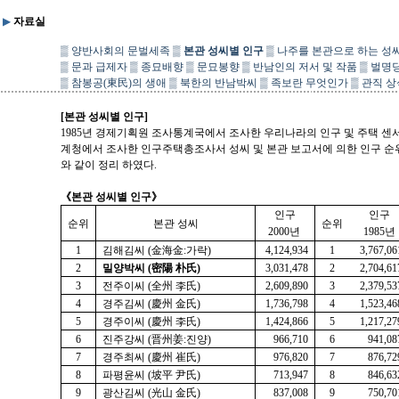
▶
자료실
▒
양반사회의 문벌세족
▒
본관 성씨별 인구
▒
나주를 본관으로 하는 성
▒
문과 급제자
▒
종묘배향
▒
문묘봉향
▒
반남인의 저서 및 작품
▒
벌명당
▒
참봉공(東民)의 생애
▒
북한의 반남박씨
▒
족보란 무엇인가
▒
관직 상
[본관 성씨별 인구]
1985년 경제기획원 조사통계국에서 조사한 우리나라의 인구 및 주택 센서스
계청에서 조사한 인구주택총조사서 성씨 및 본관 보고서에 의한 인구 순위
와 같이 정리 하였다.
《본관 성씨별 인구》
인구
인구
순위
본관 성씨
순위
2000년
1985년
1
김해김씨 (金海金:가락)
4,124,934
1
3,767,06
2
밀양박씨
(密陽 朴氏)
3,031,478
2
2,704,61
3
전주이씨 (全州 李氏)
2,609,890
3
2,379,53
4
경주김씨 (慶州 金氏)
1,736,798
4
1,523,46
5
경주이씨 (慶州 李氏)
1,424,866
5
1,217,27
6
진주강씨 (晋州姜:진양)
966,710
6
941,08
7
경주최씨 (慶州 崔氏)
976,820
7
876,72
8
파평윤씨 (坡平 尹氏)
713,947
8
846,63
9
광산김씨 (光山 金氏)
837,008
9
750,70