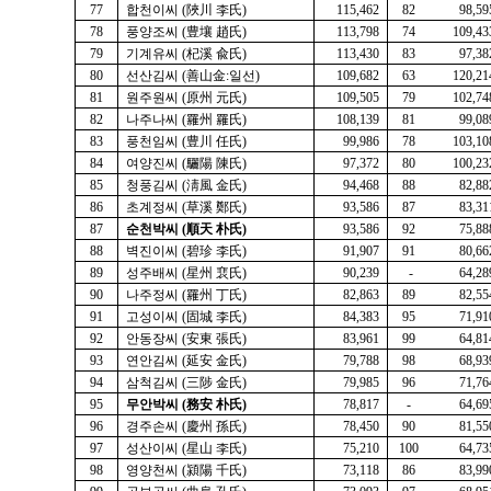
77
합천이씨 (陜川 李氏)
115,462
82
98,59
78
풍양조씨 (豊壤 趙氏)
113,798
74
109,43
79
기계유씨 (杞溪 兪氏)
113,430
83
97,38
80
선산김씨 (善山金:일선)
109,682
63
120,21
81
원주원씨 (原州 元氏)
109,505
79
102,74
82
나주나씨 (羅州 羅氏)
108,139
81
99,08
83
풍천임씨 (豊川 任氏)
99,986
78
103,10
84
여양진씨 (驪陽 陳氏)
97,372
80
100,23
85
청풍김씨 (淸風 金氏)
94,468
88
82,88
86
초계정씨 (草溪 鄭氏)
93,586
87
83,31
87
순천박씨
(順天 朴氏)
93,586
92
75,88
88
벽진이씨 (碧珍 李氏)
91,907
91
80,66
89
성주배씨 (星州 裵氏)
90,239
-
64,28
90
나주정씨 (羅州 丁氏)
82,863
89
82,55
91
고성이씨 (固城 李氏)
84,383
95
71,91
92
안동장씨 (安東 張氏)
83,961
99
64,81
93
연안김씨 (延安 金氏)
79,788
98
68,93
94
삼척김씨 (三陟 金氏)
79,985
96
71,76
95
무안박씨
(務安 朴氏)
78,817
-
64,69
96
경주손씨 (慶州 孫氏)
78,450
90
81,55
97
성산이씨 (星山 李氏)
75,210
100
64,73
98
영양천씨 (潁陽 千氏)
73,118
86
83,99