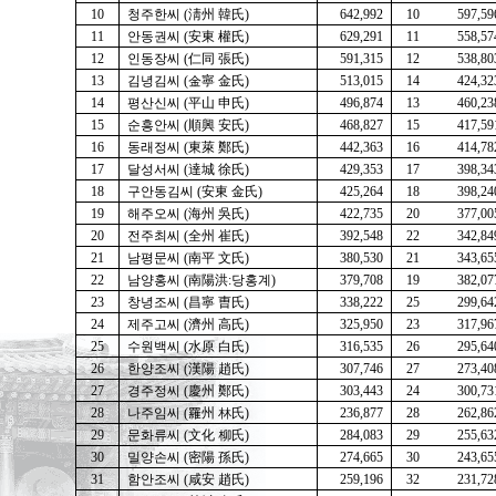
10
청주한씨 (淸州 韓氏)
642,992
10
597,59
11
안동권씨 (安東 權氏)
629,291
11
558,57
12
인동장씨 (仁同 張氏)
591,315
12
538,80
13
김녕김씨 (金寧 金氏)
513,015
14
424,32
14
평산신씨 (平山 申氏)
496,874
13
460,23
15
순흥안씨 (順興 安氏)
468,827
15
417,59
16
동래정씨 (東萊 鄭氏)
442,363
16
414,78
17
달성서씨 (達城 徐氏)
429,353
17
398,34
18
구안동김씨 (安東 金氏)
425,264
18
398,24
19
해주오씨 (海州 吳氏)
422,735
20
377,00
20
전주최씨 (全州 崔氏)
392,548
22
342,84
21
남평문씨 (南平 文氏)
380,530
21
343,65
22
남양홍씨 (南陽洪:당홍계)
379,708
19
382,07
23
창녕조씨 (昌寧 曺氏)
338,222
25
299,64
24
제주고씨 (濟州 高氏)
325,950
23
317,96
25
수원백씨 (水原 白氏)
316,535
26
295,64
26
한양조씨 (漢陽 趙氏)
307,746
27
273,40
27
경주정씨 (慶州 鄭氏)
303,443
24
300,73
28
나주임씨 (羅州 林氏)
236,877
28
262,86
29
문화류씨 (文化 柳氏)
284,083
29
255,63
30
밀양손씨 (密陽 孫氏)
274,665
30
243,65
31
함안조씨 (咸安 趙氏)
259,196
32
231,72