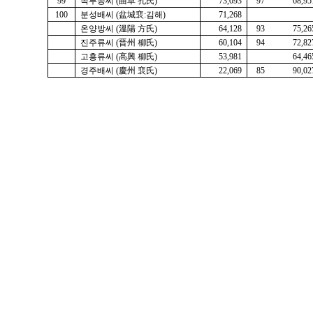
99
곡부공씨 (曲阜 孔氏)
73,093
97
68,95
100
분성배씨 (盆城裵:김해)
71,268
온양방씨 (溫陽 方氏)
64,128
93
75,26
진주류씨 (晋州 柳氏)
60,104
94
72,82
고흥류씨 (高興 柳氏)
53,981
64,46
경주배씨 (慶州 裵氏)
22,069
85
90,02