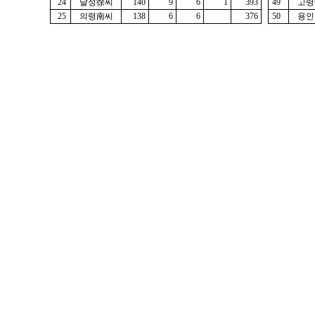
24
달성徐씨
140
9
6
1
393
49
고령
25
의령南씨
138
6
6
376
50
용인