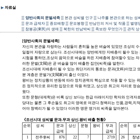
▶
자료실
▒
양반사회의 문벌세족
▒
본관 성씨별 인구
▒
나주를 본관으로 하는 성
▒
문과 급제자
▒
종묘배향
▒
문묘봉향
▒
반남인의 저서 및 작품
▒
벌명
▒
참봉공(東民)의 생애
▒
북한의 반남박씨
▒
족보란 무엇인가
▒
관직 상
[양반사회의 문벌세족]
자신의 본관을 자랑하는 사람들이 흔히들 높은 벼슬에 있었던 조상의 
일컬어 자랑으로 삼는다. 조선시대에는 양반에게만 지배층이 될수 있는
시험을 통하던,조상의 음덕으로 벼슬을 하든 지배층에 참여할수 있는 
러한 문벌(文閥)은 곧 벼슬을 많이 배출한 집안(씨족)을 말한다.
조선시대에 지배층이 될 수 있는 최단거리의 통로는 문과(文科)이었고 또
분 계층은 문벌가(文閥家)의 출신 이었다.
왕비는 정치상황의 변동에 따라 정치권력의 핵심으로 작용 할 수 있는 
든 정치적으로 유리한 입장으로 작용 하였고, 상신은 최고의 자리로 정
웠다.
또한 문형(대제학)은 비록 상신 보다는 한급 아래이지만 학자와 인격자
당대는 물론 그 후손들도 최고의 영예로 여겼다.청백리는 인품,경력,치적
어야 청백리가 될 수 있었다 이러한 명문 명가의 씨족을 알아본다.
《조선시대 성씨별 문과.무과 상신.왕비 배출 현황》
순위
성 씨
문과
상신
문형
왕비
무과
순위
성 
급제
급제
1
전주李씨
876
22
7
2719
26
창녕