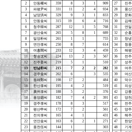
2
안동權씨
359
8
3
1
909
27
진주
3
파평尹씨
331
11
2
4
934
28
풍산
4
남양洪씨
329
9
3
1
833
29
문화
5
안동金씨
315
19
6
4
716
30
김해
6
청주韓씨
287
12
1
5
768
31
연일
7
광산金씨
265
5
8
1
689
32
순흥
8
밀양朴씨
261
1
1
755
33
창녕
9
연안李씨
250
8
7
614
34
청풍
10
여흥閔씨
233
12
3
4
459
35
해평
11
청송沈씨
224
13
2
3
567
36
전주
12
진주姜씨
219
5
1
510
37
성주
13
반남朴씨
215
7
2
2
282
38
여주
14
경주金씨
202
6
3
535
39
여산
15
동래鄭씨
198
17
2
484
40
덕수
16
한산李씨
195
4
2
519
41
의성
17
廣州李씨
188
5
2
376
42
강릉
18
퐁양趙씨
182
7
4
2
391
43
양천
19
경주李씨
178
8
3
517
44
전주
20
평산申씨
172
7
2
561
45
양주
21
전의李씨
165
4
1
431
46
해주
22
연안金씨
163
6
2
1
271
47
한양
23
풍천任씨
144
1
303
48
기계