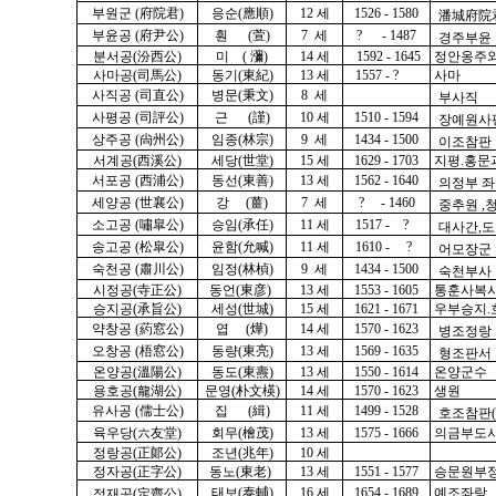
부원군 (府院君)
응순(應順)
12 세
1526 - 1580
潘城府院
부윤공 (府尹公)
훤 (萱)
7 세
? - 1487
경주부윤
분서공(汾西公)
미 ( 瀰)
14 세
1592 - 1645
정안옹주와
사마공(司馬公)
동기(東紀)
13 세
1557 - ?
사마
사직공 (司直公)
병문(秉文)
8 세
부사직
사평공 (司評公)
근 (謹)
10 세
1510 - 1594
장예원사
상주공 (尙州公)
임종(林宗)
9 세
1434 - 1500
이조참판
서계공(西溪公)
세당(世堂)
15 세
1629 - 1703
지평.홍문
서포공 (西浦公)
동선(東善)
13 세
1562 - 1640
의정부 
세양공 (世襄公)
강 (薑)
7 세
? - 1460
중추원 ,
소고공 (嘯皐公)
승임(承任)
11 세
1517 - ?
대사간,
송고공 (松皐公)
윤함(允喊)
11 세
1610 - ?
어모장군
숙천공 (肅川公)
임정(林楨)
9 세
1434 - 1500
숙천부사
시정공(寺正公)
동언(東彦)
13 세
1553 - 1605
통훈사복
승지공(承旨公)
세성(世城)
15 세
1621 - 1671
우부승지.
약창공 (葯窓公)
엽 (燁)
14 세
1570 - 1623
병조정랑
오창공 (梧窓公)
동량(東亮)
13 세
1569 - 1635
형조판서
온양공(溫陽公)
동도(東燾)
13 세
1550 - 1614
온양군수
용호공(龍湖公)
문영(朴文楧)
14 세
1570 - 1623
생원
유사공 (儒士公)
집 (緝)
11 세
1499 - 1528
호조참판(
육우당(六友堂)
회무(檜茂)
13 세
1575 - 1666
의금부도
정랑공(正郞公)
조년(兆年)
10 세
정자공(正字公)
동노(東老)
13 세
1551 - 1577
승문원부
태보(
泰輔
)
16 세
1654 - 1689
예조좌랑
정재공(定齋公)