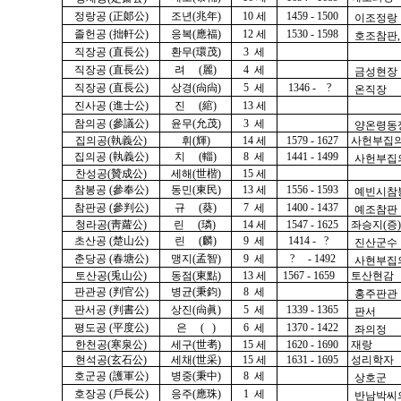
정랑공 (正郞公)
조년(兆年)
10 세
1459 - 1500
이조정랑
졸헌공 (拙軒公)
응복(應福)
12 세
1530 - 1598
호조참판
직장공 (直長公)
환무(環茂)
3 세
직장공 (直長公)
려 (麗)
4 세
금성현장
직장공 (直長公)
상경(尙尙)
5 세
1346 - ?
온직장
진사공 (進士公)
진 (綰)
13 세
참의공 (參議公)
윤무(允茂)
3 세
양온령동
집의공(執義公)
휘(輝)
14 세
1579 - 1627
사헌부집의
집의공 (執義公)
치 (輜)
8 세
1441 - 1499
사헌부집
찬성공(贊成公)
세해(世楷)
15 세
참봉공 (參奉公)
동민(東民)
13 세
1556 - 1593
예빈시참
참판공 (參判公)
규 (葵)
7 세
1400 - 1437
예조참판
청라공(靑蘿公)
린 (璘)
14 세
1547 - 1625
좌승지(증)
초산공 (楚山公)
린 (麟)
9 세
1414 - ?
진산군수
춘당공 (春塘公)
맹지(孟智)
9 세
? - 1492
사현부집
토산공(兎山公)
동점(東點)
13 세
1567 - 1659
토산현감
판관공 (判官公)
병균(秉鈞)
8 세
홍주판관
판서공 (判書公)
상진(尙眞)
5 세
1339 - 1365
판서
평도공 (平度公)
은 ( )
6 세
1370 - 1422
좌의정
한천공(寒泉公)
세구(世耉)
15 세
1620 - 1690
재랑
현석공(玄石公)
세채(世采)
15 세
1631 - 1695
성리학자
호군공 (護軍公)
병중(秉中)
8 세
상호군
호장공 (戶長公)
응주(應珠)
1 세
반남박씨