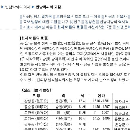
▶
반남박씨의 역사
▶
반남박씨의 고찰
▒
반남박씨의 발자취
▒
호장공을 선조로 모시는 이유
▒
반남의 인물사
▒
족보 발행에 대한 고찰
▒
가구 및 인구
▒
집성촌
▒
반남지방의 역사적
▒
시호가 내려진 어른
▒
윗대 어른의 호칭
▒
야천과 5응 17동
▒
지정 문
[윗대 어른의 호칭]
공(公)은 보통 성씨나 호(號), 시호(諡號), 또는 관직(官職) 등의 호칭 
박공(朴公), 이공(李公), 김공(金公), 평도공(平度公), 참판공 (參判公), 
인 호칭으로 사용하는데 이는 중국의 고제(古制)에서 사용하던 공(公 공작公爵
(子 자작子爵), 남(男 남작男爵)의 맨 위의 작위인 공(公)자를 붙인 것이다
호칭하는 사람보다 나이가 적거나 직위가 낮은 사람을 호칭할 때 공(公)자 
(金侯) 라고 부르는 경우도 있다.
이와 같은 반남박씨의 선조어른중 많이 불리워지는 호칭을 알아보기로 한
수도 있고, 편의상 널리불리워지는 호칭으로 가나다 순으로 정리 하였다.
《선조 어른의 호칭》
호 칭
휘
세
연 대
감정공 (監正公)
응천(應川)
12 세
1516 - 1581
왕자사부
공순공 (恭順公)
숭질(崇質)
8 세
1456 - 1507
형조판서
교관공 (敎官公)
경 (耕)
8 세
? - 1507
동몽교관
교리공 (校理公)
억년(億年)
10 세
1455 - 1496
홍문관교
군수공 (郡守公)
병덕(秉德)
8 세
온양군수
금릉위(錦陵尉)
영효(泳孝)
24 세
1861 - 1939
영혜옹주와