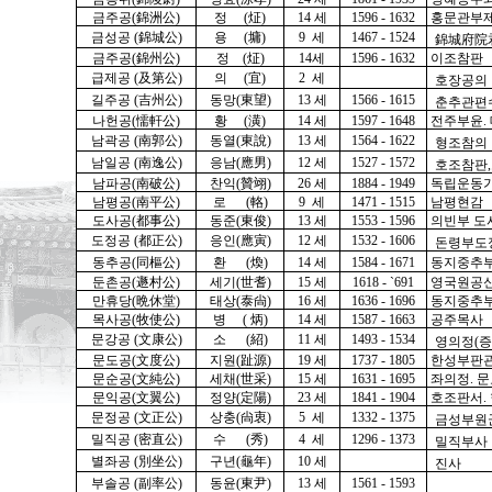
금주공(錦洲公)
정 (炡)
14 세
1596 - 1632
홍문관부제
금성공 (錦城公)
용 (墉)
9 세
1467 - 1524
錦城府院
금주공(錦州公)
정 (炡)
14세
1596 - 1632
이조참판
급제공 (及第公)
의 (宜)
2 세
호장공의
길주공 (吉州公)
동망(東望)
13 세
1566 - 1615
춘추관편
나헌공(懦軒公)
황 (潢)
14 세
1597 - 1648
전주부윤.
남곽공 (南郭公)
동열(東說)
13 세
1564 - 1622
형조참의
남일공 (南逸公)
응남(應男)
12 세
1527 - 1572
호조참판
남파공(南破公)
찬익(贊翊)
26 세
1884 - 1949
독립운동가
남평공(南平公)
로 (輅)
9 세
1471 - 1515
남평현감
도사공(都事公)
동준(東俊)
13 세
1553 - 1596
의빈부 도
도정공 (都正公)
응인(應寅)
12 세
1532 - 1606
돈령부도
동추공(同樞公)
환 (煥)
14 세
1584 - 1671
동지중추
둔촌공(遯村公)
세기(世耆)
15 세
1618 - `691
영
국원공신
만휴당(晩休堂)
태상(泰尙)
16 세
1636 - 1696
동지중추부
목사공(牧使公)
병 ( 炳)
14 세
1587 - 1663
공주목사
문강공 (文康公)
소 (紹)
11 세
1493 - 1534
영의정(증
문도공(文度公)
지원(趾源)
19 세
1737 - 1805
한성부판관
문순공(文純公)
세채(世采)
15 세
1631 - 1695
좌의정. 
문익공(文翼公)
정양(定陽)
23 세
1841 - 1904
호조판서.
문정공 (文正公)
상충(尙衷)
5 세
1332 - 1375
금성부원
밀직공 (密直公)
수 (秀)
4 세
1296 - 1373
밀직부사
별좌공 (別坐公)
구년(龜年)
10 세
진사
부솔공 (副率公)
동윤(東尹)
13 세
1561 - 1593