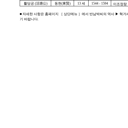
활당공 (活塘公)
동현(東賢)
13 세
1544 - 1594
이조정랑
■ 자세한 사항은 홈페이지 ［ 상단메뉴 ］에서 반남박씨의 역사 ▶ 혁
기 바랍니다.