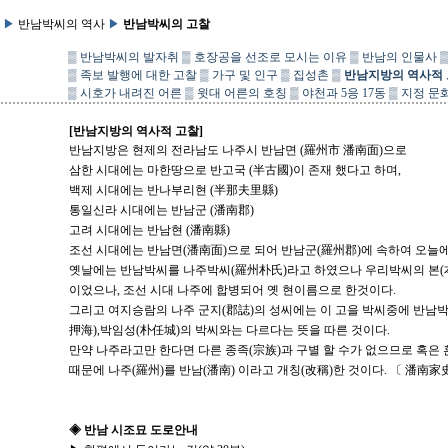
▶
반남박씨의 역사
▶
반남박씨의 고찰
▒
반남박씨의 발자취
▒
호장공을 선조로 모시는 이유
▒
반남의 인물사
▒
족보 발행에 대한 고찰
▒
가구 및 인구
▒
집성촌
▒
반남지방의 역사적
▒
시호가 내려진 어른
▒
윗대 어른의 호칭
▒
야천과 5응 17동
▒
지정 문
[반남지방의 역사적 고찰]
반남지방은 현제의 전라남도 나주시 반남면 (羅州市 潘南面)으로
삼한 시대에는 마한땅으로 반고국 (半古國)이 존재 했다고 하며,
백제 시대에는 반나부리현 (半那夫里縣)
통일신라 시대에는 반남군 (潘南郡)
고려 시대에는 반남현 (潘南縣)
조선 시대에는 반남면(潘南面)으로 되어 반남군(羅州郡)에 속하여 오늘에
옛날에는 반남박씨를 나주박씨(羅州朴氏)라고 하였으나 우리박씨의 본(本
이었으나, 조선 시대 나주에 합병되어 옛 현이름으로 한것이다.
그리고 여지승람의 나주 군지(郡誌)의 성씨에는 이 고을 박씨중에 반남박
押海),박임성(朴任城)의 박씨와는 다르다는 뜻을 따른 것이다.
만약 나주라고만 한다면 다른 종족(宗族)과 구별 할 수가 없으므로 혹은
때문에 나주(羅州)를 반남(潘南) 이라고 개칭(改稱)한 것이다. 〔 潘南
◈ 반남 시조묘 도로안내