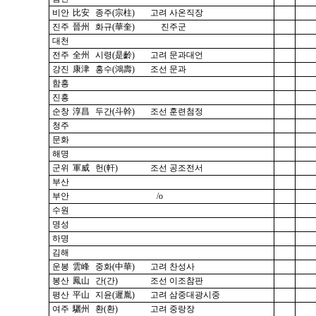
비안
比安
종주(宗柱)
고려 사온직장
진주
晉州
화규(華奎)
진주군
대천
전주
全州
시령(是齡)
고려 문과대언
강진
康津
홍수(鴻壽)
조선 문과
함흥
진흥
순창
淳昌
두간(斗幹)
조선 훈련첨정
청주
문화
해명
군위
軍威
헌(軒)
조선 공조전서
부산
부안
/o
수원
명성
하명
김해
운봉
雲峰
중화(中華)
고려 찬성사
봉산
鳳山
간(간)
조선 이조참판
평산
平山
지윤(遲胤)
고려 삼중대광시중
여주
驪州
환(환)
고려 중랑장