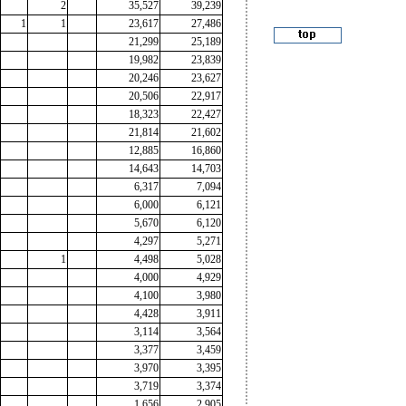
2
35,527
39,239
1
1
23,617
27,486
21,299
25,189
19,982
23,839
20,246
23,627
20,506
22,917
18,323
22,427
21,814
21,602
12,885
16,860
14,643
14,703
6,317
7,094
6,000
6,121
5,670
6,120
4,297
5,271
1
4,498
5,028
4,000
4,929
4,100
3,980
4,428
3,911
3,114
3,564
3,377
3,459
3,970
3,395
3,719
3,374
1,656
2,905