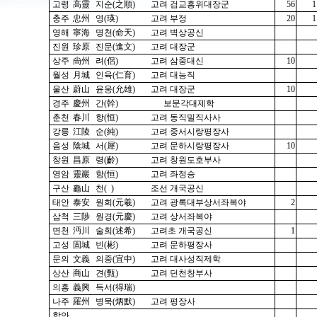
고령
高靈
지순(之順)
고려 검교흥위대장군
56
1
충주
忠州
영(瑛)
고려 부정
20
1
영해
寧海
명천(命天)
고려 벽상공신
진원
珍原
진문(進文)
고려 대장군
상주
尙州
려(侶)
고려 삼중대신
10
월성
月城
인육(仁育)
고려 대능직
울산
蔚山
윤웅(允雄)
고려 대장군
10
경주
慶州
간(幹)
보문각대제학
춘천
春川
항(恒)
고려 동직밀직사사
강릉
江陵
순(純)
고려 중서시랑평장사
음성
陰城
서(犀)
고려 문하시랑평장사
10
창원
昌原
령(齡)
고려 창원도호부사
영암
靈巖
항(恒)
고려 좌정승
구산
龜山
천( )
조선 개국공신
태안
泰安
원희(元羲)
고려 광록대부상서좌복야
2
삼척
三陟
원경(元慶)
고려 상서좌복야
면천
沔川
술희(述希)
고려초 개국공신
1
고성
固城
빈(彬)
고려 문하평장사
문의
文義
의중(宜中)
고려 대사성직제학
상산
商山
견(甄)
고려 던천창부사
의흥
義興
득서(得瑞)
나주
羅州
병묵(炳默)
고려 평장사
함안