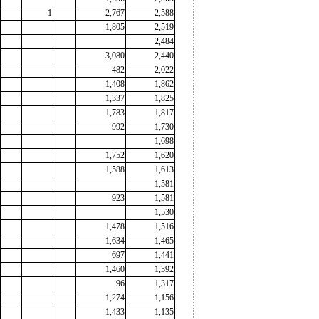
1
2,767
2,588
1,805
2,519
2,484
3,080
2,440
482
2,022
1,408
1,862
1,337
1,825
1,783
1,817
992
1,730
1,698
1,752
1,620
1,588
1,613
1,581
923
1,581
1,530
1,478
1,516
1,634
1,465
697
1,441
1,460
1,392
96
1,317
1,274
1,156
1,433
1,135