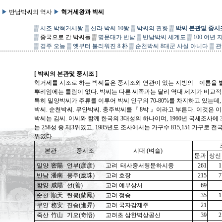
▶
반남박씨의 역사
▶
혁거세왕과 박씨
▒
시조 박혁거세왕
▒
신라 박씨 10왕
▒
박씨의 관향
▒
박씨 본관및 중시
▒
중국으로 간 박씨들
▒
명문대가 반남
▒
반남박씨 세계도
▒
100 여년
▒
경주 오능
▒
옛부터 불리워진 8 朴
▒
순천박씨 8대군 사실 아니다
▒
관
[ 박씨의 본관및 중시조 ]
혁거세를 시조로 하는 박씨들은 중시조와 연관이 있는 지방의 이름을 빌
뿌리임에는 틀림이 없다. 박씨는 다른 씨족과는 달리 역대 세계가 비교적
특히 밀양박씨가 주류를 이루어 박씨 인구의 70-80%를 차지하고 있는데,
박씨. 순천박씨. 무안박씨. 충주박씨를『 8박 』이라고 부른다. 이것은 
박씨는 김씨. 이씨와 함께 한국의 3대성의 하나이며, 1960년 국세조사에 367
는 258성 중 제3위였고, 1985년도 조사에서는 가구수 815,151 가구로 전
위였다.
본관
중시조
시대 (벼슬)
문과
상신
밀양
密陽
언부(彦彦)
고려 태사중서령문하시중
261
1
반남
潘南
응주(應珠)
고려 호장
215
7
함양
咸陽
선(善)
고려 예부상서
69
순천
順天
란봉(蘭鳳)
고려 정승
35
1
무안
務安
진승(進昇)
고려 국자감제주
21
죽산
竹山
기오(奇悟)
고려초 삼한벽상공신
39
2