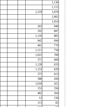
1,130
1,115
2,219
1,076
1,062
1,014
263
946
192
897
1,110
881
642
844
461
770
1,111
758
1,021
709
371
669
1,128
633
1,153
629
375
615
588
456
1,018
421
153
356
482
264
12
156
113
82