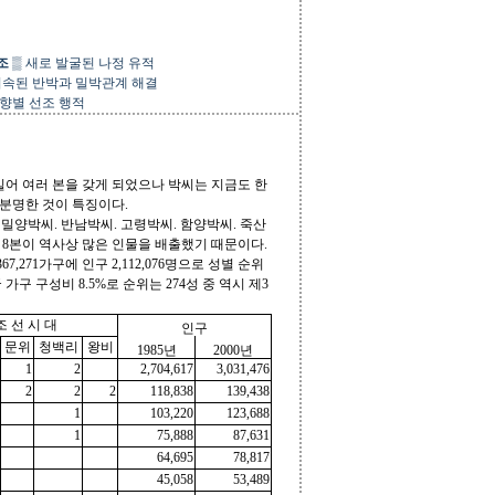
조
▒
새로 발굴된 나정 유적
 지속된 반박과 밀박관계 해결
향별 선조 행적
어 여러 본을 갖게 되었으나 박씨는 지금도 한
분명한 것이 특징이다.
 밀양박씨. 반남박씨. 고령박씨. 함양박씨. 죽산
이 8본이 역사상 많은 인물을 배출했기 때문이다.
,271가구에 인구 2,112,076명으로 성별 순위
국 가구 구성비 8.5%로 순위는 274성 중 역시 제3
조 선 시 대
인구
문위
청백리
왕비
1985년
2000년
1
2
2,704,617
3,031,476
2
2
2
118,838
139,438
1
103,220
123,688
1
75,888
87,631
64,695
78,817
45,058
53,489