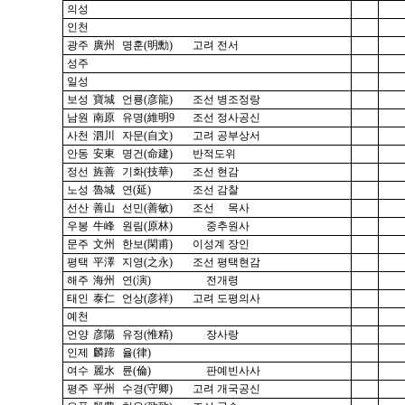
의성
인천
광주
廣州
명훈(明勳)
고려 전서
성주
일성
보성
寶城
언룡(彦龍)
조선 병조정랑
남원
南原
유명(維明9
조선 정사공신
사천
泗川
자문(自文)
고려 공부상서
안동
安東
명건(命建)
반적도위
정선
旌善
기화(技華)
조선 현감
노성
魯城
연(延)
조선 감찰
선산
善山
선민(善敏)
조선 목사
우봉
牛峰
원림(原林)
중추원사
문주
文州
한보(閑甫)
이성계 장인
평택
平澤
지영(之永)
조선 평택현감
해주
海州
연(演)
전개령
태인
泰仁
언상(彦祥)
고려 도평의사
예천
언양
彦陽
유정(惟精)
장사랑
인제
麟蹄
율(律)
여수
麗水
륜(倫)
판예빈사사
평주
平州
수경(守卿)
고려 개국공신