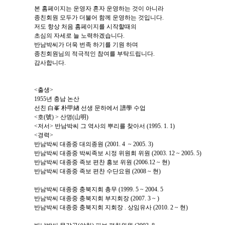
본 홈페이지는 운영자 혼자 운영하는 것이 아니라
종친회원 모두가 더불어 함께 운영하는 것입니다.
저도 항상 처음 홈페이지를 시작할때의
초심의 자세로 늘 노력하겠습니다.
반남박씨가 더욱 번족 하기를 기원 하며
종친회원님의 적극적인 참여를 부탁드립니다.
감사합니다.
<출생>
1955년 충남 논산
선친 白峯 朴甲緖 선생 문하에서 譜學 수업
<호(號) > 산명(山明)
<저서> 반남박씨 그 역사의 뿌리를 찾아서 (1995. 1. 1)
<경력>
반남박씨 대종중 대의종원 (2001. 4 ~ 2005. 3)
반남박씨 대종중 박씨족보 시정 위원회 위원 (2003. 12 ~ 2005. 5)
반남박씨 대종중 족보 편찬 흥보 위원 (2006.12 ~ 현)
반남박씨 대종중 족보 편찬 수단요원 (2008 ~ 현)
반남박씨 대종중 충북지회 총무 (1999. 5 ~ 2004. 5
반남박씨 대종중 충북지회 부지회장 (2007. 3 ~ )
반남박씨 대종중 충북지회 지회장 . 상임유사 (2010. 2 ~ 현)