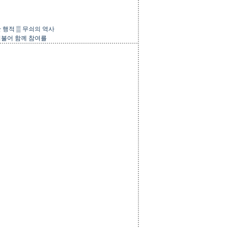
 행적
▒
무쇠의 역사
더불어 함께 참여를