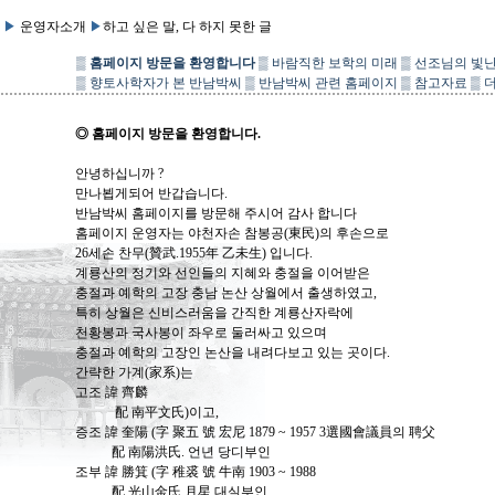
▶
운영자소개
▶
하고 싶은 말, 다 하지 못한 글
▒
홈페이지 방문을 환영합니다
▒
바람직한 보학의 미래
▒
선조님의 빛난
▒
향토사학자가 본 반남박씨
▒
반남박씨 관련 홈페이지
▒
참고자료
▒
◎ 홈페이지 방문을 환영합니다.
안녕하십니까 ?
만나뵙게되어 반갑습니다.
반남박씨 홈페이지를 방문해 주시어 감사 합니다
홈페이지 운영자는 야천자손 참봉공(東民)의 후손으로
26세손 찬무(贊武.1955年 乙未生) 입니다.
계룡산의 정기와 선인들의 지혜와 충절을 이어받은
충절과 예학의 고장 충남 논산 상월에서 출생하였고,
특히 상월은 신비스러움을 간직한 계룡산자락에
천황봉과 국사봉이 좌우로 둘러싸고 있으며
충절과 예학의 고장인 논산을 내려다보고 있는 곳이다.
간략한 가계(家系)는
고조 諱 齊麟
配 南平文氏)이고,
증조 諱 奎陽 (字 聚五 號 宏尼 1879 ~ 1957 3選國會議員의 聘父
配 南陽洪氏. 언년 당디부인
조부 諱 勝箕 (字 稚裘 號 牛南 1903 ~ 1988
配 光山金氏 月星 대실부인