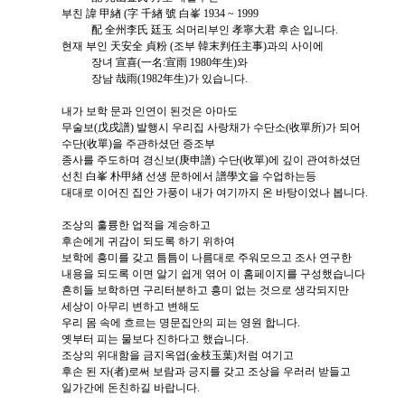
부친 諱 甲緖 (字 千緖 號 白峯 1934 ~ 1999
配 全州李氏 廷玉 쇠머리부인 孝寧大君 후손 입니다.
현재 부인 天安全 貞粉 (조부 韓末判任主事)과의 사이에
장녀 宣喜(一名:宣雨 1980年生)와
장남 哉雨(1982年生)가 있습니다.
내가 보학 문과 인연이 된것은 아마도
무술보(戊戌譜) 발행시 우리집 사랑채가 수단소(收單所)가 되어
수단(收單)을 주관하셨던 증조부
종사를 주도하며 경신보(庚申譜) 수단(收單)에 깊이 관여하셨던
선친 白峯 朴甲緖 선생 문하에서 譜學文을 수업하는등
대대로 이어진 집안 가풍이 내가 여기까지 온 바탕이었나 봅니다.
조상의 훌륭한 업적을 계승하고
후손에게 귀감이 되도록 하기 위하여
보학에 흥미를 갖고 틈틈이 나름대로 주워모으고 조사 연구한
내용을 되도록 이면 알기 쉽게 엮어 이 홈페이지를 구성했습니다
흔히들 보학하면 구리터분하고 흥미 없는 것으로 생각되지만
세상이 아무리 변하고 변해도
우리 몸 속에 흐르는 명문집안의 피는 영원 합니다.
옛부터 피는 물보다 진하다고 했습니다.
조상의 위대함을 금지옥엽(金枝玉葉)처럼 여기고
후손 된 자(者)로써 보람과 긍지를 갖고 조상을 우러러 받들고
일가간에 돈친하길 바랍니다.