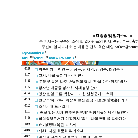
::: 대종중 및 일가소식 :::
본 게시판은 문중의 소식 및 일가님들의 행사. 승진. 부음. 축
주변에 알리고져 하는 내용은 전화 혹은 메일 parkcm@bannamp
0
418
28
1
no
subject
418
박승빈의 국어연구 시정곤, 신지영, 장경준, 최경봉 저
417
고서, 나를 울리다 <박찬근>
416
'고분군 품은' 나주 반남면의 역사, '반남 마한 면지' 발간
415
경자년 대종중 봉사위 시제봉행 안내
414
명장 반열 오른 박항서…고향 산청군서도 축하
413
반남 박씨, ‘80세 이상 어르신 초청 기로연(耆老宴)’ 개최
412
조선시대 포쇄일기
411
‘족보 있는 서체 전주완판본체’ 관광객들에게 선 보인다
410
국립중앙도서관 기획전시 '족보, 나의 뿌리를 찾아가다
409
요여(腰輿) 복원 고유제
408
제8회 대전 효문화 뿌리축제
407
계림 어디선가 닭 울음소리 들려오는 듯…