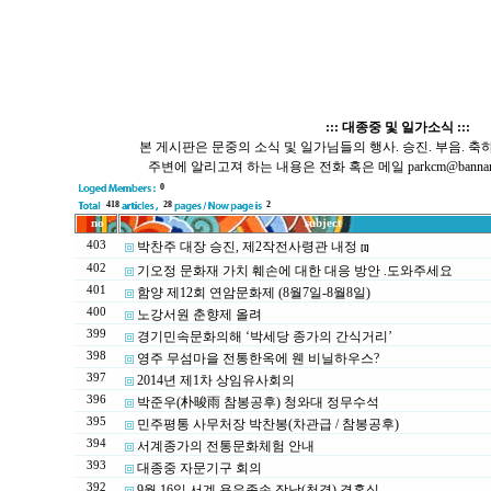
::: 대종중 및 일가소식 :::
본 게시판은 문중의 소식 및 일가님들의 행사. 승진. 부음. 축
주변에 알리고져 하는 내용은 전화 혹은 메일 parkcm@bannamp
0
418
28
2
no
subject
403
박찬주 대장 승진, 제2작전사령관 내정
[1]
402
기오정 문화재 가치 훼손에 대한 대응 방안 .도와주세요
401
함양 제12회 연암문화제 (8월7일-8월8일)
400
노강서원 춘향제 올려
399
경기민속문화의해 ‘박세당 종가의 간식거리’
398
영주 무섬마을 전통한옥에 웬 비닐하우스?
397
2014년 제1차 상임유사회의
396
박준우(朴晙雨 참봉공후) 청와대 정무수석
395
민주평통 사무처장 박찬봉(차관급 / 참봉공후)
394
서계종가의 전통문화체험 안내
393
대종중 자문기구 회의
392
9월 16일 서계 용우종손 장남(천경) 결혼식