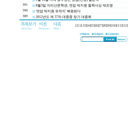
391
8월3일 지리산문학관, 연암 박지원 철학사상 재조명
390
'연암 박지원 유적지' 복원된다
389
2012년도 제 57차 대종중 정기 대종회
[1]
2
[3]
[4]
[5]
[6]
[7]
[8]
[9]
[10]
[11]
[12]