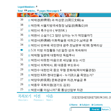
0
159
11
9
no
subject
39
박제경(朴齊璟) 과 하강문고(荷江文稿)
[1]
38
박찬욱 서울지방국세청장 남일공(南逸公)파
37
박민서 축구선수 ( 부천SK )
36
박완서 소설가 [그 많던 싱아는 누가 먹었을까?]
35
박경서(朴庚緖) 이화학술원 석좌교수,남곽공 후
34
박민서 반부패 국민연대 광주.전남본부 제3회 청백리상
5.31 지방 의정활동 1년.알찬 성과 계속돼야
32
박제형 일본에 대항하던 독립투사
31
박천서 따뜻한 마음으로 세상을 보는 시인
30
박정서 의학박사, 前 대종중 부도유사
29
박찬수 대한민국 중요 무형 문화재(목아박물관장)
28
박정만 KBS 현대인물사 - 누가詩人을 죽였는가?
27
박양우(朴良雨) 문화관광부 차관,부솔공 후
26
박종우 국회의원(경기도 김포)
25
박운서를 아십니까? 前 통상산업부 차관
[1]
[2]
[3]
[4]
[5]
[6]
[7]
[8]
9
[10]
..
[