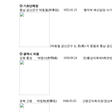
◎ 기초단체장
충남 금산군수 박동철(朴東喆) 1952.01.23 행자부 예산담당 서
(박동철 금산군수 는 춘(春) 자 항열로 충남 금
◎ 광역시 의원
강원 횡성 박명서(朴明緖) 1959.09.24 전)횡성의회제4
경북 고령 박영화(朴榮化) 1940.05.05 고령군의회의장/경상