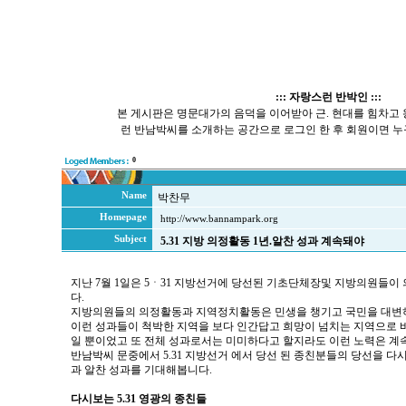
::: 자랑스런 반박인 :::
본 게시판은 명문대가의 음덕을 이어받아 근. 현대를 힘차고
런 반남박씨를 소개하는 공간으로 로그인 한 후 회원이면 누
0
Name
박찬무
Homepage
http://www.bannampark.org
Subject
5.31 지방 의정활동 1년.알찬 성과 계속돼야
지난 7월 1일은 5ㆍ31 지방선거에 당선된 기초단체장및 지방의원들이 
다.
지방의원들의 의정활동과 지역정치활동은 민생을 챙기고 국민을 대변하
이런 성과들이 척박한 지역을 보다 인간답고 희망이 넘치는 지역으로 바
일 뿐이었고 또 전체 성과로서는 미미하다고 할지라도 이런 노력은 계
반남박씨 문중에서 5.31 지방선거 에서 당선 된 종친분들의 당선을 다
과 알찬 성과를 기대해봅니다.
다시보는 5.31 영광의 종친들