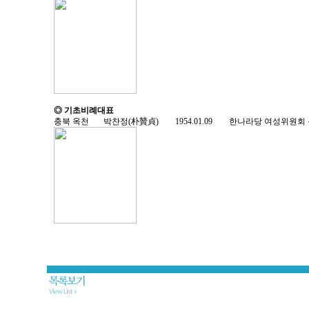
◎ 기초비례대표
충북 옥천 박찬정(朴贊貞) 1954.01.09 한나라당 여성위원회