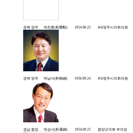
경북 영주 박찬훈(朴贊勳) 1954.08.23 4대영주시의회의
경북 영주 박남서(朴南緖) 1956.09.24 4대영주시의회의
경남 함양 박성서(朴晟緖) 1954.09.25 함양군의회 부의