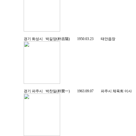
경기 화성시 박길양(朴吉陽) 1950.03.23 태안읍장
경기 파주시 박찬일(朴贊一) 1963.09.07 파주시 체육회 이