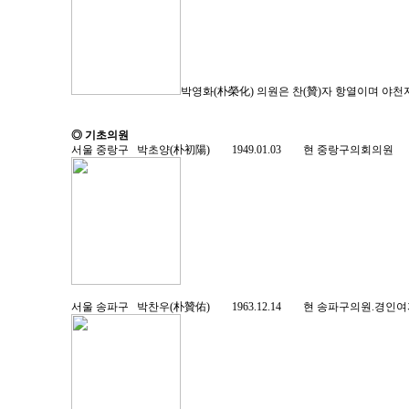
박영화(朴榮化) 의원은 찬(贊)자 항열이며 야천
◎ 기초의원
서울 중랑구 박초양(朴初陽) 1949.01.03 현 중랑구의회의
서울 송파구 박찬우(朴贊佑) 1963.12.14 현 송파구의원.경