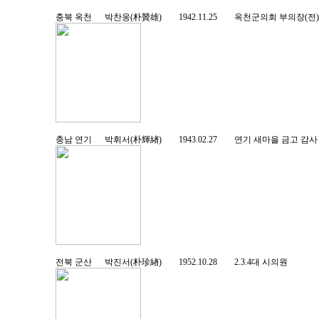
충북 옥천 박찬웅(朴贊雄) 1942.11.25 옥천군의회 부의장
충남 연기 박휘서(朴輝緖) 1943.02.27 연기 새마을 금고
전북 군산 박진서(朴珍緖) 1952.10.28 2.3.4대 시의원