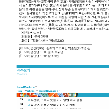
단량(端亮)•개제(愷齊)하며 충직(忠直)•자량(慈諒)한 사람이 어찌하여 
시 보리오? 더구나 자궁(慈宮)께서 올해 봄 이후로 기력이 늘 쇠약해지시
음에 또 이런 슬픔을 당하시니, 장차 무슨 말로 우러러 이해시킬 것인가
겠다. 졸서한 판서 박종보의 집에 동원(東園)의 부판(副板) 한 부(部)를
보내어 치제(致祭)하도록 하라. 제문은 마땅히 직접 짓겠으니, 해방(該房
하였다. 박종보는 판돈녕 박준원(朴準源)의 장자(長子)이다. 임금이 태
신년2208) 초에는 원구(元舅)의 지친으로서 참여해 듣고 밀물(密勿)하
약하다는 말이 있었다. 병인년2209) 의리의 처분에 이르러서는 또한 그
【태백산사고본】
【영인본】 47책 593면
【분류】 *인물(人物) / *왕실(王室)
---------------------------------------------------------------------------
[註 2207]영상(領相) : 순조의 외조부인 박준원(朴準源)임.
[註 2208]경신년 : 1800 순조 즉위년.
[註 2209]병인년 : 1806 순조 6년.
0
159
11
7
no
subject
69
박선수, 조부의 뜻을 이어 양반 비리 응징
68
박규수, 하물며 벗의 아버지라 한들