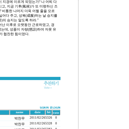
이 지경에 이르게 되었는가? 나 어찌 다
고, 지금 기후(氣候)가 또 미령하신 즈
? 비통한 나머지 더욱 어쩔 줄을 모르
 실어다 주고, 성복(成服)하는 날 승지를
)의 승지는 알도록 하라.”
어난 이후로 오랫동안 근로하였고, 경
였는데, 성품이 자량(慈諒)하여 자못 유
가 협찬한 힘이였다.
name
date
hit
vote
2011/02/26
5326
0
박찬무
2011/02/26
5328
0
박찬무