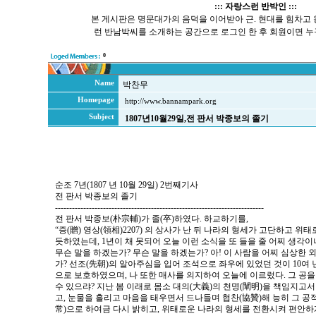
::: 자랑스런 반박인 :::
본 게시판은 명문대가의 음덕을 이어받아 근. 현대를 힘차고
런 반남박씨를 소개하는 공간으로 로그인 한 후 회원이면 누
0
Name
박찬무
Homepage
http://www.bannampark.org
Subject
1807년10월29일,전 판서 박종보의 졸기
순조 7년(1807 년 10월 29일) 2번째기사
전 판서 박종보의 졸기
--------------------------------------------------------------------------
전 판서 박종보(朴宗輔)가 졸(卒)하였다. 하교하기를,
“증(贈) 영상(領相)2207) 의 상사가 난 뒤 나라의 형세가 고단하고 위
듯하였는데, 1년이 채 못되어 오늘 이런 소식을 또 들을 줄 어찌 생각이
무슨 말을 하겠는가? 무슨 말을 하겠는가? 아! 이 사람을 어찌 심상한
가? 선조(先朝)의 알아주심을 입어 조석으로 좌우에 있었던 것이 10여
으로 보호하였으며, 나 또한 매사를 의지하여 오늘에 이르렀다. 그 공을
수 있으랴? 지난 봄 이래로 몸소 대의(大義)의 천명(闡明)을 책임지
고, 눈물을 흘리고 마음을 태우면서 드나들며 협찬(協贊)해 능히 그 공
常)으로 하여금 다시 밝히고, 위태로운 나라의 형세를 전환시켜 편안하게