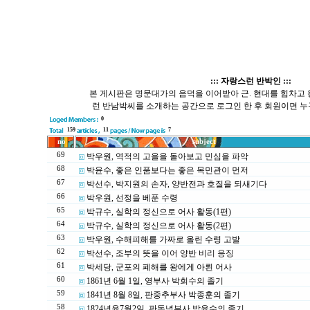
::: 자랑스런 반박인 :::
본 게시판은 명문대가의 음덕을 이어받아 근. 현대를 힘차고
런 반남박씨를 소개하는 공간으로 로그인 한 후 회원이면 누
0
159
11
7
no
subject
69
박우원, 역적의 고을을 돌아보고 민심을 파악
68
박윤수, 좋은 인품보다는 좋은 목민관이 먼저
67
박선수, 박지원의 손자, 양반전과 호질을 되새기다
66
박우원, 선정을 베푼 수령
65
박규수, 실학의 정신으로 어사 활동(1편)
64
박규수, 실학의 정신으로 어사 활동(2편)
63
박우원, 수해피해를 가짜로 올린 수령 고발
62
박선수, 조부의 뜻을 이어 양반 비리 응징
61
박세당, 군포의 폐해를 왕에게 아뢴 어사
60
1861년 6월 1일, 영부사 박회수의 졸기
59
1841년 8월 8일, 판중추부사 박종훈의 졸기
58
1824년윤7월2일, 판돈녕부사 박윤수의 졸기