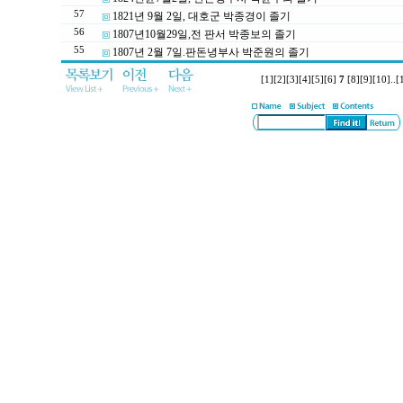
57
1821년 9월 2일, 대호군 박종경이 졸기
56
1807년10월29일,전 판서 박종보의 졸기
55
1807년 2월 7일.판돈녕부사 박준원의 졸기
[1]
[2]
[3]
[4]
[5]
[6]
7
[8]
[9]
[10]
..
[