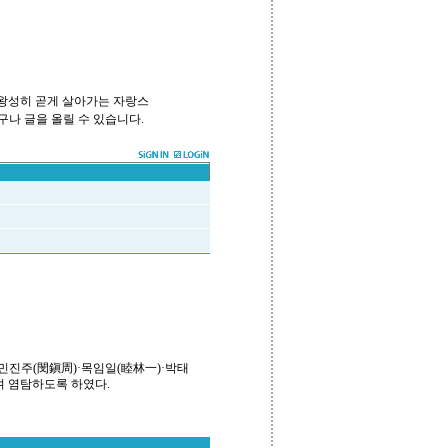
 왕성히 곧게 살아가는 자랑스
구나 글을 올릴 수 있습니다.
민진주(閔鎭周)·목임일(睦林一)·박태
며 염탐하도록 하였다.