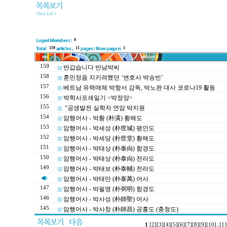
0
159
11
1
no
subject
159
반갑습니다 반남박씨
158
훈민정음 지키려했던 ‘변호사 박승빈’
157
베트남 유력매체 박항서 감독, 박노완 대사 코로나19 활동
156
박학사포쇄일기 <박정양>
155
“공생발전 실학자 연암 박지원
154
암행어사 - 박황 (朴潢) 황해도
153
암행어사 - 박세성 (朴世城) 평안도
152
암행어사 - 박세당 (朴世堂) 황해도
151
암행어사 - 박태상 (朴泰尙) 함경도
150
암행어사 - 박태상 (朴泰尙) 전라도
149
암행어사 - 박태보 (朴泰輔) 전라도
암행어사 - 박태만 (朴泰萬) 어사
147
암행어사 - 박필명 (朴弼明) 함경도
146
암행어사 - 박사성 (朴師聖) 어사
145
암행어사 - 박사창 (朴師昌) 공홍도 (충청도)
1
[2]
[3]
[4]
[5]
[6]
[7]
[8]
[9]
[10]
..
[11