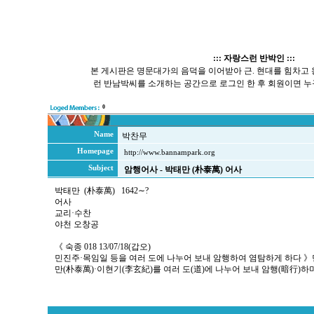
::: 자랑스런 반박인 :::
본 게시판은 명문대가의 음덕을 이어받아 근. 현대를 힘차고
런 반남박씨를 소개하는 공간으로 로그인 한 후 회원이면 누
0
Name
박찬무
Homepage
http://www.bannampark.org
Subject
암행어사 - 박태만 (朴泰萬) 어사
박태만 (朴泰萬) 1642∼?
어사
교리·수찬
야천 오창공
《 숙종 018 13/07/18(갑오)
민진주·목임일 등을 여러 도에 나누어 보내 암행하여 염탐하게 하다 》
만(朴泰萬)·이현기(李玄紀)를 여러 도(道)에 나누어 보내 암행(暗行)하