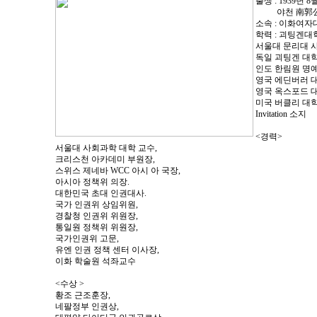
출생 : 1939년 
야천 南郭公
소속 : 이화여자
학력 : 괴팅겐
서울대 문리대 
독일 괴팅겐 대학
인도 한림원 명예
영국 에딘버러 
영국 옥스포드 대학교 P
미국 버클리 대학
Invitation 소지
<경력>
서울대 사회과학 대학 교수,
크리스천 아카데미 부원장,
스위스 제네바 WCC 아시 아 국장,
아시아 정책위 의장.
대한민국 초대 인권대사.
국가 인권위 상임위원,
경찰청 인권위 위원장,
통일원 정책위 위원장,
국가인권위 고문,
유엔 인권 정책 센터 이사장,
이화 학술원 석좌교수
<수상 >
황조 근조훈장,
네팔정부 인권상,