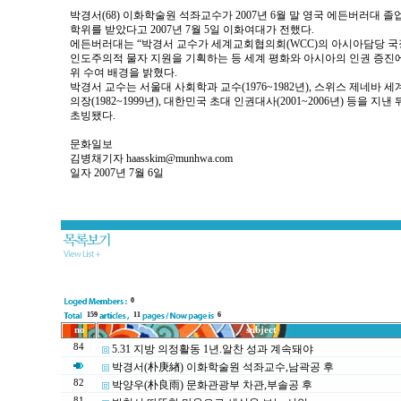
박경서(68) 이화학술원 석좌교수가 2007년 6월 말 영국 에든버러대
학위를 받았다고 2007년 7월 5일 이화여대가 전했다.
에든버러대는 “박경서 교수가 세계교회협의회(WCC)의 아시아담당 국
인도주의적 물자 지원을 기획하는 등 세계 평화와 아시아의 인권 증진에
위 수여 배경을 밝혔다.
박경서 교수는 서울대 사회학과 교수(1976~1982년), 스위스 제네바
의장(1982~1999년), 대한민국 초대 인권대사(2001~2006년) 등을 지
초빙됐다.
문화일보
김병채기자
haasskim@munhwa.com
일자 2007년 7월 6일
0
159
11
6
no
subject
84
5.31 지방 의정활동 1년.알찬 성과 계속돼야
박경서(朴庚緖) 이화학술원 석좌교수,남곽공 후
82
박양우(朴良雨) 문화관광부 차관,부솔공 후
81