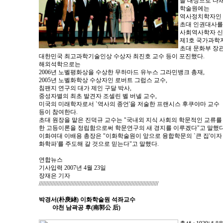
을 대상으로 다채
학술원에는
역사정치학자인 
초대 인권대사를
사회역사학자 신
제1호 국가과학자
초대 문화부 장
대한민국 최고과학기술인상 수상자 최진호 교수 등이 포진했다.
해외석학으로는
2006년 노벨평화상을 수상한 무하마드 유누스 그라민뱅크 총재,
2005년 노벨화학상 수상자인 로버트 그럽스 교수,
침팬지 연구의 대가 제인 구달 박사,
중성자별의 최초 발견자 조셀린 벨 버넬 교수,
미국의 미래학자로서 `역사의 종언'을 저술한 프랜시스 후쿠야마 교수
등이 참여한다.
초대 원장을 맡은 진덕규 교수는 "국내외 지식 사회의 학문적인 교류를
한 고등이론을 정립함으로써 학문연구의 새 경지를 이루겠다"고 말했다
이화여대 이배용 총장은 "이화학술원이 앞으로 융합학문의 `큰 집'이자
화학파'를 주도해 갈 것으로 믿는다"고 말했다.
연합뉴스
기사입력 2007년 4월 23일
장재은 기자
////////////////////////////////////////////////////////////////////////////////
박경서(朴庚緖) 이화학술원 석좌교수
야천 남곽공 후(南郭公 后)