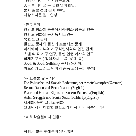
태평양 타이티국 인권공로상,
중국 허베이성 무 읍현 명예현민,
문화 일보 선정 평화 100인,
자랑스러운 일고인상.
<연구분야>
한반도 평화와 동북아시아 평화 공동체 연구
한반도 평화와 동서독 비교연구
북한 인권 문제
한반도 문제와 헬싱키 프로세스 문제
아시아의 고뇌와 서구식민사와의 연관 관계
유엔 의 각 기구 연구, 유엔 인권 이사회 연구
국제기구론 ( 적십자사, ILO, WCC 등)
South & South Solidarity 문제 (아시아,
아프리카 그리고 남미의 공동 고뇌문제 분석)
<대표논문 및 저서>
Die Politische und Soziale Bedeutung der Arbeitskaempfen(German)
Reconciliation and Reunification (English)
Peace and Human Rights on Korean Peninsula(English)
Asian Struggle and South-South Solidarity(English)
세계화, 폭력 그리고 평화
인권대사가 체험한 한반도와 아시아 외 다수의 역서
<이화학술원에서 인용>
========================================
박경서 교수 英에든버러대 名博