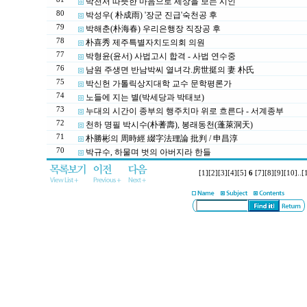
박천서 따뜻한 마음으로 세상을 보는 시인
80
박성우( 朴成雨) '장군 진급'숙천공 후
79
박해춘(朴海春) 우리은행장 직장공 후
78
朴喜秀 제주특별자치도의회 의원
77
박형윤(윤서) 사법고시 합격 - 사법 연수중
76
남원 주생면 반남박씨 열녀각.房世挺의 妻 朴氏
75
박신헌 가톨릭상지대학 교수 문학평론가
74
노들에 지는 별(박세당과 박태보)
73
누대의 시간이 종부의 행주치마 위로 흐른다 - 서계종부
72
천하 명필 박시수(朴蓍壽), 봉래동천(蓬萊洞天)
71
朴勝彬의 周時經 綴字法理論 批判 / 申昌淳
70
박규수, 하물며 벗의 아버지라 한들
[1]
[2]
[3]
[4]
[5]
6
[7]
[8]
[9]
[10]
..
[