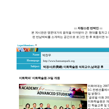
::: 자랑스런 반박인 :::
본 게시판은 명문대가의 음덕을 이어받아 근. 현대를 힘차고
런 반남박씨를 소개하는 공간으로 로그인 한 후 회원이면 누
0
Name
박찬무
Homepage
http://www.bannampark.org
Subject
박경서(朴庚緖) 이화학술원 석좌교수,남곽공 후
이화학파' 이화학술원 24일 개원
이화여대는 2007
LG 컨벤션홀에서
일 밝혔다.
`글로벌 이화 20
이화학술원은 개
인 학술교류 및