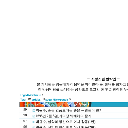
::: 자랑스런 반박인 :::
본 게시판은 명문대가의 음덕을 이어받아 근. 현대를 힘차고
런 반남박씨를 소개하는 공간으로 로그인 한 후 회원이면 누
0
159
11
5
no
subject
99
박윤수, 좋은 인품보다는 좋은 목민관이 먼저
98
1695년 2월 5일,좌의정 박세채의 졸기
97
박규수, 실학의 정신으로 어사 활동(1편)
96
박규수, 실학의 정신으로 어사 활동(2편)