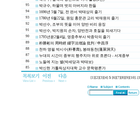
95
박규수, 하물며 벗의 아버지라 한들
94
1696년 5월 7일, 전 판서 박태상의 졸기
93
1780년 6월22일, 원임 홍문관 교리 박재원의 졸기
92
박선수, 조부의 뜻을 이어 양반 비리 응징
91
박선수, 박지원의 손자, 양반전과 호질을 되새기다
90
1795년윤2월4일, 영중추부사 박종악의 졸기
89
朴勝彬의 周時經 綴字法理論 批判 / 申昌淳
88
천하 명필 박시수(朴蓍壽), 봉래동천(蓬萊洞天)
87
누대의 시간이 종부의 행주치마 위로 흐른다 - 서계종부
86
노들에 지는 별(박세당과 박태보)
85
박신헌 가톨릭상지대학 교수 문학평론가
[1]
[2]
[3]
[4]
5
[6]
[7]
[8]
[9]
[10]
..
[