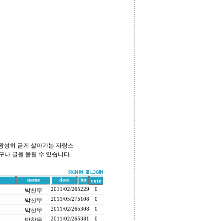
 왕성히 곧게 살아가는 자랑스
구나 글을 올릴 수 있습니다.
name
date
hit
vote
2011/02/26
5229
0
박찬무
2011/05/27
5108
0
박찬무
2011/02/26
5308
0
박찬무
2011/02/26
5381
0
박찬무